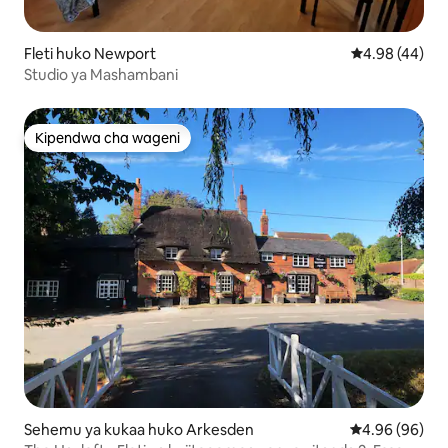
Fleti huko Newport
Ukadiriaji wa 
4.98 (44)
Studio ya Mashambani
Kipendwa cha wageni
Kipendwa cha wageni
Sehemu ya kukaa huko Arkesden
Ukadiriaji wa 
4.96 (96)