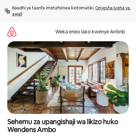
Ruka
Baadhi ya taarifa imetafsiriwa kiotomatiki. 
Onyesha lugha ya 
kwenda
awali
kwenye
maudhui
Weka eneo lako kwenye Airbnb
Sehemu za upangishaji wa likizo huko
Wendens Ambo