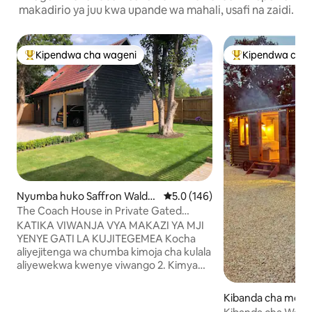
makadirio ya juu kwa upande wa mahali, usafi na zaidi.
Kipendwa cha wageni
Kipendwa cha 
Kipendwa maarufu cha wageni
Kipendwa maaruf
Nyumba huko Saffron Walde
Ukadiriaji wa wastani wa 5.0 kat
5.0 (146)
n
The Coach House in Private Gated
Grounds. HOT TUB*
KATIKA VIWANJA VYA MAKAZI YA MJI
YENYE GATI LA KUJITEGEMEA Kocha
aliyejitenga wa chumba kimoja cha kulala
aliyewekwa kwenye viwango 2. Kimya
salama karibu na katikati ya mji na
maegesho binafsi salama ya barabarani.
Kibanda cha mchu
Kwenye ghorofa ya chini kuna jiko lililo na
o Wimbish