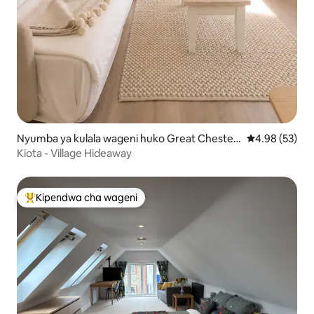
Nyumba ya kulala wageni huko Great Chester
Ukadiriaji wa 
4.98 (53)
ford
Kiota - Village Hideaway
Kipendwa cha wageni
Kipendwa maarufu cha wageni