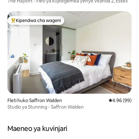
The Hayloft - Fleti ya kujitegemea yenye vitanda 2, Essex
Kipendwa cha wageni
Kipendwa maarufu cha wageni
Fleti huko Saffron Walden
Ukadiriaji wa 
4.96 (99)
Studio ya Stunning - Saffron Walden
Maeneo ya kuvinjari