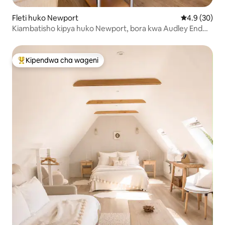
Fleti huko Newport
Ukadiriaji wa
4.9 (30)
Kiambatisho kipya huko Newport, bora kwa Audley End
House
Kipendwa cha wageni
Kipendwa maarufu cha wageni