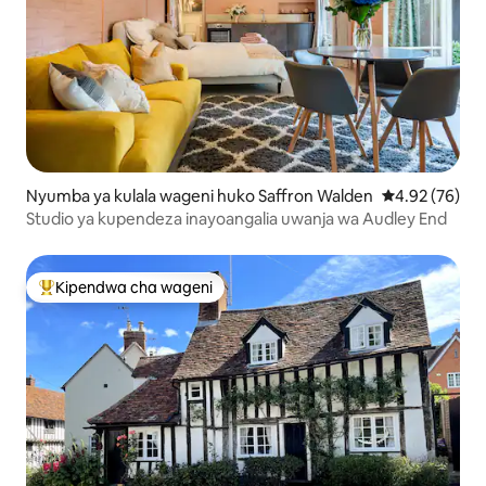
Nyumba ya kulala wageni huko Saffron Walden
Ukadiriaji wa 
4.92 (76)
Studio ya kupendeza inayoangalia uwanja wa Audley End
Kipendwa cha wageni
Kipendwa maarufu cha wageni