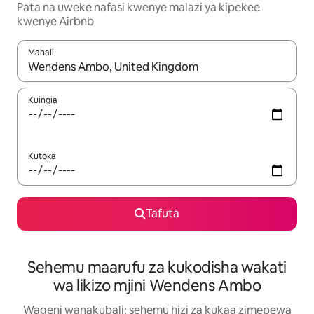
Pata na uweke nafasi kwenye malazi ya kipekee
kwenye Airbnb
Mahali
Wakati matokeo yanapatikana, vinjari kwa kutumia vitufe vya v
Kuingia
Kutoka
Tafuta
Sehemu maarufu za kukodisha wakati
wa likizo mjini Wendens Ambo
Wageni wanakubali: sehemu hizi za kukaa zimepewa