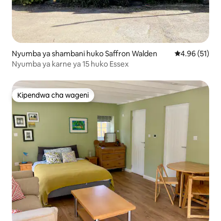
Nyumba ya shambani huko Saffron Walden
Ukadiriaji wa 
4.96 (51)
Nyumba ya karne ya 15 huko Essex
Kipendwa cha wageni
Kipendwa cha wageni