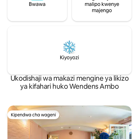
Bwawa
malipo kwenye
majengo
Kiyoyozi
Ukodishaji wa makazi mengine ya likizo
ya kifahari huko Wendens Ambo
Kipendwa cha wageni
Kipendwa cha wageni