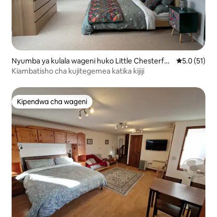
Nyumba ya kulala wageni huko Little Chesterfor
Ukadiriaji wa
5.0 (51)
d
Kiambatisho cha kujitegemea katika kijiji
Kipendwa cha wageni
Kipendwa cha wageni