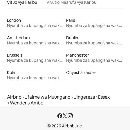
Vituo vya karibu
Vivutio Maarufu vya Karibu
London
Paris
Nyumba za kupangisha wakati wa likizo
Nyumba za kupangisha wakati wa likizo
Amsterdam
Dublin
Nyumba za kupangisha wakati wa likizo
Nyumba za kupangisha wakati wa likizo
Brussels
Manchester
Nyumba za kupangisha wakati wa likizo
Nyumba za kupangisha wakati wa likizo
Köln
Onyesha zaidi
Nyumba za kupangisha wakati wa likizo
Airbnb
Ufalme wa Muungano
Uingereza
Essex
Wendens Ambo
© 2026 Airbnb, Inc.