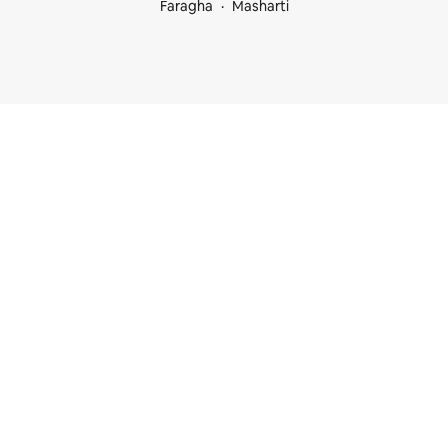
Faragha
Masharti