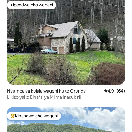
Kipendwa cha wageni
Kipendwa cha wageni
Nyumba ya kulala wageni huko Grundy
Ukadiriaji wa 
4.91 (64)
Likizo yako Binafsi ya Mlima Inasubiri!
Kipendwa cha wageni
Kipendwa maarufu cha wageni