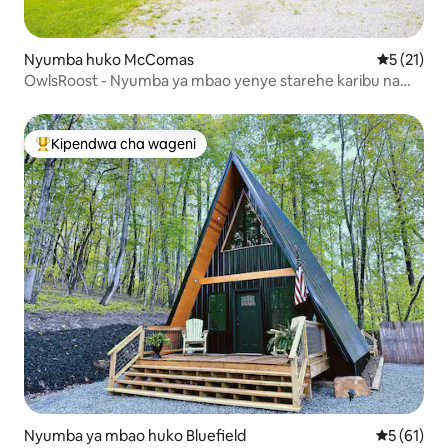
Nyumba huko McComas
Ukadiriaji 
5 (21)
OwlsRoost - Nyumba ya mbao yenye starehe karibu na
njia ya Matembezi na ATV
Kipendwa cha wageni
Kipendwa maarufu cha wageni
Nyumba ya mbao huko Bluefield
Ukadiriaji 
5 (61)