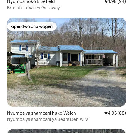
Nyumba huko Bluefield
Ukadiriaji wa 
4.98 (94)
Brushfork Valley Getaway
Kipendwa cha wageni
Kipendwa cha wageni
Nyumba ya shambani huko Welch
Ukadiriaji wa 
4.95 (88)
Nyumba ya shambani ya Bears Den ATV