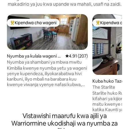
makadirio ya juu kwa upande wa mahali, usafi na zaidi.
Kipendwa cha wageni
Kipendwa cha 
Kipendwa maarufu cha wageni
Kipendwa maaruf
Nyumba ya kulala wageni hu
Ukadiriaji wa wastani wa 4.91 kat
4.91 (207)
ko Bluefield
Nyumba ya shambani ya mbwa mwitu
Kimbilia kwenye nyumba yetu ya wageni
yenye kupendeza, iliyokarabatiwa hivi
karibuni, iliyo mbali na barabara kuu
Kuba huko Tazewe
kwenye viwanja vyenye nafasi kubwa,
The Starlite
tulivu. Furahia msitu ambao haujaguswa,
Starlite huko Ruakh
bwawa dogo, sitaha na shimo la moto.
kifahari ya kijiomet
Nyumba yetu ya shambani safi, yenye
msitu kwenye sham
starehe ina jiko kamili, sofa za kifahari,
katika Kaunti ya Ta
Wi-Fi na utiririshaji kutoka Discovery+ na
Vistawishi maarufu kwa ajili ya
hii yenye ukubwa w
Netflix. Tumejizatiti kuhakikisha ukaaji
kwa ajili ya likizo 
Warriormine ukodishaji wa nyumba za
mzuri kwa kukaribisha wageni kwa kutoa
utulivu, anga safi
majibu. Njia mpya ya kuendesha gari