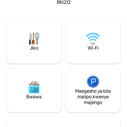
likizo
kukaa karibu na m
iliyopangwa hutoa ufikiaji rahisi. ATV
starehe ya sehem
zinakaribishwa na mji jirani unafaa kwa
iliyokamilishwa kw
ATV. Njoo upumzike na uchunguze!
kuwa karibu na ard
kitanda cha ukubw
kisasa, bafu la f
kupasha joto na he
ambavyo hufanya 
Jiko
Wi-Fi
Maegesho ya bila
Bwawa
malipo kwenye
majengo