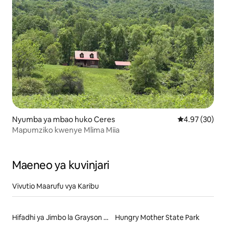
Nyumba ya mbao huko Ceres
Ukadiriaji wa 
4.97 (30)
Mapumziko kwenye Mlima Miia
Maeneo ya kuvinjari
Vivutio Maarufu vya Karibu
Hifadhi ya Jimbo la Grayson Highlands
Hungry Mother State Park