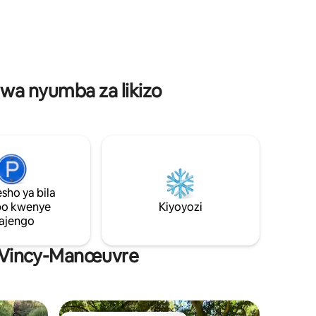
ya bila
kulala kizuri chenye viti viwili vya kukandia
na beseni la kuogea, jiko lililo na vifaa
haguo ya
kamili na sebule angavu. Inafaa kwa
a
ukaaji pamoja na marafiki au kama
a,
wanandoa. Kila kitu kiko tayari kwa ajili ya
tukio lisilosahaulika.
 wa nyumba za likizo
sho ya bila
po kwenye
Kiyoyozi
ajengo
ko Vincy-Manœuvre