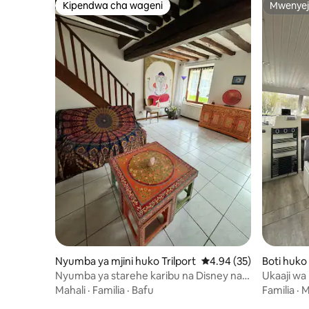
Kipendwa cha wageni
Mwenyej
Kipendwa cha wageni
Mwenyej
Nyumba ya mjini huko Trilport
Ukadiriaji wa wastani w
4.94 (35)
Boti huk
Nyumba ya starehe karibu na Disney na
Ukaaji wa
Paris
Marne
Mahali
·
Familia
·
Bafu
Familia
·
M