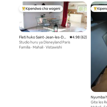
Kipendwa cha wageni
Kipen
Kipendwa maarufu cha wageni
Kipendw
Fleti huko Saint-Jean-les-De
Ukadiriaji wa wastani w
4.98 (62)
ux-Jumeaux
Studio huru ya Disneyland Paris
Familia
·
Mahali
·
Vistawishi
Nyumba h
Gite les 