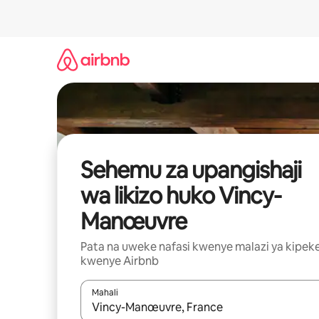
Ruka
kwenda
kwenye
maudhui
Sehemu za upangishaji
wa likizo huko Vincy-
Manœuvre
Pata na uweke nafasi kwenye malazi ya kipek
kwenye Airbnb
Mahali
Wakati matokeo yanapatikana, vinjari kwa kutumia