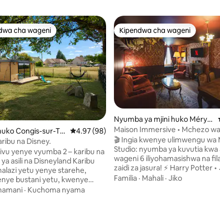
dwa cha wageni
Kipendwa cha wageni
a maarufu cha wageni
Kipendwa cha wageni
Nyumba ya mjini huko Méry-s
ur-Marne
Maison Immersive • Mchezo w
uko Congis-sur-Th
Ukadiriaji wa wastani wa 4.97 kati ya 5, tathm
4.97 (98)
Kutoroka na Harry Potter
🎬 Ingia kwenye ulimwengu wa 
aribu na Disney.
Studio: nyumba ya kuvutia kwa aj
ulivu yenye vyumba 2 – karibu na
wageni 6 iliyohamasishwa na fi
 asili na Disneyland Karibu
zaidi za jasura! ⚡ Harry Potter •
lazi yetu yenye starehe,
Maharamia • 🏺 Indiana Jones
Familia
·
Mahali
·
Jiko
enye bustani yetu, kwenye
kina wa kutoroka 🗝️ UNATOLE
 mashamba katika kijiji cha
hamani
·
Kuchoma nyama
pamoja na ukaaji wako 👶 Inafa
a. Inafaa kwa wanandoa,
familia • Matandiko ya kifahari 
au familia ndogo, inaweza
4.99 kati ya 5, tathmini 299
Disneyland dakika 30 • Paris dak
watu wazima 2 (kitanda cha