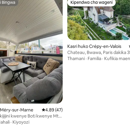
i Bingwa
Kipendwa cha wageni
i Bingwa
Kipendwa cha wageni
Kasri huko Crépy-en-Valois
Chateau, Bwawa, Paris dakika 3
dakika 50
Thamani
·
Familia
·
Kufikia mae
a 4.94 kati ya 5, tathmini 35
o Méry-sur-Marne
Ukadiriaji wa wastani wa 4.89 kati ya 5, tathm
4.89 (47)
 kijijini kwenye Boti kwenye Mto
ahali
·
Kiyoyozi