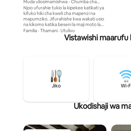
s-Jouarre
Muda uliosimamishwa - Chumba cha
watu wawi
Upendo na Sinema
Njoo ufurahie tukio la kipekee katikati ya
godoro gu
kifuko hiki cha kweli cha mapenzi na
linalokunjika). Malazi yapo
mapumziko. Jifurahishe kwa wakati usio
lilelile n
na kikomo katika beseni la maji moto la
mpangili
kujitegemea au bomba la mvua la watu
Familia
·
Thamani
·
Utulivu
kikamilif
wawili, linalofaa kwa mapumziko ya
Vistawishi maarufu 
utulivu. 
kustarehesha kwa watu wawili. Endelea
na jioni katika sinema isiyo ya kawaida
ukiwa umeketi kwa starehe kwenye
wavu unaoning'inia, huku kichwa chako
kikiwa kwenye nyota... Na umalize usiku
kwenye kitanda kikubwa chenye
matandiko ya kifahari. Njoo ufurahie
tukio la kipekee, kati ya ustawi, shauku na
mapumziko. ✨
Jiko
Wi-F
Ukodishaji wa ma