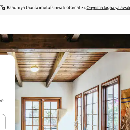
Baadhi ya taarifa imetafsiriwa kiotomatiki. 
Onyesha lugha ya awali
ee
 vitufe vya vishale vya juu na chini au uchunguze kwa kugusa au kute