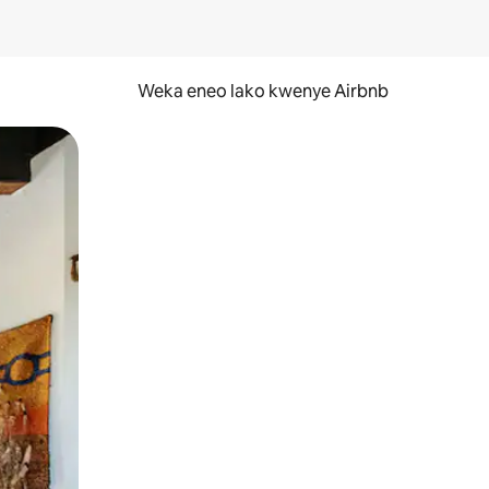
Weka eneo lako kwenye Airbnb
lezesha kidole kwenye ishara.