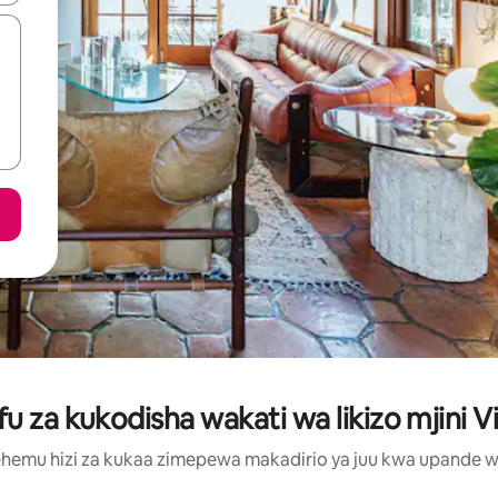
 za kukodisha wakati wa likizo mjini
hemu hizi za kukaa zimepewa makadirio ya juu kwa upande wa m