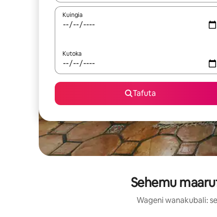
Kuingia
Kutoka
Tafuta
Sehemu maarufu
Wageni wanakubali: se