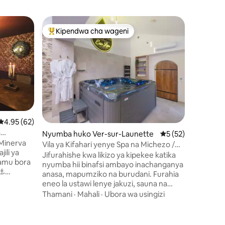
Nyumba h
Kipendwa cha wageni
Kipe
Kipendwa maarufu cha wageni
Kipend
La Casalo
kubwa
Karibu C
ubunifu 
yenye skr
cha ukubw
marumaru
Mahali
·
T
lenye jak
Kiitaliano. Mazingira ya joto, mapa
mazuri y
Ukadiriaji wa wastani wa 4.95 kati ya 5, tathmini 62
4.95 (62)
Nzuri kwa
a
ini 98
Nyumba huko Ver-sur-Launette
Ukadiriaji wa wasta
5 (52)
wakati wa kupumz
Minerva
na tukio l
Vila ya Kifahari yenye Spa na Michezo /
ili ya
zisizosa
Eau Loin
Jifurahishe kwa likizo ya kipekee katika
lamu bora
mazingir
nyumba hii binafsi ambayo inachanganya
 ⚓
anasa, mapumziko na burudani. Furahia
 Mchezo wa
eneo la ustawi lenye jakuzi, sauna na
WA
chumba cha mvuke, chumba cha
Thamani
·
Mahali
·
Ubora wa usingizi
a kwa
kipekee cha michezo (meza ya pool,

meza ya mpira wa miguu, pinball,
ika 50 🔐
michezo ya arcade, darti), chumba cha