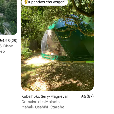
Kipendwa cha wageni
Kipendwa maarufu cha wageni
Ukadiriaji wa wastani wa 4.93 kati ya 5, tathmini 28
4.93 (28)
5, Disney
neo
ini 47
Kuba huko Séry-Magneval
Ukadiriaji wa wastan
5 (87)
Domaine des Moinets
Mahali
·
Usahihi
·
Starehe