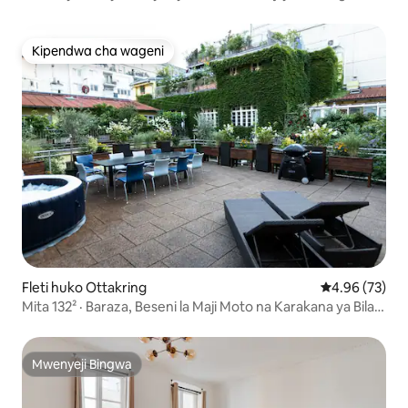
Mandhari ya Kupendeza
Kipendwa cha wageni
Kipendwa cha wageni
Fleti huko Ottakring
Ukadiriaji wa 
4.96 (73)
Mita 132² · Baraza, Beseni la Maji Moto na Karakana ya Bila
Malipo
Mwenyeji Bingwa
Mwenyeji Bingwa