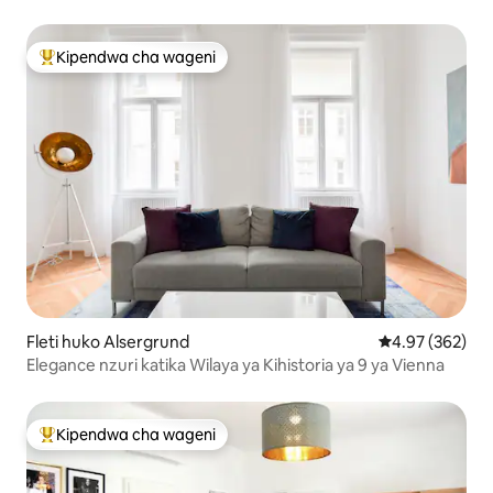
Kipendwa cha wageni
Kipendwa maarufu cha wageni
Fleti huko Alsergrund
Ukadiriaji wa w
4.97 (362)
Elegance nzuri katika Wilaya ya Kihistoria ya 9 ya Vienna
Kipendwa cha wageni
Kipendwa maarufu cha wageni