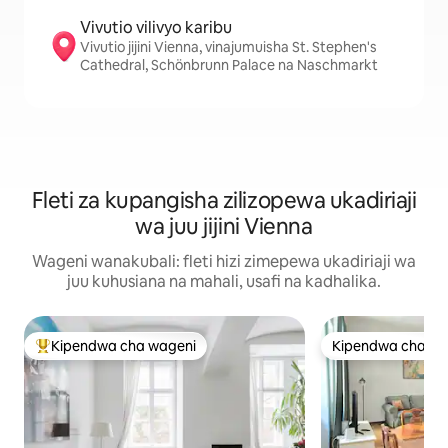
Vivutio vilivyo karibu
Vivutio jijini Vienna, vinajumuisha St. Stephen's
Cathedral, Schönbrunn Palace na Naschmarkt
Fleti za kupangisha zilizopewa ukadiriaji
wa juu jijini Vienna
Wageni wanakubali: fleti hizi zimepewa ukadiriaji wa
juu kuhusiana na mahali, usafi na kadhalika.
Kipendwa cha wageni
Kipendwa cha wa
Kipendwa maarufu cha wageni
Kipendwa cha wa