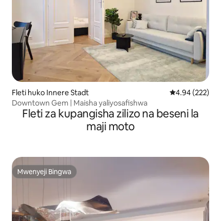
Fleti huko Innere Stadt
Ukadiriaji wa w
4.94 (222)
Downtown Gem | Maisha yaliyosafishwa
Fleti za kupangisha zilizo na beseni la
maji moto
Mwenyeji Bingwa
Mwenyeji Bingwa