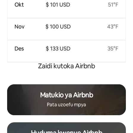
Okt
$ 101 USD
51°F
Nov
$ 100 USD
43°F
Des
$ 133 USD
35°F
Zaidi kutoka Airbnb
Matukio ya Airbnb
Pata uzoefu mpya