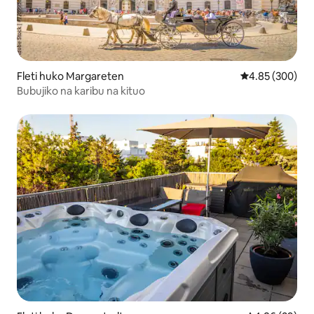
Fleti huko Margareten
Ukadiriaji wa w
4.85 (300)
Bubujiko na karibu na kituo