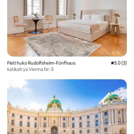
Fleti huko Rudolfsheim-Fünfhaus
Ukadiriaji w
5.0 (3)
katikati ya Vienna Nr: 5