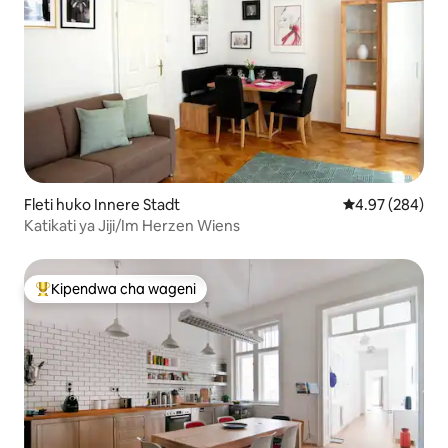
Fleti huko Innere Stadt
Ukadiriaji wa w
4.97 (284)
Katikati ya Jiji/Im Herzen Wiens
Kipendwa cha wageni
Kipendwa maarufu cha wageni