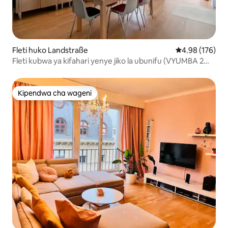
Fleti huko Landstraße
Ukadiriaji wa w
4.98 (176)
Fleti kubwa ya kifahari yenye jiko la ubunifu (VYUMBA 2
VYA KULALA + KIYOYA)
Kipendwa cha wageni
Kipendwa cha wageni