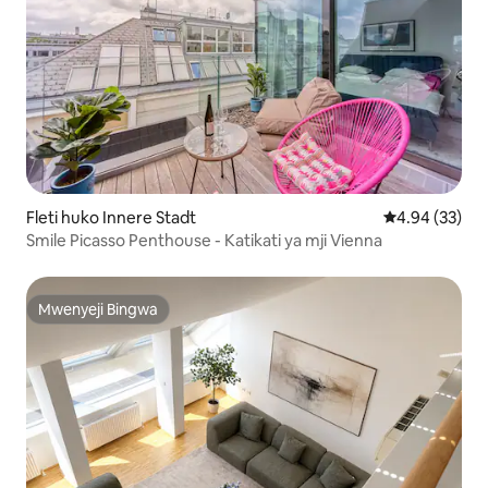
Fleti huko Innere Stadt
Ukadiriaji wa 
4.94 (33)
Smile Picasso Penthouse - Katikati ya mji Vienna
Mwenyeji Bingwa
Mwenyeji Bingwa