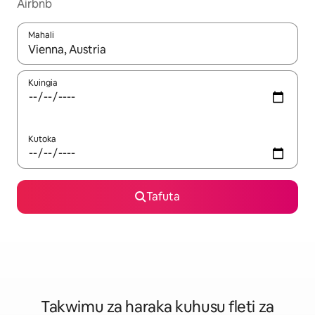
Airbnb
Mahali
Wakati matokeo yanapatikana, vinjari kwa kutumia vitufe vya v
Kuingia
Kutoka
Tafuta
Takwimu za haraka kuhusu fleti za