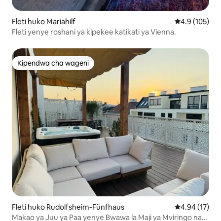
Fleti huko Mariahilf
Ukadiriaji wa 
4.9 (105)
Fleti yenye roshani ya kipekee katikati ya Vienna.
Kipendwa cha wageni
Kipendwa cha wageni
Fleti huko Rudolfsheim-Fünfhaus
Ukadiriaji wa 
4.94 (17)
Makao ya Juu ya Paa yenye Bwawa la Maji ya Mviringo na