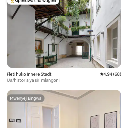
Kipendwa cha wageni
Kipendwa maarufu cha wageni
Fleti huko Innere Stadt
Ukadiriaji wa 
4.94 (68)
Ua/historia ya siri mlangoni
Mwenyeji Bingwa
Mwenyeji Bingwa