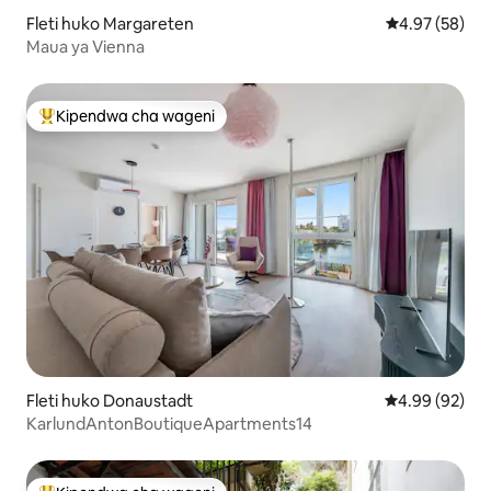
Fleti huko Margareten
Ukadiriaji wa 
4.97 (58)
Maua ya Vienna
Kipendwa cha wageni
Kipendwa maarufu cha wageni
Fleti huko Donaustadt
Ukadiriaji wa 
4.99 (92)
KarlundAntonBoutiqueApartments14