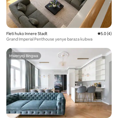
Fleti huko Innere Stadt
Ukadiriaji w
5.0 (4)
Grand Imperial Penthouse yenye baraza kubwa
Mwenyeji Bingwa
Mwenyeji Bingwa