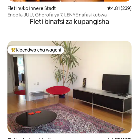
Fleti huko Innere Stadt
Ukadiriaji wa w
4.81 (239)
Eneo la JUU, Ghorofa ya 7, LENYE nafasi kubwa
Fleti binafsi za kupangisha
Kipendwa cha wageni
Kipendwa maarufu cha wageni