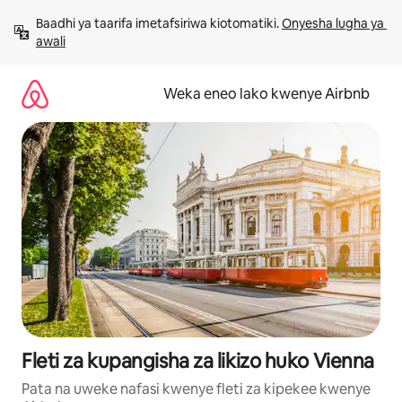
Ruka
Baadhi ya taarifa imetafsiriwa kiotomatiki. 
Onyesha lugha ya 
kwenda
awali
kwenye
maudhui
Weka eneo lako kwenye Airbnb
Fleti za kupangisha za likizo huko Vienna
Pata na uweke nafasi kwenye fleti za kipekee kwenye