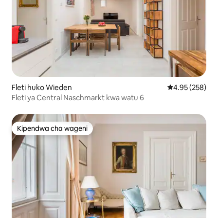
Fleti huko Wieden
Ukadiriaji wa w
4.95 (258)
Fleti ya Central Naschmarkt kwa watu 6
Kipendwa cha wageni
Kipendwa cha wageni