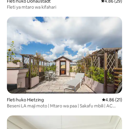
Fleti huko Donaustadt
Ukadiriaji wa 
4.86 (29)
Fleti ya mtaro wa kifahari
Fleti huko Hietzing
Ukadiriaji wa 
4.86 (21)
Beseni LA maji moto | Mtaro wa paa | Sakafu mbili | AC
mpya