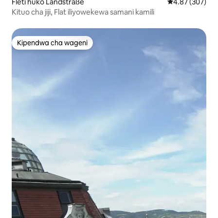
Fleti huko Landstraße
Ukadiriaji wa w
4.87 (307)
Kituo cha jiji, Flat iliyowekewa samani kamili
Kipendwa cha wageni
Kipendwa cha wageni