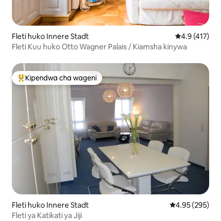
Fleti huko Innere Stadt
Ukadiriaji wa 
4.9 (417)
Fleti Kuu huko Otto Wagner Palais / Kiamsha kinywa
Kipendwa cha wageni
Kipendwa maarufu cha wageni
Fleti huko Innere Stadt
Ukadiriaji wa w
4.95 (295)
Fleti ya Katikati ya Jiji