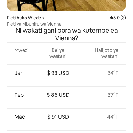
Fleti huko Wieden
Ukadiriaji w
5.0 (3)
Fleti ya Mbunifu wa Vienna
Ni wakati gani bora wa kutembelea
Vienna?
Mwezi
Bei ya
Halijoto ya
wastani
wastani
Jan
$ 93 USD
34°F
Feb
$ 86 USD
37°F
Mac
$ 91 USD
44°F