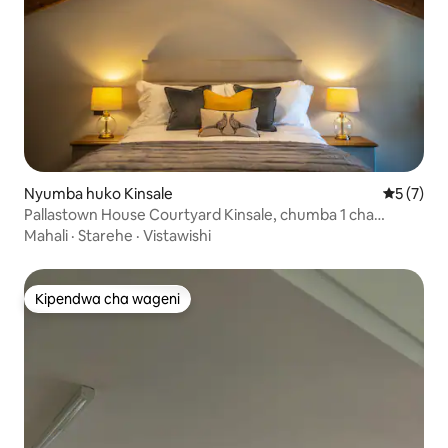
Nyumba huko Kinsale
Ukadiriaji
5 (7)
Pallastown House Courtyard Kinsale, chumba 1 cha
kifahari cha kulala
Mahali
·
Starehe
·
Vistawishi
Kipendwa cha wageni
Kipendwa cha wageni