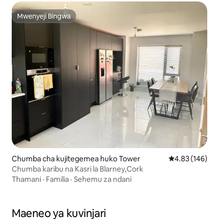
Mwenyeji Bingwa
Mwenyeji Bingwa
Chumba cha kujitegemea huko Tower
Ukadiriaji wa w
4.83 (146)
Chumba karibu na Kasri la Blarney,Cork
Thamani
·
Familia
·
Sehemu za ndani
Maeneo ya kuvinjari