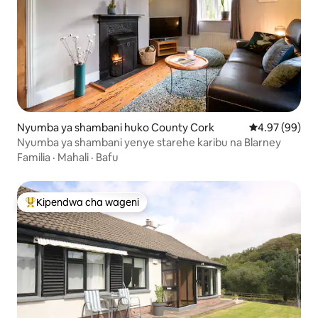
Nyumba ya shambani huko County Cork
Ukadiriaji wa 
4.97 (99)
Nyumba ya shambani yenye starehe karibu na Blarney
Familia
·
Mahali
·
Bafu
Kipendwa cha wageni
Kipendwa maarufu cha wageni