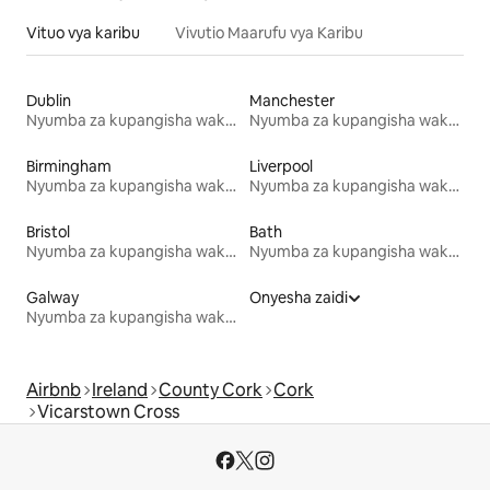
Vituo vya karibu
Vivutio Maarufu vya Karibu
Dublin
Manchester
Nyumba za kupangisha wakati wa likizo
Nyumba za kupangisha wakati wa likizo
Birmingham
Liverpool
Nyumba za kupangisha wakati wa likizo
Nyumba za kupangisha wakati wa likizo
Bristol
Bath
Nyumba za kupangisha wakati wa likizo
Nyumba za kupangisha wakati wa likizo
Galway
Onyesha zaidi
Nyumba za kupangisha wakati wa likizo
Airbnb
Ireland
County Cork
Cork
Vicarstown Cross