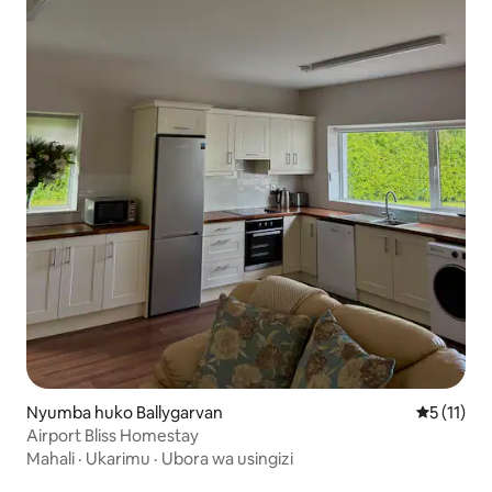
Nyumba huko Ballygarvan
Ukadiriaji
5 (11)
Airport Bliss Homestay
Mahali
·
Ukarimu
·
Ubora wa usingizi