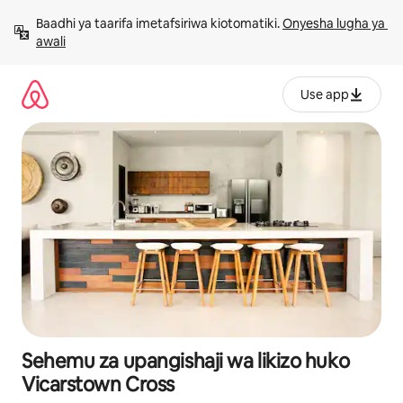
Ruka
Baadhi ya taarifa imetafsiriwa kiotomatiki. 
Onyesha lugha ya 
kwenda
awali
kwenye
maudhui
Use app
Sehemu za upangishaji wa likizo huko
Vicarstown Cross