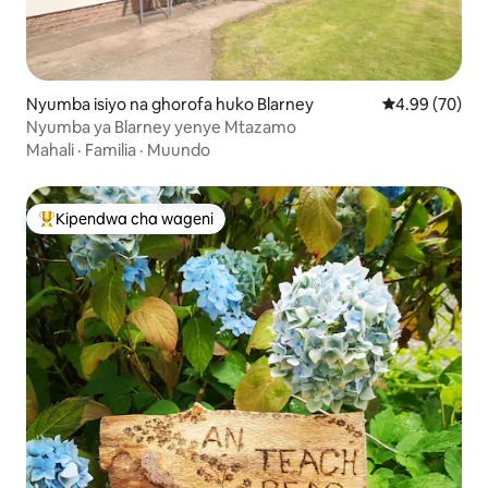
Nyumba isiyo na ghorofa huko Blarney
Ukadiriaji wa 
4.99 (70)
Nyumba ya Blarney yenye Mtazamo
Mahali
·
Familia
·
Muundo
Kipendwa cha wageni
Kipendwa maarufu cha wageni