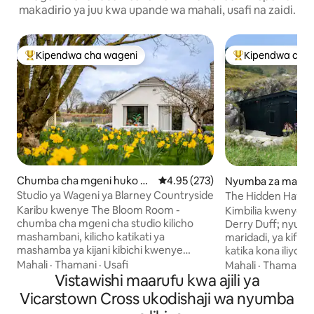
makadirio ya juu kwa upande wa mahali, usafi na zaidi.
Kipendwa cha wageni
Kipendwa cha 
Kipendwa maarufu cha wageni
Kipendwa maaruf
Chumba cha mgeni huko C
Ukadiriaji wa wastani wa 4.95 kat
4.95 (273)
Nyumba za masha
o.Cork
Bantry
Studio ya Wageni ya Blarney Countryside
The Hidden Haven 
Romantic Retreat
Karibu kwenye The Bloom Room -
Kimbilia kwenye 
chumba cha mgeni cha studio kilicho
Derry Duff; nyumb
mashambani, kilicho katikati ya
maridadi, ya kifah
mashamba ya kijani kibichi kwenye
katika kona iliyot
shamba dogo la maua lenye kuvutia.
kilima la West Cor
Mahali
·
Thamani
·
Usafi
Mahali
·
Thamani
·
Dakika 15 tu kutoka Jiji la Cork na dakika 5
Vistawishi maarufu kwa ajili ya
Bantry na Glengarr
kutoka Kasri la Blarney, eneo hili la
hii ya kifahari, ya
Vicarstown Cross ukodishaji wa nyumba
mapumziko lenye amani na la kifahari
ili kuwakaribisha 