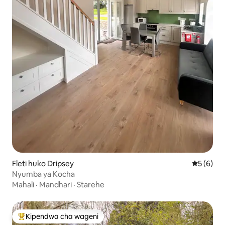
Fleti huko Dripsey
Ukadiriaji
5 (6)
Nyumba ya Kocha
Mahali
·
Mandhari
·
Starehe
Kipendwa cha wageni
Kipendwa maarufu cha wageni