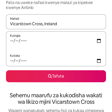
Pata na uweke nafasi kwenye malazi ya kipekee
kwenye Airbnb
Mahali
Wakati matokeo yanapatikana, vinjari kwa kutumia vitufe vya v
Kuingia
Kutoka
Tafuta
Sehemu maarufu za kukodisha wakati
wa likizo mjini Vicarstown Cross
Wageni wanakubali: sehemu hizi za kukaa zimepewa