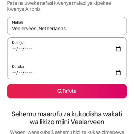
Pata na uweke nafasi kwenye malazi ya kipekee
kwenye Airbnb
Mahali
Wakati matokeo yanapatikana, vinjari kwa kutumia vitufe vya v
Kuingia
Kutoka
Tafuta
Sehemu maarufu za kukodisha wakati
wa likizo mjini Veelerveen
Wageni wanakubali: sehemu hizi za kukaa zimepewa