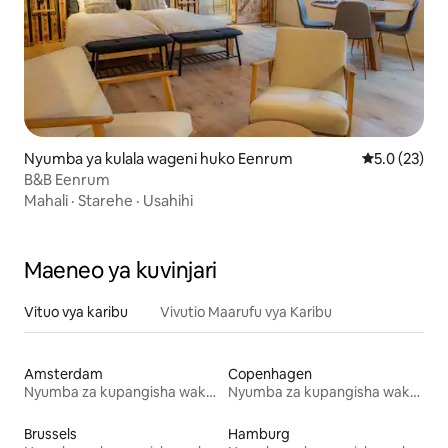
Nyumba ya kulala wageni huko Eenrum
Ukadiriaji wa
5.0 (23)
B&B Eenrum
Mahali
·
Starehe
·
Usahihi
Maeneo ya kuvinjari
Vituo vya karibu
Vivutio Maarufu vya Karibu
Amsterdam
Copenhagen
Nyumba za kupangisha wakati wa likizo
Nyumba za kupangisha wakati wa likizo
Brussels
Hamburg