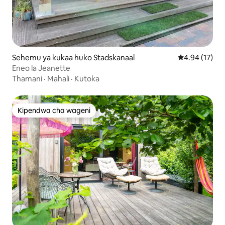
Sehemu ya kukaa huko Stadskanaal
Ukadiriaji wa 
4.94 (17)
Eneo la Jeanette
Thamani
·
Mahali
·
Kutoka
Kipendwa cha wageni
Kipendwa cha wageni