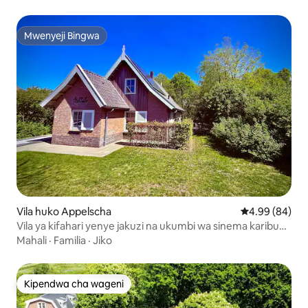
Mwenyeji Bingwa
Mwenyeji Bingwa
Vila huko Appelscha
Ukadiriaji wa 
4.99 (84)
Vila ya kifahari yenye jakuzi na ukumbi wa sinema karibu
na bwawa la msituni
Mahali
·
Familia
·
Jiko
Kipendwa cha wageni
Kipendwa cha wageni