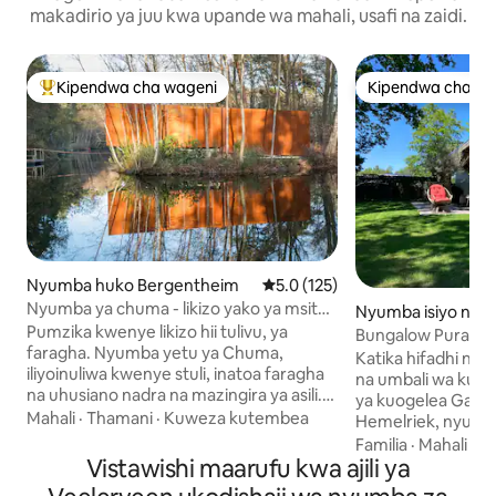
makadirio ya juu kwa upande wa mahali, usafi na zaidi.
Kipendwa cha wageni
Kipendwa cha wa
Kipendwa maarufu cha wageni
Kipendwa cha wa
Nyumba huko Bergentheim
Ukadiriaji wa wastani wa 5.0 kat
5.0 (125)
Nyumba ya chuma - likizo yako ya msitu
Nyumba isiyo na g
kando ya ziwa
Pumzika kwenye likizo hii tulivu, ya
ko Gasselte
Bungalow Pura Vid
faragha. Nyumba yetu ya Chuma,
hifadhi ya asili
Katika hifadhi nzur
iliyoinuliwa kwenye stuli, inatoa faragha
na umbali wa kut
na uhusiano nadra na mazingira ya asili.
ya kuogelea Gassel
Pumzika kwenye sauna kwa ajili ya
Mahali
·
Thamani
·
Kuweza kutembea
Hemelriek, nyumba 
mapumziko ya amani. Kwenye sehemu
kisasa hivi karibu
Familia
·
Mahali
·
B
yake ya juu zaidi ya maji, eneo la kukaa
Vistawishi maarufu kwa ajili ya
bustani tulivu ya 
lenye jiko la mbao la 360º linakufanya
ghorofa na inatoa 