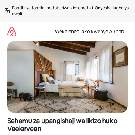
Ruka
Baadhi ya taarifa imetafsiriwa kiotomatiki. 
Onyesha lugha ya 
kwenda
awali
kwenye
maudhui
Weka eneo lako kwenye Airbnb
Sehemu za upangishaji wa likizo huko
Veelerveen