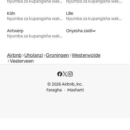
Nyumba za kupangisha wakati wa likizo
Nyumba za kupangisha wakati wa likizo
Köln
Lille
Nyumba za kupangisha wakati wa likizo
Nyumba za kupangisha wakati wa likizo
Antwerp
Onyesha zaidi
Nyumba za kupangisha wakati wa likizo
Airbnb
Uholanzi
Groningen
Westerwolde
Veelerveen
© 2026 Airbnb, Inc.
Faragha
Masharti