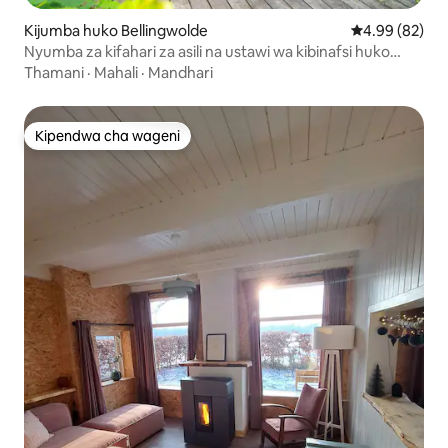
Kijumba huko Bellingwolde
Ukadiriaji wa 
4.99 (82)
Nyumba za kifahari za asili na ustawi wa kibinafsi huko
Westerwolde
Thamani
·
Mahali
·
Mandhari
Kipendwa cha wageni
Kipendwa cha wageni