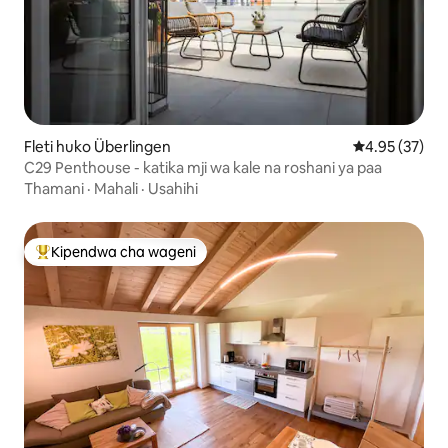
Fleti huko Überlingen
Ukadiriaji wa 
4.95 (37)
C29 Penthouse - katika mji wa kale na roshani ya paa
Thamani
·
Mahali
·
Usahihi
Kipendwa cha wageni
Kipendwa maarufu cha wageni