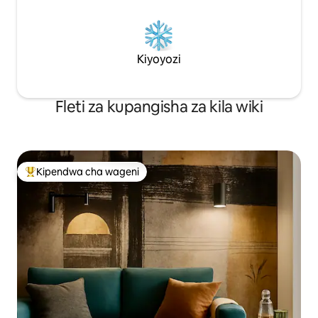
Kiyoyozi
Fleti za kupangisha za kila wiki
Kipendwa cha wageni
Kipendwa maarufu cha wageni