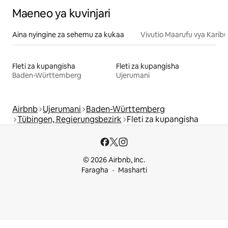
Maeneo ya kuvinjari
Aina nyingine za sehemu za kukaa
Vivutio Maarufu vya Karibu
Fleti za kupangisha
Fleti za kupangisha
Baden-Württemberg
Ujerumani
Airbnb
Ujerumani
Baden-Württemberg
Tübingen, Regierungsbezirk
Fleti za kupangisha
© 2026 Airbnb, Inc.
Faragha
Masharti