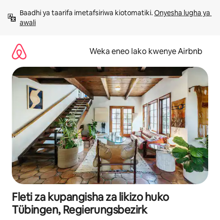
Ruka
Baadhi ya taarifa imetafsiriwa kiotomatiki. 
Onyesha lugha ya 
kwenda
awali
kwenye
maudhui
Weka eneo lako kwenye Airbnb
Fleti za kupangisha za likizo huko
Tübingen, Regierungsbezirk