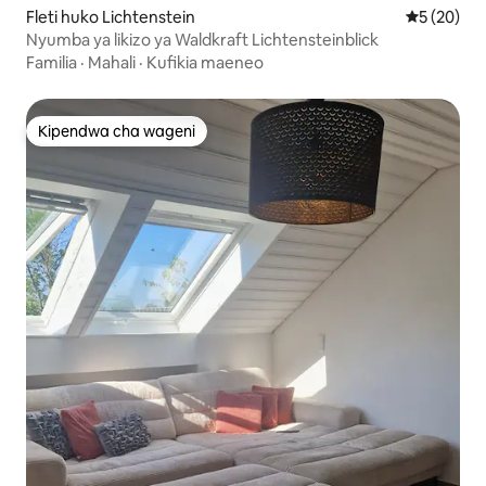
Fleti huko Lichtenstein
Ukadiriaji 
5 (20)
Nyumba ya likizo ya Waldkraft Lichtensteinblick
Familia
·
Mahali
·
Kufikia maeneo
Kipendwa cha wageni
Kipendwa cha wageni