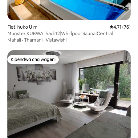
Fleti huko Ulm
Ukadiriaji wa 
4.71 (76)
Münster KUBWA: hadi 12|Whirlpool|Sauna|Central
Mahali
·
Thamani
·
Vistawishi
Kipendwa cha wageni
Kipendwa cha wageni