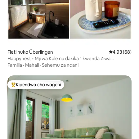
Fleti huko Überlingen
Ukadiriaji wa 
4.93 (68)
Happynest • Mji wa Kale na dakika 1 kwenda Ziwa
Constance
Familia
·
Mahali
·
Sehemu za ndani
Kipendwa cha wageni
Kipendwa maarufu cha wageni