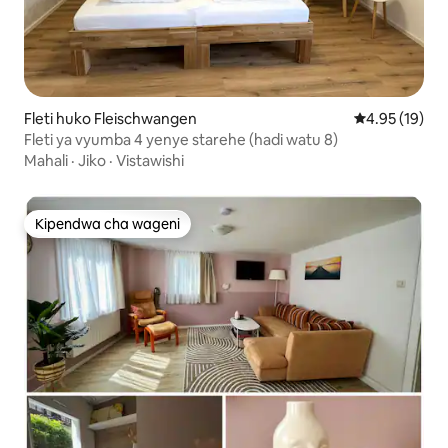
Fleti huko Fleischwangen
Ukadiriaji wa 
4.95 (19)
Fleti ya vyumba 4 yenye starehe (hadi watu 8)
Mahali
·
Jiko
·
Vistawishi
Kipendwa cha wageni
Kipendwa cha wageni