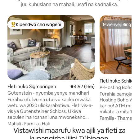
juu kuhusiana na mahali, usafi na kadhalika.
Kipendwa cha wageni
Mwenyeji Bingwa
Kipendwa maarufu cha wageni
Mwenyeji Bingwa
Fleti huko Schlier
Fleti huko Sigmaringen
Ukadiriaji wa wastani wa 4.97 kat
4.97 (166)
P-Hosting Boho Vi
Gutenstein - nyumba yenye mandhari
Furahia pamoja na 
Furahia utulivu na utulivu katika mwaka
Hosting Boho Wibes (
wetu wa 2020 uliokarabatiwa. Fleti vis-a-
karibu! ATM mita 1 Soko mita 5 Duka la
vis ya Gutensteiner Schloss. Ukiwa
mikate la mita 10 
sebuleni na roshani una mwonekano
50 Uwanja wa mich
Familia
·
Thamani
mzuri wa malisho, misitu na mashamba,
mita 50 Umbali wa
Mahali
·
Familia
·
Hali
ambapo Gams, mbweha na sungura
Vistawishi maarufu kwa ajili ya fleti za
kanisani Ziwa mit
bado wanasema usiku mwema.
wa miguu wa burud
kupangisha jijini Tübingen,