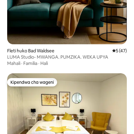
Fleti huko Bad Waldsee
Ukadiriaji 
5 (47)
LUMA Studio- MWANGA. PUMZIKA. WEKA UPYA
Mahali
·
Familia
·
Hali
Kipendwa cha wageni
Kipendwa cha wageni