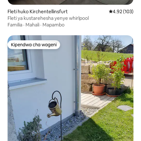
Fleti huko Kirchentellinsfurt
Ukadiriaji wa w
4.92 (103)
Fleti ya kustarehesha yenye whirlpool
Familia
·
Mahali
·
Mapambo
Kipendwa cha wageni
Kipendwa cha wageni