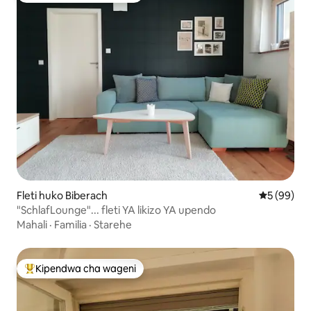
Fleti huko Biberach
Ukadiriaji 
5 (99)
"SchlafLounge"... fleti YA likizo YA upendo
Mahali
·
Familia
·
Starehe
Kipendwa cha wageni
Kipendwa maarufu cha wageni