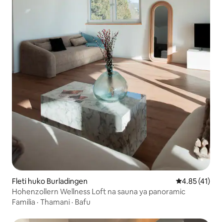
Fleti huko Burladingen
Ukadiriaji wa 
4.85 (41)
Hohenzollern Wellness Loft na sauna ya panoramic
Familia
·
Thamani
·
Bafu