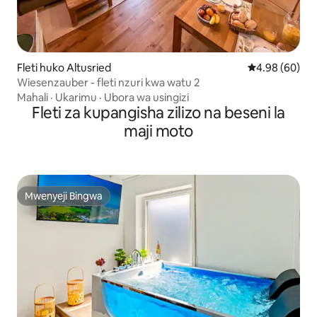
Fleti huko Altusried
Ukadiriaji wa 
4.98 (60)
Wiesenzauber - fleti nzuri kwa watu 2
Mahali
·
Ukarimu
·
Ubora wa usingizi
Fleti za kupangisha zilizo na beseni la
maji moto
Mwenyeji Bingwa
Mwenyeji Bingwa