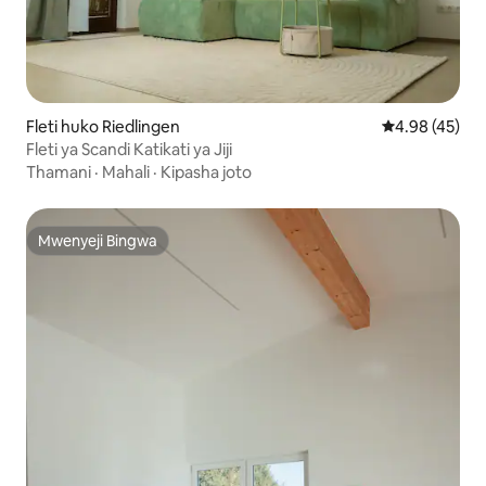
Fleti huko Riedlingen
Ukadiriaji wa 
4.98 (45)
Fleti ya Scandi Katikati ya Jiji
Thamani
·
Mahali
·
Kipasha joto
Mwenyeji Bingwa
Mwenyeji Bingwa