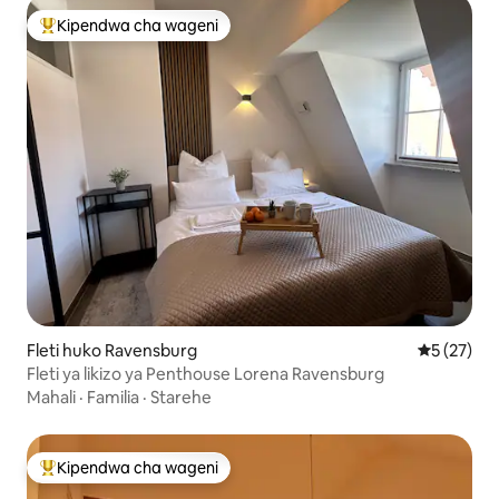
Kipendwa cha wageni
Kipendwa maarufu cha wageni
Fleti huko Ravensburg
Ukadiriaji 
5 (27)
Fleti ya likizo ya Penthouse Lorena Ravensburg
Mahali
·
Familia
·
Starehe
Kipendwa cha wageni
Kipendwa maarufu cha wageni