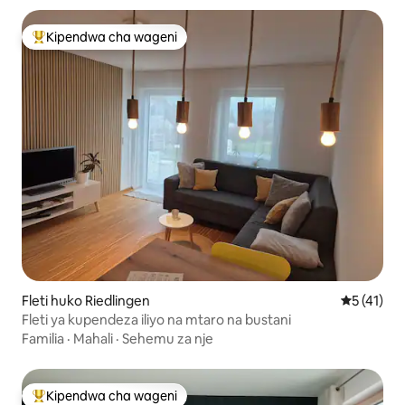
Kipendwa cha wageni
Kipendwa maarufu cha wageni
Fleti huko Riedlingen
Ukadiriaji 
5 (41)
Fleti ya kupendeza iliyo na mtaro na bustani
Familia
·
Mahali
·
Sehemu za nje
Kipendwa cha wageni
Kipendwa maarufu cha wageni