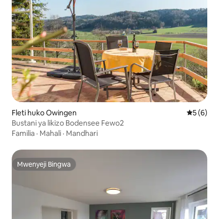
Fleti huko Owingen
Ukadiriaji
5 (6)
Bustani ya likizo Bodensee Fewo2
Familia
·
Mahali
·
Mandhari
Mwenyeji Bingwa
Mwenyeji Bingwa