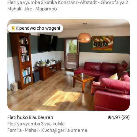
Fleti ya vyumba 2 katika Konstanz-Altstadt - Ghorofa ya 2
Mahali
·
Jiko
·
Mapambo
Kipendwa cha wageni
Kipendwa maarufu cha wageni
Fleti huko Blaubeuren
Ukadiriaji wa 
4.97 (29)
Fleti ya vyumba 3 vya kulala
Familia
·
Mahali
·
Kuchaji gari la umeme