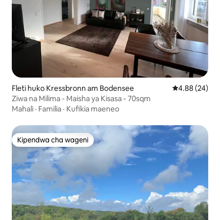
Fleti huko Kressbronn am Bodensee
Ukadiriaji wa 
4.88 (24)
Ziwa na Milima - Maisha ya Kisasa - 70sqm
Mahali
·
Familia
·
Kufikia maeneo
Kipendwa cha wageni
Kipendwa cha wageni