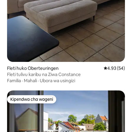
Fleti huko Oberteuringen
Ukadiriaji wa 
4.93 (54)
Fleti tulivu karibu na Ziwa Constance
Familia
·
Mahali
·
Ubora wa usingizi
Kipendwa cha wageni
Kipendwa cha wageni