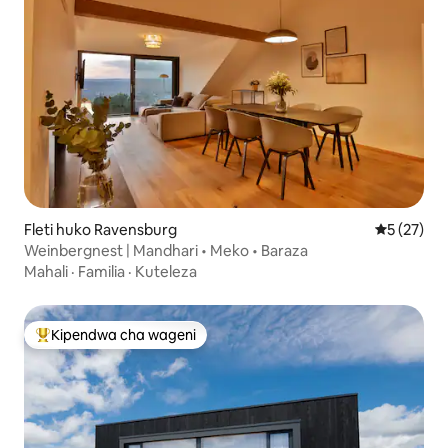
Fleti huko Ravensburg
Ukadiriaji 
5 (27)
Weinbergnest | Mandhari • Meko • Baraza
Mahali
·
Familia
·
Kuteleza
Kipendwa cha wageni
Kipendwa maarufu cha wageni