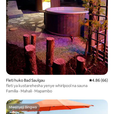
Fleti huko Bad Saulgau
Ukadiriaji wa 
4.86 (66)
fleti ya kustarehesha yenye whirlpool na sauna
Familia
·
Mahali
·
Mapambo
Mwenyeji Bingwa
Mwenyeji Bingwa