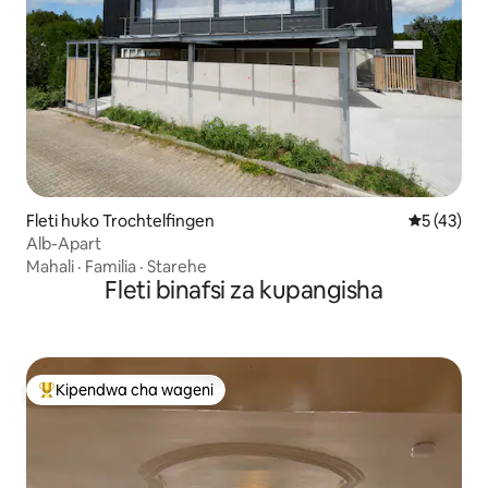
Fleti huko Trochtelfingen
Ukadiriaji 
5 (43)
Alb-Apart
Mahali
·
Familia
·
Starehe
Fleti binafsi za kupangisha
Kipendwa cha wageni
Kipendwa maarufu cha wageni