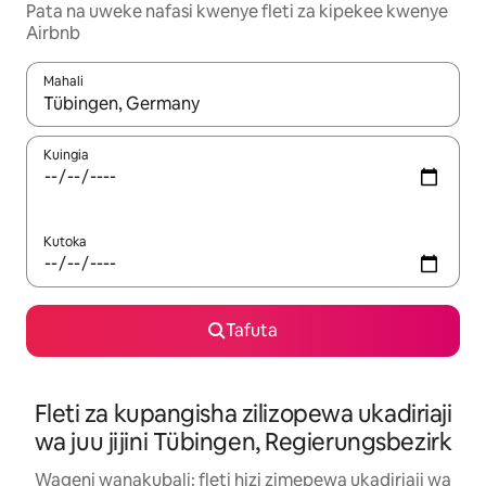
Pata na uweke nafasi kwenye fleti za kipekee kwenye
Airbnb
Mahali
Wakati matokeo yanapatikana, vinjari kwa kutumia vitufe vya v
Kuingia
Kutoka
Tafuta
Fleti za kupangisha zilizopewa ukadiriaji
wa juu jijini Tübingen, Regierungsbezirk
Wageni wanakubali: fleti hizi zimepewa ukadiriaji wa