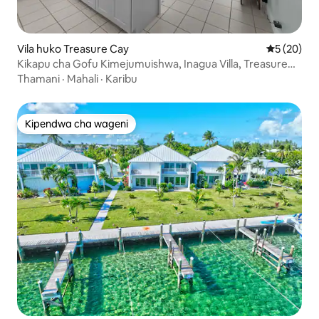
Vila huko Treasure Cay
Ukadiriaji 
5 (20)
Kikapu cha Gofu Kimejumuishwa, Inagua Villa, Treasure
Cay
Thamani
·
Mahali
·
Karibu
Kipendwa cha wageni
Kipendwa cha wageni