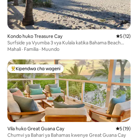
Kondo huko Treasure Cay
Ukadiriaji 
5 (12)
Surfside ya Vyumba 3 vya Kulala katika Bahama Beach
Club Resort
Mahali
·
Familia
·
Muundo
Kipendwa cha wageni
Kipendwa maarufu cha wageni
Vila huko Great Guana Cay
Ukadiriaji 
5 (19)
Chumvi ya Bahari ya Bahamas kwenye Great Guana Cay