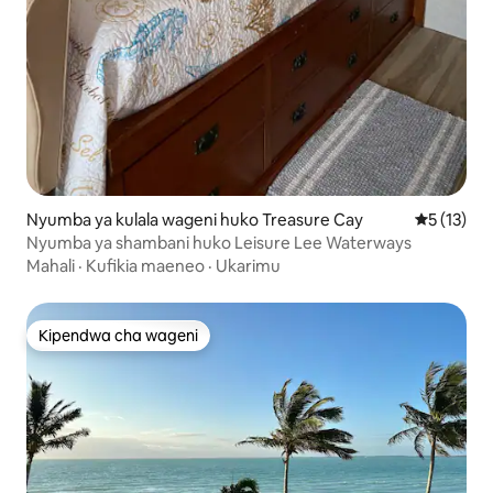
Nyumba ya kulala wageni huko Treasure Cay
Ukadiriaji 
5 (13)
Nyumba ya shambani huko Leisure Lee Waterways
Mahali
·
Kufikia maeneo
·
Ukarimu
Kipendwa cha wageni
Kipendwa cha wageni