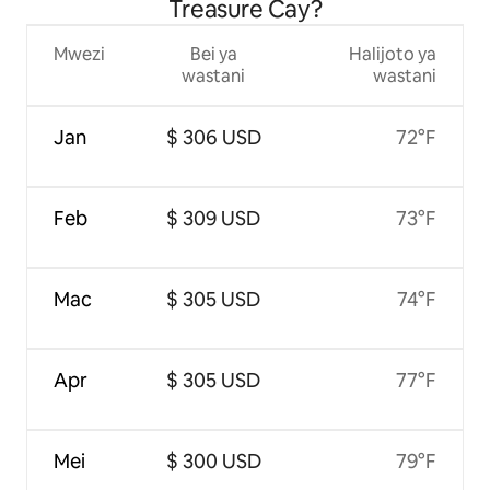
Treasure Cay?
Mwezi
Bei ya
Halijoto ya
wastani
wastani
Jan
$ 306 USD
72°F
Feb
$ 309 USD
73°F
Mac
$ 305 USD
74°F
Apr
$ 305 USD
77°F
Mei
$ 300 USD
79°F