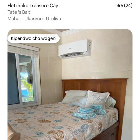
Fleti huko Treasure Cay
Ukadiriaji 
5 (24)
Tate 's Bait
Mahali
·
Ukarimu
·
Utulivu
Kipendwa cha wageni
Kipendwa cha wageni