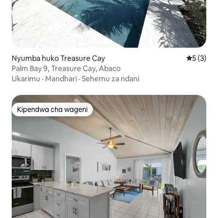
Nyumba huko Treasure Cay
Ukadiriaji
5 (3)
Palm Bay 9, Treasure Cay, Abaco
Ukarimu
·
Mandhari
·
Sehemu za ndani
Kipendwa cha wageni
Kipendwa cha wageni