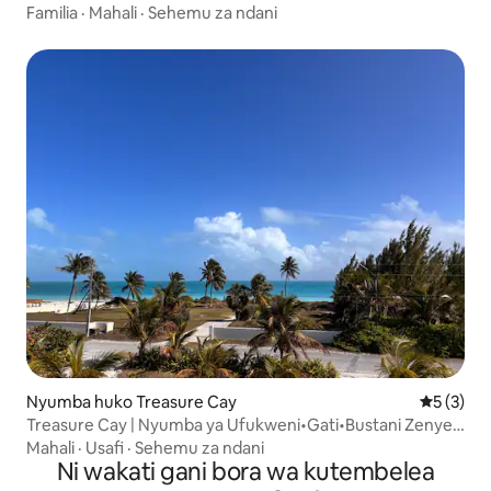
Familia
·
Mahali
·
Sehemu za ndani
Nyumba huko Treasure Cay
Ukadiriaji
5 (3)
Treasure Cay | Nyumba ya Ufukweni•Gati•Bustani Zenye
Kijani Mwingi
Mahali
·
Usafi
·
Sehemu za ndani
Ni wakati gani bora wa kutembelea