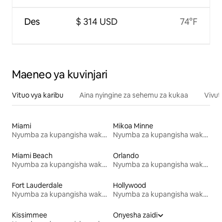
Des
$ 314 USD
74°F
Maeneo ya kuvinjari
Vituo vya karibu
Aina nyingine za sehemu za kukaa
Vivut
Miami
Mikoa Minne
Nyumba za kupangisha wakati wa likizo
Nyumba za kupangisha wakati wa likizo
Miami Beach
Orlando
Nyumba za kupangisha wakati wa likizo
Nyumba za kupangisha wakati wa likizo
Fort Lauderdale
Hollywood
Nyumba za kupangisha wakati wa likizo
Nyumba za kupangisha wakati wa likizo
Kissimmee
Onyesha zaidi