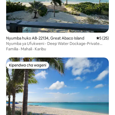
Nyumba huko AB-22134, Great Abaco Island
Ukadiriaji 
5 (25)
Nyumba ya Ufukweni - Deep Water Dockage-Private
Beach
Familia
·
Mahali
·
Karibu
Kipendwa cha wageni
Kipendwa cha wageni