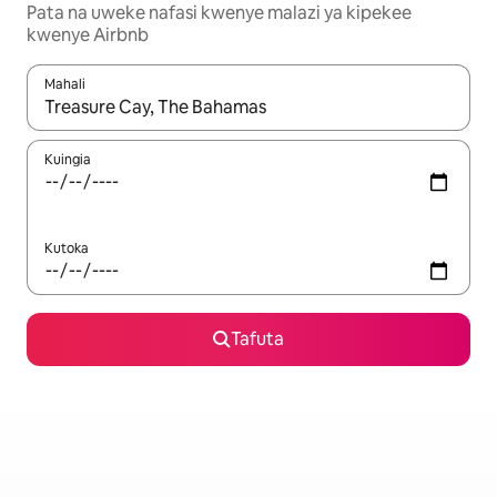
Pata na uweke nafasi kwenye malazi ya kipekee
kwenye Airbnb
Mahali
Wakati matokeo yanapatikana, vinjari kwa kutumia vitufe vya v
Kuingia
Kutoka
Tafuta