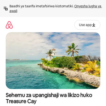
Ruka
Baadhi ya taarifa imetafsiriwa kiotomatiki. 
Onyesha lugha ya 
kwenda
awali
kwenye
maudhui
Use app
Sehemu za upangishaji wa likizo huko
Treasure Cay