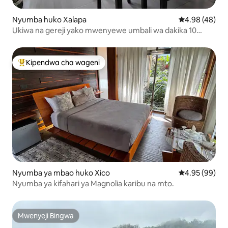
Nyumba huko Xalapa
Ukadiriaji wa 
4.98 (48)
Ukiwa na gereji yako mwenyewe umbali wa dakika 10
kutembea kutoka Plaza Cristal
Kipendwa cha wageni
Kipendwa maarufu cha wageni
Nyumba ya mbao huko Xico
Ukadiriaji wa 
4.95 (99)
Nyumba ya kifahari ya Magnolia karibu na mto.
Mwenyeji Bingwa
Mwenyeji Bingwa