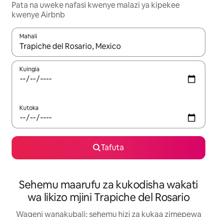
Pata na uweke nafasi kwenye malazi ya kipekee
kwenye Airbnb
Mahali
Wakati matokeo yanapatikana, vinjari kwa kutumia vitufe vya v
Kuingia
Kutoka
Tafuta
Sehemu maarufu za kukodisha wakati
wa likizo mjini Trapiche del Rosario
Wageni wanakubali: sehemu hizi za kukaa zimepewa