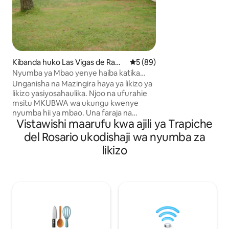
Plaza Américas, Pl
Mthibitishaji wa V
Juisti ya Shirikisho
Angeles, Uwanja 
Monte Magno-An
Fraccionamientos 
Kibanda huko Las Vigas de Ramí
Ukadiriaji wa wastani wa 5 ka
5 (89)
katikati mwa jiji. 
rez
familia na salama.
Nyumba ya Mbao yenye haiba katika
Msitu wa Misty
Unganisha na Mazingira haya ya likizo ya
likizo yasiyosahaulika. Njoo na ufurahie
msitu MKUBWA wa ukungu kwenye
nyumba hii ya mbao. Una faraja na
Vistawishi maarufu kwa ajili ya Trapiche
utulivu wote. Tumeshughulikia maelezo
yote, utapumzika kwenye vitanda
del Rosario ukodishaji wa nyumba za
vitamu vyenye starehe za chini ambavyo
likizo
vitakufunika kutoka kwenye jiko la baridi,
lenye vifaa, shimo la moto, meko ya
ndani, mabafu matatu ya kuwakaribisha
hadi wageni 10 kwa starehe zote. Kwa
kuongeza , sisi ni wa KIRAFIKI kwa
wanyama vipenzi. Njoo na familia yako,
marafiki au mshirika na ufurahie.