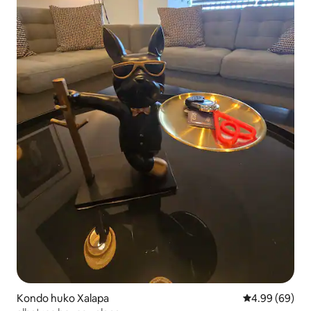
Kondo huko Xalapa
Ukadiriaji wa 
4.99 (69)