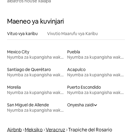
albatros house xalapa
Maeneo ya kuvinjari
Vituo vya karibu
Vivutio Maarufu vya Karibu
Mexico City
Puebla
Nyumba za kupangisha wakati wa likizo
Nyumba za kupangisha wakati wa likizo
Santiago de Querétaro
Acapulco
Nyumba za kupangisha wakati wa likizo
Nyumba za kupangisha wakati wa likizo
Morelia
Puerto Escondido
Nyumba za kupangisha wakati wa likizo
Nyumba za kupangisha wakati wa likizo
San Miguel de Allende
Onyesha zaidi
Nyumba za kupangisha wakati wa likizo
Airbnb
Meksiko
Veracruz
Trapiche del Rosario