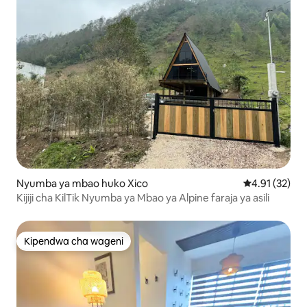
Nyumba ya mbao huko Xico
Ukadiriaji wa 
4.91 (32)
Kijiji cha KilTik Nyumba ya Mbao ya Alpine faraja ya asili
Kipendwa cha wageni
Kipendwa cha wageni