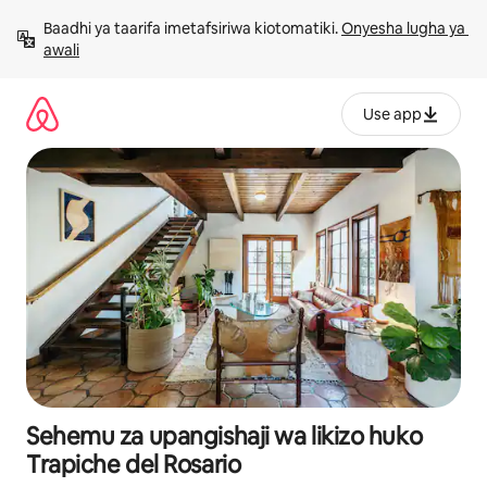
Ruka
Baadhi ya taarifa imetafsiriwa kiotomatiki. 
Onyesha lugha ya 
kwenda
awali
kwenye
maudhui
Use app
Sehemu za upangishaji wa likizo huko
Trapiche del Rosario