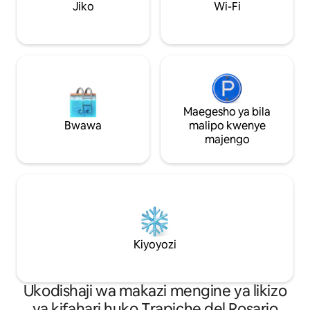
Jiko
Wi-Fi
Maegesho ya bila
Bwawa
malipo kwenye
majengo
Kiyoyozi
Ukodishaji wa makazi mengine ya likizo
ya kifahari huko Trapiche del Rosario