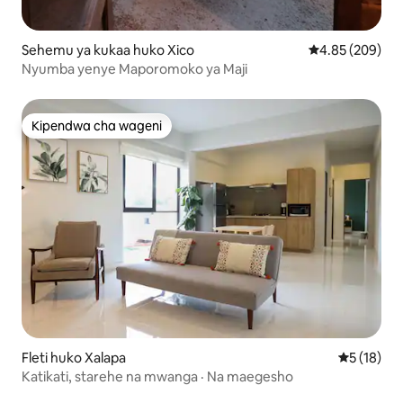
Sehemu ya kukaa huko Xico
Ukadiriaji wa w
4.85 (209)
Nyumba yenye Maporomoko ya Maji
Kipendwa cha wageni
Kipendwa cha wageni
Fleti huko Xalapa
Ukadiriaji 
5 (18)
Katikati, starehe na mwanga · Na maegesho