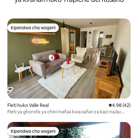
Kipendwa cha wageni
Kipendwa cha wageni
Fleti huko Valle Real
Ukadiriaji wa 
4.98 (42)
Fleti ya ghorofa ya chini Inafaa kwa safari za kazi na/au
mapumziko
Kipendwa cha wageni
Kipendwa cha wageni