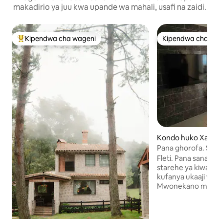
makadirio ya juu kwa upande wa mahali, usafi na zaidi.
Kipendwa cha wageni
Kipendwa cha wa
Kipendwa maarufu cha wageni
Kipendwa cha wa
Kondo huko Xalap
Pana ghorofa. Sta
Fleti. Pana sana,
starehe ya kiwango
kufanya ukaaji w
Mwonekano mzuri
kwenye vyumba. I
Kikuu cha Marekan
dakika 7 kutoka m