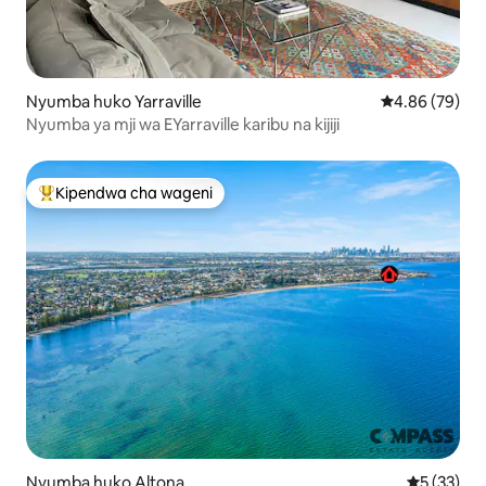
Nyumba huko Yarraville
Ukadiriaji wa 
4.86 (79)
Nyumba ya mji wa EYarraville karibu na kijiji
Kipendwa cha wageni
Kipendwa maarufu cha wageni
Nyumba huko Altona
Ukadiriaji 
5 (33)