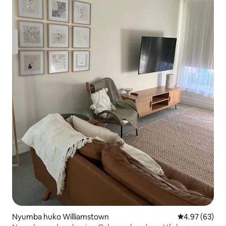
Nyumba huko Williamstown
Ukadiriaji wa 
4.97 (63)