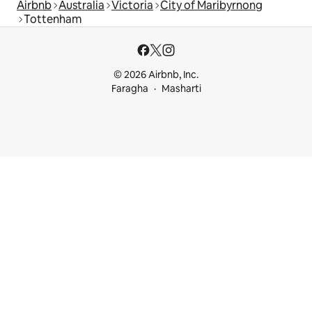
Airbnb
Australia
Victoria
City of Maribyrnong
Tottenham
© 2026 Airbnb, Inc.
Faragha
Masharti