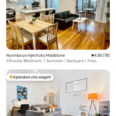
Nyumba ya mjini huko Maidstone
Ukadiriaji wa 
4.85 (78)
3 Ensuite 3Bedroom 丨Sunroom丨Backyard丨Free
Parking
Kipendwa cha wageni
Kipendwa maarufu cha wageni