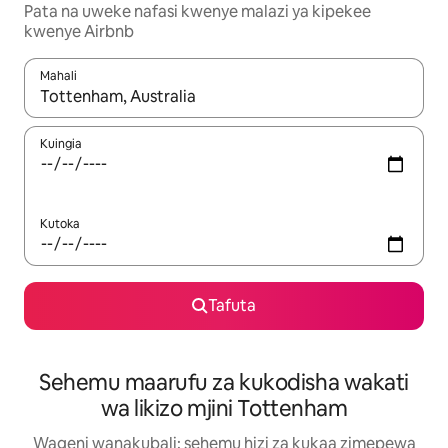
Pata na uweke nafasi kwenye malazi ya kipekee
kwenye Airbnb
Mahali
Wakati matokeo yanapatikana, vinjari kwa kutumia vitufe vya v
Kuingia
Kutoka
Tafuta
Sehemu maarufu za kukodisha wakati
wa likizo mjini Tottenham
Wageni wanakubali: sehemu hizi za kukaa zimepewa