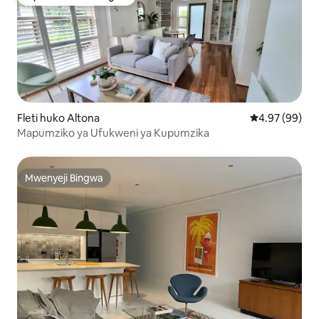
Kipendwa cha wageni
Fleti huko Altona
Ukadiriaji wa 
4.97 (99)
Mapumziko ya Ufukweni ya Kupumzika
Mwenyeji Bingwa
Mwenyeji Bingwa