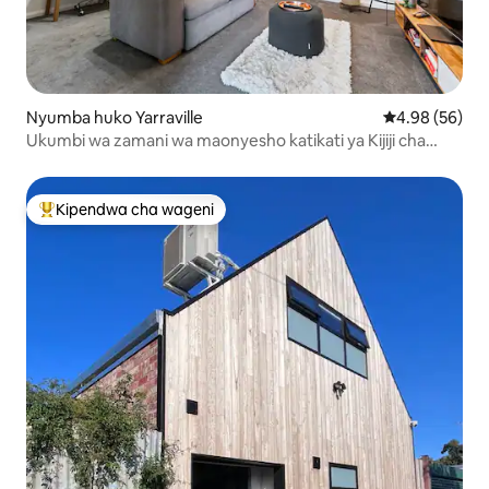
Nyumba huko Yarraville
Ukadiriaji wa 
4.98 (56)
Ukumbi wa zamani wa maonyesho katikati ya Kijiji cha
Yarraville
Kipendwa cha wageni
Kipendwa maarufu cha wageni