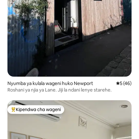
Nyumba ya kulala wageni huko Newport
Ukadiriaji 
5 (46)
Roshani ya njia ya Lane. Jiji la ndani lenye starehe.
Kipendwa cha wageni
Kipendwa maarufu cha wageni