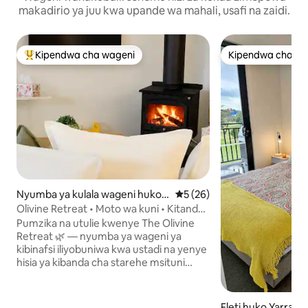
makadirio ya juu kwa upande wa mahali, usafi na zaidi.
Kipendwa cha wageni
Kipendwa cha wa
Kipendwa maarufu cha wageni
Kipendwa cha wa
Nyumba ya kulala wageni huko
Ukadiriaji wa wastani wa 5 ka
5 (26)
Newport
Olivine Retreat • Moto wa kuni • Kitanda
cha ukubwa wa King • Sitaha
Pumzika na utulie kwenye The Olivine
Retreat 🌿 — nyumba ya wageni ya
kibinafsi iliyobuniwa kwa ustadi na yenye
hisia ya kibanda cha starehe msituni
katika eneo lenye kijani cha Newport.
Furahia kahawa moto kwenye sitaha
binafsi au glasi ya mvinyo karibu na moto
Fleti huko Yarravill