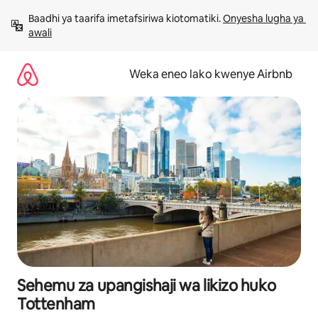
Ruka
Baadhi ya taarifa imetafsiriwa kiotomatiki. 
Onyesha lugha ya 
kwenda
awali
kwenye
maudhui
Weka eneo lako kwenye Airbnb
Sehemu za upangishaji wa likizo huko
Tottenham