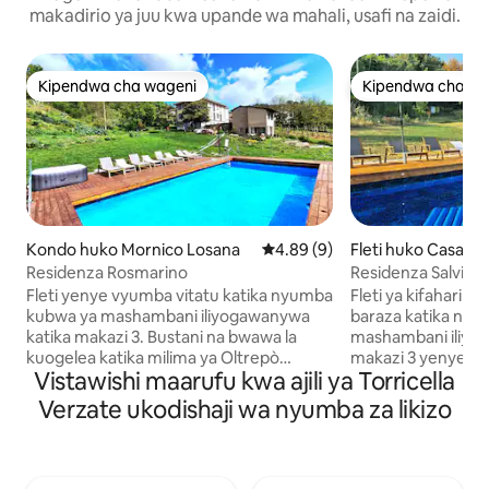
makadirio ya juu kwa upande wa mahali, usafi na zaidi.
Kipendwa cha wageni
Kipendwa cha wa
Kipendwa cha wageni
Kipendwa cha wa
Kondo huko Mornico Losana
Ukadiriaji wa wastani wa 4.89 k
4.89 (9)
Fleti huko Casa G
Residenza Rosmarino
Residenza Salvia
Fleti yenye vyumba vitatu katika nyumba
Fleti ya kifahari 
kubwa ya mashambani iliyogawanywa
baraza katika ny
katika makazi 3. Bustani na bwawa la
mashambani iliyo
kuogelea katika milima ya Oltrepò
makazi 3 yenye b
Vistawishi maarufu kwa ajili ya Torricella
Pavese, kati ya mashamba ya mizabibu
katika vilima vya O
na misitu. Sebule kubwa yenye kitanda
mashamba ya mizab
Verzate ukodishaji wa nyumba za likizo
cha sofa, jiko, chumba cha kulala cha
kubwa yenye jiko,
watu wawili, chumba cha kulala cha
vya vitanda viwili,
vitanda viwili vya mtu mmoja na bafu
chenye vitanda 2
lenye bomba la mvua la kuingia ndani.
mabafu 2 yenye ba