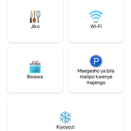
Kiyoyozi na vifaa vya starehe zote.
Kiyoyozi na vifaa 
Maegesho ya kujitegemea. Kwenye
Maegesho ya kujitegem
bustani, kuna eneo la mapumziko lenye
kubwa, iliyo na e
bwawa la kuogelea, mabeseni ya maji
mabeseni ya maji 
moto na maeneo ya kulia chakula ya nje
kuogelea na maene
Jiko
Wi-Fi
yenye jiko la kuchomea nyama. Mahali
nje yenye jiko la
pazuri pa kupumzika, matembezi na
Mahali pazuri pa 
safari za kutembelea eneo hilo
matembezi ili kuvin
Maegesho ya bila
Bwawa
malipo kwenye
majengo
Kiyoyozi