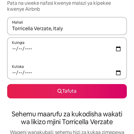
Pata na uweke nafasi kwenye malazi ya kipekee
kwenye Airbnb
Mahali
Wakati matokeo yanapatikana, vinjari kwa kutumia vitufe vya v
Kuingia
Kutoka
Tafuta
Sehemu maarufu za kukodisha wakati
wa likizo mjini Torricella Verzate
Wageni wanakubali: sehemu hizi za kukaa zimepewa