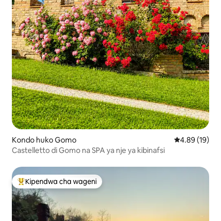
Kondo huko Gomo
Ukadiriaji wa 
4.89 (19)
Castelletto di Gomo na SPA ya nje ya kibinafsi
Kipendwa cha wageni
Kipendwa maarufu cha wageni