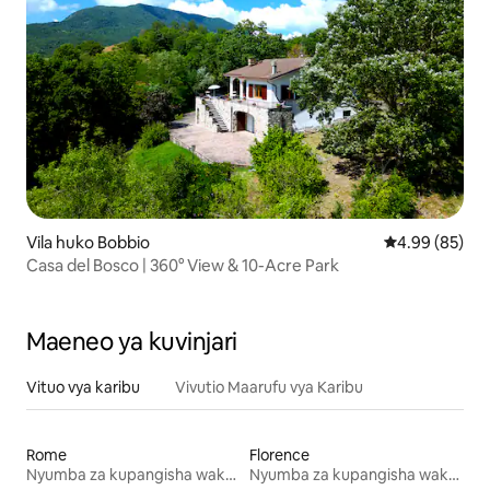
Vila huko Bobbio
Ukadiriaji wa 
4.99 (85)
Casa del Bosco | 360° View & 10-Acre Park
Maeneo ya kuvinjari
Vituo vya karibu
Vivutio Maarufu vya Karibu
Rome
Florence
Nyumba za kupangisha wakati wa likizo
Nyumba za kupangisha wakati wa likizo