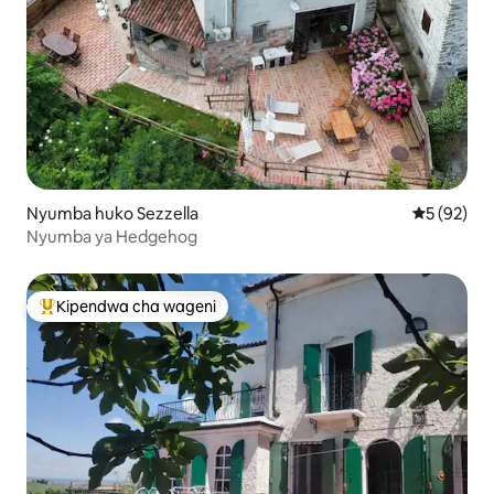
Nyumba huko Sezzella
Ukadiriaji 
5 (92)
Nyumba ya Hedgehog
Kipendwa cha wageni
Kipendwa maarufu cha wageni