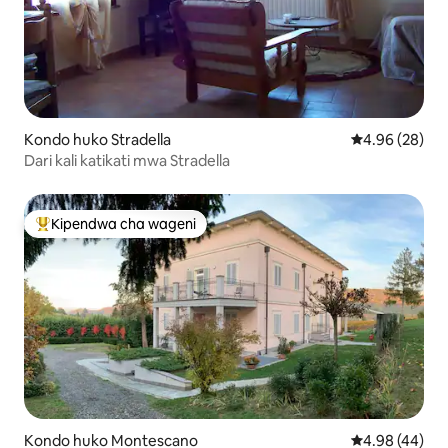
Kondo huko Stradella
Ukadiriaji wa 
4.96 (28)
Dari kali katikati mwa Stradella
Kipendwa cha wageni
Kipendwa maarufu cha wageni
Kondo huko Montescano
Ukadiriaji wa 
4.98 (44)