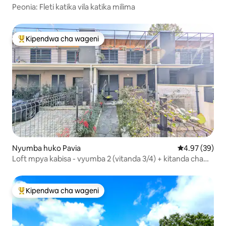
Peonia: Fleti katika vila katika milima
Kipendwa cha wageni
Kipendwa maarufu cha wageni
Nyumba huko Pavia
Ukadiriaji wa 
4.97 (39)
Loft mpya kabisa - vyumba 2 (vitanda 3/4) + kitanda cha
sofa
Kipendwa cha wageni
Kipendwa maarufu cha wageni