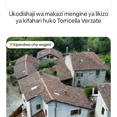
Ukodishaji wa makazi mengine ya likizo
ya kifahari huko Torricella Verzate
Kipendwa cha wageni
Kipendwa maarufu cha wageni