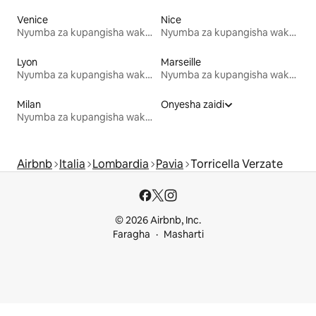
Venice
Nice
Nyumba za kupangisha wakati wa likizo
Nyumba za kupangisha wakati wa likizo
Lyon
Marseille
Nyumba za kupangisha wakati wa likizo
Nyumba za kupangisha wakati wa likizo
Milan
Onyesha zaidi
Nyumba za kupangisha wakati wa likizo
Airbnb
Italia
Lombardia
Pavia
Torricella Verzate
© 2026 Airbnb, Inc.
Faragha
Masharti