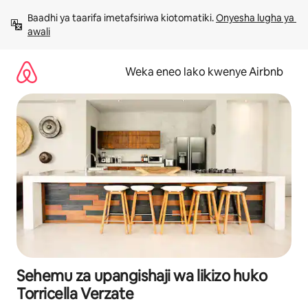
Ruka
Baadhi ya taarifa imetafsiriwa kiotomatiki. 
Onyesha lugha ya 
kwenda
awali
kwenye
maudhui
Weka eneo lako kwenye Airbnb
Sehemu za upangishaji wa likizo huko
Torricella Verzate