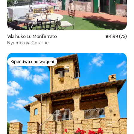
Vila huko Lu Monferrato
Ukadiriaji wa 
4.99 (73)
Nyumba ya Coraline
Kipendwa cha wageni
Kipendwa cha wageni