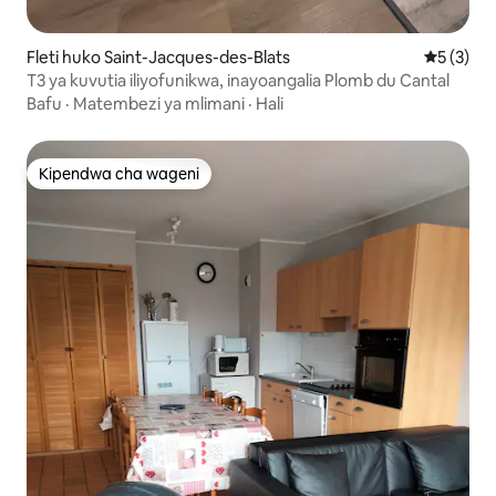
Fleti huko Saint-Jacques-des-Blats
Ukadiriaji
5 (3)
T3 ya kuvutia iliyofunikwa, inayoangalia Plomb du Cantal
Bafu
·
Matembezi ya mlimani
·
Hali
Kipendwa cha wageni
Kipendwa cha wageni