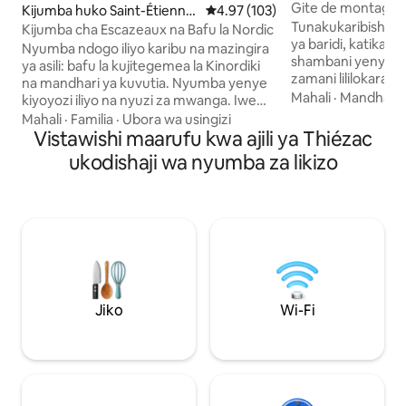
Gite de montagne 
Kijumba huko Saint-Étienne
Ukadiriaji wa wastani wa 4.97 kat
4.97 (103)
Tunakukaribisha, m
-de-Carlat
Kijumba cha Escazeaux na Bafu la Nordic
ya baridi, katika 
Nyumba ndogo iliyo karibu na mazingira
shambani yenye st
ya asili: bafu la kujitegemea la Kinordiki
zamani lililokara
na mandhari ya kuvutia. Nyumba yenye
safi, chini ya njia
Mahali
·
Mandhari
kiyoyozi iliyo na nyuzi za mwanga. Iwe
20 kutoka kwenye r
mko pamoja kama wanandoa au
Mahali
·
Familia
·
Ubora wa usingizi
ajili ya likizo yeny
unasafiri peke yako, njoo Escazeaux na
Vistawishi maarufu kwa ajili ya Thiézac
la m² 65, inaweza
ufurahie siku nzuri katika nyumba hii
ukodishaji wa nyumba za likizo
5. Ni sehemu iliy
yenye starehe. Mtaro wa kujitegemea
cha kulala chenye
haupuuzwi. (Mboga kutoka kwenye
kitanda cha kifal
bustani ya mboga zinazopatikana
kuogea, mezzanine
kulingana na uzalishaji). Njia za
eneo la jikoni (leny
matembezi karibu. Dakika 20 kutoka
kula/kuishi lenye ji
Aurillac. Dakika 30 kutoka Lioran.
Maduka yako umbali wa dakika 10.
Maeneo ya kupanda milimani yako
umbali wa dakika 10. Mashuka, taulo
Jiko
Wi-Fi
zimejumuishwa. HAIRUHUSIWI KUVUTA
SIGARA