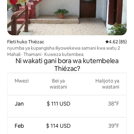
Fleti huko Thiézac
Ukadiriaji wa 
4.62 (85)
nyumba ya kupangisha iliyowekewa samani kwa watu 2
Mahali
·
Thamani
·
Kuweza kutembea
Ni wakati gani bora wa kutembelea
Thiézac?
Mwezi
Bei ya
Halijoto ya
wastani
wastani
Jan
$ 111 USD
38°F
Feb
$ 114 USD
39°F