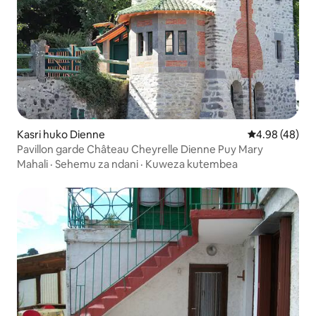
Kasri huko Dienne
Ukadiriaji wa 
4.98 (48)
Pavillon garde Château Cheyrelle Dienne Puy Mary
Mahali
·
Sehemu za ndani
·
Kuweza kutembea