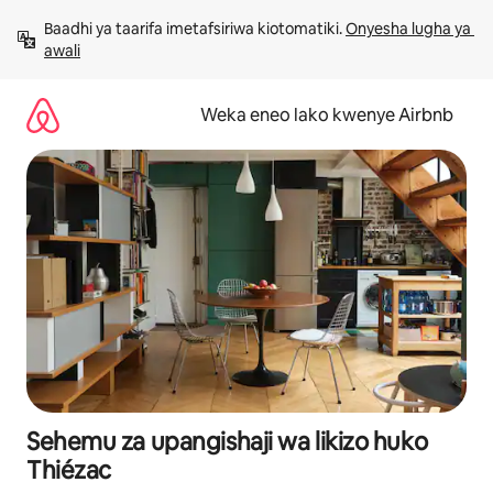
Ruka
Baadhi ya taarifa imetafsiriwa kiotomatiki. 
Onyesha lugha ya 
kwenda
awali
kwenye
maudhui
Weka eneo lako kwenye Airbnb
Sehemu za upangishaji wa likizo huko
Thiézac