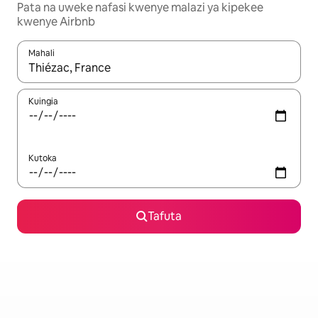
Pata na uweke nafasi kwenye malazi ya kipekee
kwenye Airbnb
Mahali
Wakati matokeo yanapatikana, vinjari kwa kutumia vitufe vya v
Kuingia
Kutoka
Tafuta