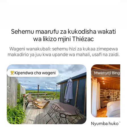
Sehemu maarufu za kukodisha wakati
wa likizo mjini Thiézac
Wageni wanakubali: sehemu hizi za kukaa zimepewa
makadirio ya juu kwa upande wa mahali, usafi na zaidi.
Kipendwa cha wageni
Mwenyeji Bingwa
Kipendwa maarufu cha wageni
Mwenyeji Bingwa
Nyumba huko Thi