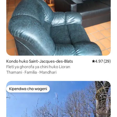
Kondo huko Saint-Jacques-des-Blats
Ukadiriaji wa 
4.97 (29)
Fleti ya ghorofa ya chini huko Lioran
Thamani
·
Familia
·
Mandhari
Kipendwa cha wageni
Kipendwa cha wageni