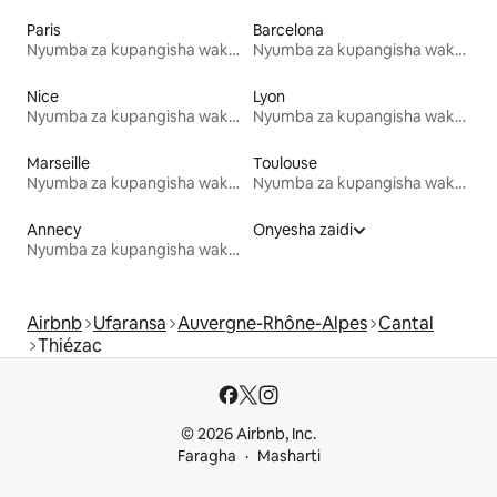
Paris
Barcelona
Nyumba za kupangisha wakati wa likizo
Nyumba za kupangisha wakati wa likizo
Nice
Lyon
Nyumba za kupangisha wakati wa likizo
Nyumba za kupangisha wakati wa likizo
Marseille
Toulouse
Nyumba za kupangisha wakati wa likizo
Nyumba za kupangisha wakati wa likizo
Annecy
Onyesha zaidi
Nyumba za kupangisha wakati wa likizo
Airbnb
Ufaransa
Auvergne-Rhône-Alpes
Cantal
Thiézac
© 2026 Airbnb, Inc.
Faragha
Masharti