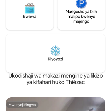
Maegesho ya bila
Bwawa
malipo kwenye
majengo
Kiyoyozi
Ukodishaji wa makazi mengine ya likizo
ya kifahari huko Thiézac
Mwenyeji Bingwa
Mwenyeji Bingwa