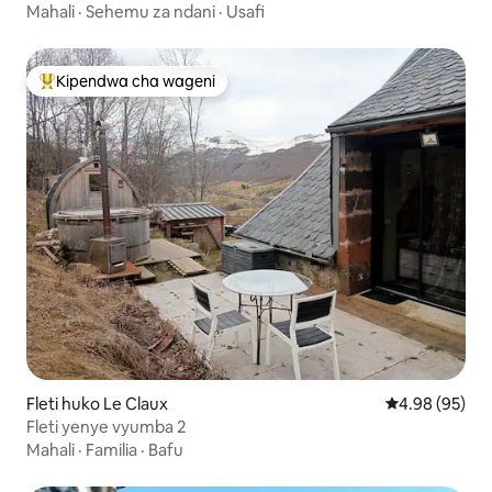
Mahali
·
Sehemu za ndani
·
Usafi
Kipendwa cha wageni
Kipendwa maarufu cha wageni
Fleti huko Le Claux
Ukadiriaji wa 
4.98 (95)
Fleti yenye vyumba 2
Mahali
·
Familia
·
Bafu