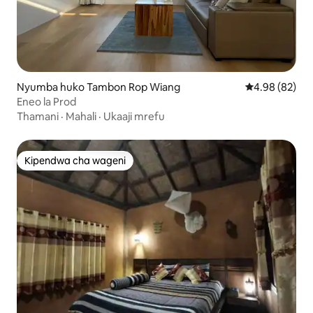
Nyumba huko Tambon Rop Wiang
Ukadiriaji wa 
4.98 (82)
Eneo la Prod
Thamani
·
Mahali
·
Ukaaji mrefu
Kipendwa cha wageni
Kipendwa cha wageni