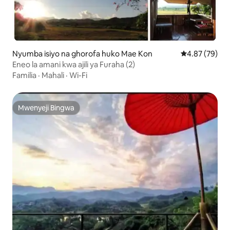
Nyumba isiyo na ghorofa huko Mae Kon
Ukadiriaji wa 
4.87 (79)
Eneo la amani kwa ajili ya Furaha (2)
Familia
·
Mahali
·
Wi-Fi
Mwenyeji Bingwa
Mwenyeji Bingwa