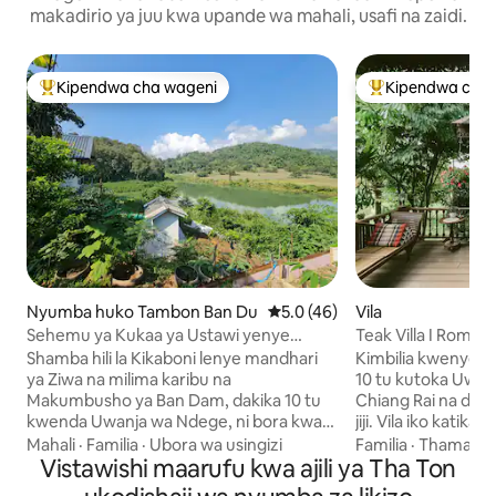
makadirio ya juu kwa upande wa mahali, usafi na zaidi.
Kipendwa cha wageni
Kipendwa cha 
Kipendwa maarufu cha wageni
Kipendwa maaruf
Nyumba huko Tambon Ban Du
Ukadiriaji wa wastani wa 5.0 ka
5.0 (46)
Vila
Sehemu ya Kukaa ya Ustawi yenye
Teak Villa I Romma
Mwonekano wa Ziwa na Mlima huko
Mapumziko ya Asil
Shamba hili la Kikaboni lenye mandhari
Kimbilia kwenye oas
Chaingrai
ya Ziwa na milima karibu na
10 tu kutoka Uwa
Makumbusho ya Ban Dam, dakika 10 tu
Chiang Rai na dakik
kwenda Uwanja wa Ndege, ni bora kwa
jiji. Vila iko katika bustani zenye kijani
safari za faragha na za familia. Nyumba
kibichi kando ya b
Mahali
·
Familia
·
Ubora wa usingizi
Familia
·
Thamani
ya kioo ya mtindo wa Nordic ya
Vistawishi maarufu kwa ajili ya Tha Ton
mandhari ya milima. Fura
kujitegemea katika eneo la asili
mchanganyiko mz