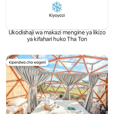
Kiyoyozi
Ukodishaji wa makazi mengine ya likizo
ya kifahari huko Tha Ton
Kipendwa cha wageni
Kipendwa cha wageni