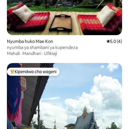
Nyumba huko Mae Kon
Ukadiriaji w
5.0 (4)
nyumba ya shambani ya kupendeza
Mahali
·
Mandhari
·
Ufikiaji
Kipendwa cha wageni
Kipendwa maarufu cha wageni