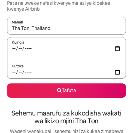
Pata na uweke nafasi kwenye malazi ya kipekee
kwenye Airbnb
Mahali
Wakati matokeo yanapatikana, vinjari kwa kutumia vitufe vya v
Kuingia
Kutoka
Tafuta
Sehemu maarufu za kukodisha wakati
wa likizo mjini Tha Ton
Wageni wanakubali: sehemu hizi za kukaa zimepewa