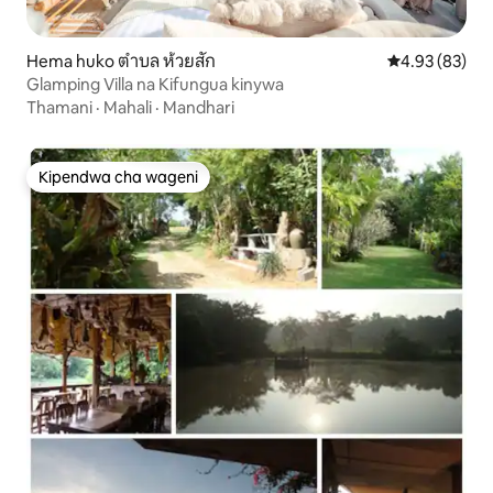
Hema huko ตำบล ห้วยสัก
Ukadiriaji wa 
4.93 (83)
Glamping Villa na Kifungua kinywa
Thamani
·
Mahali
·
Mandhari
Kipendwa cha wageni
Kipendwa cha wageni