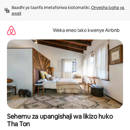
Ruka
Baadhi ya taarifa imetafsiriwa kiotomatiki. 
Onyesha lugha ya 
kwenda
awali
kwenye
maudhui
Weka eneo lako kwenye Airbnb
Sehemu za upangishaji wa likizo huko
Tha Ton