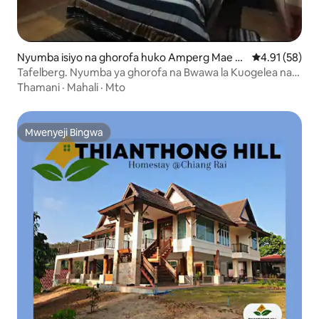
Nyumba isiyo na ghorofa huko Amperg Mae C
Ukadiriaji wa 
4.91 (58)
han
Tafelberg. Nyumba ya ghorofa na Bwawa la Kuogelea na
roshani
Thamani
·
Mahali
·
Mto
Mwenyeji Bingwa
Mwenyeji Bingwa