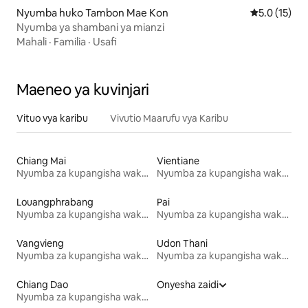
Nyumba huko Tambon Mae Kon
Ukadiriaji wa
5.0 (15)
Nyumba ya shambani ya mianzi
Mahali
·
Familia
·
Usafi
Maeneo ya kuvinjari
Vituo vya karibu
Vivutio Maarufu vya Karibu
Chiang Mai
Vientiane
Nyumba za kupangisha wakati wa likizo
Nyumba za kupangisha wakati wa likizo
Louangphrabang
Pai
Nyumba za kupangisha wakati wa likizo
Nyumba za kupangisha wakati wa likizo
Vangvieng
Udon Thani
Nyumba za kupangisha wakati wa likizo
Nyumba za kupangisha wakati wa likizo
Chiang Dao
Onyesha zaidi
Nyumba za kupangisha wakati wa likizo