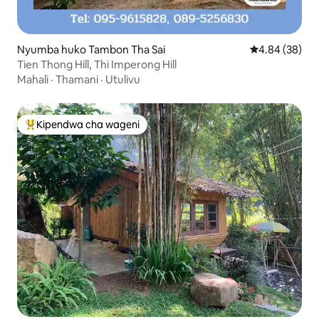
Nyumba huko Tambon Tha Sai
Ukadiriaji wa 
4.84 (38)
Tien Thong Hill, Thi Imperong Hill
Mahali
·
Thamani
·
Utulivu
Kipendwa cha wageni
Kipendwa maarufu cha wageni