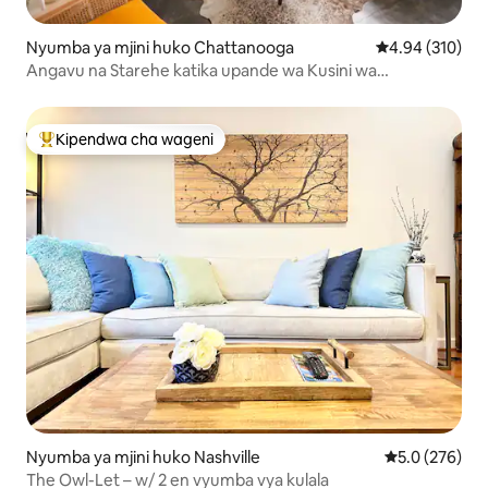
Nyumba ya mjini huko Chattanooga
Ukadiriaji wa w
4.94 (310)
Angavu na Starehe katika upande wa Kusini wa
Chattanooga
Kipendwa cha wageni
Kipendwa maarufu cha wageni
Nyumba ya mjini huko Nashville
Ukadiriaji wa 
5.0 (276)
The Owl-Let – w/ 2 en vyumba vya kulala