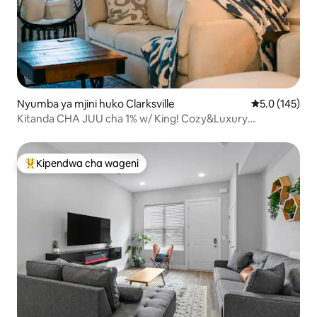
Nyumba ya mjini huko Clarksville
Ukadiriaji wa 
5.0 (145)
Kitanda CHA JUU cha 1% w/ King! Cozy&Luxury
Downtown Townhome
Kipendwa cha wageni
Kipendwa maarufu cha wageni