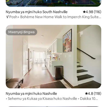
Nyumba ya mjini huko South Nashville
Ukadiriaji wa w
4.98 (116)
🍹Posh+ Bohème New Home Walk to Imperch King Suite
Downtown View Firepit 2Car Garage👩‍👩‍👧‍👦
Mwenyeji Bingwa
Mwenyeji Bingwa
Nyumba ya mjini huko Nashville
Ukadiriaji wa 
4.8 (118)
• Sehemu ya Kukaa ya Kisasa huko Nashville • Dakika 10
kutoka BNA na DT