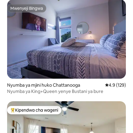
Mwenyeji Bingwa
Mwenyeji Bingwa
Nyumba ya mjini huko Chattanooga
Ukadiriaji wa 
4.9 (129)
Nyumba ya King+Queen yenye Bustani ya bure
Kipendwa cha wageni
Kipendwa maarufu cha wageni