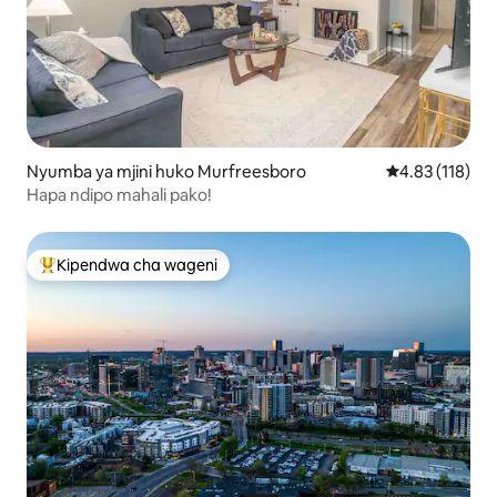
Nyumba ya mjini huko Murfreesboro
Ukadiriaji wa w
4.83 (118)
Hapa ndipo mahali pako!
Kipendwa cha wageni
Kipendwa maarufu cha wageni