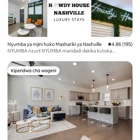
Nyumba ya mjini huko Mashariki ya Nashville
Ukadiriaji wa w
4.86 (195)
NYUMBA nzuri! NYUMBA maridadi dakika kutoka
Broadway!
Kipendwa cha wageni
Kipendwa cha wageni