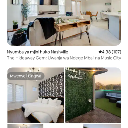
Nyumba ya mjini huko Nashville
Ukadiriaji wa w
4.98 (107)
The Hideaway Gem: Uwanja wa Ndege Mbali na Music City
Mwenyeji Bingwa
Mwenyeji Bingwa