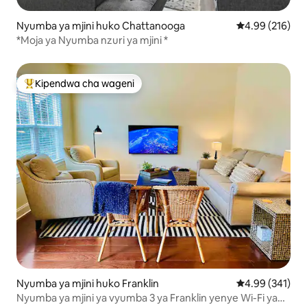
Nyumba ya mjini huko Chattanooga
Ukadiriaji wa w
4.99 (216)
*Moja ya Nyumba nzuri ya mjini *
Kipendwa cha wageni
Kipendwa maarufu cha wageni
Nyumba ya mjini huko Franklin
Ukadiriaji wa w
4.99 (341)
Nyumba ya mjini ya vyumba 3 ya Franklin yenye Wi-Fi ya