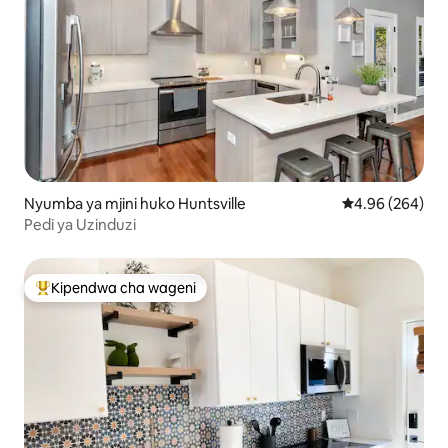
Nyumba ya mjini huko Huntsville
Ukadiriaji wa wa
4.96 (264)
Pedi ya Uzinduzi
Kipendwa cha wageni
Kipendwa maarufu cha wageni