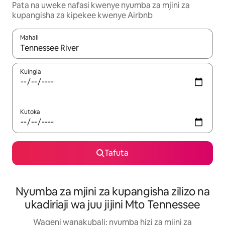
Pata na uweke nafasi kwenye nyumba za mjini za
kupangisha za kipekee kwenye Airbnb
Mahali
Wakati matokeo yanapatikana, vinjari kwa kutumia vitufe vya v
Kuingia
Kutoka
Tafuta
Nyumba za mjini za kupangisha zilizo na
ukadiriaji wa juu jijini Mto Tennessee
Wageni wanakubali: nyumba hizi za mjini za