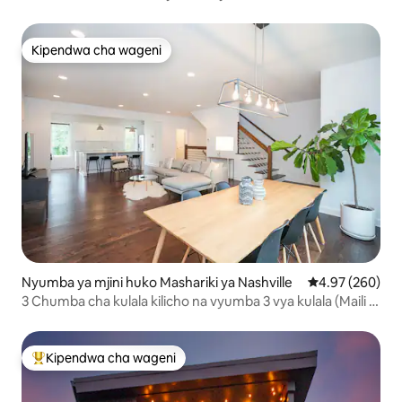
Kipendwa cha wageni
Kipendwa cha wageni
Nyumba ya mjini huko Mashariki ya Nashville
Ukadiriaji wa w
4.97 (260)
3 Chumba cha kulala kilicho na vyumba 3 vya kulala (Maili 2
hadi Katikati ya Jiji)
Kipendwa cha wageni
Kipendwa maarufu cha wageni