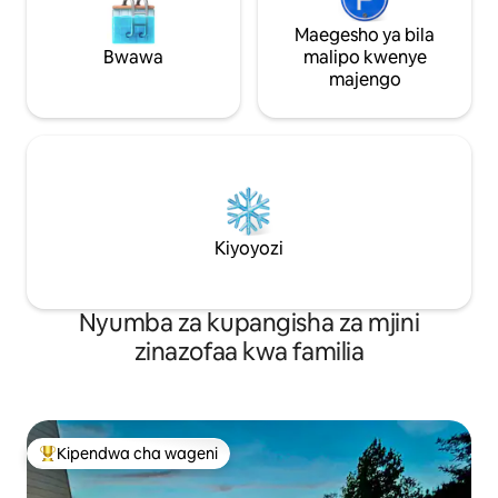
Maegesho ya bila
Bwawa
malipo kwenye
majengo
Kiyoyozi
Nyumba za kupangisha za mjini
zinazofaa kwa familia
Kipendwa cha wageni
Kipendwa maarufu cha wageni