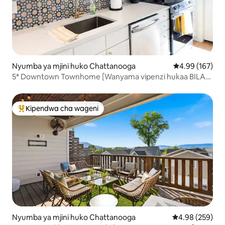
Nyumba ya mjini huko Chattanooga
Ukadiriaji wa w
4.99 (167)
5* Downtown Townhome [Wanyama vipenzi hukaa BILA
MALIPO!] + Vistawishi
Kipendwa cha wageni
Kipendwa maarufu cha wageni
Nyumba ya mjini huko Chattanooga
Ukadiriaji wa w
4.98 (259)