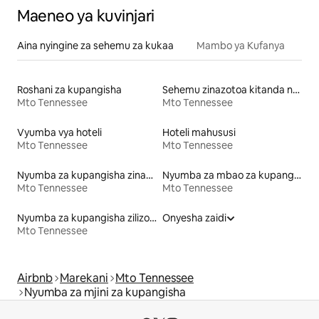
Maeneo ya kuvinjari
Aina nyingine za sehemu za kukaa
Mambo ya Kufanya
Roshani za kupangisha
Sehemu zinazotoa kitanda na kifungua kinywa
Mto Tennessee
Mto Tennessee
Vyumba vya hoteli
Hoteli mahususi
Mto Tennessee
Mto Tennessee
Nyumba za kupangisha zinazofaa familia
Nyumba za mbao za kupangisha
Mto Tennessee
Mto Tennessee
Nyumba za kupangisha zilizo na ufikiaji wa ziwa
Onyesha zaidi
Mto Tennessee
Airbnb
Marekani
Mto Tennessee
Nyumba za mjini za kupangisha