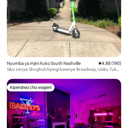
Nyumba ya mjini huko South Nashville
Ukadiriaji wa w
4.88 (190)
Siku zenye Shughuli Nyingi kwenye Broadway, Usiku Tulivu
kwenye Paa
Kipendwa cha wageni
Kipendwa cha wageni