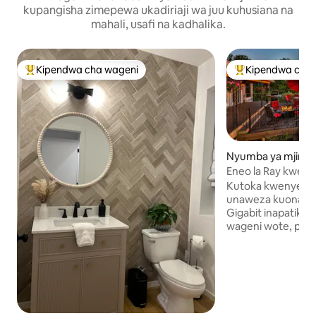
kupangisha zimepewa ukadiriaji wa juu kuhusiana na
mahali, usafi na kadhalika.
Kipendwa cha wageni
Kipendwa cha 
Kipendwa maarufu cha wageni
Kipendwa maaruf
Nyumba ya mjini 
out Mountain
Eneo la Ray kwen
Kutoka kwenye si
unaweza kuona maj
Gigabit inapatikan
wageni wote, pamo
Fiber Optic 4K HD
la nje, jiko la ku
kamili, vitanda 3, j
vipya kabisa, saut
kwa ajili ya kutaz
mashine ya kuosh