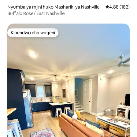
Nyumba ya mjini huko Mashariki ya Nashville
Ukadiriaji wa w
4.88 (182)
Buffalo Rose/ East Nashville
Kipendwa cha wageni
Kipendwa cha wageni