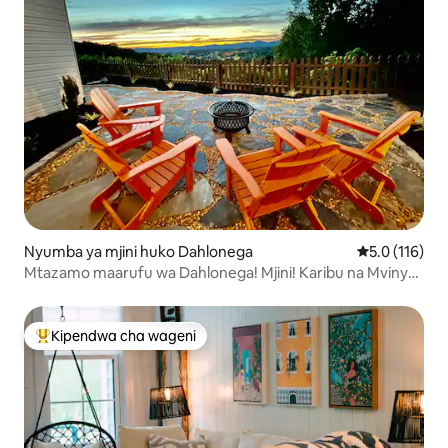
Nyumba ya mjini huko Dahlonega
Ukadiriaji wa 
5.0 (116)
Mtazamo maarufu wa Dahlonega! Mjini! Karibu na Mvinyo,
Matembezi marefu
Kipendwa cha wageni
Kipendwa maarufu cha wageni