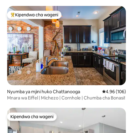
kasi
Kipendwa cha wageni
Kipendwa maarufu cha wageni
Nyumba ya mjini huko Chattanooga
Ukadiriaji wa w
4.96 (106)
Mnara wa Eiffel | Michezo | Cornhole | Chumba cha Bonasi!
Kipendwa cha wageni
Kipendwa cha wageni