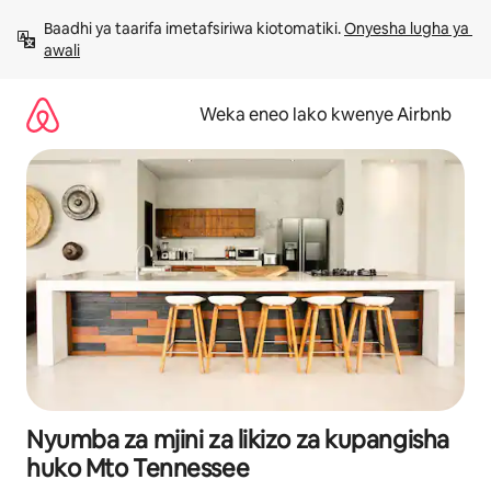
Ruka
Baadhi ya taarifa imetafsiriwa kiotomatiki. 
Onyesha lugha ya 
kwenda
awali
kwenye
maudhui
Weka eneo lako kwenye Airbnb
Nyumba za mjini za likizo za kupangisha
huko Mto Tennessee