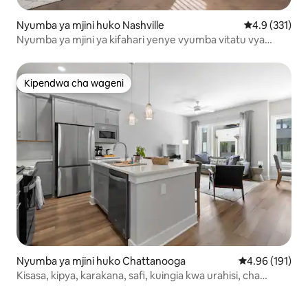
Nyumba ya mjini huko Nashville
Ukadiriaji wa 
4.9 (331)
Nyumba ya mjini ya kifahari yenye vyumba vitatu vya
kulala karibu na uwanja
Kipendwa cha wageni
Kipendwa cha wageni
Nyumba ya mjini huko Chattanooga
Ukadiriaji wa w
4.96 (191)
Kisasa, kipya, karakana, safi, kuingia kwa urahisi, cha
kufurahisha!