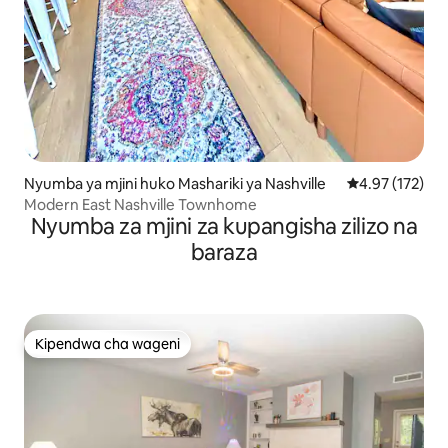
Nyumba ya mjini huko Mashariki ya Nashville
Ukadiriaji wa w
4.97 (172)
Modern East Nashville Townhome
Nyumba za mjini za kupangisha zilizo na
baraza
Kipendwa cha wageni
Kipendwa cha wageni