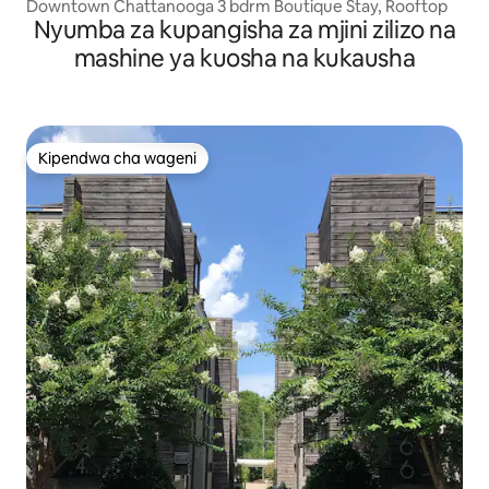
Downtown Chattanooga 3 bdrm Boutique Stay, Rooftop
Nyumba za kupangisha za mjini zilizo na
mashine ya kuosha na kukausha
Kipendwa cha wageni
Kipendwa cha wageni