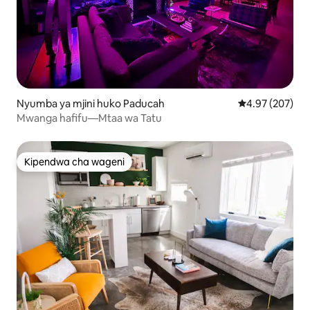
Nyumba ya mjini huko Paducah
Ukadiriaji wa w
4.97 (207)
Mwanga hafifu—Mtaa wa Tatu
Kipendwa cha wageni
Kipendwa cha wageni