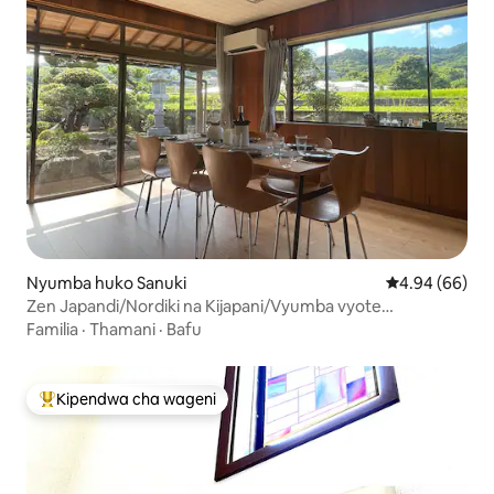
Nyumba huko Sanuki
Ukadiriaji wa 
4.94 (66)
Zen Japandi/Nordiki na Kijapani/Vyumba vyote
vimekarabatiwa/Bustani ya Kijapani/Watu 8/Maegesho ya
Familia
·
Thamani
·
Bafu
magari mawili/Kinywaji cha ukaribisho/Kipunguzo cha
ukaaji wa muda mrefu
Kipendwa cha wageni
Kipendwa maarufu cha wageni