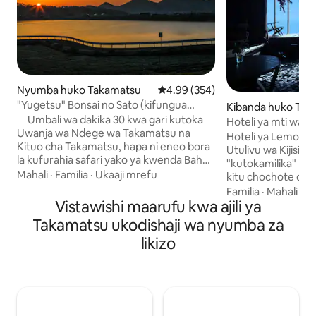
Nyumba huko Takamatsu
Ukadiriaji wa wastani wa 4.99 kat
4.99 (354)
"Yugetsu" Bonsai no Sato (kifungua
Kibanda huko Tak
kinywa kimejumuishwa) ~ Kituo cha
Umbali wa dakika 30 kwa gari kutoka
Hoteli ya mti wa l
ufikiaji huko Setouchi katikati ya Kagawa
Uwanja wa Ndege wa Takamatsu na
Hoteli ya Lemon 
~
Kituo cha Takamatsu, hapa ni eneo bora
Utulivu wa Kijisiw
la kufurahia safari yako ya kwenda Bahari
"kutokamilika" ku
ya Ndani ya Seto kwa gari la kukodi au
Mahali
·
Familia
·
Ukaaji mrefu
kitu chochote cha 
treni.Ikihitajika, tutatoa huduma ya
hivyo, ningependa 
Familia
·
Mahali
·
M
kuchukuliwa na kushushwa bila malipo
Vistawishi maarufu kwa ajili ya
vinavyochochea hi
kutoka Stesheni ya Takamatsu au
Nyumba ya zamani 
Takamatsu ukodishaji wa nyumba za
Uwanja wa Ndege wa Takamatsu.Pia
miaka 120, inayoth
likizo
kuna maegesho ya bila malipo kwa
"kutokamilika". U
magari 10, kwa hivyo ni mazuri kwa
kama kwenye mafu
familia zilizo na watoto na marafiki kwa
kwenye chumba ch
usiku mfululizo. Hii ni nyumba halisi ya
kinaonekana kama 
Kijapani yenye umri wa miaka 50
bahari, unaweza k
iliyokarabatiwa, yenye bustani ya
wa Bahari ya Seto 