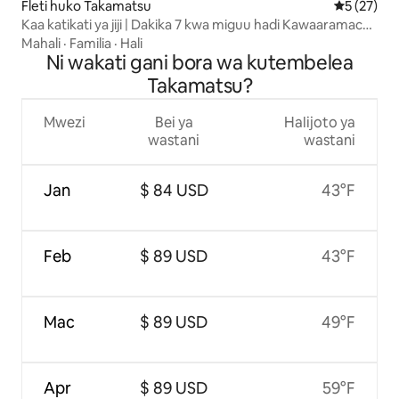
Fleti huko Takamatsu
Ukadiriaji 
5 (27)
Kaa katikati ya jiji | Dakika 7 kwa miguu hadi Kawaaramachi
Station | Watu wasiozidi 8 | Familia na makundi | Eneo la
Mahali
·
Familia
·
Hali
kujificha la kifahari | Utalii, vyakula vitamu na matembezi
Ni wakati gani bora wa kutembelea
ya jiji
Takamatsu?
Mwezi
Bei ya
Halijoto ya
wastani
wastani
Jan
$ 84 USD
43°F
Feb
$ 89 USD
43°F
Mac
$ 89 USD
49°F
Apr
$ 89 USD
59°F