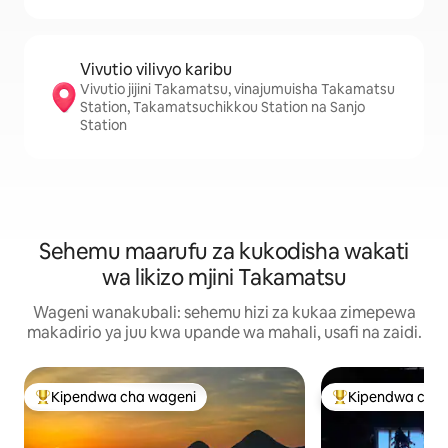
Vivutio vilivyo karibu
Vivutio jijini Takamatsu, vinajumuisha Takamatsu
Station, Takamatsuchikkou Station na Sanjo
Station
Sehemu maarufu za kukodisha wakati
wa likizo mjini Takamatsu
Wageni wanakubali: sehemu hizi za kukaa zimepewa
makadirio ya juu kwa upande wa mahali, usafi na zaidi.
Kipendwa cha wageni
Kipendwa cha 
Kipendwa maarufu cha wageni
Kipendwa maaruf