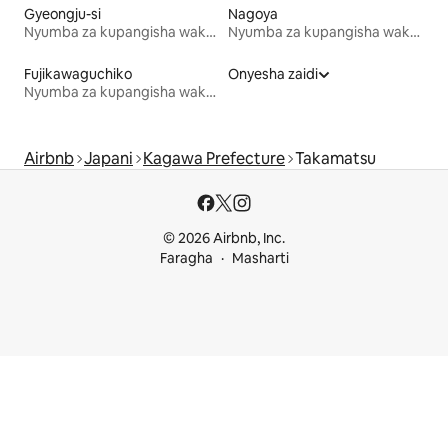
Gyeongju-si
Nagoya
Nyumba za kupangisha wakati wa likizo
Nyumba za kupangisha wakati wa likizo
Fujikawaguchiko
Onyesha zaidi
Nyumba za kupangisha wakati wa likizo
Airbnb
Japani
Kagawa Prefecture
Takamatsu
© 2026 Airbnb, Inc.
Faragha
Masharti