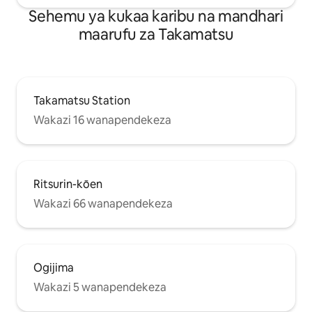
wenyeji wa kisiwa 
dakika 30. Mwingiliano na wageni Uko
Sehemu ya kukaa karibu na mandhari
ukaaji wako. (Fom
huru kutumia chumba cha piano kubwa
baada ya kuweka n
maarufu za Takamatsu
kilicho katika nyumba ya mwenyeji.
BBQ inahitaji kuwekewa nafasi angalau
siku 3 kabla mambo mengine ya
kuzingatia Kiingereza kina maneno
machache, hasa kwa kutumia Pokétokes
Takamatsu Station
Wakazi 16 wanapendekeza
Ritsurin-kōen
Wakazi 66 wanapendekeza
Ogijima
Wakazi 5 wanapendekeza