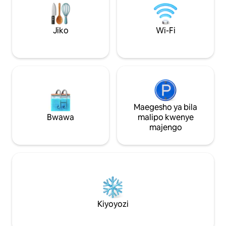
Kijapani, inayotoa nyumba binafsi ya
ambalo lilizaliwa 
kupangisha yenye vyumba 4 vya kulala
mazungumzo na m
na mabafu 3. Iko kwenye kilima huko
Bwana Ryo Abe, ni h
Jiko
Wi-Fi
Goshikidai, iko katika eneo bora ambapo
kumbukumbu za ar
unaweza kufurahia kikamilifu mandhari
ni hadithi amba
ya asili ya msimu, kama vile kutembea
unakuwa sehemu ya 
asubuhi na mapema huku ukiangalia
Ufikiaji wa Bahari 
mawio kutoka kwenye milima ya Sanuki
Ogijima Kama mwe
Sanzan.Unaweza pia kufurahia ukaaji wa
yako kutoka Naoshi
kustarehesha huko Kagawa,
rahisi. ● Usafiri
kutembelea vijiji vya bonsai, Hekalu la
Bandari ya Takam
Maegesho ya bila
Kokubunji (kituo cha 80 kwenye Njia ya
(feri) ● Teksi ya bo
Bwawa
malipo kwenye
Hija ya Shikoku) na kutembea kwenye
kutoka Naoshima h
majengo
njia ya hija. Kwa mbegu ya maua,
inahitajika mapema) ◆ Chak
unaweza pia kufurahia milo na kuchoma
kinachoonyesha ba
nyama kwenye bustani ya ndani ya
Chakula cha pescat
nyumba. Hapa ni eneo bora kwa safari
kutokana na baraka
za mchana katika eneo la Setouchi,
mzunguko inayohu
linalofanya iwe rahisi kufika Kotohira
husika na mimea y
ndani ya dakika 40 kwa gari la kukodi,
cha jioni na kifun
maeneo makuu ya utalii ya Kagawa kama
mtu mmoja * Inafa
Kiyoyozi
vile Ufukwe wa Chichibaga ndani ya saa 1
pekee). ◆ Usaidizi wa safari ya kisiwani:
na maeneo kama vile Tokushima-Soya,
Tutasaidia safari
Okayama na Kurashiki ndani ya saa 1 na