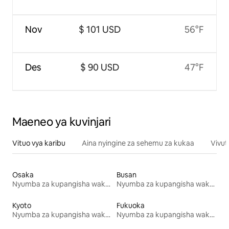
Nov
$ 101 USD
56°F
Des
$ 90 USD
47°F
Maeneo ya kuvinjari
Vituo vya karibu
Aina nyingine za sehemu za kukaa
Vivut
Osaka
Busan
Nyumba za kupangisha wakati wa likizo
Nyumba za kupangisha wakati wa likizo
Kyoto
Fukuoka
Nyumba za kupangisha wakati wa likizo
Nyumba za kupangisha wakati wa likizo