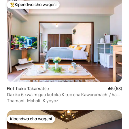
Kipendwa cha wageni
Kipendwa maarufu cha wageni
Fleti huko Takamatsu
Ukadiriaji 
5 (63)
Dakika 6 kwa miguu kutoka Kituo cha Kawaramachi / hadi
watu 4 / Chumba kimoja kinakodishwa / Dakika 2 kwa
Thamani
·
Mahali
·
Kiyoyozi
miguu hadi mtaa wa maduka / Ufikiaji mzuri wa sanaa na
kuzunguka kisiwa / Safi / Maridadi
Kipendwa cha wageni
Kipendwa cha wageni