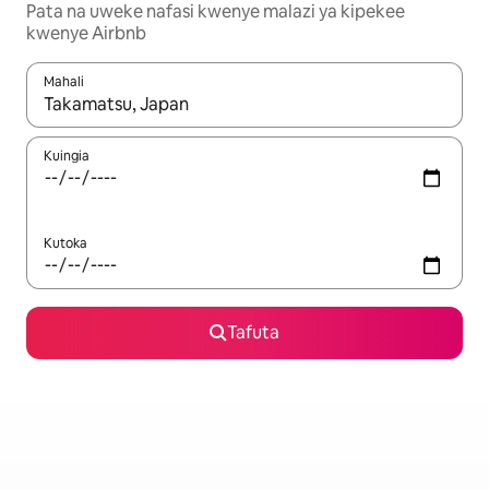
Pata na uweke nafasi kwenye malazi ya kipekee
kwenye Airbnb
Mahali
Wakati matokeo yanapatikana, vinjari kwa kutumia vitufe vya v
Kuingia
Kutoka
Tafuta