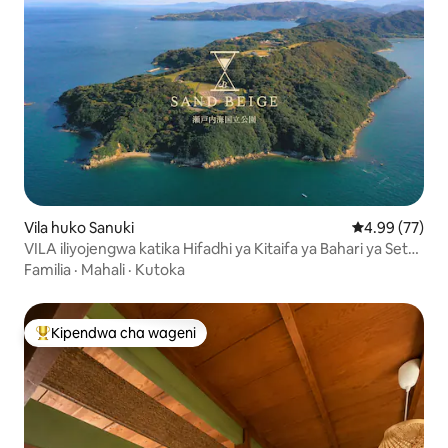
Vila huko Sanuki
Ukadiriaji wa 
4.99 (77)
VILA iliyojengwa katika Hifadhi ya Kitaifa ya Bahari ya Seto
Inland. Ina sauna ya umbo la mashua. ART.
Familia
·
Mahali
·
Kutoka
Kipendwa cha wageni
Kipendwa maarufu cha wageni