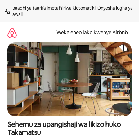
Ruka
Baadhi ya taarifa imetafsiriwa kiotomatiki. 
Onyesha lugha ya 
kwenda
awali
kwenye
maudhui
Weka eneo lako kwenye Airbnb
Sehemu za upangishaji wa likizo huko
Takamatsu