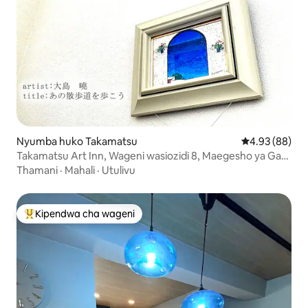
Nyumba huko Takamatsu
Ukadiriaji wa 
4.93 (88)
Takamatsu Art Inn, Wageni wasiozidi 8, Maegesho ya Gari
2 Bila Malipo,
Thamani
·
Mahali
·
Utulivu
Kipendwa cha wageni
Kipendwa maarufu cha wageni