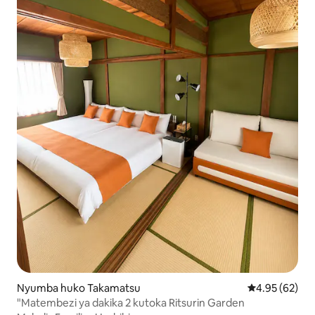
Nyumba huko Takamatsu
Ukadiriaji wa 
4.95 (62)
"Matembezi ya dakika 2 kutoka Ritsurin Garden