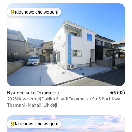
Kipendwa cha wageni
Kipendwa maarufu cha wageni
Nyumba huko Takamatsu
Ukadiriaji 
5 (93)
2025NewHome!|Dakika 6 hadi Takamatsu Stn&Port|Kwa
familia
Thamani
·
Mahali
·
Ufikiaji
Kipendwa cha wageni
Kipendwa maarufu cha wageni