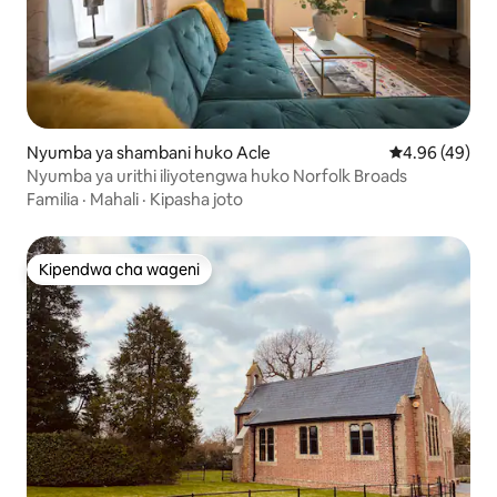
Nyumba ya shambani huko Acle
Ukadiriaji wa 
4.96 (49)
Nyumba ya urithi iliyotengwa huko Norfolk Broads
Familia
·
Mahali
·
Kipasha joto
Kipendwa cha wageni
Kipendwa cha wageni