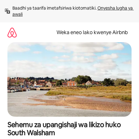
Ruka
Baadhi ya taarifa imetafsiriwa kiotomatiki. 
Onyesha lugha ya 
kwenda
awali
kwenye
maudhui
Weka eneo lako kwenye Airbnb
Sehemu za upangishaji wa likizo huko
South Walsham