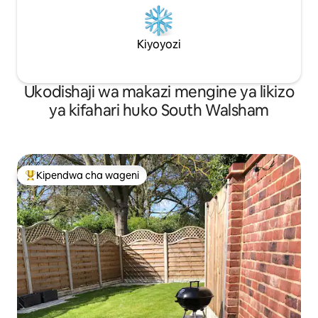
Kiyoyozi
Ukodishaji wa makazi mengine ya likizo
ya kifahari huko South Walsham
Kipendwa cha wageni
Kipendwa maarufu cha wageni