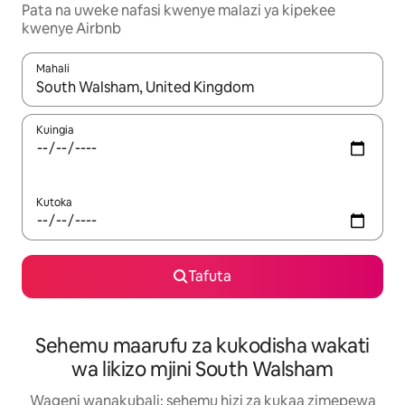
Pata na uweke nafasi kwenye malazi ya kipekee
kwenye Airbnb
Mahali
Wakati matokeo yanapatikana, vinjari kwa kutumia vitufe vya v
Kuingia
Kutoka
Tafuta
Sehemu maarufu za kukodisha wakati
wa likizo mjini South Walsham
Wageni wanakubali: sehemu hizi za kukaa zimepewa