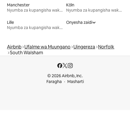
Manchester
Köln
Nyumba za kupangisha wakati wa likizo
Nyumba za kupangisha wakati wa likizo
Lille
Onyesha zaidi
Nyumba za kupangisha wakati wa likizo
Airbnb
Ufalme wa Muungano
Uingereza
Norfolk
South Walsham
© 2026 Airbnb, Inc.
Faragha
Masharti