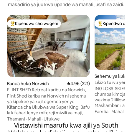
makadirio ya juu kwa upande wa mahali, usafi na zaidi.
Kipendwa cha wageni
Kipendwa cha 
Kipendwa maarufu cha wageni
Kipendwa maaruf
Sehemu ya kukaa 
olk
Likizo tulivu ye
Banda huko Norwich
Ukadiriaji wa wastani wa 4.96 kat
4.96 (221)
wa vijijini
INGLOSS-SKIES ni b
FLINT SHED Retreat karibu na Norwich,
chumba kimoja cha
Norfolk Broads
Flint Shed karibu na Norwich ni sehemu
wazima 2 lililowek
ya kipekee ya kujitegemea yenye
Mashambani la Nor
Kitanda cha Ukubwa wa Super King, Bafu
mwonekano wa mbal
Familia
·
Mahali
·
R
la kifahari lenye mifereji miwili ya maji,
vijijini. Malazi yet
Bafu la Mvua, sinki lake na lake na ua ulio
Thamani
·
Mahali
·
Ufukwe
sehemu ya kuishi 
kwenye viwanja vya nyumba maridadi ya
Vistawishi maarufu kwa ajili ya South
ya Kifaransa inay
Kigeorgia. Jiko la Kula Chakula cha Jioni