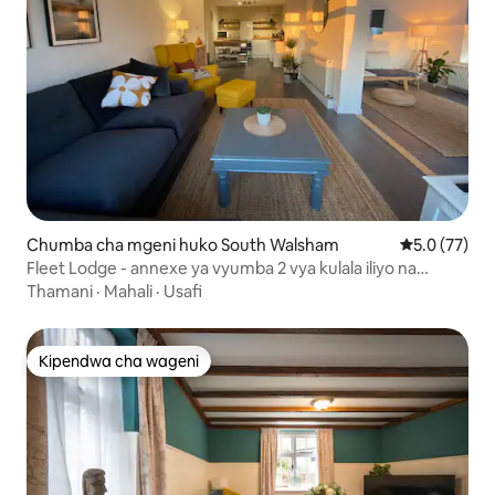
Chumba cha mgeni huko South Walsham
Ukadiriaji wa
5.0 (77)
Fleet Lodge - annexe ya vyumba 2 vya kulala iliyo na
mwonekano wa Broads
Thamani
·
Mahali
·
Usafi
Kipendwa cha wageni
Kipendwa cha wageni