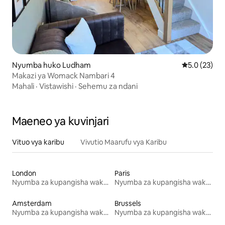
Nyumba huko Ludham
Ukadiriaji wa
5.0 (23)
Makazi ya Womack Nambari 4
Mahali
·
Vistawishi
·
Sehemu za ndani
Maeneo ya kuvinjari
Vituo vya karibu
Vivutio Maarufu vya Karibu
London
Paris
Nyumba za kupangisha wakati wa likizo
Nyumba za kupangisha wakati wa likizo
Amsterdam
Brussels
Nyumba za kupangisha wakati wa likizo
Nyumba za kupangisha wakati wa likizo