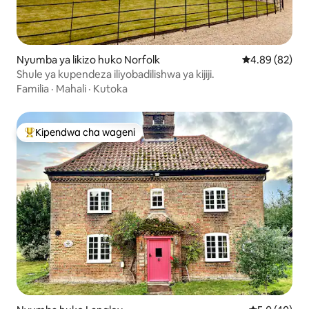
Nyumba ya likizo huko Norfolk
Ukadiriaji wa 
4.89 (82)
Shule ya kupendeza iliyobadilishwa ya kijiji.
Familia
·
Mahali
·
Kutoka
Kipendwa cha wageni
Kipendwa maarufu cha wageni