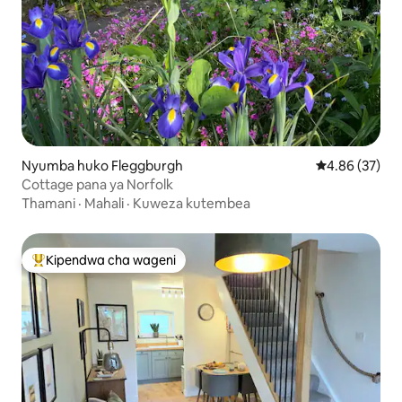
Nyumba huko Fleggburgh
Ukadiriaji wa 
4.86 (37)
Cottage pana ya Norfolk
Thamani
·
Mahali
·
Kuweza kutembea
Kipendwa cha wageni
Kipendwa maarufu cha wageni