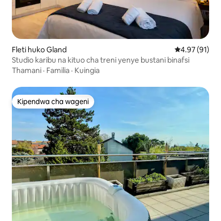
Fleti huko Gland
Ukadiriaji wa 
4.97 (91)
Studio karibu na kituo cha treni yenye bustani binafsi
Thamani
·
Familia
·
Kuingia
Kipendwa cha wageni
Kipendwa cha wageni