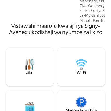
Mont Blanc, Beseni
Mandhari ya kuvut
Sauna
Ziwa Geneva yan
katika Fleti ya Cha
Le-Muids, iliyopa
maeneo ya kuishi
Mahali
·
Familia
·
Ki
Vistawishi maarufu kwa ajili ya Signy-
baraza. Beseni la 
huongeza ubora w
Avenex ukodishaji wa nyumba za likizo
pamoja na biliadi n
jioni. Nje, baraza
sehemu ya kuishi k
Ndani, WiFi ya kasi 
sehemu mahususi y
pamoja na jiko lililo
ya skii na kufulia. 
la umeme pia vin
Jiko
Wi-Fi
Maegesho ya bila