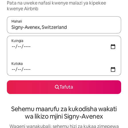
Pata na uweke nafasi kwenye malazi ya kipekee
kwenye Airbnb
Mahali
Wakati matokeo yanapatikana, vinjari kwa kutumia vitufe vya v
Kuingia
Kutoka
Tafuta
Sehemu maarufu za kukodisha wakati
wa likizo mjini Signy-Avenex
Wageni wanakubali: sehemu hizi za kukaa zimepewa