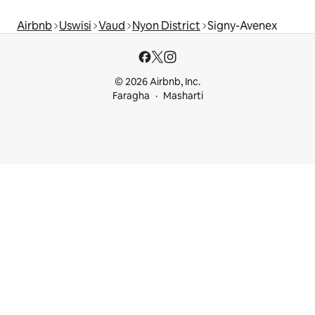
Airbnb
Uswisi
Vaud
Nyon District
Signy-Avenex
© 2026 Airbnb, Inc.
Faragha
Masharti