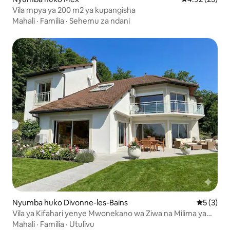
Vila mpya ya 200 m2 ya kupangisha
Mahali
·
Familia
·
Sehemu za ndani
Nyumba huko Divonne-les-Bains
Ukadiriaji
5 (3)
Vila ya Kifahari yenye Mwonekano wa Ziwa na Milima ya
Alps, dakika 20 kutoka Geneva
Mahali
·
Familia
·
Utulivu