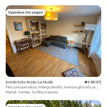
Kipendwa cha wageni
Kipendwa cha wageni
Kondo huko Arzier-Le Muids
Ukadiriaji wa 
4.98 (41)
Fleti ya kupendeza, mlango binafsi, kwenye ghorofa ya
chini.
Mahali
·
Familia
·
Kufikia maeneo