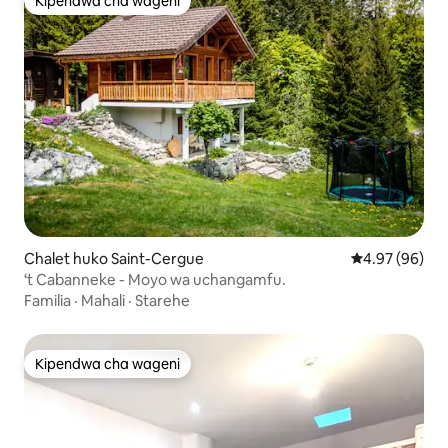
Kipendwa cha wageni
Kipendwa cha wageni
Chalet huko Saint-Cergue
Ukadiriaji wa 
4.97 (96)
‘t Cabanneke - Moyo wa uchangamfu.
Familia
·
Mahali
·
Starehe
Kipendwa cha wageni
Kipendwa cha wageni