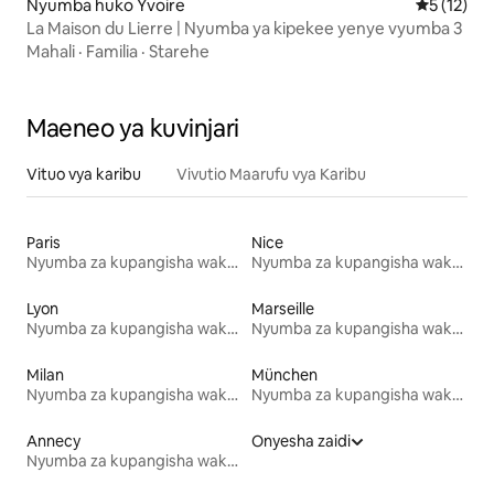
Nyumba huko Yvoire
Ukadiriaji 
5 (12)
La Maison du Lierre | Nyumba ya kipekee yenye vyumba 3
Mahali
·
Familia
·
Starehe
Maeneo ya kuvinjari
Vituo vya karibu
Vivutio Maarufu vya Karibu
Paris
Nice
Nyumba za kupangisha wakati wa likizo
Nyumba za kupangisha wakati wa likizo
Lyon
Marseille
Nyumba za kupangisha wakati wa likizo
Nyumba za kupangisha wakati wa likizo
Milan
München
Nyumba za kupangisha wakati wa likizo
Nyumba za kupangisha wakati wa likizo
Annecy
Onyesha zaidi
Nyumba za kupangisha wakati wa likizo