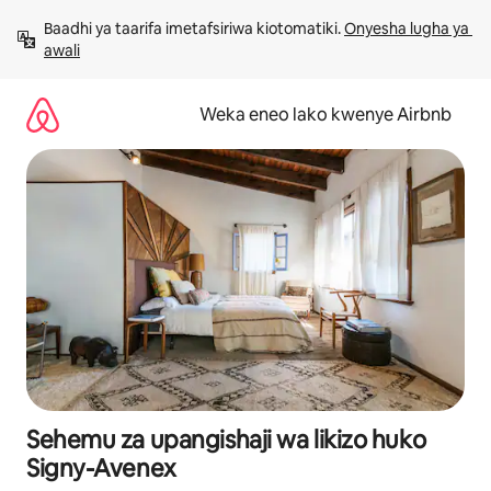
Ruka
Baadhi ya taarifa imetafsiriwa kiotomatiki. 
Onyesha lugha ya 
kwenda
awali
kwenye
maudhui
Weka eneo lako kwenye Airbnb
Sehemu za upangishaji wa likizo huko
Signy-Avenex