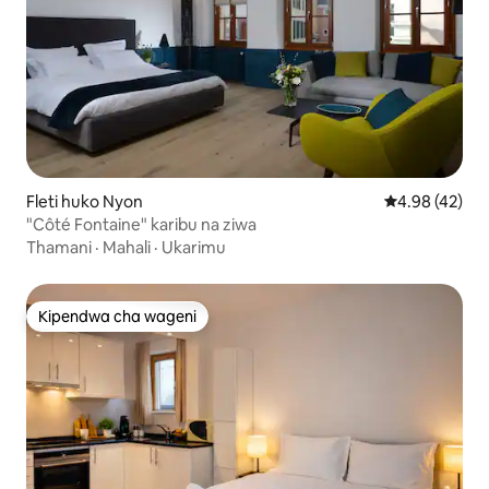
Fleti huko Nyon
Ukadiriaji wa 
4.98 (42)
"Côté Fontaine" karibu na ziwa
Thamani
·
Mahali
·
Ukarimu
Kipendwa cha wageni
Kipendwa cha wageni