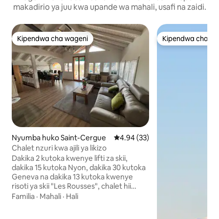
makadirio ya juu kwa upande wa mahali, usafi na zaidi.
Kipendwa cha wageni
Kipendwa cha wa
Kipendwa cha wageni
Kipendwa cha wa
Nyumba huko Saint-Cergue
Ukadiriaji wa wastani wa 4.94 ka
4.94 (33)
Chalet nzuri kwa ajili ya likizo
Dakika 2 kutoka kwenye lifti za skii,
dakika 15 kutoka Nyon, dakika 30 kutoka
Geneva na dakika 13 kutoka kwenye
risoti ya skii "Les Rousses", chalet hii
angavu na yenye nafasi kubwa huko St-
Familia
·
Mahali
·
Hali
Cergue hutoa starehe na urahisi mwaka
mzima. Inafaa kwa ajili ya kuteleza