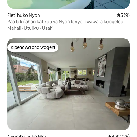
Fleti huko Nyon
Ukadiriaji
5 (9)
Paa la kifahari katikati ya Nyon lenye bwawa la kuogelea
Mahali
·
Utulivu
·
Usafi
Kipendwa cha wageni
Kipendwa cha wageni
Nyumba huko Mex
Ukadiriaji wa 
4.92 (25)