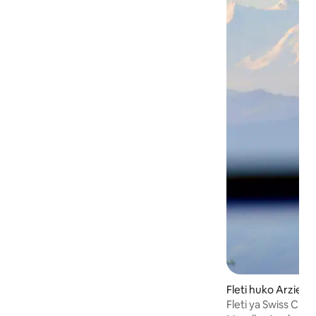
kwenye theluji wakati wa majira ya baridi
au kuchoma nyama wakati wa majira ya
joto, iko katikati ya kijiji cha kupendeza
kilicho na maduka ya kuoka mikate,
mikahawa na shughuli anuwai: kuteleza
kwenye barafu, kutembea kwa miguu,
kuendesha paragliding, kuendesha
baiskeli mlimani, tenisi na zaidi. Nzuri kwa
ukaaji katika moyo wa mazingira ya asili,
majira ya joto na majira ya baridi!
Fleti huko Arzier-
Fleti ya Swiss Ch