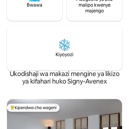
Bwawa
malipo kwenye
majengo
Kiyoyozi
Ukodishaji wa makazi mengine ya likizo
ya kifahari huko Signy-Avenex
Kipendwa cha wageni
Kipendwa maarufu cha wageni