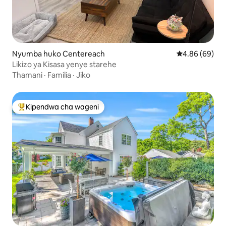
Nyumba huko Centereach
Ukadiriaji wa 
4.86 (69)
Likizo ya Kisasa yenye starehe
Thamani
·
Familia
·
Jiko
Kipendwa cha wageni
Kipendwa maarufu cha wageni