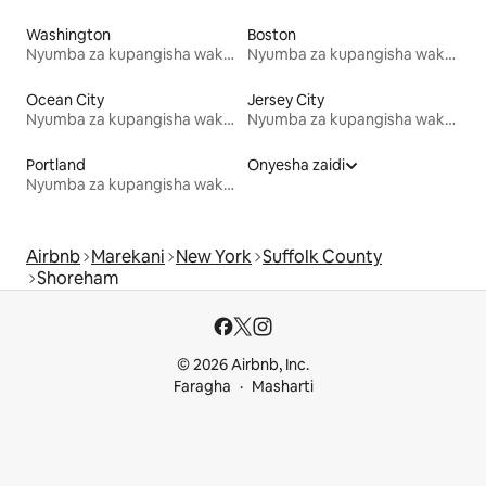
Washington
Boston
Nyumba za kupangisha wakati wa likizo
Nyumba za kupangisha wakati wa likizo
Ocean City
Jersey City
Nyumba za kupangisha wakati wa likizo
Nyumba za kupangisha wakati wa likizo
Portland
Onyesha zaidi
Nyumba za kupangisha wakati wa likizo
Airbnb
Marekani
New York
Suffolk County
Shoreham
© 2026 Airbnb, Inc.
Faragha
Masharti