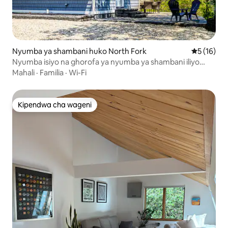
Nyumba ya shambani huko North Fork
Ukadiriaji 
5 (16)
Nyumba isiyo na ghorofa ya nyumba ya shambani iliyo
ufukweni
Mahali
·
Familia
·
Wi-Fi
Kipendwa cha wageni
Kipendwa cha wageni