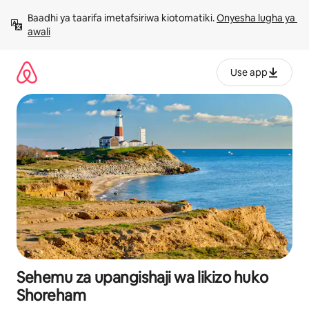
Ruka
Baadhi ya taarifa imetafsiriwa kiotomatiki. 
Onyesha lugha ya 
kwenda
awali
kwenye
maudhui
Use app
Sehemu za upangishaji wa likizo huko
Shoreham