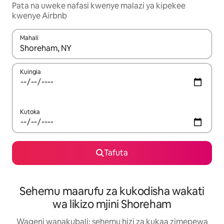
Pata na uweke nafasi kwenye malazi ya kipekee
kwenye Airbnb
Mahali
Wakati matokeo yanapatikana, vinjari kwa kutumia vitufe vya v
Kuingia
Kutoka
Tafuta
Sehemu maarufu za kukodisha wakati
wa likizo mjini Shoreham
Wageni wanakubali: sehemu hizi za kukaa zimepewa