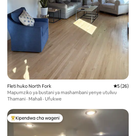
Fleti huko North Fork
Ukadiriaji 
5 (26)
Mapumziko ya bustani ya mashambani yenye utulivu
Thamani
·
Mahali
·
Ufukwe
Kipendwa cha wageni
Kipendwa maarufu cha wageni