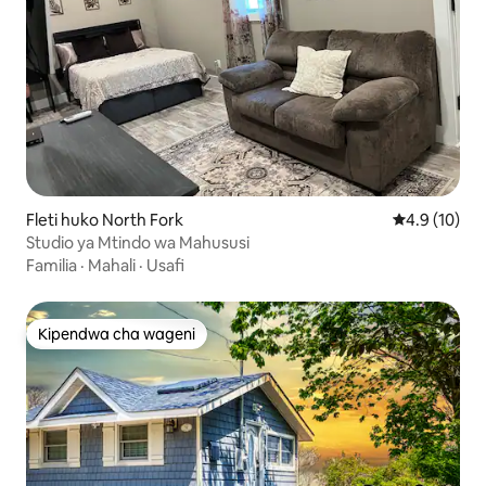
Fleti huko North Fork
Ukadiriaji wa
4.9 (10)
Studio ya Mtindo wa Mahususi
Familia
·
Mahali
·
Usafi
Kipendwa cha wageni
Kipendwa cha wageni