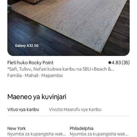
Fleti huko Rocky Point
Ukadiriaji wa 
4.83 (35)
*Safi, Tulivu, Nafasi kubwa karibu na SBU+Beach &
Wineries°
Familia
·
Mahali
·
Mapambo
Maeneo ya kuvinjari
Vituo vya karibu
Vivutio Maarufu vya Karibu
New York
Philadelphia
Nyumba za kupangisha wakati wa likizo
Nyumba za kupangisha wakati wa likizo