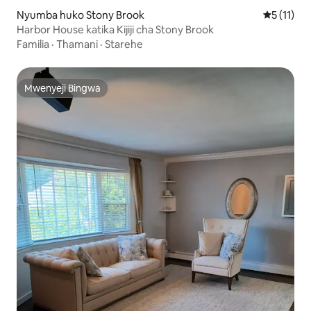
Nyumba huko Stony Brook
Ukadiriaji
5 (11)
Harbor House katika Kijiji cha Stony Brook
Familia
·
Thamani
·
Starehe
Mwenyeji Bingwa
Mwenyeji Bingwa