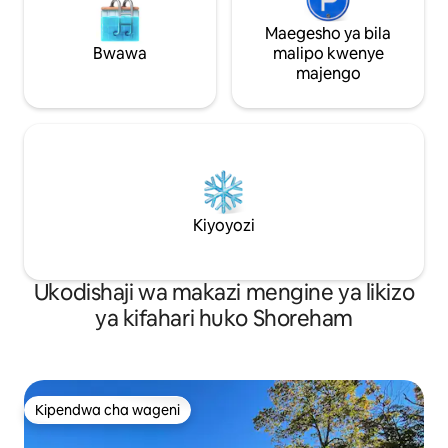
Maegesho ya bila
Bwawa
malipo kwenye
majengo
Kiyoyozi
Ukodishaji wa makazi mengine ya likizo
ya kifahari huko Shoreham
Kipendwa cha wageni
Kipendwa cha wageni