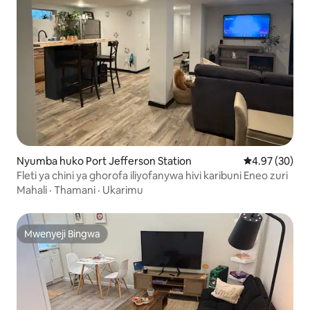
Nyumba huko Port Jefferson Station
Ukadiriaji wa 
4.97 (30)
Fleti ya chini ya ghorofa iliyofanywa hivi karibuni Eneo zuri
Mahali
·
Thamani
·
Ukarimu
Mwenyeji Bingwa
Mwenyeji Bingwa