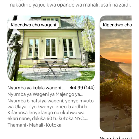
makadirio ya juu kwa upande wa mahali, usafi na zaidi.
Kipendwa cha wageni
Kipendwa cha wa
Kipendwa cha wageni
Kipendwa cha wa
Nyumba ya kulala wageni h
Ukadiriaji wa wastani wa 4.99 kat
4.99 (144)
uko Waccabuc
Nyumba ya Wageni ya Majengo ya
Kifaransa kwenye Ziwa la Kibinafsi
Nyumba binafsi ya wageni, yenye mvuto
wa Ulaya, iliyo kwenye eneo la ardhi la
Kifaransa lenye lango na ukubwa wa
ekari nane, dakika 60 tu kutoka NYC.
Ikiwa imezungukwa na bustani
Thamani
·
Mahali
·
Kutoka
zilizopambwa vizuri, sanamu za karne ya
18 na ziwa la faragha, eneo hili linakupa
Nyumba huko Sh