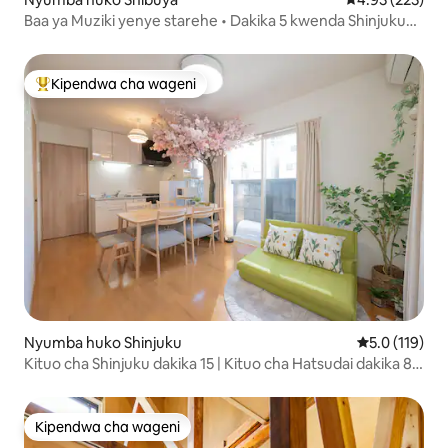
Baa ya Muziki yenye starehe • Dakika 5 kwenda Shinjuku
kwa treni
Kipendwa cha wageni
Kipendwa maarufu cha wageni
Nyumba huko Shinjuku
Ukadiriaji wa 
5.0 (119)
Kituo cha Shinjuku dakika 15 | Kituo cha Hatsudai dakika 8 |
Shibuya dakika 20 | Sakura
Kipendwa cha wageni
Kipendwa cha wageni