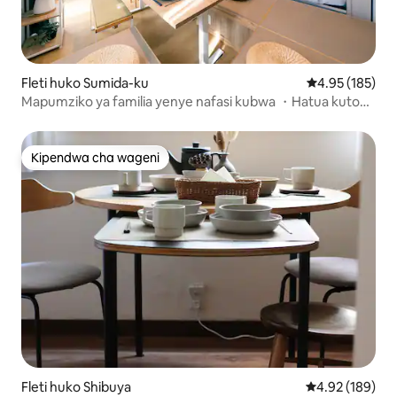
Fleti huko Sumida-ku
Ukadiriaji wa w
4.95 (185)
Mapumziko ya familia yenye nafasi kubwa ・Hatua kutoka
Tokyo Skytree
Kipendwa cha wageni
Kipendwa cha wageni
Fleti huko Shibuya
Ukadiriaji wa w
4.92 (189)