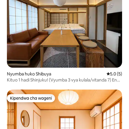
Nyumba huko Shibuya
Ukadiriaji w
5.0 (5)
Kituo 1 hadi Shinjuku! (Vyumba 3 vya kulala/vitanda 7) Eneo
la Shibuya
Kipendwa cha wageni
Kipendwa cha wageni