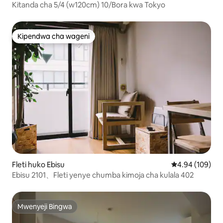
Kitanda cha 5/4 (w120cm) 10/Bora kwa Tokyo
Kipendwa cha wageni
Kipendwa cha wageni
Fleti huko Ebisu
Ukadiriaji wa w
4.94 (109)
Ebisu 2101、Fleti yenye chumba kimoja cha kulala 402
Mwenyeji Bingwa
Mwenyeji Bingwa