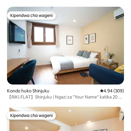
Kipendwa cha wageni
Kipendwa cha wageni
Kondo huko Shinjuku
Ukadiriaji wa wa
4.94 (309)
【RIKI.FLAT】Shinjuku | Ngazi za "Your Name" katika 20 ...
Kipendwa cha wageni
Kipendwa cha wageni