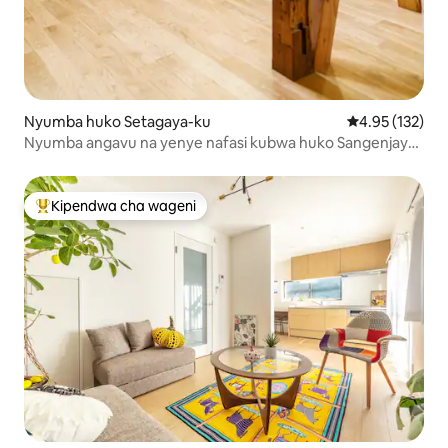
Nyumba huko Setagaya-ku
Ukadiriaji wa w
4.95 (132)
Nyumba angavu na yenye nafasi kubwa huko Sangenjaya,
Tokyo
Kipendwa cha wageni
Kipendwa maarufu cha wageni