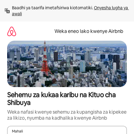
Ruka
Baadhi ya taarifa imetafsiriwa kiotomatiki. 
Onyesha lugha ya 
kwenda
awali
kwenye
maudhui
Weka eneo lako kwenye Airbnb
Sehemu za kukaa karibu na Kituo cha
Shibuya
Weka nafasi kwenye sehemu za kupangisha za kipekee
za likizo, nyumba na kadhalika kwenye Airbnb
Mahali