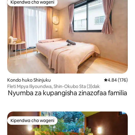
Kipendwa cha wageni
Kipendwa cha wageni
Kondo huko Shinjuku
Ukadiriaji wa w
4.84 (176)
Fleti Mpya Iliyoundwa, Shin-Okubo Sta (3)dak
Nyumba za kupangisha zinazofaa familia
Kipendwa cha wageni
Kipendwa cha wageni