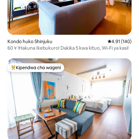
Kondo huko Shinjuku
Ukadiriaji wa w
4.91 (140)
60￥!Hakuna Ikebukuro! Dakika 5 kwa kituo, Wi-Fi ya kasi!
Kipendwa cha wageni
Kipendwa maarufu cha wageni