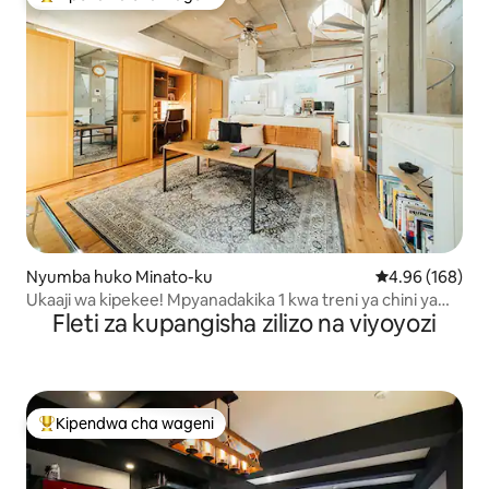
Kipendwa maarufu cha wageni
Nyumba huko Minato-ku
Ukadiriaji wa w
4.96 (168)
Ukaaji wa kipekee! Mpyanadakika 1 kwa treni ya chini ya
Fleti za kupangisha zilizo na viyoyozi
ardhi
Kipendwa cha wageni
Kipendwa maarufu cha wageni