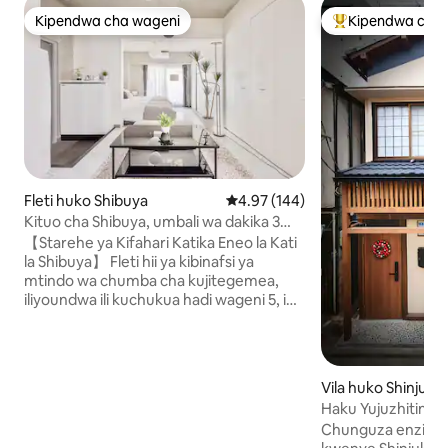
Kipendwa cha wageni
Kipendwa cha 
Kipendwa cha wageni
Kipendwa maaruf
Fleti huko Shibuya
Ukadiriaji wa wastani wa 4.97 kat
4.97 (144)
Kituo cha Shibuya, umbali wa dakika 3
kwa miguu| Vyumba 3 vya kifahari vya 45
【Starehe ya Kifahari Katika Eneo la Kati
㎡|Watu wasiozidi 1...
la Shibuya】 Fleti hii ya kibinafsi ya
mtindo wa chumba cha kujitegemea,
iliyoundwa ili kuchukua hadi wageni 5, ina
chumba cha kulala tofauti chenye
vitanda viwili vya mapacha na sehemu
kubwa ya sebule yenye kitanda cha sofa.
Toka kwenye lifti moja kwa moja uingie
Vila huko Shinjuku
kwenye sehemu yako binafsi, iliyo na
Haku Yujuzhitingu,
mlango binafsi, chumba cha kulala
Kijapani/mfumo w
Chunguza enzi ya
tofauti, jiko lenye vifaa kamili, bafu, choo
nzima/mfumo wa k