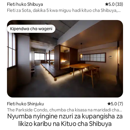
Fleti huko Shibuya
Ukadiriaji wa
5.0 (33)
Fleti za Sota, dakika 5 kwa miguu hadi kituo cha Shibuya,
fleti ya chumba kimoja cha kulala 401
Kipendwa cha wageni
Kipendwa cha wageni
Fleti huko Shinjuku
Ukadiriaji w
5.0 (7)
The Parkside Condo, chumba cha kisasa na maridadi cha
Nyumba nyingine nzuri za kupangisha za
ghorofa ya 2
likizo karibu na Kituo cha Shibuya