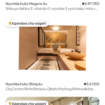
Nyumba huko Meguro-ku
Ukadiriaji wa w
4.97 (151)
Shibuya dakika 3 | vitanda 4 | vyumba 3 vya kulala | mita za
mraba 65 | Kituo cha karibu dakika 5 kutembea |
Supermarket dakika 3 kutembea | Nyumba | Inafaa Familia
Kipendwa cha wageni
Kipendwa maarufu cha wageni
Nyumba huko Shinjuku
Ukadiriaji wa 
5.0 (101)
CityCenter/6MinShinjuku/2Bath/Parking/6MinwalkSta.
Kipendwa cha wageni