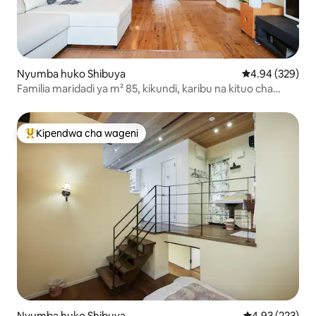
Nyumba huko Shibuya
Ukadiriaji wa w
4.94 (329)
Familia maridadi ya m² 85, kikundi, karibu na kituo cha
Hatagaya/Shibuya/Shinjuku!
Kipendwa cha wageni
Kipendwa maarufu cha wageni
Nyumba huko Shibuya
Ukadiriaji wa w
4.93 (223)