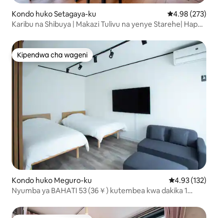
Kondo huko Setagaya-ku
Ukadiriaji wa w
4.98 (273)
Karibu na Shibuya | Makazi Tulivu na yenye Starehe| Happy
Hous...
Kipendwa cha wageni
Kipendwa cha wageni
Kondo huko Meguro-ku
Ukadiriaji wa w
4.93 (132)
Nyumba ya BAHATI 53 (36￥) kutembea kwa dakika 1
kutoka kituo cha JR Meguro magharibi