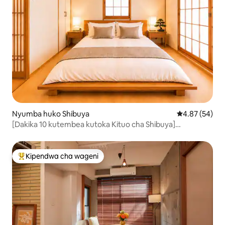
Nyumba huko Shibuya
Ukadiriaji wa 
4.87 (54)
[Dakika 10 kutembea kutoka Kituo cha Shibuya]
Upangishaji wa nyumba nzima/ vyumba 5/ hadi watu 11/
bafu 2/ maegesho ya gari bila malipo
Kipendwa cha wageni
Kipendwa maarufu cha wageni