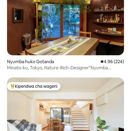
Nyumba huko Gotanda
Ukadiriaji wa w
4.96 (224)
Minato-ku, Tokyo, Nature-Rich-Designer"Nyumba
Ndogo"
Kipendwa cha wageni
Kipendwa maarufu cha wageni