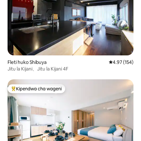
Fleti huko Shibuya
Ukadiriaji wa w
4.97 (154)
Jitu la Kijani、Jitu la Kijani 4F
Kipendwa cha wageni
Kipendwa maarufu cha wageni