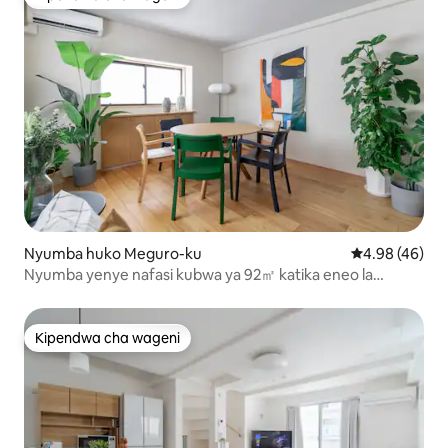
Kipendwa cha wageni
Nyumba huko Meguro-ku
Ukadiriaji wa 
4.98 (46)
Nyumba yenye nafasi kubwa ya 92㎡ katika eneo la
Shibuya | Idadi ya juu ya Wageni 6
Kipendwa cha wageni
Kipendwa cha wageni