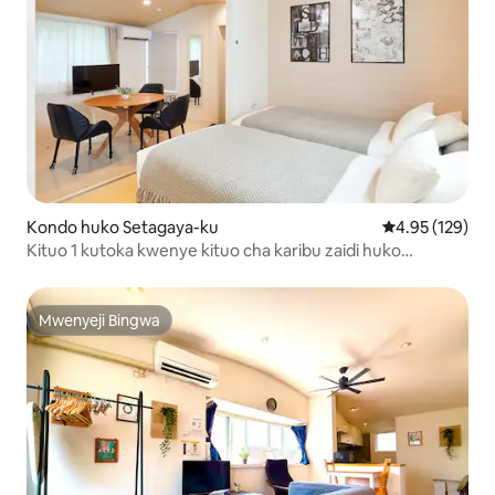
Kondo huko Setagaya-ku
Ukadiriaji wa w
4.95 (129)
Kituo 1 kutoka kwenye kituo cha karibu zaidi huko
Shibuya.Mashine ya kuosha na kukausha ya 1DK Studio 30
￥ 02 na ufikiaji wa moja kwa moja wa Omotesando na
Skytree
Mwenyeji Bingwa
Mwenyeji Bingwa