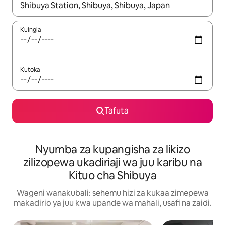
Wakati matokeo yanapatikana, vinjari kwa kutumia vitufe vya v
Kuingia
Kutoka
Tafuta
Nyumba za kupangisha za likizo
zilizopewa ukadiriaji wa juu karibu na
Kituo cha Shibuya
Wageni wanakubali: sehemu hizi za kukaa zimepewa
makadirio ya juu kwa upande wa mahali, usafi na zaidi.