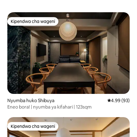
Kipendwa cha wageni
Kipendwa cha wageni
Nyumba huko Shibuya
Ukadiriaji wa 
4.99 (93)
Eneo bora! | nyumba ya kifahari | 123sqm
Kipendwa cha wageni
Kipendwa cha wageni