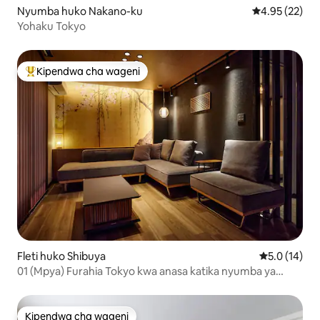
Nyumba huko Nakano-ku
Ukadiriaji wa 
4.95 (22)
Yohaku Tokyo
Kipendwa cha wageni
Kipendwa maarufu cha wageni
Fleti huko Shibuya
Ukadiriaji wa
5.0 (14)
01 (Mpya) Furahia Tokyo kwa anasa katika nyumba ya
vyumba vitatu vya kulala iliyo na sebule kubwa na mabafu
mawili katika Kituo cha Shibuya
Kipendwa cha wageni