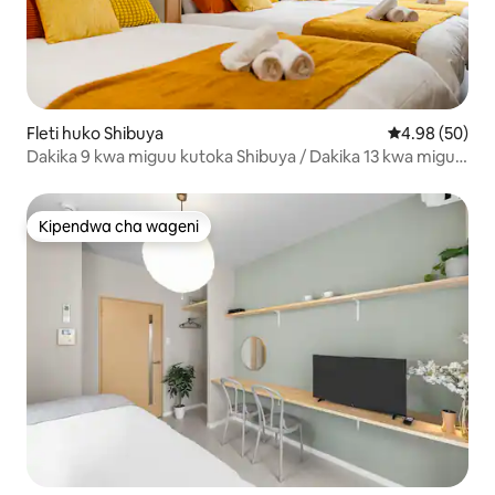
Fleti huko Shibuya
Ukadiriaji wa 
4.98 (50)
Dakika 9 kwa miguu kutoka Shibuya / Dakika 13 kwa miguu
kutoka Omotesando / Inatosha watu 5 / 33 ㎡ / Eneo tulivu
/ Inafaa pia kwa ukaaji wa muda mrefu
Kipendwa cha wageni
Kipendwa cha wageni