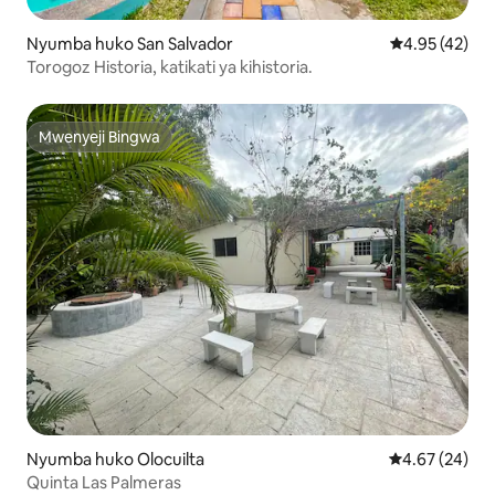
Nyumba huko San Salvador
Ukadiriaji wa 
4.95 (42)
Torogoz Historia, katikati ya kihistoria.
Mwenyeji Bingwa
Mwenyeji Bingwa
Nyumba huko Olocuilta
Ukadiriaji wa 
4.67 (24)
Quinta Las Palmeras