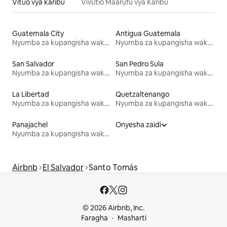
Vituo vya karibu
Vivutio Maarufu vya Karibu
Guatemala City
Antigua Guatemala
Nyumba za kupangisha wakati wa likizo
Nyumba za kupangisha wakati wa likizo
San Salvador
San Pedro Sula
Nyumba za kupangisha wakati wa likizo
Nyumba za kupangisha wakati wa likizo
La Libertad
Quetzaltenango
Nyumba za kupangisha wakati wa likizo
Nyumba za kupangisha wakati wa likizo
Panajachel
Onyesha zaidi
Nyumba za kupangisha wakati wa likizo
Airbnb
El Salvador
Santo Tomás
© 2026 Airbnb, Inc.
Faragha
Masharti