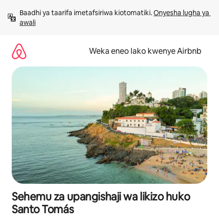
Ruka
Baadhi ya taarifa imetafsiriwa kiotomatiki. 
Onyesha lugha ya 
kwenda
awali
kwenye
maudhui
Weka eneo lako kwenye Airbnb
Sehemu za upangishaji wa likizo huko
Santo Tomás