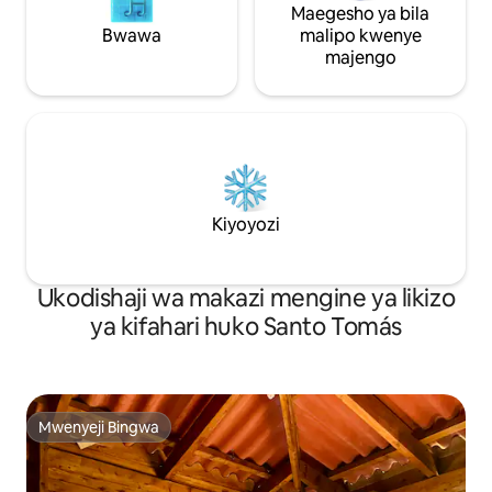
Maegesho ya bila
Bwawa
malipo kwenye
majengo
Kiyoyozi
Ukodishaji wa makazi mengine ya likizo
ya kifahari huko Santo Tomás
Mwenyeji Bingwa
Mwenyeji Bingwa