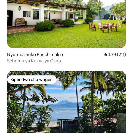
Nyumba huko Panchimalco
Ukadiriaji wa w
4.79 (211)
Sehemu ya Kukaa ya Clara
Kipendwa cha wageni
Kipendwa cha wageni