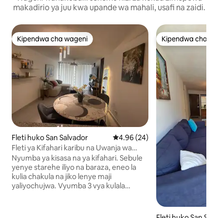
makadirio ya juu kwa upande wa mahali, usafi na zaidi.
Kipendwa cha wageni
Kipendwa cha wa
Kipendwa cha wageni
Kipendwa cha wa
Fleti huko San Salvador
Ukadiriaji wa wastani wa 4.96 ka
4.96 (24)
Fleti ya Kifahari karibu na Uwanja wa
Ndege na Kituo cha Kihistoria
Nyumba ya kisasa na ya kifahari. Sebule
yenye starehe iliyo na baraza, eneo la
kulia chakula na jiko lenye maji
yaliyochujwa. Vyumba 3 vya kulala
vyenye AC na vitanda vya Sueña:
Chumba kikuu cha kulala kilicho na bafu
binafsi na kabati la nguo la kuingia;
Fleti huko San Sal