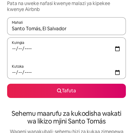
Pata na uweke nafasi kwenye malazi ya kipekee
kwenye Airbnb
Mahali
Wakati matokeo yanapatikana, vinjari kwa kutumia vitufe vya v
Kuingia
Kutoka
Tafuta
Sehemu maarufu za kukodisha wakati
wa likizo mjini Santo Tomás
Wageni wanakubali: sehemu hizi za kukaa zimepewa