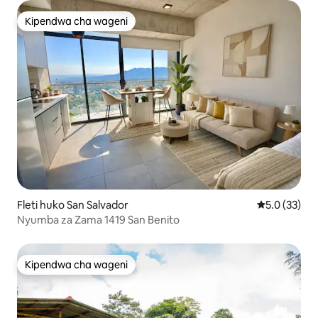
Kipendwa cha wageni
Kipendwa cha wageni
Fleti huko San Salvador
Ukadiriaji wa
5.0 (33)
Nyumba za Zama 1419 San Benito
Kipendwa cha wageni
Kipendwa cha wageni