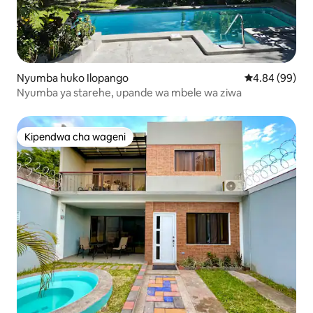
Nyumba huko Ilopango
Ukadiriaji wa 
4.84 (99)
Nyumba ya starehe, upande wa mbele wa ziwa
Kipendwa cha wageni
Kipendwa cha wageni