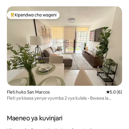
Kipendwa cha wageni
Kipendwa maarufu cha wageni
Fleti huko San Marcos
Ukadiriaji w
5.0 (6)
Fleti ya kisasa yenye vyumba 2 vya kulala • Bwawa la
kuogelea • Chumba cha mazoezi • Uwanja wa ndege
dakika 20
Maeneo ya kuvinjari