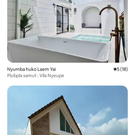
Nyumba huko Laem Yai
Ukadiriaji 
5 (18)
Plubpla samut : Vila Nyeupe