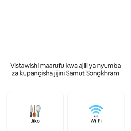
30 kwenda ufukwe
au chaguzi za uduvi. Kahawa, Ovaltine,
Petchburi. Mazingira
au Patongo. Kwa maswali, au unahitaji
yenye vivuli. Fura
picha, tafadhali wasiliana na kitambulisho
wa watu wa Pak A
cha MSTARI - @399nngfi Unaweza
kuongeza watu 1-2 kwa kila nyumba, ada
ya ziada ya 300 baht kwa kila mtu.
Kuingia saa 8 mchana - Saa sita mchana
Vistawishi maarufu kwa ajili ya nyumba
za kupangisha jijini Samut Songkhram
Jiko
Wi-Fi