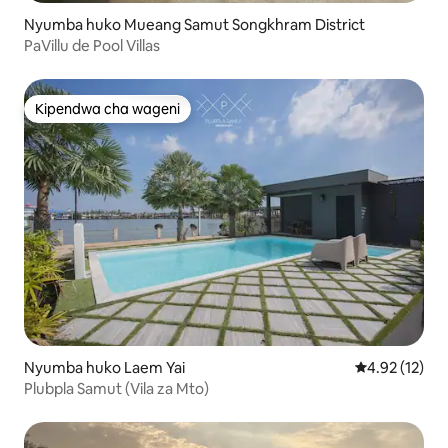
Nyumba huko Mueang Samut Songkhram District
PaVillu de Pool Villas
Kipendwa cha wageni
Kipendwa cha wageni
Nyumba huko Laem Yai
Ukadiriaji wa 
4.92 (12)
Plubpla Samut (Vila za Mto)