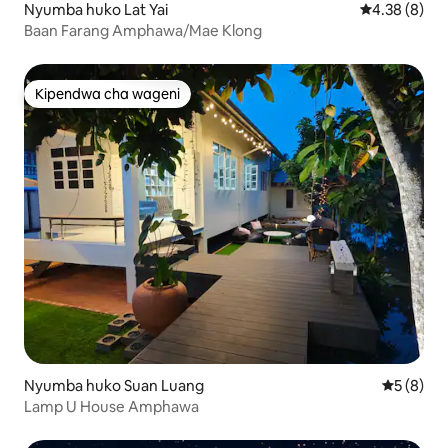
Nyumba huko Lat Yai
Ukadiriaji wa
4.38 (8)
Baan Farang Amphawa/Mae Klong
Kipendwa cha wageni
Kipendwa cha wageni
Nyumba huko Suan Luang
Ukadiriaji
5 (8)
Lamp U House Amphawa