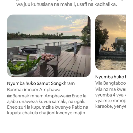
wa juu kuhusiana na mahali, usafi na kadhalika.
Nyumba huko Ban
Vila Bangtaboon,
Nyumba huko Samut Songkhram
nyeupe
Vila nzima kweny
Banmairimnam Amphawa
vyumba 4 vya kulal
🏡 Banmairimnam Amphawa 🏡 Eneo la
vya mtu mmoja kwa
ajabu unaweza kuvua samaki, na ugali.
karaoke, yenye na
Eneo zuri la kupumzika kwenye Patio na
ina bwawa la kuoge
kupata chakula cha jioni kwenye maji na
kayaki, kutazama 
ufurahie machweo. Eneo tulivu sana na
familia kufurahia m
lenye amani. Inajumuisha kifungua
Chakula katika eneo
kinywa na supu ya Mchele ya Thai, pork,