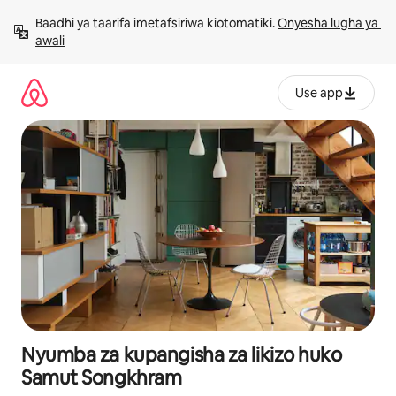
Ruka
Baadhi ya taarifa imetafsiriwa kiotomatiki. 
Onyesha lugha ya 
kwenda
awali
kwenye
maudhui
Use app
Nyumba za kupangisha za likizo huko
Samut Songkhram