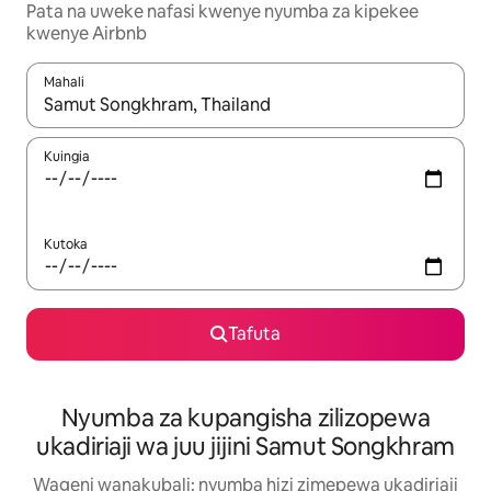
Pata na uweke nafasi kwenye nyumba za kipekee
kwenye Airbnb
Mahali
Wakati matokeo yanapatikana, vinjari kwa kutumia vitufe vya v
Kuingia
Kutoka
Tafuta
Nyumba za kupangisha zilizopewa
ukadiriaji wa juu jijini Samut Songkhram
Wageni wanakubali: nyumba hizi zimepewa ukadiriaji