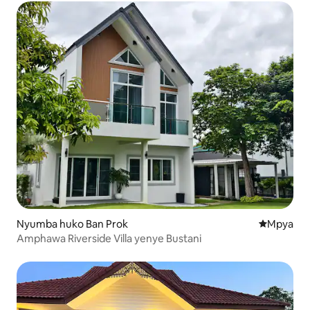
Nyumba huko Ban Prok
Eneo jipya 
Mpya
Amphawa Riverside Villa yenye Bustani