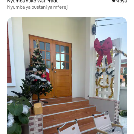
Nyumba huko Wat Pradu
Eneo jipya 
Mpya
Nyumba ya bustani ya mfereji