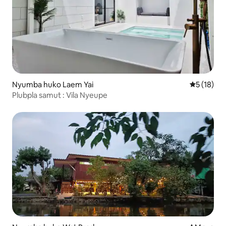
Nyumba huko Laem Yai
Ukadiriaji 
5 (18)
Plubpla samut : Vila Nyeupe