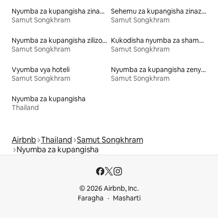
Nyumba za kupangisha zinazofaa familia
Sehemu za kupangisha zinazowafaa wanyama vipenzi
Samut Songkhram
Samut Songkhram
Nyumba za kupangisha zilizo na ufikiaji wa ziwa
Kukodisha nyumba za shambani
Samut Songkhram
Samut Songkhram
Vyumba vya hoteli
Nyumba za kupangisha zenye kiamsha kinywa
Samut Songkhram
Samut Songkhram
Nyumba za kupangisha
Thailand
Airbnb
Thailand
Samut Songkhram
Nyumba za kupangisha
© 2026 Airbnb, Inc.
Faragha
Masharti