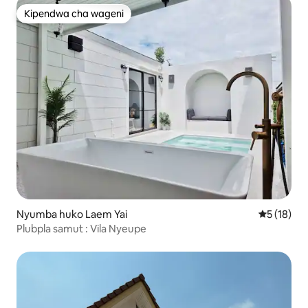
Kipendwa cha wageni
Kipendwa cha wageni
Nyumba huko Laem Yai
Ukadiriaji 
5 (18)
Plubpla samut : Vila Nyeupe