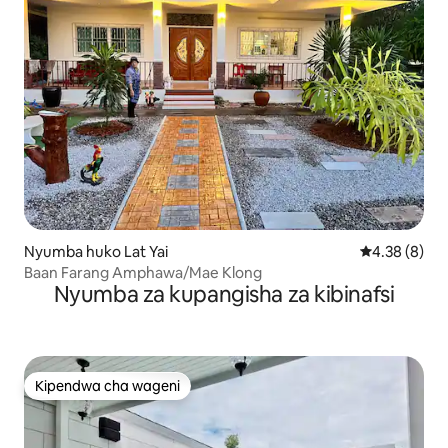
Nyumba huko Lat Yai
Ukadiriaji wa
4.38 (8)
Baan Farang Amphawa/Mae Klong
Nyumba za kupangisha za kibinafsi
Kipendwa cha wageni
Kipendwa cha wageni