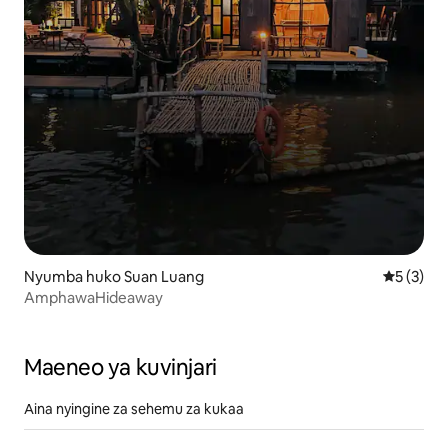
Nyumba huko Suan Luang
Ukadiriaji
5 (3)
AmphawaHideaway
Maeneo ya kuvinjari
Aina nyingine za sehemu za kukaa