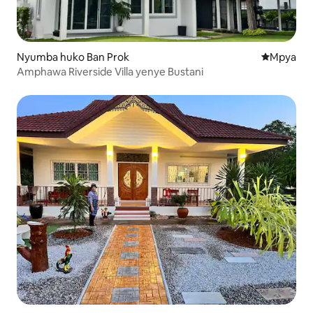
Nyumba huko Ban Prok
Eneo jipya 
Mpya
Amphawa Riverside Villa yenye Bustani