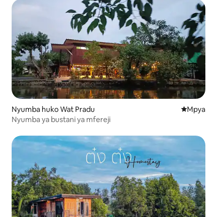
Nyumba huko Wat Pradu
Eneo jipya 
Mpya
Nyumba ya bustani ya mfereji