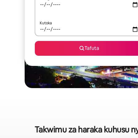
Kutoka
Tafuta
Takwimu za haraka kuhusu nyu