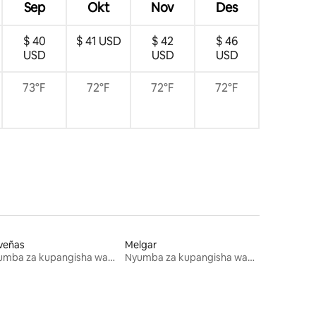
Sep
Okt
Nov
Des
$ 40
$ 41 USD
$ 42
$ 46
USD
USD
USD
73°F
72°F
72°F
72°F
veñas
Melgar
Nyumba za kupangisha wakati wa likizo
Nyumba za kupangisha wakati wa likizo