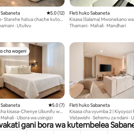
o Sabaneta
Ukadiriaji wa wastani wa 5.0 kati ya 5, tathm
5.0 (12)
Fleti huko Sabaneta
o- Starehe hatua chache kutoka
Kisasa |Salama| Mwonekano wa Ji
a 4.87 kati ya 5, tathmini 45
hi ya Sabaneta
Karibu na Maduka | Wi-Fi ya Ha
hamani
·
Utulivu
Thamani
·
Mahali
·
Mandhari
a cha wageni
a cha wageni
a 4.87 kati ya 5, tathmini 45
o Sabaneta
Ukadiriaji wa wastani wa 5.0 kati ya 5, tath
5.0 (7)
Fleti huko Sabaneta
ha kisasa-Chenye Ubunifu wa
Kisasa cha vyumba 2 | Kiyoyozi
Wifi ya Kasi-AC, Sabaneta
Sabaneta
·
Mahali
·
Ubora wa usingizi
Vistawishi
·
Sehemu za ndani
·
U
wakati gani bora wa kutembelea Saban