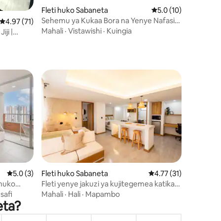
Fleti huko Sabaneta
Ukadiriaji wa wastani
5.0 (10)
Sehemu ya Kukaa Bora na Yenye Nafasi
ini 12
Ukadiriaji wa wastani wa 4.97 kati ya 5, tathmini 71
4.97 (71)
Kubwa huko Sabaneta/Watu 10/Bwawa la
Mahali
·
Vistawishi
·
Kuingia
ji |
Kuogelea/Chumba cha Mazoezi
raka
mini 7
Ukadiriaji wa wastani wa 5.0 kati ya 5, tathmini 3
5.0 (3)
Fleti huko Sabaneta
Ukadiriaji wa wastani 
4.77 (31)
 huko
Fleti yenye jakuzi ya kujitegemea katika
Medellín 703
safi
Mahali
·
Hali
·
Mapambo
eta?