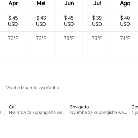
Apr
Mei
Jun
Jul
Ago
$ 45
$ 43
$ 45
$ 39
$ 40
USD
USD
USD
USD
USD
73°F
73°F
73°F
73°F
74°F
Vivutio Maarufu vya Karibu
Cali
Envigado
Co
Nyumba za kupangisha wakati wa likizo
Nyumba za kupangisha wakati wa likizo
Nyumba za kupangisha wakati wa likizo