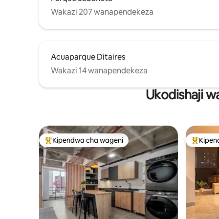
Wakazi 207 wanapendekeza
Acuaparque Ditaires
Wakazi 14 wanapendekeza
Ukodishaji w
Kipendwa cha wageni
Kipen
Kipendwa maarufu cha wageni
Kipendw