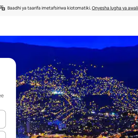
Baadhi ya taarifa imetafsiriwa kiotomatiki. 
Onyesha lugha ya awali
ee
 vitufe vya vishale vya juu na chini au uchunguze kwa kugusa au kute