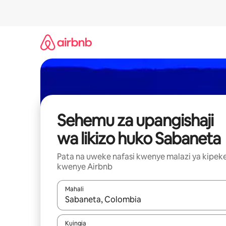
Ruka
kwenda
kwenye
maudhui
Sehemu za upangishaji
wa likizo huko Sabaneta
Pata na uweke nafasi kwenye malazi ya kipek
kwenye Airbnb
Mahali
Wakati matokeo yanapatikana, vinjari kwa kutumia
Kuingia