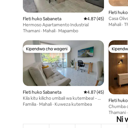
Fleti huk
Casa Oliv
Fleti huko Sabaneta
Ukadiriaji wa wastani w
4.87 (45)
kwa Hifad
Mahali
·
T
Hermoso Apartamento Industrial
Thamani
·
Mahali
·
Mapambo
Kipendwa cha wageni
Kipendw
Kipendwa cha wageni
Kipendw
Fleti huko Sabaneta
Ukadiriaji wa wastani w
4.87 (45)
Kila kitu kilicho umbali wa kutembea! - MB
Fleti huk
500
Familia
·
Mahali
·
Kuweza kutembea
Chumba c
Kifahari-
Thamani
Ni 