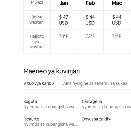
Mwezi
Jan
Feb
Mac
$ 47
$ 44
$ 44
Bei ya
wastani
USD
USD
USD
73°F
73°F
74°F
Halijoto
ya
wastani
Maeneo ya kuvinjari
Vituo vya karibu
Aina nyingine za sehemu za kukaa
Bogotá
Cartagena
Nyumba za kupangisha wakati wa likizo
Ricaurte
Onyesha zaidi
Nyumba za kupangisha wakati wa likizo