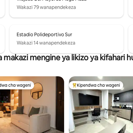
Wakazi 79 wanapendekeza
Estadio Polideportivo Sur
Wakazi 14 wanapendekeza
a makazi mengine ya likizo ya kifahari 
dwa cha wageni
Kipendwa cha wageni
a maarufu cha wageni
Kipendwa maarufu cha wageni