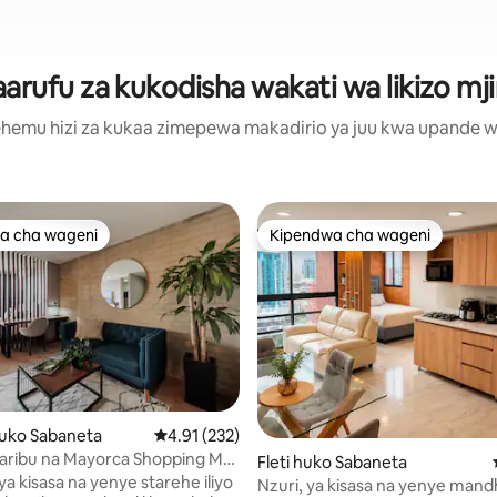
rufu za kukodisha wakati wa likizo mji
hemu hizi za kukaa zimepewa makadirio ya juu kwa upande wa m
a cha wageni
Kipendwa cha wageni
a cha wageni
Kipendwa cha wageni
 wa 5.0 kati ya 5, tathmini 3
huko Sabaneta
Ukadiriaji wa wastani wa 4.91 kati ya 5, tathmi
4.91 (232)
aribu na Mayorca Shopping Mall
Fleti huko Sabaneta
na AC -24 FL
ya kisasa na yenye starehe iliyo
Nzuri, ya kisasa na yenye mandh