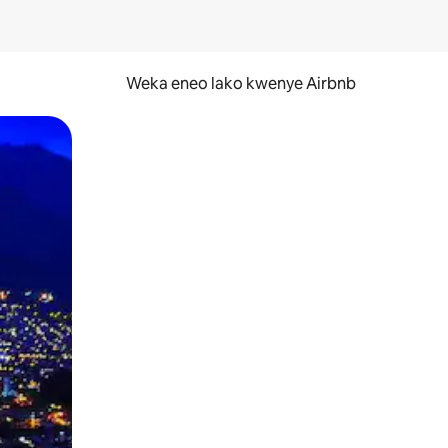
Weka eneo lako kwenye Airbnb
lezesha kidole kwenye ishara.