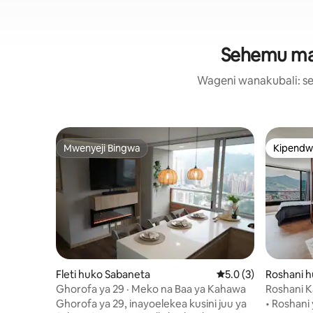
Sehemu maa
Wageni wanakubali: se
Mwenyeji Bingwa
Kipendw
Mwenyeji Bingwa
Kipendw
Fleti huko Sabaneta
Ukadiriaji wa wastani
5.0 (3)
Roshani 
Ghorofa ya 29 · Meko na Baa ya Kahawa
Roshani K
- Pamoja 
Ghorofa ya 29, inayoelekea kusini juu ya
• Roshani 