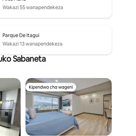
Wakazi 55 wanapendekeza
Parque De Itagui
Wakazi 13 wanapendekeza
huko Sabaneta
Kipendwa cha wageni
Kipendwa cha wageni