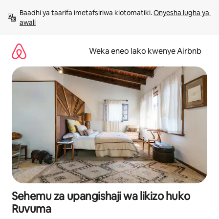
Ruka
Baadhi ya taarifa imetafsiriwa kiotomatiki. 
Onyesha lugha ya 
kwenda
awali
kwenye
maudhui
Weka eneo lako kwenye Airbnb
Sehemu za upangishaji wa likizo huko
Ruvuma