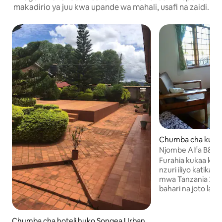
makadirio ya juu kwa upande wa mahali, usafi na zaidi.
Chumba cha kuji
Njombe
Njombe Alfa B&B
Furahia kukaa kwa
nzuri iliyo katika 
mwa Tanzania 200
bahari na joto la 
wa mchana. Kwa jio
kuna meko katika
Wakati wa vipindi
Chumba cha hoteli huko Songea Urban