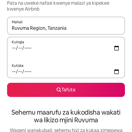
Pata na uweke nafasi kwenye malazi ya kipekee
kwenye Airbnb
Mahali
Wakati matokeo yanapatikana, vinjari kwa kutumia vitufe vya v
Kuingia
Kutoka
Tafuta
Sehemu maarufu za kukodisha wakati
wa likizo mjini Ruvuma
Wageni wanakubali: sehemu hizi za kukaa zimepewa