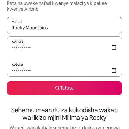
Pata na uweke nafasi kwenye malazi ya kipekee
kwenye Airbnb
Mahali
Wakati matokeo yanapatikana, vinjari kwa kutumia vitufe vya v
Kuingia
Kutoka
Tafuta
Sehemu maarufu za kukodisha wakati
wa likizo mjini Milima ya Rocky
Wageni wanakubali: sehemu hizi za kukaa zimepewa