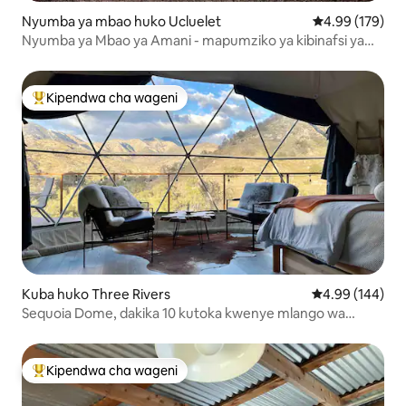
Nyumba ya mbao huko Ucluelet
Ukadiriaji wa w
4.99 (179)
Nyumba ya Mbao ya Amani - mapumziko ya kibinafsi ya
msitu wa ufukweni
Kipendwa cha wageni
Kipendwa maarufu cha wageni
Kuba huko Three Rivers
Ukadiriaji wa w
4.99 (144)
Sequoia Dome, dakika 10 kutoka kwenye mlango wa
bustani
Kipendwa cha wageni
Kipendwa maarufu cha wageni