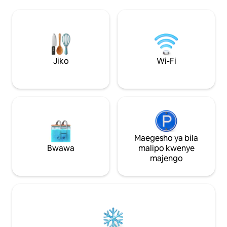
kutazama nyota ✦ Kiwanja maridadi
kupumzika na kuji
chenye miti na mandhari tulivu ✦ Ufikiaji
nje kwenye matem
rahisi wa Fossil Beds, mbuga tatu za
kwenye beseni la m
jimbo, msitu wa kitaifa, matembezi,
nyota! Dakika ch
uvuvi wa kuruka wenye medali ya
eneo la kula la Sa
dhahabu na kadhalika ✦ Sitaha kubwa
Springs! Dakika 3
yenye shimo la moto la gesi, viti vya
Hifadhi ya Taifa y
Jiko
Wi-Fi
Adirondack na jiko la kuchomea nyama
kutoka kwenye uw
✦ Meko ya ndani ya gesi ✦ Jiko kamili
Bozeman na dakik
lenye sehemu ya kahawa na chai ✦
eneo la kuteleza k
Inafaa kwa wanyama vipenzi (mbwa
mmoja pekee)
Maegesho ya bila
Bwawa
malipo kwenye
majengo