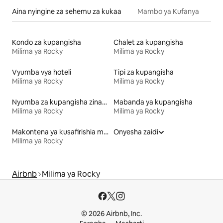
Aina nyingine za sehemu za kukaa
Mambo ya Kufanya
Kondo za kupangisha
Chalet za kupangisha
Milima ya Rocky
Milima ya Rocky
Vyumba vya hoteli
Tipi za kupangisha
Milima ya Rocky
Milima ya Rocky
Nyumba za kupangisha zinazofaa familia
Mabanda ya kupangisha
Milima ya Rocky
Milima ya Rocky
Makontena ya kusafirishia mizigo ya kupangisha
Onyesha zaidi
Milima ya Rocky
Airbnb
Milima ya Rocky
© 2026 Airbnb, Inc.