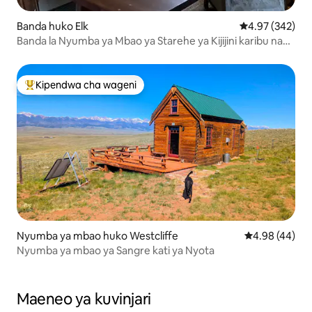
Banda huko Elk
Ukadiriaji wa w
4.97 (342)
Banda la Nyumba ya Mbao ya Starehe ya Kijijini karibu na
Mendo
Kipendwa cha wageni
Kipendwa maarufu cha wageni
Nyumba ya mbao huko Westcliffe
Ukadiriaji wa 
4.98 (44)
Nyumba ya mbao ya Sangre kati ya Nyota
Maeneo ya kuvinjari