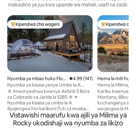
makadirio ya juu kwa upande wa mahali, usafi na zaidi.
Kipendwa cha wageni
Kipendwa cha 
Kipendwa maarufu cha wageni
Kipendwa maaruf
Nyumba ya mbao huko Flori
Ukadiriaji wa wastani wa 4.99 kat
4.99 (141)
Hema la miti huko
ssant
Nyumba ya kisasa yenye Umbo la A
Hema la Mlima, Co
yenye Beseni la Maji Moto + Kuba ya
Escape
☆ Imeonyeshwa kwenye Airbnb 5 Bora
Karibu kwenye hema
Kutazama Nyota
za Colorado za Jarida la 5280 ☆ ✦
Montana, lililoundw
Nyumba ya kisasa ya umbo la A
kuchanganya stareh
iliyojengwa hivi karibuni (futi za mraba
wa jangwa la Mon
Vistawishi maarufu kwa ajili ya Milima ya
750) katika Eneo la Pikes Peak ✦ Vyumba
kwenye mandhari
viwili vya kulala vya starehe (pamoja na
ya vilele vilivyofu
Rocky ukodishaji wa nyumba za likizo
roshani) ✦ Beseni la maji moto la faragha
ekari 35, kijumba 
lenye mikondo ya maji ✦ Kuba ya
Utakuwa na faragh