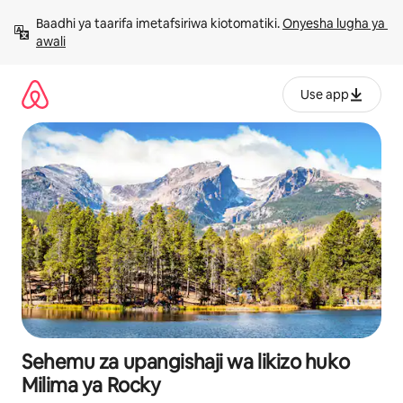
Ruka
Baadhi ya taarifa imetafsiriwa kiotomatiki. 
Onyesha lugha ya 
kwenda
awali
kwenye
maudhui
Use app
Sehemu za upangishaji wa likizo huko
Milima ya Rocky