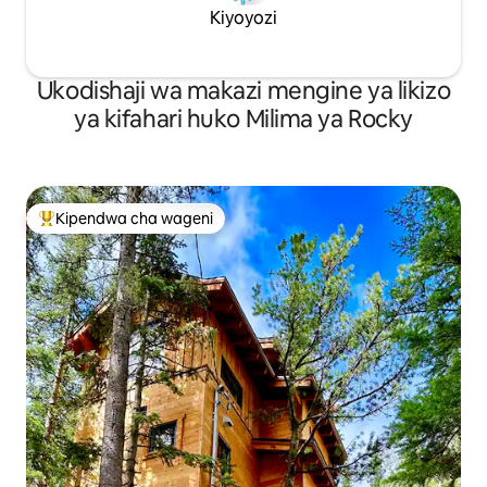
Kiyoyozi
Ukodishaji wa makazi mengine ya likizo
ya kifahari huko Milima ya Rocky
Kipendwa cha wageni
Kipendwa maarufu cha wageni