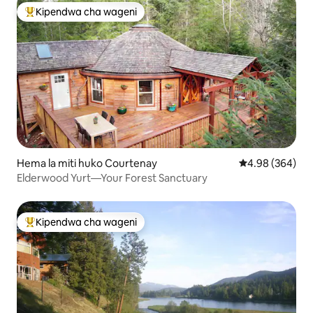
Kipendwa cha wageni
Kipendwa maarufu cha wageni
Hema la miti huko Courtenay
Ukadiriaji wa wa
4.98 (364)
Elderwood Yurt—Your Forest Sanctuary
Kipendwa cha wageni
Kipendwa maarufu cha wageni