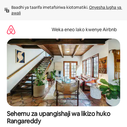
Ruka
Baadhi ya taarifa imetafsiriwa kiotomatiki. 
Onyesha lugha ya 
kwenda
awali
kwenye
maudhui
Weka eneo lako kwenye Airbnb
Sehemu za upangishaji wa likizo huko
Rangareddy