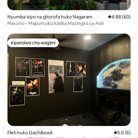
Nyumba isiyo na ghorofa huko Nagaram
Ukadiriaji wa 
4.88 (60)
Mavuno - Mapumziko katika Mazingira ya Asili
Kipendwa cha wageni
Kipendwa cha wageni
Fleti huko Gachibowli
Ukadiriaji w
5.0 (6)