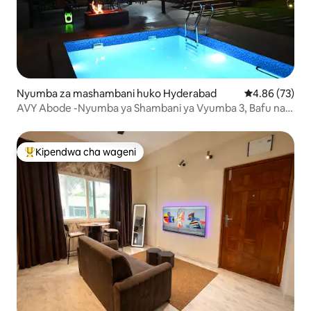
Nyumba za mashambani huko Hyderabad
Ukadiriaji wa 
4.86 (73)
AVY Abode -Nyumba ya Shambani ya Vyumba 3, Bafu na
Sebule, Bwawa Binafsi @ Moinabad
Kipendwa cha wageni
Kipendwa maarufu cha wageni