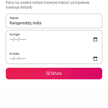
Pata na uweke nafasi kwenye malazi ya kipekee
kwenye Airbnb
Mahali
Wakati matokeo yanapatikana, vinjari kwa kutumia vitufe vya v
Kuingia
Kutoka
Tafuta