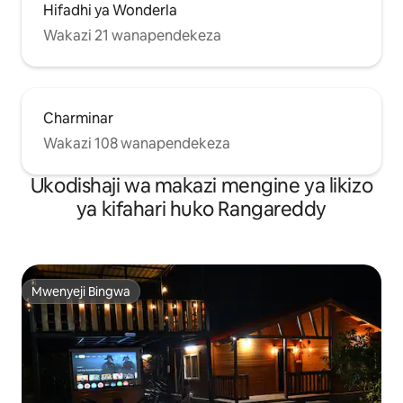
Hifadhi ya Wonderla
Wakazi 21 wanapendekeza
Charminar
Wakazi 108 wanapendekeza
Ukodishaji wa makazi mengine ya likizo
ya kifahari huko Rangareddy
Mwenyeji Bingwa
Mwenyeji Bingwa