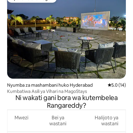
Kipendwa cha wageni
Nyumba za mashambani huko Hyderabad
Ukadiriaji wa
5.0 (14)
Kumbatiwa Asili ya Vihari na MagoStays
Ni wakati gani bora wa kutembelea
Rangareddy?
Mwezi
Bei ya
Halijoto ya
wastani
wastani