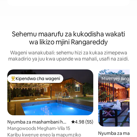
Sehemu maarufu za kukodisha wakati
wa likizo mjini Rangareddy
Wageni wanakubali: sehemu hizi za kukaa zimepewa
makadirio ya juu kwa upande wa mahali, usafi na zaidi.
Kipendwa cha wageni
Mwenyeji Bingwa
Kipendwa maarufu cha wageni
Mwenyeji Bingwa
Nyumba za mashambani huk
Ukadiriaji wa wastani wa 4.98 ka
4.98 (55)
o Kanakamamidi
Mangowoods Megham-Vila 15
Nyumba za masha
Karibu kwenye eneo la mapumziko