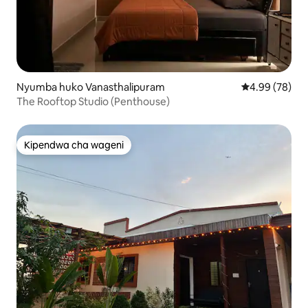
Nyumba huko Vanasthalipuram
Ukadiriaji wa 
4.99 (78)
The Rooftop Studio (Penthouse)
Kipendwa cha wageni
Kipendwa cha wageni