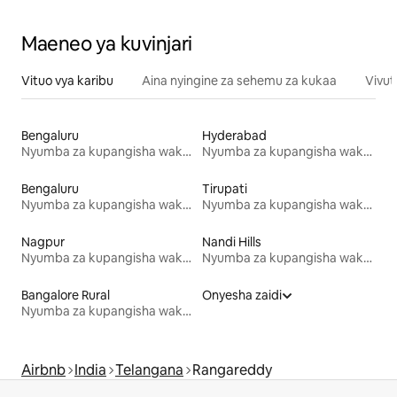
Maeneo ya kuvinjari
Vituo vya karibu
Aina nyingine za sehemu za kukaa
Vivut
Bengaluru
Hyderabad
Nyumba za kupangisha wakati wa likizo
Nyumba za kupangisha wakati wa likizo
Bengaluru
Tirupati
Nyumba za kupangisha wakati wa likizo
Nyumba za kupangisha wakati wa likizo
Nagpur
Nandi Hills
Nyumba za kupangisha wakati wa likizo
Nyumba za kupangisha wakati wa likizo
Bangalore Rural
Onyesha zaidi
Nyumba za kupangisha wakati wa likizo
Airbnb
India
Telangana
Rangareddy