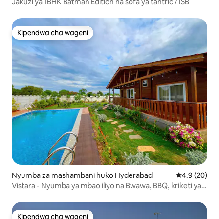
Jakuzi ya 1BHK Batman Edition na sofa ya tantric / ISB
Kipendwa cha wageni
Kipendwa cha wageni
Nyumba za mashambani huko Hyderabad
Ukadiriaji wa
4.9 (20)
Vistara - Nyumba ya mbao iliyo na Bwawa, BBQ, kriketi ya
Sanduku
Kipendwa cha wageni