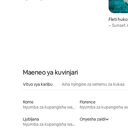
Fleti huk
~ Sunset 
Maeneo ya kuvinjari
Vituo vya karibu
Aina nyingine za sehemu za kukaa
Rome
Florence
Nyumba za kupangisha wakati wa likizo
Ljubljana
Onyesha zaidi
Nyumba za kupangisha wakati wa likizo