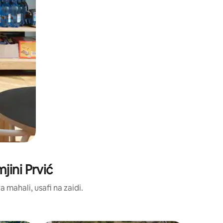
ini Prvić
ahali, usafi na zaidi.