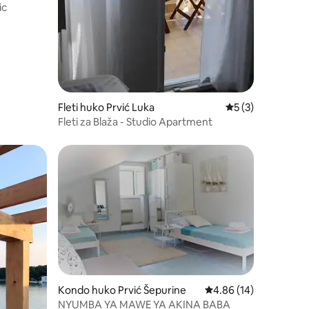
ic
Fleti huko Prvić Luka
Ukadiriaji wa wast
5 (3)
Fleti za Blaža - Studio Apartment
Kondo huko Prvić Šepurine
Ukadiriaji wa wastani w
4.86 (14)
NYUMBA YA MAWE YA AKINA BABA