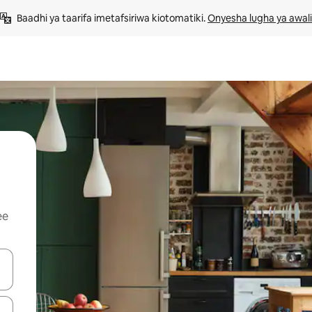
Baadhi ya taarifa imetafsiriwa kiotomatiki. 
Onyesha lugha ya awali
ee
 vitufe vya vishale vya juu na chini au uchunguze kwa kugusa au kute