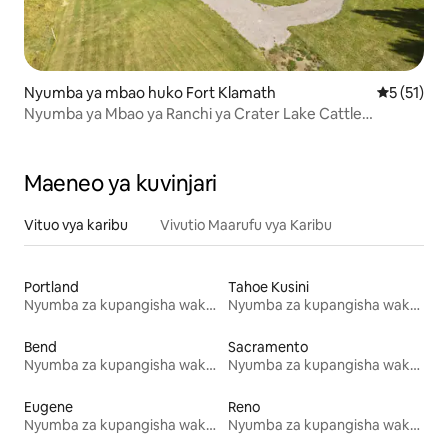
Nyumba ya mbao huko Fort Klamath
Ukadiriaji 
5 (51)
Nyumba ya Mbao ya Ranchi ya Crater Lake Cattle
Company
Maeneo ya kuvinjari
Vituo vya karibu
Vivutio Maarufu vya Karibu
Portland
Tahoe Kusini
Nyumba za kupangisha wakati wa likizo
Nyumba za kupangisha wakati wa likizo
Bend
Sacramento
Nyumba za kupangisha wakati wa likizo
Nyumba za kupangisha wakati wa likizo
Eugene
Reno
Nyumba za kupangisha wakati wa likizo
Nyumba za kupangisha wakati wa likizo