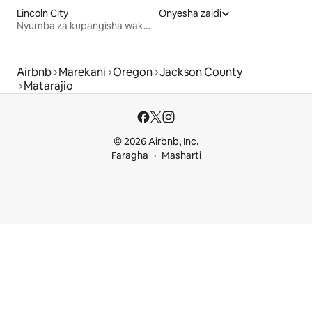
Lincoln City
Onyesha zaidi
Nyumba za kupangisha wakati wa likizo
Airbnb
Marekani
Oregon
Jackson County
Matarajio
© 2026 Airbnb, Inc.
Faragha
Masharti