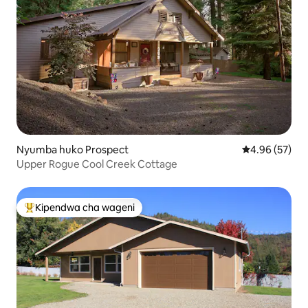
Nyumba huko Prospect
Ukadiriaji wa 
4.96 (57)
Upper Rogue Cool Creek Cottage
Kipendwa cha wageni
Kipendwa maarufu cha wageni