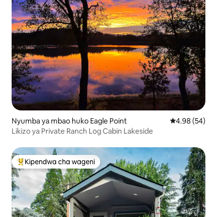
Nyumba ya mbao huko Eagle Point
Ukadiriaji wa 
4.98 (54)
Likizo ya Private Ranch Log Cabin Lakeside
Kipendwa cha wageni
Kipendwa maarufu cha wageni