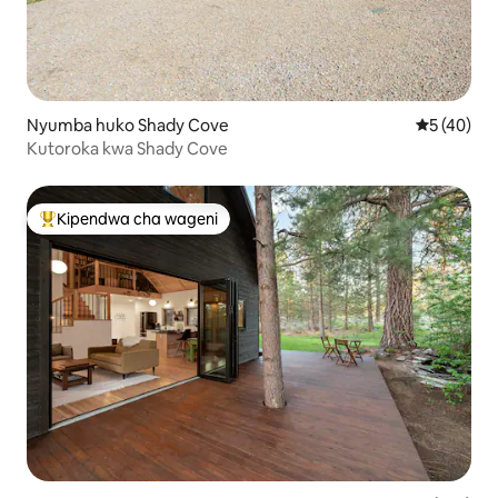
Nyumba huko Shady Cove
Ukadiriaji 
5 (40)
Kutoroka kwa Shady Cove
Kipendwa cha wageni
Kipendwa maarufu cha wageni