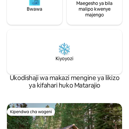
Maegesho ya bila
Bwawa
malipo kwenye
majengo
Kiyoyozi
Ukodishaji wa makazi mengine ya likizo
ya kifahari huko Matarajio
Kipendwa cha wageni
Kipendwa cha wageni