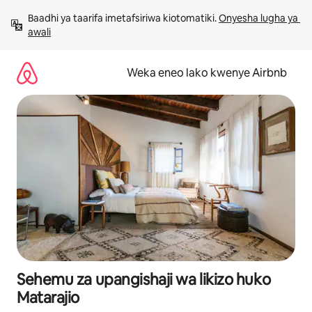
Ruka
Baadhi ya taarifa imetafsiriwa kiotomatiki. 
Onyesha lugha ya 
kwenda
awali
kwenye
maudhui
Weka eneo lako kwenye Airbnb
Sehemu za upangishaji wa likizo huko
Matarajio