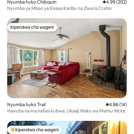
Nyumba huko Chiloquin
Ukadiriaji wa w
4.99 (202)
Nyumba ya Mbao ya Kisasa Karibu na Ziwa la Crater
Kipendwa cha wageni
Kipendwa cha wageni
Nyumba huko Trail
Ukadiriaji wa 
4.86 (14)
Inavutia na Ina nafasi kubwa. Ukaaji Wako wa Msimu Wote.
Kipendwa cha wageni
Kipendwa maarufu cha wageni