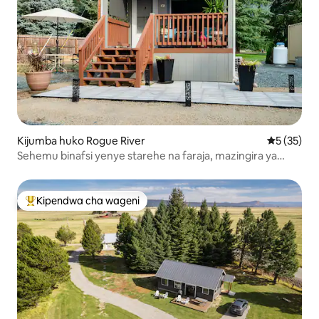
Kijumba huko Rogue River
Ukadiriaji 
5 (35)
Sehemu binafsi yenye starehe na faraja, mazingira ya
mashambani!
Kipendwa cha wageni
Kipendwa maarufu cha wageni