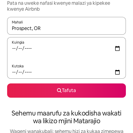
Pata na uweke nafasi kwenye malazi ya kipekee
kwenye Airbnb
Mahali
Wakati matokeo yanapatikana, vinjari kwa kutumia vitufe vya v
Kuingia
Kutoka
Tafuta
Sehemu maarufu za kukodisha wakati
wa likizo mjini Matarajio
Wageni wanakubali: sehemu hizi za kukaa zimepewa