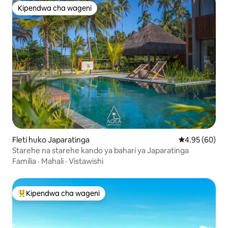
Kipendwa cha wageni
Kipendwa cha wageni
Fleti huko Japaratinga
Ukadiriaji wa 
4.95 (60)
Starehe na starehe kando ya bahari ya Japaratinga
Familia
·
Mahali
·
Vistawishi
Kipendwa cha wageni
Kipendwa maarufu cha wageni