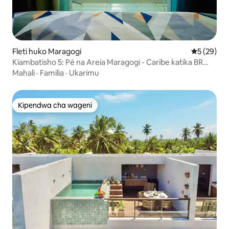
Fleti huko Maragogi
Ukadiriaji 
5 (29)
Kiambatisho 5: Pé na Areia Maragogi - Caribe katika BR
2ºandar
Mahali
·
Familia
·
Ukarimu
Kipendwa cha wageni
Kipendwa cha wageni