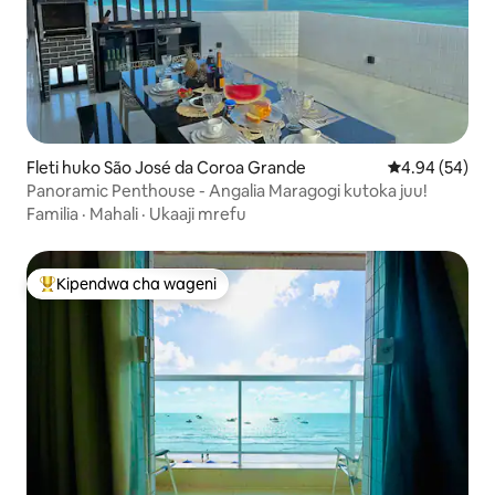
Fleti huko São José da Coroa Grande
Ukadiriaji wa 
4.94 (54)
Panoramic Penthouse - Angalia Maragogi kutoka juu!
Familia
·
Mahali
·
Ukaaji mrefu
Kipendwa cha wageni
Kipendwa maarufu cha wageni