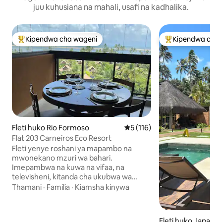
juu kuhusiana na mahali, usafi na kadhalika.
Kipendwa cha wageni
Kipendwa cha 
Kipendwa maarufu cha wageni
Kipendwa maaruf
Fleti huko Rio Formoso
Ukadiriaji wa wastani wa 5 kat
5 (116)
Flat 203 Carneiros Eco Resort
Fleti yenye roshani ya mapambo na
mwonekano mzuri wa bahari.
Imepambwa na kuwa na vifaa, na
televisheni, kitanda cha ukubwa wa
malkia na kitanda cha sofa. Ina chumba 1
Thamani
·
Familia
·
Kiamsha kinywa
cha kulala, bafu 1 na m ² 47. Kondo hiyo
iko katika Eco Resort Condominium ya
pwani ya paradisiac ya Carneiros, ina
Fleti huko Japarat