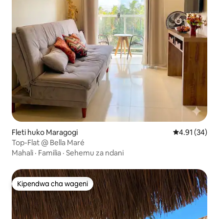
Fleti huko Maragogi
Ukadiriaji wa 
4.91 (34)
Top-Flat @ Bella Maré
Mahali
·
Familia
·
Sehemu za ndani
Kipendwa cha wageni
Kipendwa cha wageni