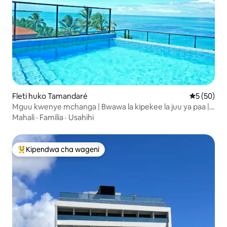
Fleti huko Tamandaré
Ukadiriaji 
5 (50)
Mguu kwenye mchanga | Bwawa la kipekee la juu ya paa |
La kupendeza
Mahali
·
Familia
·
Usahihi
Kipendwa cha wageni
Kipendwa maarufu cha wageni