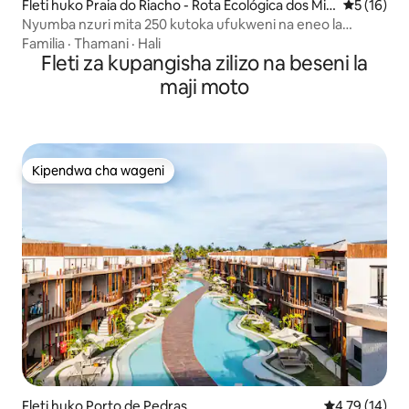
Fleti huko Praia do Riacho - Rota Ecológica dos Mila
Ukadiriaji 
5 (16)
gres
Nyumba nzuri mita 250 kutoka ufukweni na eneo la
burudani
Familia
·
Thamani
·
Hali
Fleti za kupangisha zilizo na beseni la
maji moto
Kipendwa cha wageni
Kipendwa cha wageni
Fleti huko Porto de Pedras
Ukadiriaji wa 
4.79 (14)