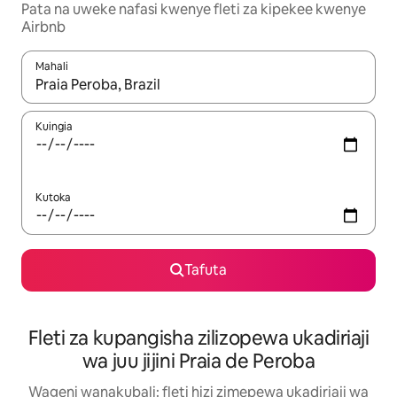
Pata na uweke nafasi kwenye fleti za kipekee kwenye
Airbnb
Mahali
Wakati matokeo yanapatikana, vinjari kwa kutumia vitufe vya v
Kuingia
Kutoka
Tafuta
Fleti za kupangisha zilizopewa ukadiriaji
wa juu jijini Praia de Peroba
Wageni wanakubali: fleti hizi zimepewa ukadiriaji wa