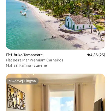
Fleti huko Tamandaré
Ukadiriaji wa 
4.85 (26)
Flat Beira Mar Premium Carneiros
Mahali
·
Familia
·
Starehe
Mwenyeji Bingwa
Mwenyeji Bingwa