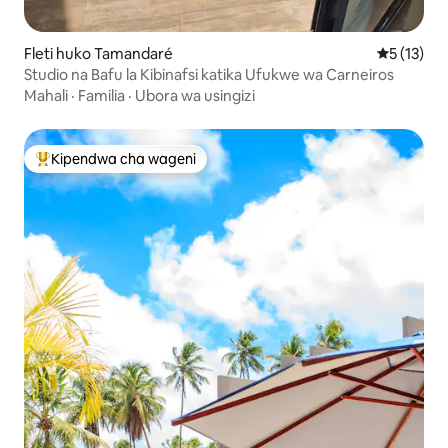
Fleti huko Tamandaré
Ukadiriaji 
5 (13)
Studio na Bafu la Kibinafsi katika Ufukwe wa Carneiros
Mahali
·
Familia
·
Ubora wa usingizi
Kipendwa cha wageni
Kipendwa maarufu cha wageni