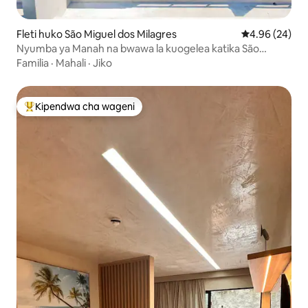
Fleti huko São Miguel dos Milagres
Ukadiriaji wa 
4.96 (24)
Nyumba ya Manah na bwawa la kuogelea katika São
Miguel dos Milagres
Familia
·
Mahali
·
Jiko
Kipendwa cha wageni
Kipendwa maarufu cha wageni