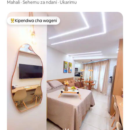
Carneiros
Mahali
·
Sehemu za ndani
·
Ukarimu
Kipendwa cha wageni
Kipendwa maarufu cha wageni