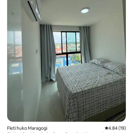
Fleti huko Maragogi
Ukadiriaji wa 
4.84 (19)