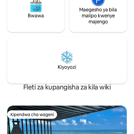
Maegesho ya bila
Bwawa
malipo kwenye
majengo
Kiyoyozi
Fleti za kupangisha za kila wiki
Kipendwa cha wageni
Kipendwa cha wageni