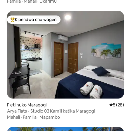
Carneiros
Familia
·
Mahali
·
Ukarimu
Kipendwa cha wageni
Kipendwa maarufu cha wageni
Fleti huko Maragogi
Ukadiriaji 
5 (28)
Arya Flats - Studio 03 Kamili katika Maragogi
Mahali
·
Familia
·
Mapambo