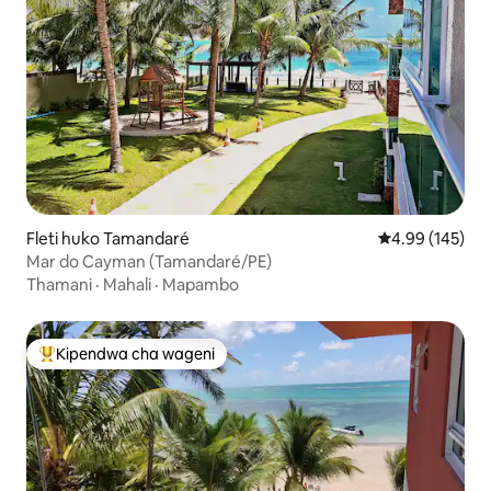
Fleti huko Tamandaré
Ukadiriaji wa w
4.99 (145)
Mar do Cayman (Tamandaré/PE)
Thamani
·
Mahali
·
Mapambo
Kipendwa cha wageni
Kipendwa maarufu cha wageni