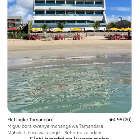
Fleti huko Tamandaré
Ukadiriaji wa 
4.95 (20)
Miguu bora kwenye mchanga wa Tamandaré
Mahali
·
Ubora wa usingizi
·
Sehemu za ndani