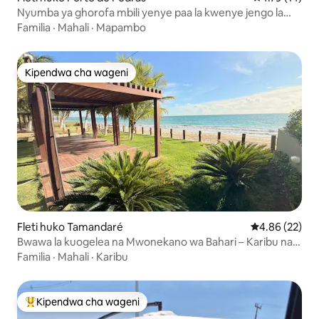
Nyumba ya ghorofa mbili yenye paa la kwenye jengo la
makazi karibu na pwani
Familia
·
Mahali
·
Mapambo
Kipendwa cha wageni
Kipendwa cha wageni
Fleti huko Tamandaré
Ukadiriaji wa 
4.86 (22)
Bwawa la kuogelea na Mwonekano wa Bahari – Karibu na
Ufukwe wa Carneiros
Familia
·
Mahali
·
Karibu
Kipendwa cha wageni
Kipendwa maarufu cha wageni