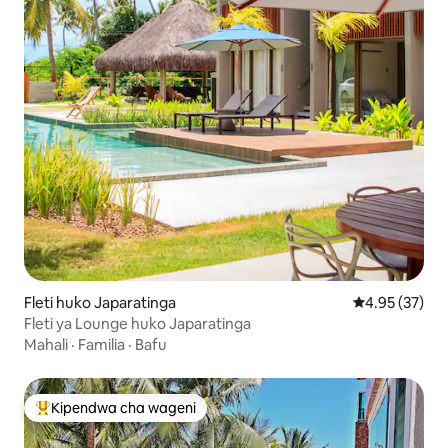
Fleti huko Japaratinga
Ukadiriaji wa 
4.95 (37)
Fleti ya Lounge huko Japaratinga
Mahali
·
Familia
·
Bafu
Kipendwa cha wageni
Kipendwa maarufu cha wageni