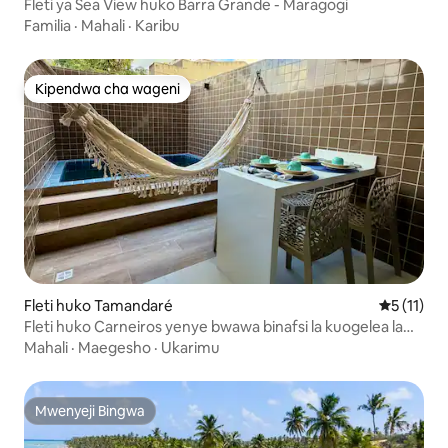
Fleti ya Sea View huko Barra Grande - Maragogi
Familia
·
Mahali
·
Karibu
Kipendwa cha wageni
Kipendwa cha wageni
Fleti huko Tamandaré
Ukadiriaji
5 (11)
Fleti huko Carneiros yenye bwawa binafsi la kuogelea la
Terrazza
Mahali
·
Maegesho
·
Ukarimu
Mwenyeji Bingwa
Mwenyeji Bingwa