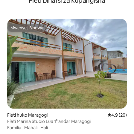
Fleti binafsi za kupangisha
Mwenyeji Bingwa
Mwenyeji Bingwa
Fleti huko Maragogi
Ukadiriaji wa
4.9 (20)
Fleti Marina Studio Lua 1° andar Maragogi
Familia
·
Mahali
·
Hali