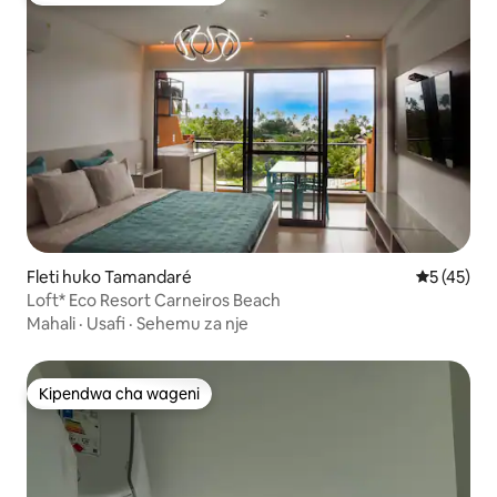
Fleti huko Tamandaré
Ukadiriaji 
5 (45)
Loft* Eco Resort Carneiros Beach
Mahali
·
Usafi
·
Sehemu za nje
Kipendwa cha wageni
Kipendwa cha wageni