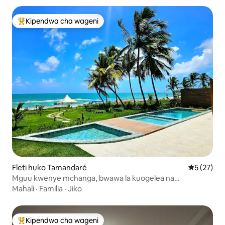
Kipendwa cha wageni
Kipendwa maarufu cha wageni
Fleti huko Tamandaré
Ukadiriaji 
5 (27)
Mguu kwenye mchanga, bwawa la kuogelea na
mwonekano wa bahari katika Carneiros
Mahali
·
Familia
·
Jiko
Kipendwa cha wageni
Kipendwa maarufu cha wageni