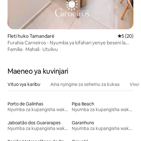
Fleti huko Tamandaré
Ukadiriaji 
5 (20)
Furahia Carneiros - Nyumba ya kifahari yenye beseni la
maji moto la kujitegemea
Familia
·
Mahali
·
Utulivu
Maeneo ya kuvinjari
Vituo vya karibu
Aina nyingine za sehemu za kukaa
Vivut
Porto de Galinhas
Pipa Beach
Nyumba za kupangisha wakati wa likizo
Nyumba za kupangisha wakati wa likizo
Jaboatão dos Guararapes
Garanhuns
Nyumba za kupangisha wakati wa likizo
Nyumba za kupangisha wakati wa likizo