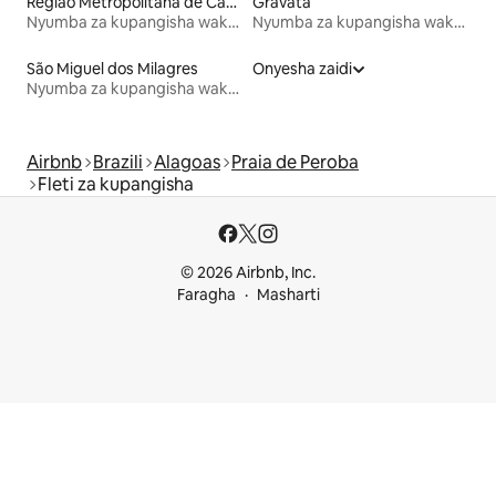
Região Metropolitana de Campina Grande
Gravatá
Nyumba za kupangisha wakati wa likizo
Nyumba za kupangisha wakati wa likizo
São Miguel dos Milagres
Onyesha zaidi
Nyumba za kupangisha wakati wa likizo
Airbnb
Brazili
Alagoas
Praia de Peroba
Fleti za kupangisha
© 2026 Airbnb, Inc.
Faragha
Masharti