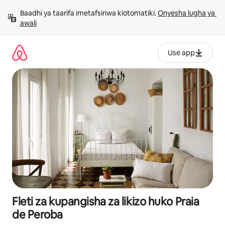
Ruka
Baadhi ya taarifa imetafsiriwa kiotomatiki. 
Onyesha lugha ya 
kwenda
awali
kwenye
maudhui
Use app
Fleti za kupangisha za likizo huko Praia
de Peroba