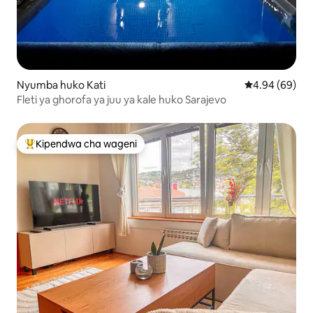
Nyumba huko Kati
Ukadiriaji wa 
4.94 (69)
Fleti ya ghorofa ya juu ya kale huko Sarajevo
Kipendwa cha wageni
Kipendwa maarufu cha wageni