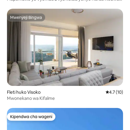
na ya Kati + Maegesho ya Bila Malipo
Mwenyeji Bingwa
Mwenyeji Bingwa
Fleti huko Visoko
Ukadiriaji wa
4.7 (10)
Mwonekano wa Kifalme
Kipendwa cha wageni
Kipendwa cha wageni