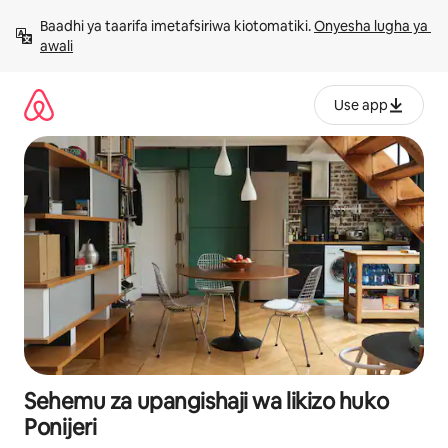
Ruka
Baadhi ya taarifa imetafsiriwa kiotomatiki. 
Onyesha lugha ya 
kwenda
awali
kwenye
maudhui
Use app
Sehemu za upangishaji wa likizo huko
Ponijeri