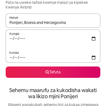
Pata na uweke nafasi kwenye malazi ya kipekee
kwenye Airbnb
Mahali
Wakati matokeo yanapatikana, vinjari kwa kutumia vitufe vya v
Kuingia
Kutoka
Tafuta
Sehemu maarufu za kukodisha wakati
wa likizo mjini Ponijeri
Wageni wanakubali: sehemu hizi za kukaa zimepewa