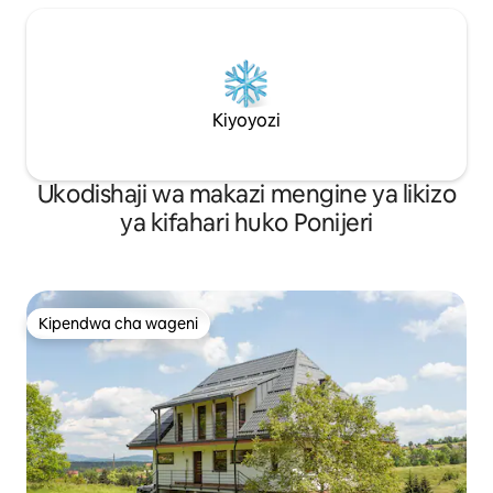
Kiyoyozi
Ukodishaji wa makazi mengine ya likizo
ya kifahari huko Ponijeri
Kipendwa cha wageni
Kipendwa cha wageni