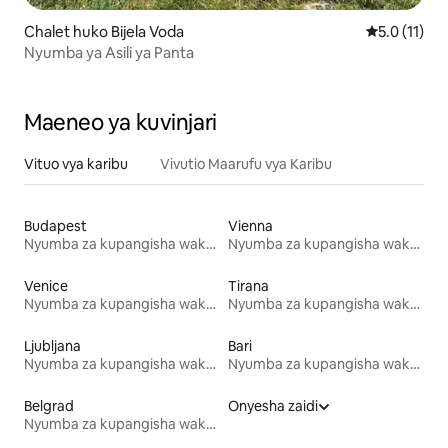
Chalet huko Bijela Voda
Ukadiriaji w
5.0 (11)
Nyumba ya Asili ya Panta
Maeneo ya kuvinjari
Vituo vya karibu
Vivutio Maarufu vya Karibu
Budapest
Vienna
Nyumba za kupangisha wakati wa likizo
Nyumba za kupangisha wakati wa likizo
Venice
Tirana
Nyumba za kupangisha wakati wa likizo
Nyumba za kupangisha wakati wa likizo
Ljubljana
Bari
Nyumba za kupangisha wakati wa likizo
Nyumba za kupangisha wakati wa likizo
Belgrad
Onyesha zaidi
Nyumba za kupangisha wakati wa likizo