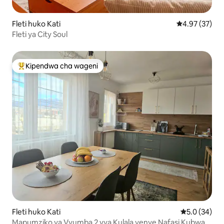
Fleti huko Kati
Ukadiriaji wa 
4.97 (37)
Fleti ya City Soul
Kipendwa cha wageni
Kipendwa maarufu cha wageni
Fleti huko Kati
Ukadiriaji wa
5.0 (34)
Mapumziko ya Vyumba 2 vya Kulala yenye Nafasi Kubwa