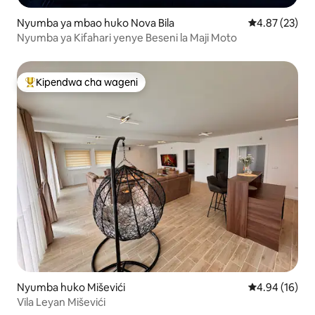
Nyumba ya mbao huko Nova Bila
Ukadiriaji wa 
4.87 (23)
Nyumba ya Kifahari yenye Beseni la Maji Moto
Kipendwa cha wageni
Kipendwa maarufu cha wageni
Nyumba huko Miševići
Ukadiriaji wa 
4.94 (16)
Vila Leyan Miševići