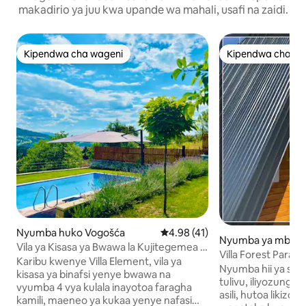
makadirio ya juu kwa upande wa mahali, usafi na zaidi.
Kipendwa cha wageni
Kipendwa cha wa
Kipendwa cha wageni
Kipendwa cha wa
Nyumba huko Vogošća
Ukadiriaji wa wastani wa 4.98 ka
4.98 (41)
Nyumba ya mbao 
Vila ya Kisasa ya Bwawa la Kujitegemea ·
Villa Forest Paradi
Faragha Kamili na Bustani
Karibu kwenye Villa Element, vila ya
Nyumba hii ya sha
kisasa ya binafsi yenye bwawa na
tulivu, iliyozungu
vyumba 4 vya kulala inayotoa faragha
asili, hutoa likiz
kamili, maeneo ya kukaa yenye nafasi