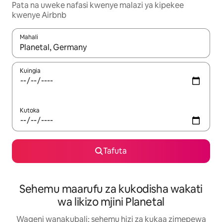
Pata na uweke nafasi kwenye malazi ya kipekee
kwenye Airbnb
Mahali
Wakati matokeo yanapatikana, vinjari kwa kutumia vitufe vya v
Kuingia
Kutoka
Tafuta
Sehemu maarufu za kukodisha wakati
wa likizo mjini Planetal
Wageni wanakubali: sehemu hizi za kukaa zimepewa