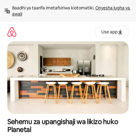
Ruka
Baadhi ya taarifa imetafsiriwa kiotomatiki. 
Onyesha lugha ya 
kwenda
awali
kwenye
maudhui
Use app
Sehemu za upangishaji wa likizo huko
Planetal