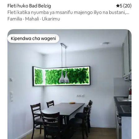
Fleti huko Bad Belzig
Ukadiriaji 
5 (20)
Fleti katika nyumba ya msanifu majengo iliyo na bustani,
bwawa
Familia
·
Mahali
·
Ukarimu
Kipendwa cha wageni
Kipendwa cha wageni