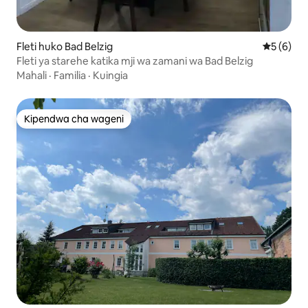
Fleti huko Bad Belzig
Ukadiriaji
5 (6)
Fleti ya starehe katika mji wa zamani wa Bad Belzig
Mahali
·
Familia
·
Kuingia
Kipendwa cha wageni
Kipendwa cha wageni