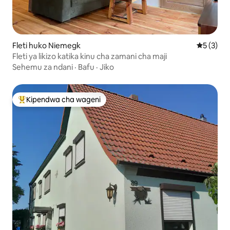
Fleti huko Niemegk
Ukadiriaji
5 (3)
Fleti ya likizo katika kinu cha zamani cha maji
Sehemu za ndani
·
Bafu
·
Jiko
Kipendwa cha wageni
Kipendwa maarufu cha wageni