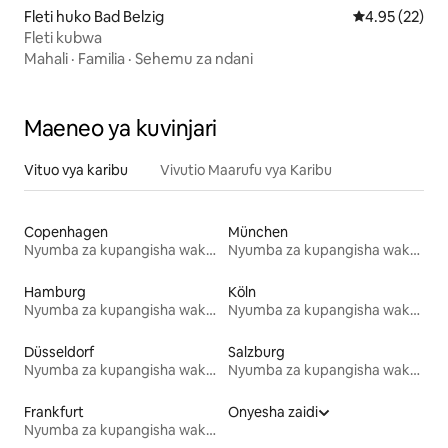
Fleti huko Bad Belzig
Ukadiriaji wa 
4.95 (22)
Fleti kubwa
Mahali
·
Familia
·
Sehemu za ndani
Maeneo ya kuvinjari
Vituo vya karibu
Vivutio Maarufu vya Karibu
Copenhagen
München
Nyumba za kupangisha wakati wa likizo
Nyumba za kupangisha wakati wa likizo
Hamburg
Köln
Nyumba za kupangisha wakati wa likizo
Nyumba za kupangisha wakati wa likizo
Düsseldorf
Salzburg
Nyumba za kupangisha wakati wa likizo
Nyumba za kupangisha wakati wa likizo
Frankfurt
Onyesha zaidi
Nyumba za kupangisha wakati wa likizo