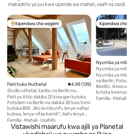
makadirio ya juu kwa upande wa mahali, usafi na zaidi.
Kipendwa cha wageni
Kipendwa cha wa
Kipendwa maarufu cha wageni
Kipendwa cha wa
Nyumba ya mbao h
Nyumba ya mbao y
sauna na bwawa la
Nyumba ya mbao y
na Berlin, Potsdam
Fleti huko Nuthetal
Ukadiriaji wa wastani wa 4.99 kat
4.99 (139)
Beelitz. Ikiwa un
Studio uthetal, karibu na Berlin na
kutoka kwenye ms
Potsdam, maegesho
Fleti ya Attic dakika 20 kwa gari kutoka
unataka kuwa na w
Familia
·
Mahali
·
Se
Potsdam na Berlin na dakika 30 kwa treni
unaweza kupumzik
kutoka BER. Jiko la mbunifu lenye nafasi
kwenye eneo la us
kubwa, lenye vifaa kamili *, bafu lenye
Nyumba hii ndogo 
beseni la kuogea la Agape Vieques na
Familia
·
Mahali
·
Usahihi
yenye nafasi kubwa
sinki inayolingana * , chumba cha kulala
Vistawishi maarufu kwa ajili ya Planetal
wa chumvi ya Hima
chenye kitanda cha mita 2.70 * , chumba
kuogelea la kujit