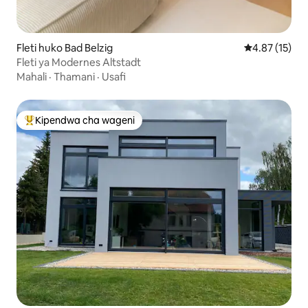
Fleti huko Bad Belzig
Ukadiriaji wa 
4.87 (15)
Fleti ya Modernes Altstadt
Mahali
·
Thamani
·
Usafi
Kipendwa cha wageni
Kipendwa maarufu cha wageni