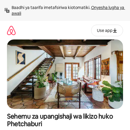
Ruka
Baadhi ya taarifa imetafsiriwa kiotomatiki. 
Onyesha lugha ya 
kwenda
awali
kwenye
maudhui
Use app
Sehemu za upangishaji wa likizo huko
Phetchaburi