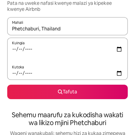
Pata na uweke nafasi kwenye malazi ya kipekee
kwenye Airbnb
Mahali
Wakati matokeo yanapatikana, vinjari kwa kutumia vitufe vya v
Kuingia
Kutoka
Tafuta
Sehemu maarufu za kukodisha wakati
wa likizo mjini Phetchaburi
Wageni wanakubali: sehemu hizi za kukaa zimepewa