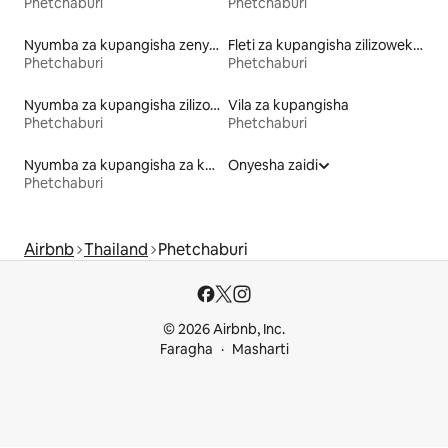
Phetchaburi
Phetchaburi
umepata sifa kama mojawapo ya
maeneo maarufu ya gofu ya Asia,
Nyumba za kupangisha zenye mabwawa
Fleti za kupangisha zilizowekewa huduma
pamoja na kozi zake zilizotunzwa vizuri
Phetchaburi
Phetchaburi
na mandhari nzuri ya pwani. Cha-Am na
Hua Hin wanashiriki ufukwe mrefu wa
Nyumba za kupangisha zilizo na sauna
Vila za kupangisha
kilomita 15, kuanzia Cha-Am na kuenea
Phetchaburi
Phetchaburi
hadi Hua Hin. Kuna vivutio vingi katika
eneo hilo, tafadhali angalia mtandaoni
maeneo maarufu katika Jiji la Hua Hin na
Nyumba za kupangisha za kulala wageni
Onyesha zaidi
Phetchaburi.
Phetchaburi
Airbnb
Thailand
Phetchaburi
© 2026 Airbnb, Inc.
Faragha
Masharti