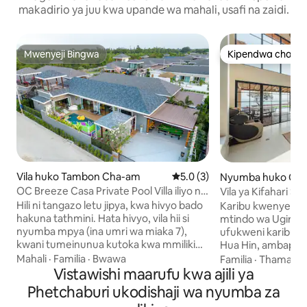
makadirio ya juu kwa upande wa mahali, usafi na zaidi.
Mwenyeji Bingwa
Kipendwa cha wa
Mwenyeji Bingwa
Kipendwa cha wa
Vila huko Tambon Cha-am
Ukadiriaji wa wastani wa 5.0 k
5.0 (3)
Nyumba huko Ch
OC Breeze Casa Private Pool Villa iliyo na
Vila ya Kifahari San
vyumba 3 vya kulala,
Ufukweni yenye Vy
Hili ni tangazo letu jipya, kwa hivyo bado
Karibu kwenye vila
Bwawa
hakuna tathmini. Hata hivyo, vila hii si
mtindo wa Ugiriki 
nyumba mpya (ina umri wa miaka 7),
ufukweni karibu 
kwani tumeinunua kutoka kwa mmiliki
Hua Hin, ambapo an
mwingine hivi karibuni. Tumeboresha
inakutana na maisha
Mahali
·
Familia
·
Bwawa
Familia
·
Thamani
tangazo ili kudumisha kiwango chetu cha
Vistawishi maarufu kwa ajili ya
hii ya kipekee ina 
juu. Tuna tathmini zaidi ya 9,700 na
moja wa ufukweni,
Phetchaburi ukodishaji wa nyumba za
ukadiriaji wa nyota 5 wa asilimia 92
nje lenye maji mot