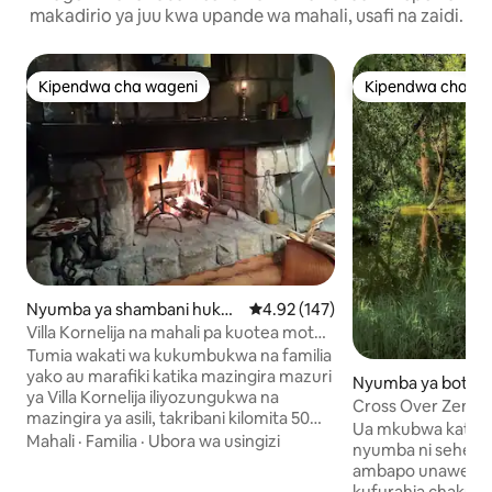
makadirio ya juu kwa upande wa mahali, usafi na zaidi.
Kipendwa cha wageni
Kipendwa cha wa
Kipendwa cha wageni
Kipendwa cha wa
Nyumba ya shambani huko
Ukadiriaji wa wastani wa 4.92 kat
4.92 (147)
Stari Slankamen
Villa Kornelija na mahali pa kuotea moto
pa kimahaba!
Tumia wakati wa kukumbukwa na familia
yako au marafiki katika mazingira mazuri
Nyumba ya boti h
ya Villa Kornelija iliyozungukwa na
d
Cross Over Zemu
mazingira ya asili, takribani kilomita 50
Ua mkubwa katika k
kutoka Belgrade kwenye ukingo wa mto
Mahali
·
Familia
·
Ubora wa usingizi
nyumba ni sehem
Danube, lakini umeunganishwa na
ambapo unaweza 
ulimwengu na Wi-Fi ya bila malipo.
kufurahia chakula