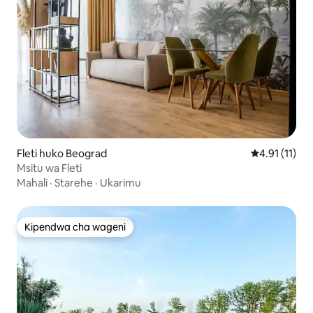
Fleti huko Beograd
Ukadiriaji wa
4.91 (11)
Msitu wa Fleti
Mahali
·
Starehe
·
Ukarimu
Kipendwa cha wageni
Kipendwa cha wageni