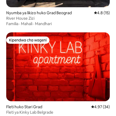
Nyumba ya likizo huko Grad Beograd
Ukadiriaji wa
4.8 (15)
River House Zizi
Familia
·
Mahali
·
Mandhari
Kipendwa cha wageni
Kipendwa cha wageni
Fleti huko Stari Grad
Ukadiriaji wa 
4.97 (34)
Fleti ya Kinky Lab Belgrade