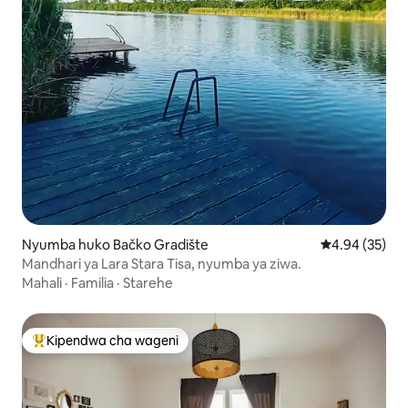
Nyumba huko Bačko Gradište
Ukadiriaji wa 
4.94 (35)
Mandhari ya Lara Stara Tisa, nyumba ya ziwa.
Mahali
·
Familia
·
Starehe
Kipendwa cha wageni
Kipendwa maarufu cha wageni