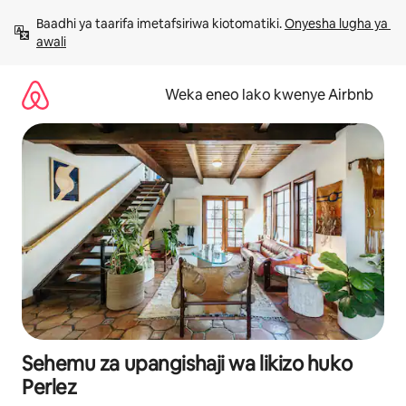
Ruka
Baadhi ya taarifa imetafsiriwa kiotomatiki. 
Onyesha lugha ya 
kwenda
awali
kwenye
maudhui
Weka eneo lako kwenye Airbnb
Sehemu za upangishaji wa likizo huko
Perlez