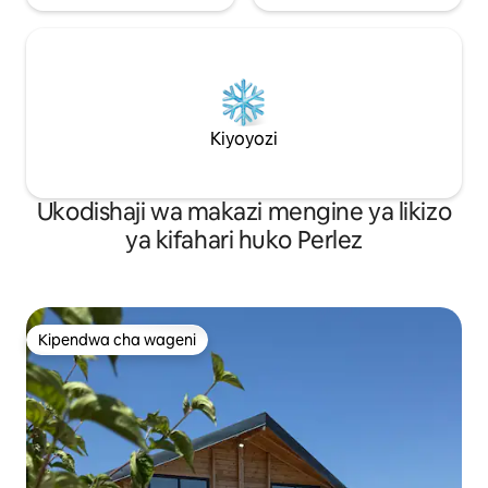
Kiyoyozi
Ukodishaji wa makazi mengine ya likizo
ya kifahari huko Perlez
Kipendwa cha wageni
Kipendwa cha wageni