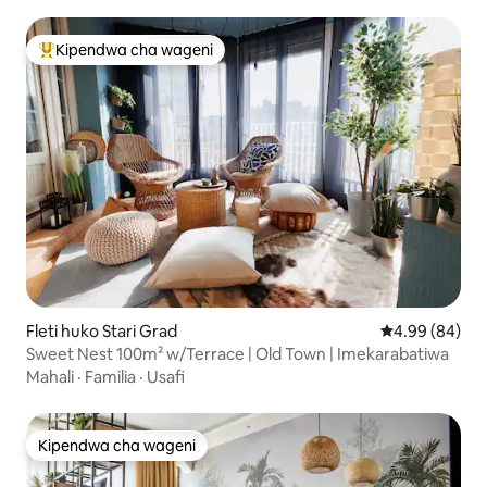
Kipendwa cha wageni
Kipendwa maarufu cha wageni
Fleti huko Stari Grad
Ukadiriaji wa 
4.99 (84)
Sweet Nest 100m² w/Terrace | Old Town | Imekarabatiwa
Mahali
·
Familia
·
Usafi
Kipendwa cha wageni
Kipendwa cha wageni