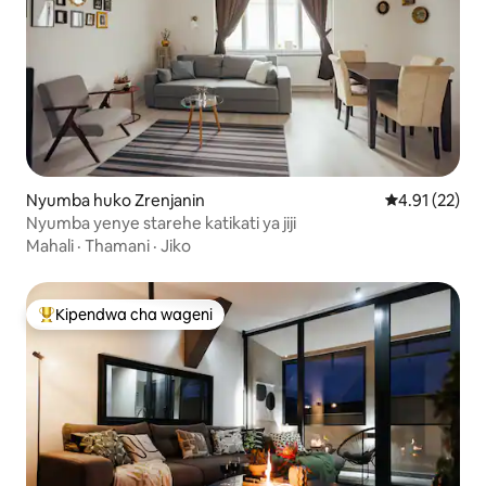
Nyumba huko Zrenjanin
Ukadiriaji wa 
4.91 (22)
Nyumba yenye starehe katikati ya jiji
Mahali
·
Thamani
·
Jiko
Kipendwa cha wageni
Kipendwa maarufu cha wageni