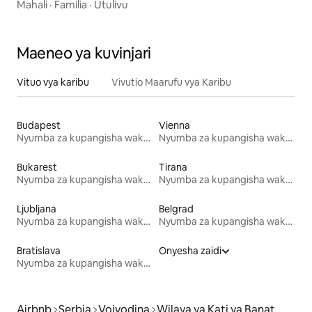
Mahali
·
Familia
·
Utulivu
Maeneo ya kuvinjari
Vituo vya karibu
Vivutio Maarufu vya Karibu
Budapest
Vienna
Nyumba za kupangisha wakati wa likizo
Nyumba za kupangisha wakati wa likizo
Bukarest
Tirana
Nyumba za kupangisha wakati wa likizo
Nyumba za kupangisha wakati wa likizo
Ljubljana
Belgrad
Nyumba za kupangisha wakati wa likizo
Nyumba za kupangisha wakati wa likizo
Bratislava
Onyesha zaidi
Nyumba za kupangisha wakati wa likizo
Airbnb
Serbia
Vojvodina
Wilaya ya Kati ya Banat