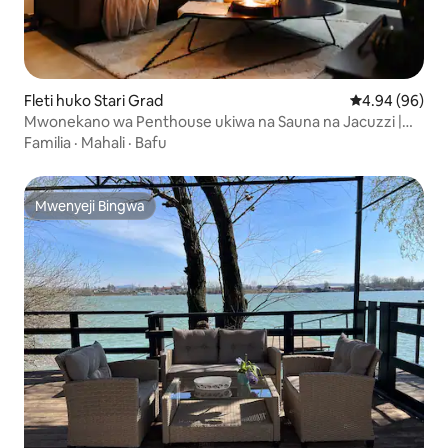
Fleti huko Stari Grad
Ukadiriaji wa 
4.94 (96)
Mwonekano wa Penthouse ukiwa na Sauna na Jacuzzi |
Old Town
Familia
·
Mahali
·
Bafu
Mwenyeji Bingwa
Mwenyeji Bingwa