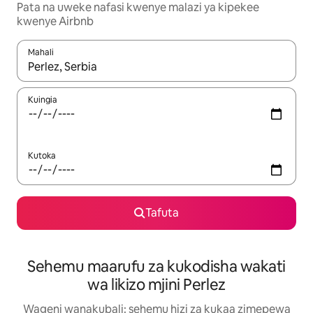
Pata na uweke nafasi kwenye malazi ya kipekee
kwenye Airbnb
Mahali
Wakati matokeo yanapatikana, vinjari kwa kutumia vitufe vya v
Kuingia
Kutoka
Tafuta
Sehemu maarufu za kukodisha wakati
wa likizo mjini Perlez
Wageni wanakubali: sehemu hizi za kukaa zimepewa