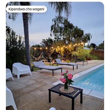
Kipendwa cha wageni
Kipendwa cha wageni