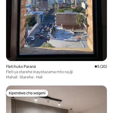
Fleti huko Paraná
Ukadiriaji 
5 (20)
Fleti ya starehe inayotazama mto na jiji
Mahali
·
Starehe
·
Hali
Kipendwa cha wageni
Kipendwa cha wageni