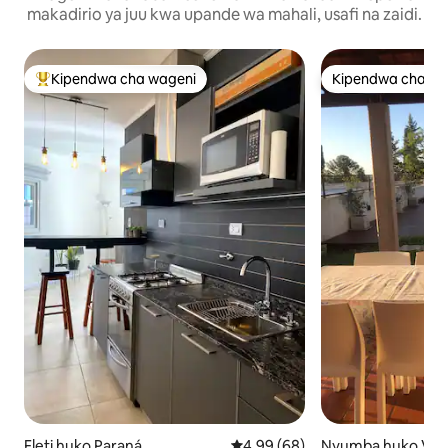
makadirio ya juu kwa upande wa mahali, usafi na zaidi.
Kipendwa cha wageni
Kipendwa cha wa
Kipendwa maarufu cha wageni
Kipendwa cha wa
Fleti huko Paraná
Ukadiriaji wa wastani wa 4.99 ka
4.99 (68)
Nyumba huko Villa