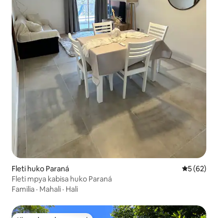
Fleti huko Paraná
Ukadiriaji 
5 (62)
Fleti mpya kabisa huko Paraná
Familia
·
Mahali
·
Hali