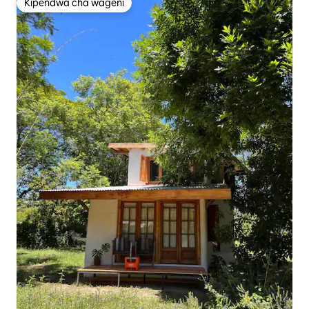
Kipendwa cha wageni
Kipendwa cha wageni