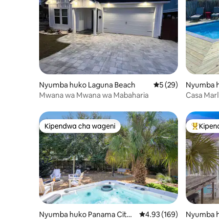
Nyumba huko Laguna Beach
Ukadiriaji wa wastan
5 (29)
Nyumba h
Lagoon
Mwana wa Mwana wa Mabaharia
Casa Marl
Kipendwa cha wageni
Kipen
Kipendwa cha wageni
Kipendw
Nyumba huko Panama City
Ukadiriaji wa wastani wa
4.93 (169)
Nyumba h