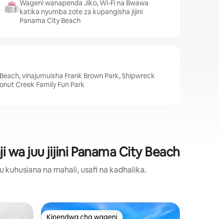
Wageni wanapenda Jiko, Wi-Fi na Bwawa
katika nyumba zote za kupangisha jijini
Panama City Beach
ty Beach, vinajumuisha Frank Brown Park, Shipwreck
onut Creek Family Fun Park
i wa juu jijini Panama City Beach
 kuhusiana na mahali, usafi na kadhalika.
Nyumba 
Kipendwa cha wageni
Kipe