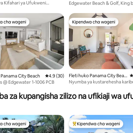
h
 Kifahari ya Ufukweni
Edgewater Beach & Golf, King 
batiwa Hivi Karibuni | Mapumziko
Ocean view!
a cha wageni
Kipendwa cha wageni
a cha wageni
Kipendwa cha wageni
Fleti huko Panama City Beac
U
o Panama City Beach
Ukadiriaji wa wastani wa 4.9 kati ya 5, tathm
4.9 (30)
 4.91 kati ya 5, tathmini 261
h
Nyumba ya kustarehesha karib
ss @ Edgewater 1-1006 PCB
Ufukwe, Pier Park, dakika 15 k
 za kupangisha zilizo na ufikiaji wa u
a cha wageni
Kipendwa cha wageni
a cha wageni
Kipendwa maarufu cha wageni