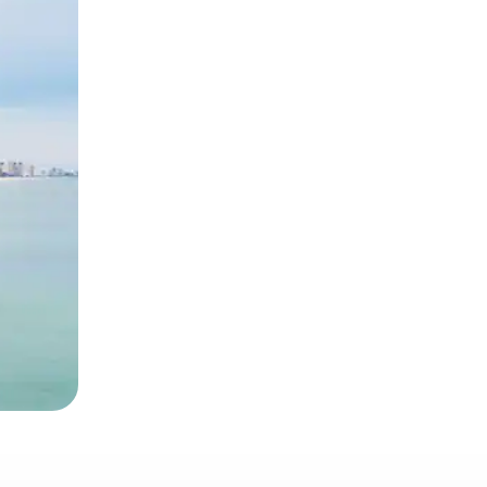
lezesha kidole kwenye ishara.