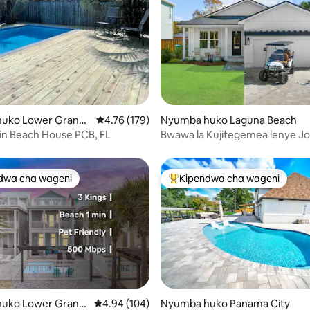
i wa 5 kati ya 5, tathmini 29
uko Lower Grand
Ukadiriaji wa wastani wa 4.76 kati ya 5, tathmi
4.76 (179)
Nyumba huko Laguna Beach
in Beach House PCB, FL
Bwawa la Kujitegemea lenye Jo
Baiskeli, Gari la Gofu, Nyota 5!
dwa cha wageni
Kipendwa cha wageni
a maarufu cha wageni
Kipendwa maarufu cha wageni
 4.93 kati ya 5, tathmini 169
uko Lower Grand
Ukadiriaji wa wastani wa 4.94 kati ya 5, tathmi
4.94 (104)
Nyumba huko Panama City