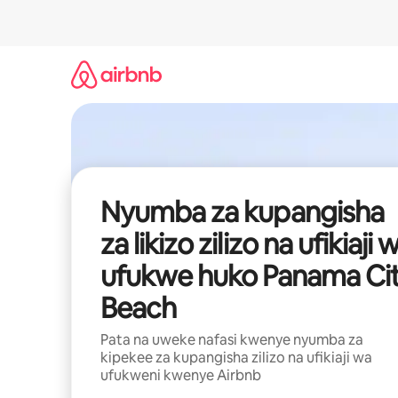
Ruka
kwenda
kwenye
maudhui
Nyumba za kupangisha
za likizo zilizo na ufikiaji 
ufukwe huko Panama Ci
Beach
Pata na uweke nafasi kwenye nyumba za
kipekee za kupangisha zilizo na ufikiaji wa
ufukweni kwenye Airbnb