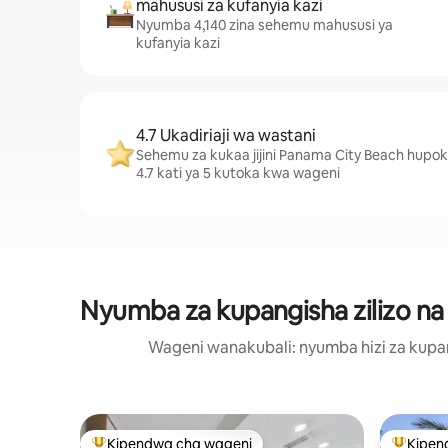
mahususi za kufanyia kazi
Nyumba 4,140 zina sehemu mahususi ya
kufanyia kazi
4.7 Ukadiriaji wa wastani
Sehemu za kukaa jijini Panama City Beach hupok
4.7 kati ya 5 kutoka kwa wageni
Nyumba za kupangisha zilizo na u
Wageni wanakubali: nyumba hizi za kupang
Kipendwa cha wageni
Kipen