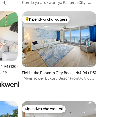
Kondo ya Ufukweni ya Panama City -
bed,
Mwonekano wa Kuvutia
Kipendwa cha wageni
Kipendwa maarufu cha wageni
kadiriaji wa wastani wa 4.94 kati ya 5, tathmini 120
4.94 (120)
ini 30
u na
Fleti huko Panama City Beac
Ukadiriaji wa wastani wa
4.94 (116)
wenda 30A
h
"Mwishowe" Luxury BeachFront/viti vya
fukweni
BILA MALIPO/mwavuli
Kipendwa cha wageni
Kipendwa cha wageni