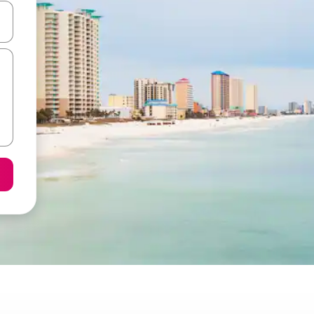
 vitufe vya vishale vya juu na chini au uchunguze kwa kugusa au kute