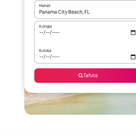
Mahali
Wakati matokeo yanapatikana, vinjari kwa kutumia
Kuingia
Kutoka
Tafuta