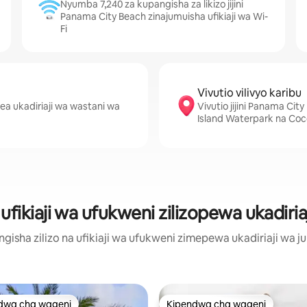
Nyumba 7,240 za kupangisha za likizo jijini
Panama City Beach zinajumuisha ufikiaji wa Wi-
Fi
Vivutio vilivyo karibu
ea ukadiriaji wa wastani wa
Vivutio jijini Panama Ci
Island Waterpark na Coc
fikiaji wa ufukweni zilizopewa ukadiriaj
isha zilizo na ufikiaji wa ufukweni zimepewa ukadiriaji wa juu
dwa cha wageni
Kipendwa cha wageni