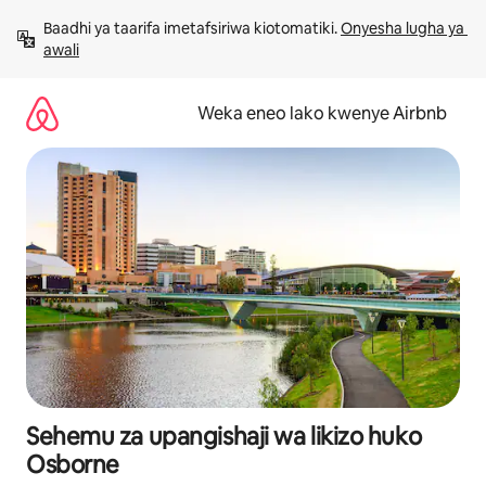
Ruka
Baadhi ya taarifa imetafsiriwa kiotomatiki. 
Onyesha lugha ya 
kwenda
awali
kwenye
maudhui
Weka eneo lako kwenye Airbnb
Sehemu za upangishaji wa likizo huko
Osborne