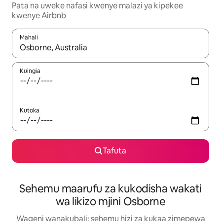
Pata na uweke nafasi kwenye malazi ya kipekee
kwenye Airbnb
Mahali
Wakati matokeo yanapatikana, vinjari kwa kutumia vitufe vya v
Kuingia
Kutoka
Tafuta
Sehemu maarufu za kukodisha wakati
wa likizo mjini Osborne
Wageni wanakubali: sehemu hizi za kukaa zimepewa