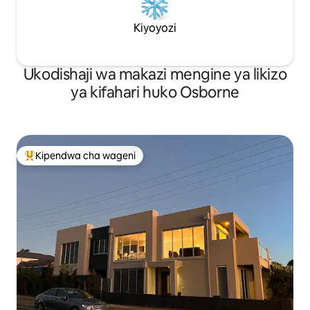
Kiyoyozi
Ukodishaji wa makazi mengine ya likizo
ya kifahari huko Osborne
Kipendwa cha wageni
Kipendwa maarufu cha wageni