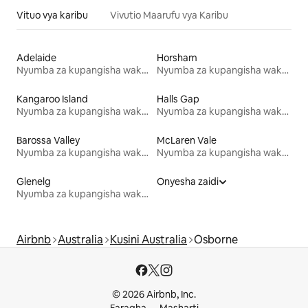
Vituo vya karibu
Vivutio Maarufu vya Karibu
Adelaide
Horsham
Nyumba za kupangisha wakati wa likizo
Nyumba za kupangisha wakati wa likizo
Kangaroo Island
Halls Gap
Nyumba za kupangisha wakati wa likizo
Nyumba za kupangisha wakati wa likizo
Barossa Valley
McLaren Vale
Nyumba za kupangisha wakati wa likizo
Nyumba za kupangisha wakati wa likizo
Glenelg
Onyesha zaidi
Nyumba za kupangisha wakati wa likizo
Airbnb
Australia
Kusini Australia
Osborne
© 2026 Airbnb, Inc.