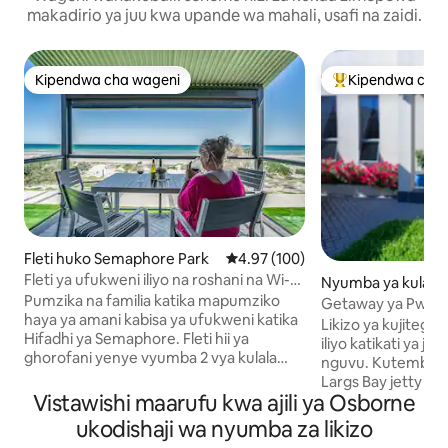
makadirio ya juu kwa upande wa mahali, usafi na zaidi.
Kipendwa cha wageni
Kipendwa cha 
Kipendwa cha wageni
Kipendwa maaruf
Fleti huko Semaphore Park
Ukadiriaji wa wastani wa 4.97 kat
4.97 (100)
Fleti ya ufukweni iliyo na roshani na Wi-Fi
Nyumba ya kulala 
ya bila malipo
Pumzika na familia katika mapumziko
ko Largs Bay
Getaway ya Pwani y
haya ya amani kabisa ya ufukweni katika
Likizo ya kujiteg
Hifadhi ya Semaphore. Fleti hii ya
iliyo katikati ya j
ghorofani yenye vyumba 2 vya kulala
nguvu. Kutembea kwa dakika 10 kwenda
inatoa mandhari ya kuvutia ya bahari
Largs Bay jetty na
kutoka kwenye roshani, jikoni, chumba
Vistawishi maarufu kwa ajili ya Osborne
kilomita 5 za ufuk
kikuu cha kulala na sebule. Kitanda cha
Semaphore na Por
ukodishaji wa nyumba za likizo
mfalme katika chumba kikuu cha kulala,
kihistoria. Furahi