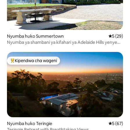
Nyumba huko Summertown
Ukadiriaji 
5 (29)
Nyumba ya shambani ya kifahari ya Adelaide Hills yenye
mandhari ya shamba la mizabibu
Kipendwa cha wageni
Kipendwa maarufu cha wageni
Nyumba huko Teringie
Ukadiriaji 
5 (67)
Teringie Retreat with Breathtaking Views