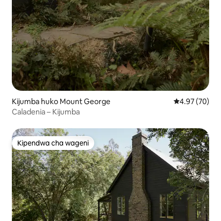
Kijumba huko Mount George
Ukadiriaji wa 
4.97 (70)
Caladenia – Kijumba
Kipendwa cha wageni
Kipendwa cha wageni