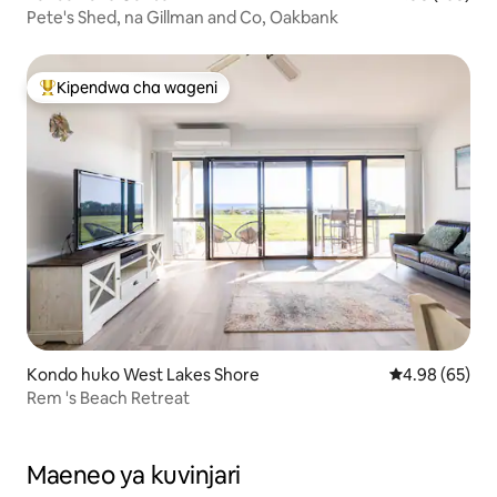
Pete's Shed, na Gillman and Co, Oakbank
Kipendwa cha wageni
Kipendwa maarufu cha wageni
Kondo huko West Lakes Shore
Ukadiriaji wa 
4.98 (65)
Rem 's Beach Retreat
Maeneo ya kuvinjari