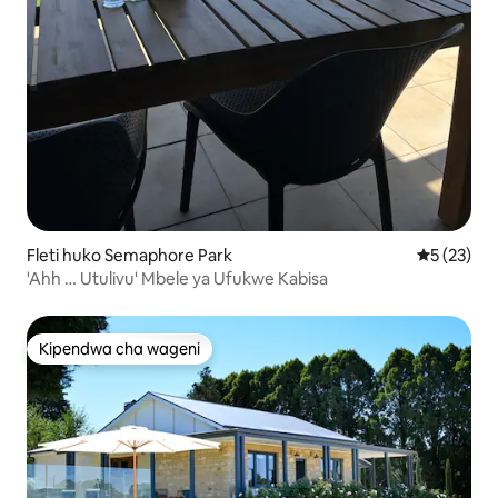
Fleti huko Semaphore Park
Ukadiriaji 
5 (23)
'Ahh … Utulivu' Mbele ya Ufukwe Kabisa
Kipendwa cha wageni
Kipendwa cha wageni