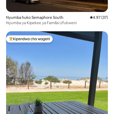
Nyumba huko Semaphore South
Ukadiriaji wa 
4.97 (37)
Nyumba ya Kipekee ya Familia Ufukweni
Kipendwa cha wageni
Kipendwa maarufu cha wageni