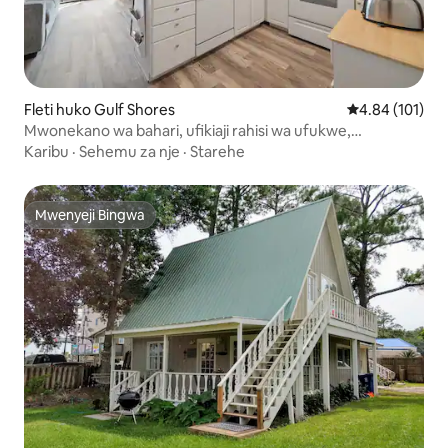
Fleti huko Gulf Shores
Ukadiriaji wa w
4.84 (101)
Mwonekano wa bahari, ufikiaji rahisi wa ufukwe,
marekebisho mazuri
Karibu
·
Sehemu za nje
·
Starehe
Mwenyeji Bingwa
Mwenyeji Bingwa