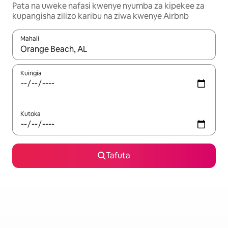
Pata na uweke nafasi kwenye nyumba za kipekee za
kupangisha zilizo karibu na ziwa kwenye Airbnb
Mahali
Wakati matokeo yanapatikana, vinjari kwa kutumia vitufe vya v
Kuingia
Kutoka
Tafuta