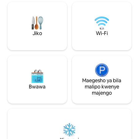
baiskeli za Gulf S
Furahia ufikiaji wa haraka, wa eneo la kati
kwa dakika 1 ☀ Ch
wa mikahawa bora, mbogamboga na
Umeme + maegesho
shughuli. Vifaa vya ufukweni na
magari 3 ☀ Meza 
maegesho ya bila malipo
wa kidijitali Ua 
yamejumuishwa! Ukaaji wa kila mwezi wa
wa☀ kujitegemea, u
Jiko
Wi-Fi
watu wanaohama kwa msimu
kuning 'inia + shi
unakaribishwa — wasiliana nasi ili upate
+ kitanda cha mot
maelezo :)
Lango la mtoto
Maegesho ya bila
Bwawa
malipo kwenye
majengo