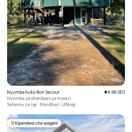
Nyumba huko Bon Secour
Ukadiriaji wa 
4.96 (81)
Nyumba ya shambani ya mwezi
Sehemu za nje
·
Mandhari
·
Ufikiaji
Kipendwa cha wageni
Kipendwa maarufu cha wageni