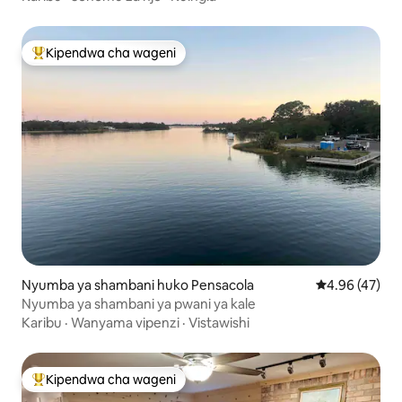
Kipendwa cha wageni
Kipendwa maarufu cha wageni
Nyumba ya shambani huko Pensacola
Ukadiriaji wa 
4.96 (47)
Nyumba ya shambani ya pwani ya kale
Karibu
·
Wanyama vipenzi
·
Vistawishi
Kipendwa cha wageni
Kipendwa maarufu cha wageni