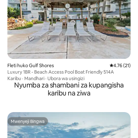
Fleti huko Gulf Shores
Ukadiriaji wa 
4.76 (21)
Luxury 1BR - Beach Access Pool Boat Friendly 514A
Karibu
·
Mandhari
·
Ubora wa usingizi
Nyumba za shambani za kupangisha
karibu na ziwa
Mwenyeji Bingwa
Mwenyeji Bingwa