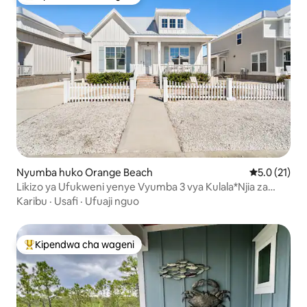
Kipendwa maarufu cha wageni
Nyumba huko Orange Beach
Ukadiriaji wa
5.0 (21)
Likizo ya Ufukweni yenye Vyumba 3 vya Kulala*Njia za
Matembezi+Karibu na Ufukweni*Bwawa la Kuogelea
Karibu
·
Usafi
·
Ufuaji nguo
Kipendwa cha wageni
Kipendwa maarufu cha wageni