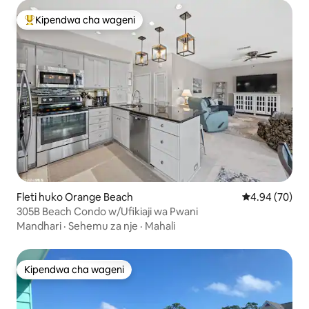
Kipendwa cha wageni
Kipendwa maarufu cha wageni
Fleti huko Orange Beach
Ukadiriaji wa 
4.94 (70)
305B Beach Condo w/Ufikiaji wa Pwani
Mandhari
·
Sehemu za nje
·
Mahali
Kipendwa cha wageni
Kipendwa cha wageni