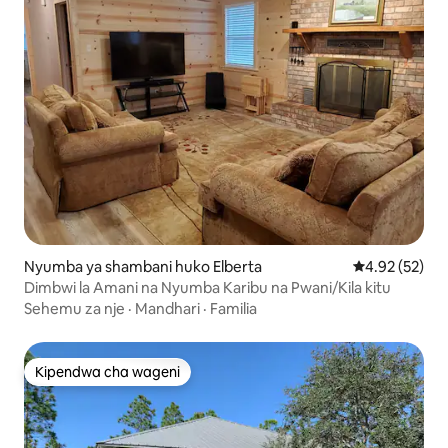
Nyumba ya shambani huko Elberta
Ukadiriaji wa 
4.92 (52)
Dimbwi la Amani na Nyumba Karibu na Pwani/Kila kitu
Sehemu za nje
·
Mandhari
·
Familia
Kipendwa cha wageni
Kipendwa cha wageni