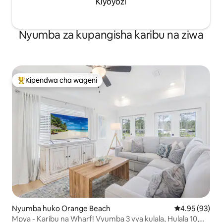
Kiyoyozi
Nyumba za kupangisha karibu na ziwa
Kipendwa cha wageni
Kipendwa maarufu cha wageni
Nyumba huko Orange Beach
Ukadiriaji wa 
4.95 (93)
Mpya - Karibu na Wharf! Vyumba 3 vya kulala, Hulala 10,