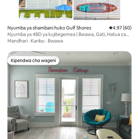
Nyumba ya shambani huko Gulf Shores
Ukadiriaji wa 
4.97 (60)
Nyumba ya 4BD ya kujitegemea | Bwawa, Gati, Hatua za
Kwenda Ufukweni, Mandhari
Mandhari
·
Karibu
·
Bwawa
Kipendwa cha wageni
Kipendwa cha wageni