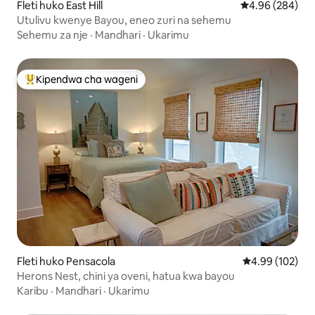
Fleti huko East Hill
Ukadiriaji wa wa
4.96 (284)
Utulivu kwenye Bayou, eneo zuri na sehemu
Sehemu za nje
·
Mandhari
·
Ukarimu
Kipendwa cha wageni
Kipendwa maarufu cha wageni
Fleti huko Pensacola
Ukadiriaji wa w
4.99 (102)
Herons Nest, chini ya oveni, hatua kwa bayou
Karibu
·
Mandhari
·
Ukarimu