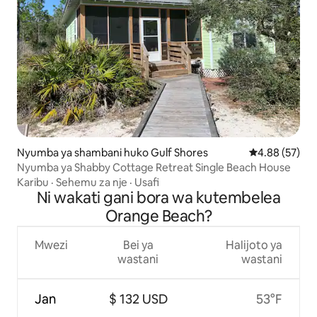
Nyumba ya shambani huko Gulf Shores
Ukadiriaji wa 
4.88 (57)
Nyumba ya Shabby Cottage Retreat Single Beach House
Karibu
·
Sehemu za nje
·
Usafi
Ni wakati gani bora wa kutembelea
Orange Beach?
Mwezi
Bei ya
Halijoto ya
wastani
wastani
Jan
$ 132 USD
53°F