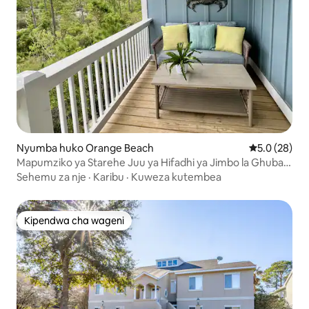
Nyumba huko Orange Beach
Ukadiriaji wa
5.0 (28)
Mapumziko ya Starehe Juu ya Hifadhi ya Jimbo la Ghuba:
Mapumziko ya Hoot Owl
Sehemu za nje
·
Karibu
·
Kuweza kutembea
Kipendwa cha wageni
Kipendwa cha wageni