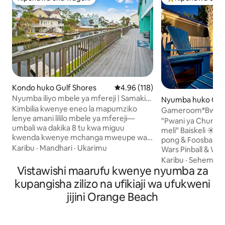
Kipendwa cha wageni
Kipendwa maaruf
Kondo huko Gulf Shores
Ukadiriaji wa wastani wa 4.96 kat
4.96 (118)
Nyumba iliyo mbele ya mfereji | Samaki
Nyumba huko Ora
kutoka kwenye gati | Tembea hadi
Kimbilia kwenye eneo la mapumziko
Gameroom*Bwawa*
ufukweni
lenye amani lililo mbele ya mfereji—
*Firepit*Ping Pong
"Pwani ya Chungwa
umbali wa dakika 8 tu kwa miguu
meli" Baiskeli ☀ 8 zim
kwenda kwenye mchanga mweupe wa
pong & Foosball ☀
Gulf Shores Public Beach na The
Karibu
·
Mandhari
·
Ukarimu
Wars Pinball & Wh
Hangout! Vua samaki au zindua boti
Jam na Pacman ☀
Karibu
·
Sehemu za
kutoka kwenye gati zinazofikika kwa
Vistawishi maarufu kwenye nyumba za
kutembea kwa dakik
urahisi kando ya mfereji. Kunywa
midoli hutolewa)
kupangisha zilizo na ufikiaji wa ufukweni
kahawa na upumzike kwenye sitaha
dakika 1 kutoka 
jijini Orange Beach
kubwa yenye mandhari ya kupendeza ya
mbele Ufikiaji wa
ufukweni. Choma kwenye eneo la
kwenye njia za
kuchoma nyama lililo kando ya maji au
kutembea/kukimb
upike katika jiko lililo na vifaa kamili.