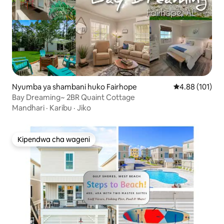
Nyumba ya shambani huko Fairhope
Ukadiriaji wa w
4.88 (101)
Bay Dreaming~ 2BR Quaint Cottage
Mandhari
·
Karibu
·
Jiko
Kipendwa cha wageni
Kipendwa cha wageni