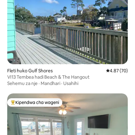
Fleti huko Gulf Shores
Ukadiriaji wa 
4.87 (70)
VI13 Tembea hadi Beach & The Hangout
Sehemu za nje
·
Mandhari
·
Usahihi
Kipendwa cha wageni
Kipendwa maarufu cha wageni