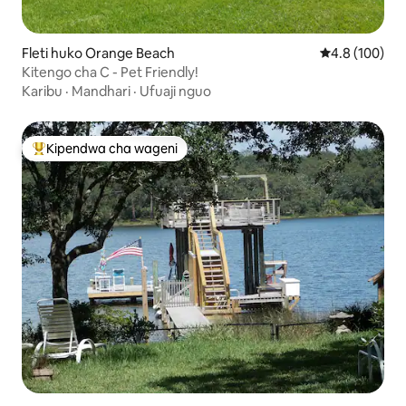
Fleti huko Orange Beach
Ukadiriaji wa 
4.8 (100)
Kitengo cha C - Pet Friendly!
Karibu
·
Mandhari
·
Ufuaji nguo
Kipendwa cha wageni
Kipendwa maarufu cha wageni