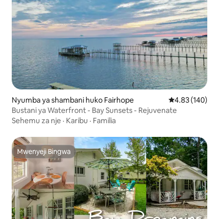
Nyumba ya shambani huko Fairhope
Ukadiriaji wa w
4.83 (140)
Bustani ya Waterfront - Bay Sunsets - Rejuvenate
Sehemu za nje
·
Karibu
·
Familia
Mwenyeji Bingwa
Mwenyeji Bingwa