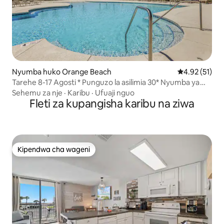
Nyumba huko Orange Beach
Ukadiriaji wa 
4.92 (51)
Tarehe 8-17 Agosti * Punguzo la asilimia 30* Nyumba ya
Ufukweni - Bwawa la kuogelea - Baraza
Sehemu za nje
·
Karibu
·
Ufuaji nguo
Fleti za kupangisha karibu na ziwa
Kipendwa cha wageni
Kipendwa cha wageni