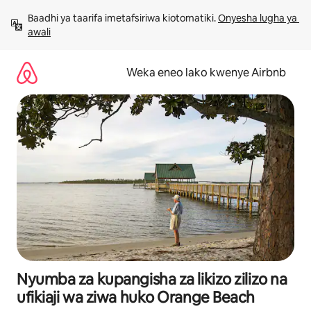
Ruka
Baadhi ya taarifa imetafsiriwa kiotomatiki. 
Onyesha lugha ya 
kwenda
awali
kwenye
maudhui
Weka eneo lako kwenye Airbnb
Nyumba za kupangisha za likizo zilizo na
ufikiaji wa ziwa huko Orange Beach