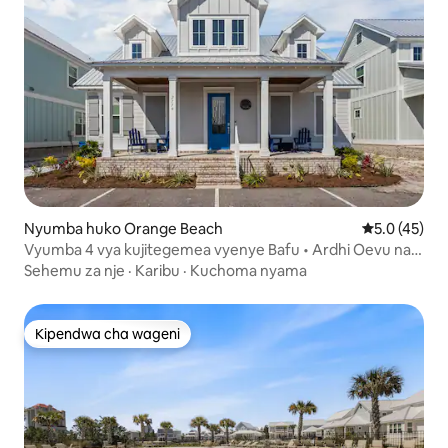
Nyumba huko Orange Beach
Ukadiriaji wa
5.0 (45)
Vyumba 4 vya kujitegemea vyenye Bafu • Ardhi Oevu na
Bustani • Inafaa kwa Mbwa
Sehemu za nje
·
Karibu
·
Kuchoma nyama
Kipendwa cha wageni
Kipendwa cha wageni