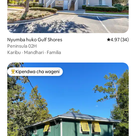
Nyumba huko Gulf Shores
Ukadiriaji wa 
4.97 (34)
Peninsula 02H
Karibu
·
Mandhari
·
Familia
Kipendwa cha wageni
Kipendwa maarufu cha wageni