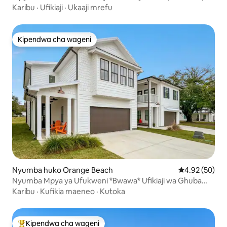
Bwawa
Karibu
·
Ufikiaji
·
Ukaaji mrefu
Kipendwa cha wageni
Kipendwa cha wageni
Nyumba huko Orange Beach
Ukadiriaji wa 
4.92 (50)
Nyumba Mpya ya Ufukweni *Bwawa* Ufikiaji wa Ghuba
*Karibu na OB Sportsplex
Karibu
·
Kufikia maeneo
·
Kutoka
Kipendwa cha wageni