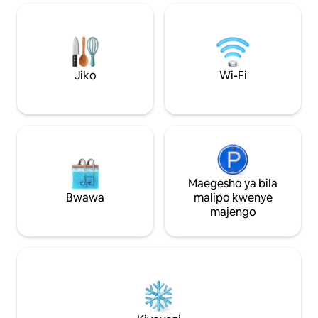
Furahia kuogelea 
cha 'ufimbo wa kati' kwa machaguo yako
kutembea msituni Mwendo wa dakika 1
ya godoro, kiti cha choo chenye
kwenda kwenye S
kupashwa joto na rafu ya taulo, mashine
kwa ajili ya chakul
ya barafu, televisheni 4 mahiri. Pata
mazuri • Godoro la hewa la Malkia
uzoefu wa kurudi nyuma ya wakati
linapatikana
Jiko
Wi-Fi
katika Martha's Place!
Maegesho ya bila
Bwawa
malipo kwenye
majengo