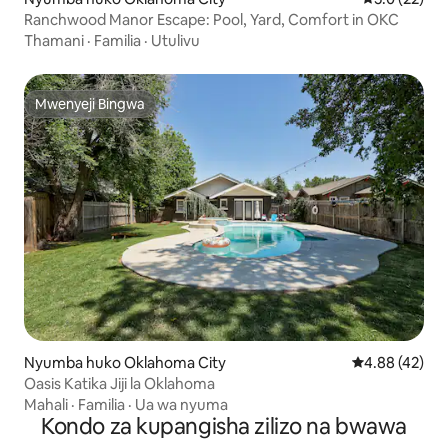
Ranchwood Manor Escape: Pool, Yard, Comfort in OKC
Thamani
·
Familia
·
Utulivu
Mwenyeji Bingwa
Mwenyeji Bingwa
Nyumba huko Oklahoma City
Ukadiriaji wa 
4.88 (42)
Oasis Katika Jiji la Oklahoma
Mahali
·
Familia
·
Ua wa nyuma
Kondo za kupangisha zilizo na bwawa