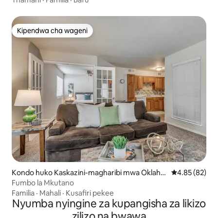
Kipendwa cha wageni
Kipendwa cha wageni
Kondo huko Kaskazini-magharibi mwa Oklaho
Ukadiriaji wa 
4.85 (82)
ma City
Fumbo la Mkutano
Familia
·
Mahali
·
Kusafiri pekee
Nyumba nyingine za kupangisha za likizo
zilizo na bwawa