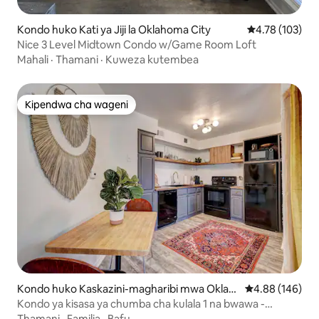
Kondo huko Kati ya Jiji la Oklahoma City
Ukadiriaji wa w
4.78 (103)
Nice 3 Level Midtown Condo w/Game Room Loft
Mahali
·
Thamani
·
Kuweza kutembea
Kipendwa cha wageni
Kipendwa cha wageni
Kondo huko Kaskazini-magharibi mwa Oklah
Ukadiriaji wa w
4.88 (146)
oma City
Kondo ya kisasa ya chumba cha kulala 1 na bwawa -
iliyopangwa
Thamani
·
Familia
·
Bafu