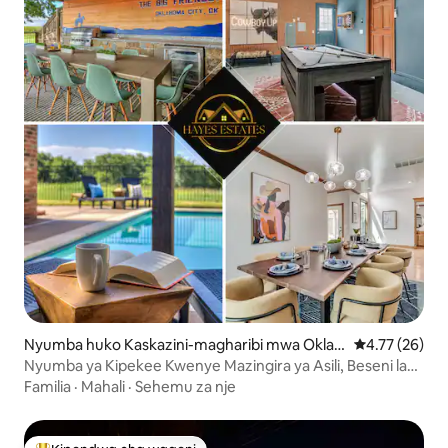
Nyumba huko Kaskazini-magharibi mwa Oklah
Ukadiriaji wa 
4.77 (26)
oma City
Nyumba ya Kipekee Kwenye Mazingira ya Asili, Beseni la
Maji Moto, Chumba cha Michezo ya Kompyuta, Bwawa
Familia
·
Mahali
·
Sehemu za nje