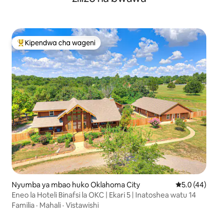
Kipendwa cha wageni
Kipendwa maarufu cha wageni
Nyumba ya mbao huko Oklahoma City
Ukadiriaji wa
5.0 (44)
Eneo la Hoteli Binafsi la OKC | Ekari 5 | Inatoshea watu 14
Familia
·
Mahali
·
Vistawishi