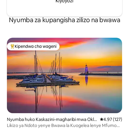
Kiyoyozi
Nyumba za kupangisha zilizo na bwawa
Kipendwa cha wageni
Kipendwa maarufu cha wageni
Nyumba huko Kaskazini-magharibi mwa Okla
Ukadiriaji wa w
4.97 (127)
homa City
Likizo ya Ndoto yenye Bwawa la Kuogelea lenye Mfumo