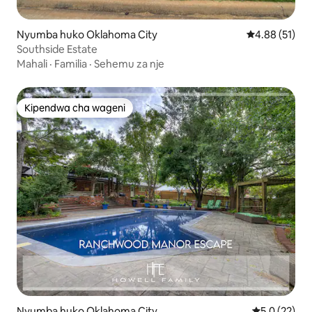
Nyumba huko Oklahoma City
Ukadiriaji wa 
4.88 (51)
Southside Estate
Mahali
·
Familia
·
Sehemu za nje
Kipendwa cha wageni
Kipendwa cha wageni
Nyumba huko Oklahoma City
Ukadiriaji wa
5.0 (22)