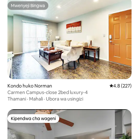
Mwenyeji Bingwa
Mwenyeji Bingwa
Kondo huko Norman
Ukadiriaji wa 
4.8 (227)
Carmen Campus-close 2bed luxury-4
Thamani
·
Mahali
·
Ubora wa usingizi
Kipendwa cha wageni
Kipendwa cha wageni