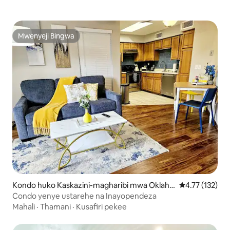
Mwenyeji Bingwa
Mwenyeji Bingwa
Kondo huko Kaskazini-magharibi mwa Oklaho
Ukadiriaji wa w
4.77 (132)
ma City
Condo yenye ustarehe na Inayopendeza
Mahali
·
Thamani
·
Kusafiri pekee