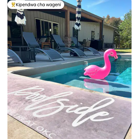
Kipendwa cha wageni
Kipendwa maarufu cha wageni