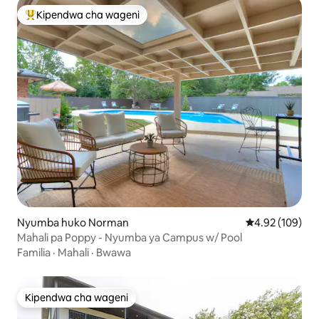
Kipendwa cha wageni
Kipendwa maarufu cha wageni
Nyumba huko Norman
Ukadiriaji wa w
4.92 (109)
Mahali pa Poppy - Nyumba ya Campus w/ Pool
Familia
·
Mahali
·
Bwawa
Kipendwa cha wageni
Kipendwa cha wageni