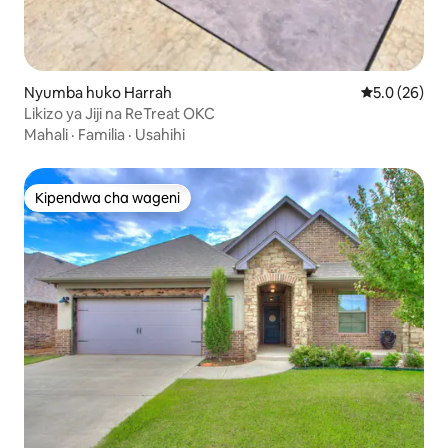
Nyumba huko Harrah
Ukadiriaji wa
5.0 (26)
Likizo ya Jiji na ReTreat OKC
Mahali
·
Familia
·
Usahihi
Kipendwa cha wageni
Kipendwa cha wageni