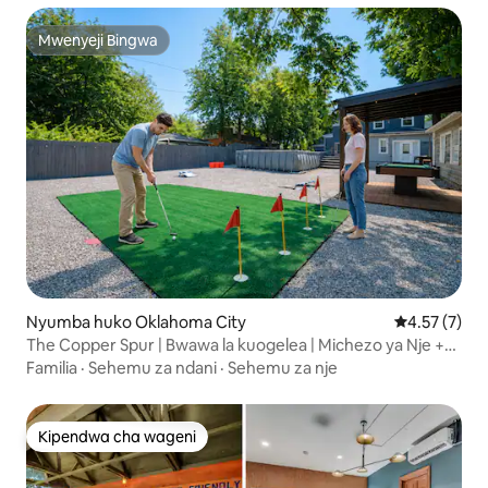
Mwenyeji Bingwa
Mwenyeji Bingwa
Nyumba huko Oklahoma City
Ukadiriaji wa
4.57 (7)
The Copper Spur | Bwawa la kuogelea | Michezo ya Nje +
Gofu Ndogo
Familia
·
Sehemu za ndani
·
Sehemu za nje
Kipendwa cha wageni
Kipendwa cha wageni