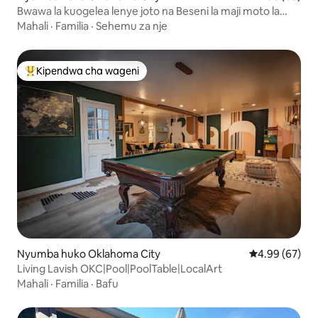
Bwawa la kuogelea lenye joto na Beseni la maji moto la
2bd2b
Mahali
·
Familia
·
Sehemu za nje
Kipendwa cha wageni
Kipendwa maarufu cha wageni
Nyumba huko Oklahoma City
Ukadiriaji wa 
4.99 (67)
Living Lavish OKC|Pool|PoolTable|LocalArt
Mahali
·
Familia
·
Bafu