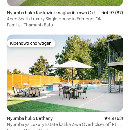
Nyumba huko Kaskazini-magharibi mwa Oklah
Ukadiriaji wa 
4.97 (87)
oma City
4bed 3bath Luxury Single House in Edmond, OK
Familia
·
Thamani
·
Bafu
Kipendwa cha wageni
Kipendwa cha wageni
Nyumba huko Bethany
Ukadiriaji wa
4.9 (63)
Nyumba ya Luxury Estate katika Ziwa Overholser off Rt.
66