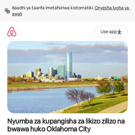
Ruka
Baadhi ya taarifa imetafsiriwa kiotomatiki. 
Onyesha lugha ya 
kwenda
awali
kwenye
maudhui
Use app
Nyumba za kupangisha za likizo zilizo na
bwawa huko Oklahoma City