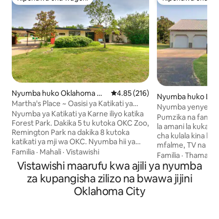
Kipendwa cha wageni
Kipendwa cha wa
Nyumba huko Oklahoma Cit
Ukadiriaji wa wastani wa 4.85 kat
4.85 (216)
Nyumba huko Lut
y
Martha's Place ~ Oasisi ya Katikati ya
Nyumba yenye ama
Karne yenye bwawa!
Nyumba ya Katikati ya Karne iliyo katika
kulala katika nchi 
Pumzika na familia
Forest Park. Dakika 5 tu kutoka OKC Zoo,
la amani la kukaa nchini. Chu
Remington Park na dakika 8 kutoka
cha kulala kina k
katikati ya mji wa OKC. Nyumba hii ya
mfalme, TV na kaba
kupendeza iliyo kwenye eneo la karibu
Familia
·
Mahali
·
Vistawishi
Chumba cha kulala 
Familia
·
Thamani
ekari 1 nzima ina madirisha kutoka
Vistawishi maarufu kwa ajili ya nyumba
cha ukubwa wa Mal
sakafuni hadi darini, bafu la asili la bluu la
ukubwa wa Twin Bafu lina bomba la
za kupangisha zilizo na bwawa jijini
miaka ya 50, beseni la maji moto, bwawa
mvua/beseni la kuogea Ch
la kuogelea lenye eneo la baa la nje.
Oklahoma City
kufulia kilicho na 
Kitanda cha ukubwa wa king cha
mashine ya kukaus
Beautyrest ambacho ni laini na cha
kupiga pasi Jiko lililo na vifaa kamili
kifahari, kitanda cha ukubwa wa queen