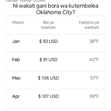
Familia
·
Mahali
·
Utulivu
Ni wakati gani bora wa kutembelea
Oklahoma City?
Mwezi
Bei ya
Halijoto ya
wastani
wastani
Jan
$ 93 USD
38°F
Feb
$ 91 USD
42°F
Mac
$ 106 USD
51°F
Apr
$ 107 USD
59°F