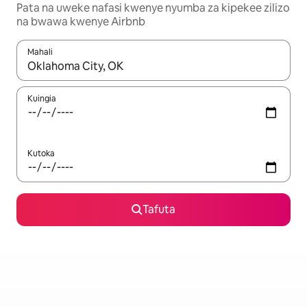
Pata na uweke nafasi kwenye nyumba za kipekee zilizo
na bwawa kwenye Airbnb
Mahali
Wakati matokeo yanapatikana, vinjari kwa kutumia vitufe vya v
Kuingia
Kutoka
Tafuta