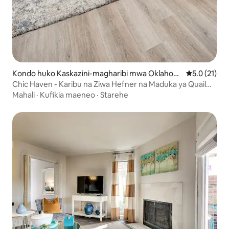
Kondo huko Kaskazini-magharibi mwa Oklahom
Ukadiriaji wa
5.0 (21)
a City
Chic Haven - Karibu na Ziwa Hefner na Maduka ya Quail
Creek
Mahali
·
Kufikia maeneo
·
Starehe