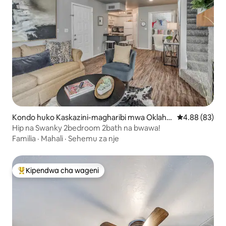
Kondo huko Kaskazini-magharibi mwa Oklaho
Ukadiriaji wa 
4.88 (83)
ma City
Hip na Swanky 2bedroom 2bath na bwawa!
Familia
·
Mahali
·
Sehemu za nje
Kipendwa cha wageni
Kipendwa maarufu cha wageni