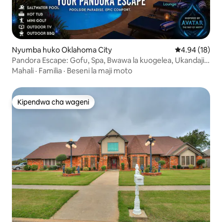
Nyumba huko Oklahoma City
Ukadiriaji wa 
4.94 (18)
Pandora Escape: Gofu, Spa, Bwawa la kuogelea, Ukandaji,
Arcade
Mahali
·
Familia
·
Beseni la maji moto
Kipendwa cha wageni
Kipendwa cha wageni