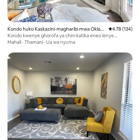
Kondo huko Kaskazini-magharibi mwa Oklaho
Ukadiriaji wa w
4.78 (134)
ma City
Kondo kwenye ghorofa ya chini katika eneo lenye
lango/bwawa
Mahali
·
Thamani
·
Ua wa nyuma