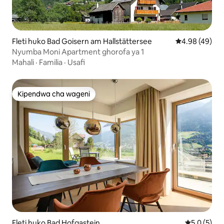
Fleti huko Bad Goisern am Hallstättersee
Ukadiriaji wa 
4.98 (49)
Nyumba Moni Apartment ghorofa ya 1
Mahali
·
Familia
·
Usafi
Kipendwa cha wageni
Kipendwa cha wageni
Fleti huko Bad Hofgastein
Ukadiriaji w
5.0 (5)