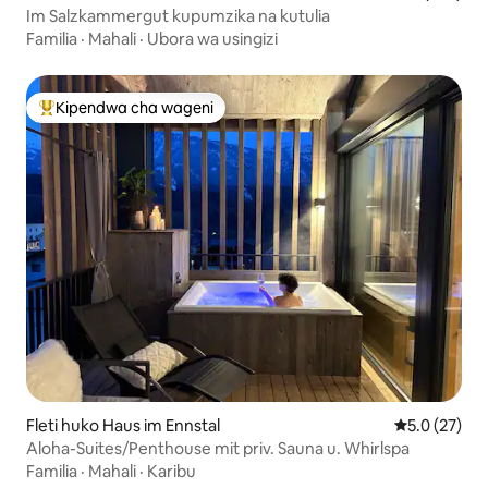
Im Salzkammergut kupumzika na kutulia
Familia
·
Mahali
·
Ubora wa usingizi
Kipendwa cha wageni
Kipendwa maarufu cha wageni
Fleti huko Haus im Ennstal
Ukadiriaji wa
5.0 (27)
Aloha-Suites/Penthouse mit priv. Sauna u. Whirlspa
Familia
·
Mahali
·
Karibu