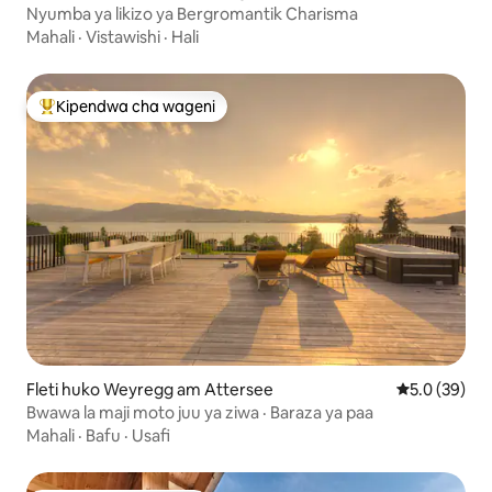
Nyumba ya likizo ya Bergromantik Charisma
Mahali
·
Vistawishi
·
Hali
Kipendwa cha wageni
Kipendwa maarufu cha wageni
Fleti huko Weyregg am Attersee
Ukadiriaji wa
5.0 (39)
Bwawa la maji moto juu ya ziwa · Baraza ya paa
Mahali
·
Bafu
·
Usafi