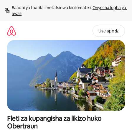
Ruka
Baadhi ya taarifa imetafsiriwa kiotomatiki. 
Onyesha lugha ya 
kwenda
awali
kwenye
maudhui
Use app
Fleti za kupangisha za likizo huko
Obertraun