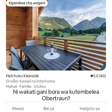
Kipendwa cha wageni
Kipendwa cha wageni
Fleti huko Kleinsölk
Ukadiriaji wa
5.0 (40)
Großer Kessel na Interhome
Mahali
·
Familia
·
Utulivu
Ni wakati gani bora wa kutembelea
Obertraun?
Mwezi
Bei ya
Halijoto ya