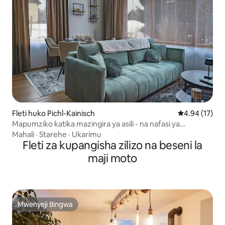
Fleti huko Pichl-Kainisch
Ukadiriaji wa 
4.94 (17)
Mapumziko katika mazingira ya asili - na nafasi ya
kuegesha
Mahali
·
Starehe
·
Ukarimu
Fleti za kupangisha zilizo na beseni la
maji moto
Mwenyeji Bingwa
Mwenyeji Bingwa