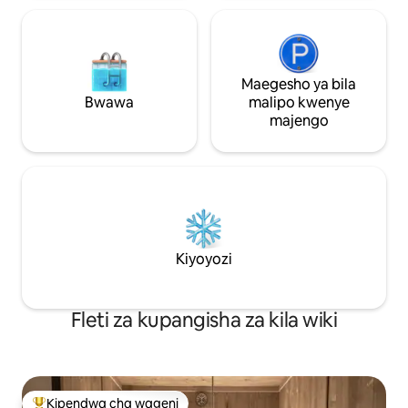
Maegesho ya bila
Bwawa
malipo kwenye
majengo
Kiyoyozi
Fleti za kupangisha za kila wiki
Kipendwa cha wageni