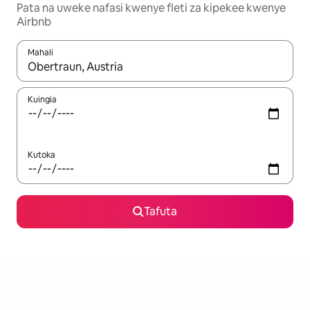
Pata na uweke nafasi kwenye fleti za kipekee kwenye
Airbnb
Mahali
Wakati matokeo yanapatikana, vinjari kwa kutumia vitufe vya v
Kuingia
Kutoka
Tafuta