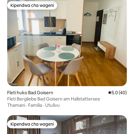
Kipendwa cha wageni
Kipendwa cha wageni
Fleti huko Bad Goisern
Ukadiriaji wa
5.0 (40)
Fleti Bergliebe Bad Goisern am Hallstattersee
Thamani
·
Familia
·
Utulivu
Kipendwa cha wageni
Kipendwa cha wageni