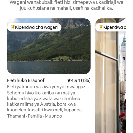
Wageni wanakubali: fleti hizi zimepewa ukadiriaji wa
juu kuhusiana na mahali, usafi na kadhalika.
Kipendwa cha wageni
Kipendwa cha 
Kipendwa maarufu cha wageni
Kipendwa maaruf
Fleti huko Bräuhof
Ukadiriaji wa wastani wa 4.94 kat
4.94 (135)
Fleti ya kando ya ziwa yenye mwangaza
wa jua kwa 2-4.
Sehemu hiyo iko karibu na maji ya
kuburudisha ya ziwa la wazi la mlima
katika milima ya Austria, bora kwa
kuogelea, kusafiri kwa meli, kupanda
milima, kupanda milima na kuteleza
Thamani
·
Familia
·
Muundo
kwenye barafu, kuteleza kwenye
barafu, kupanda milima, kuendesha
baiskeli za mlima, na mengi zaidi.