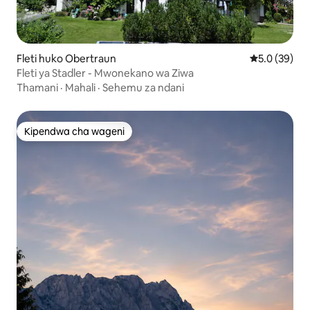
Fleti huko Obertraun
Ukadiriaji wa
5.0 (39)
Fleti ya Stadler - Mwonekano wa Ziwa
Thamani
·
Mahali
·
Sehemu za ndani
Kipendwa cha wageni
Kipendwa cha wageni