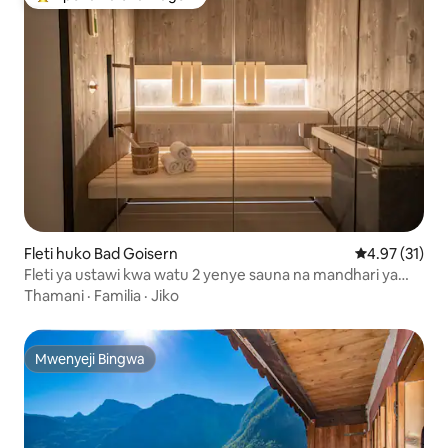
Kipendwa maarufu cha wageni
Fleti huko Bad Goisern
Ukadiriaji wa 
4.97 (31)
Fleti ya ustawi kwa watu 2 yenye sauna na mandhari ya
nyuzi 180
Thamani
·
Familia
·
Jiko
Mwenyeji Bingwa
Mwenyeji Bingwa