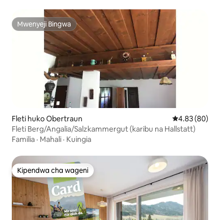
Mwenyeji Bingwa
Mwenyeji Bingwa
Fleti huko Obertraun
Ukadiriaji wa 
4.83 (80)
Fleti Berg/Angalia/Salzkammergut (karibu na Hallstatt)
Familia
·
Mahali
·
Kuingia
Kipendwa cha wageni
Kipendwa cha wageni