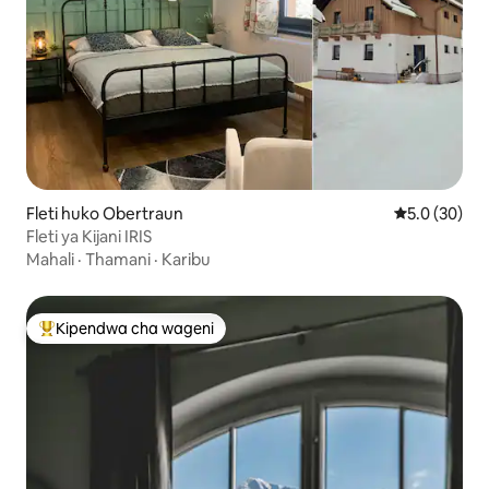
Fleti huko Obertraun
Ukadiriaji wa
5.0 (30)
Fleti ya Kijani IRIS
Mahali
·
Thamani
·
Karibu
Kipendwa cha wageni
Kipendwa maarufu cha wageni