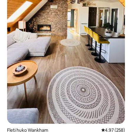
Fleti huko Wankham
Ukadiriaji wa w
4.97 (258)