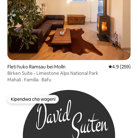
Fleti huko Ramsau bei Molln
Ukadiriaji wa 
4.9 (259)
Birken Suite - Limestone Alps National Park
Mahali
·
Familia
·
Bafu
Kipendwa cha wageni
Kipendwa cha wageni