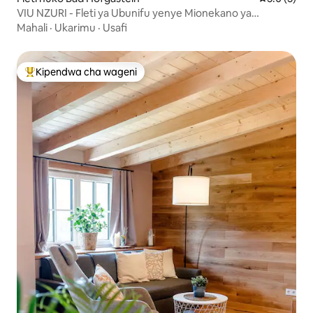
VIU NZURI - Fleti ya Ubunifu yenye Mionekano ya
Panorama
Mahali
·
Ukarimu
·
Usafi
Kipendwa cha wageni
Kipendwa maarufu cha wageni