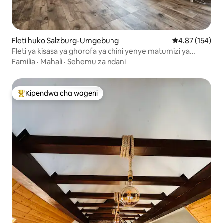
Fleti huko Salzburg-Umgebung
Ukadiriaji wa w
4.87 (154)
Fleti ya kisasa ya ghorofa ya chini yenye matumizi ya
bwawa
Familia
·
Mahali
·
Sehemu za ndani
Kipendwa cha wageni
Kipendwa maarufu cha wageni