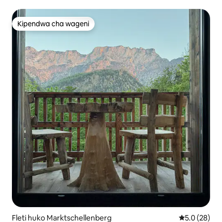
Kipendwa cha wageni
Kipendwa cha wageni
Fleti huko Marktschellenberg
Ukadiriaji wa
5.0 (28)