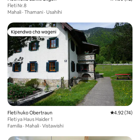
Fleti Nr.8
Mahali
·
Thamani
·
Usahihi
Kipendwa cha wageni
Kipendwa cha wageni
Fleti huko Obertraun
Ukadiriaji wa 
4.92 (74)
Fleti ya Haus Haider 1
Familia
·
Mahali
·
Vistawishi