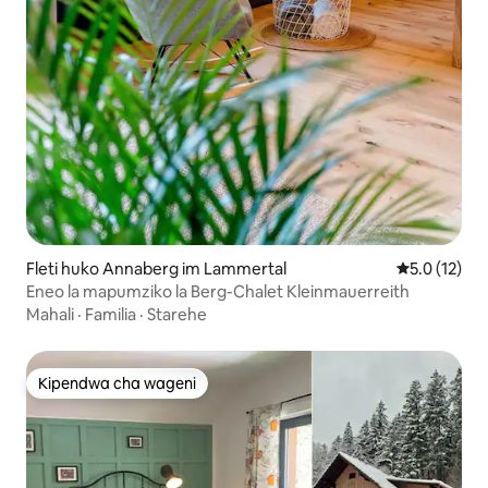
Fleti huko Annaberg im Lammertal
Ukadiriaji wa
5.0 (12)
Eneo la mapumziko la Berg-Chalet Kleinmauerreith
Mahali
·
Familia
·
Starehe
Kipendwa cha wageni
Kipendwa cha wageni