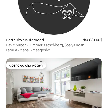
Fleti huko Mauterndorf
Ukadiriaji wa w
4.88 (142)
David Suiten - Zimmer Katschberg, Spa ya ndani
Familia
·
Mahali
·
Maegesho
Kipendwa cha wageni
Kipendwa cha wageni