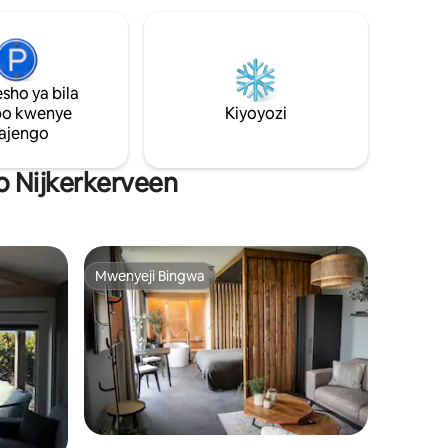
izima kwa
mwishoni mwa cul-de-sac nje kidogo ya
kinywa
Zwartebroek katika Gelderse Vallei.
u cha
Katika hifadhi ya mazingira karibu na
 eneo la
Zwartebroek, unaweza kufurahia
kupitia
matembezi na kuendesha baiskeli. Kaa
sho ya bila
u na
katika Musical 40-45
po kwenye
Kiyoyozi
ajengo
ko Nijkerkerveen
Mwenyeji Bingwa
Mwenyeji Bingwa