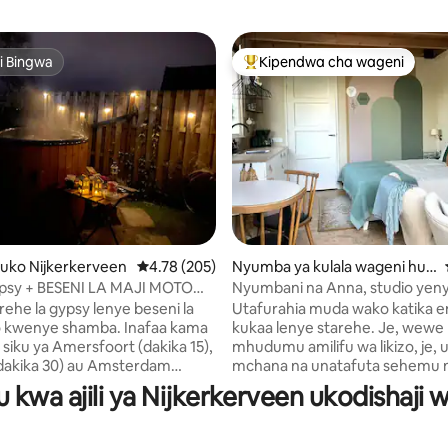
i Bingwa
Kipendwa cha wageni
i Bingwa
Kipendwa maarufu cha wageni
uko Nijkerkerveen
Ukadiriaji wa wastani wa 4.78 kati ya 5, tathmi
4.78 (205)
Nyumba ya kulala wageni huk
 4.89 kati ya 5, tathmini 121
o Nijkerk
ypsy + BESENI LA MAJI MOTO
Nyumbani na Anna, studio yen
stani ya mbali ya starehe na ya
ikiwa ni pamoja na kifungua ki
arehe la gypsy lenye beseni la
Utafurahia muda wako katika ene
o kwenye shamba. Inafaa kama
kukaa lenye starehe. Je, wewe 
 siku ya Amersfoort (dakika 15),
mhudumu amilifu wa likizo, je,
dakika 30) au Amsterdam
mchana na unatafuta sehemu n
0). Karibu na mazingira mazuri
kukaa? Au unahitaji ukaaji wa u
 kwa ajili ya Nijkerkerveen ukodishaji 
Veluwe, Soesterduinen,
kwa ajili ya kazi? Kisha uko maha
 den Treek. Eneo zuri kwa ajili
panapofaa! Sehemu ya kukaa n
ya wanandoa au marafiki wa kike.
lakini imekamilika, imeunganis