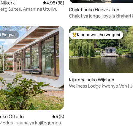
 Nijkerk
Ukadiriaji wa wastani wa 4.95 kati ya 5, tathm
4.95 (38)
erg Suites, Amani na Utulivu
i wa 5 kati ya 5, tathmini 89
Chalet huko Hoevelaken
Chalet ya jengo jipya la kifahari
maji
i Bingwa
Kipendwa cha wageni
i Bingwa
Kipendwa maarufu cha wageni
Kijumba huko Wijchen
Wellness Lodge kwenye Ven | J
 4.95 kati ya 5, tathmini 100
Kifungua kinywa
uko Otterlo
Ukadiriaji wa wastani wa 5 kati ya 5, tath
5 (5)
Modus - sauna ya kujitegemea