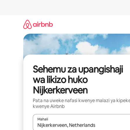
Ruka
kwenda
kwenye
maudhui
Sehemu za upangishaji
wa likizo huko
Nijkerkerveen
Pata na uweke nafasi kwenye malazi ya kipek
kwenye Airbnb
Mahali
Wakati matokeo yanapatikana, vinjari kwa kutumia