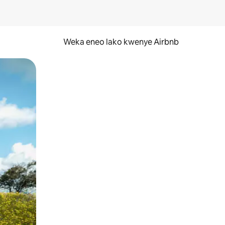
Weka eneo lako kwenye Airbnb
lezesha kidole kwenye ishara.