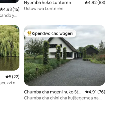
Nyumba huko Lunteren
Ukadiriaji wa wastani w
4.92 (83)
ini 38
Ustawi wa Lunteren
Ukadiriaji wa wastani wa 4.93 kati ya 5, tathmini 15
4.93 (15)
 kando ya
Kipendwa cha wageni
Kipendwa maarufu cha wageni
Ukadiriaji wa wastani wa 5 kati ya 5, tathmini 22
5 (22)
acuzzi na
Chumba cha mgeni huko Sto
Ukadiriaji wa wastani w
4.91 (76)
utenburg
Chumba cha chini cha kujitegemea na
chenye baridi karibu na Amersfoort
mini 5