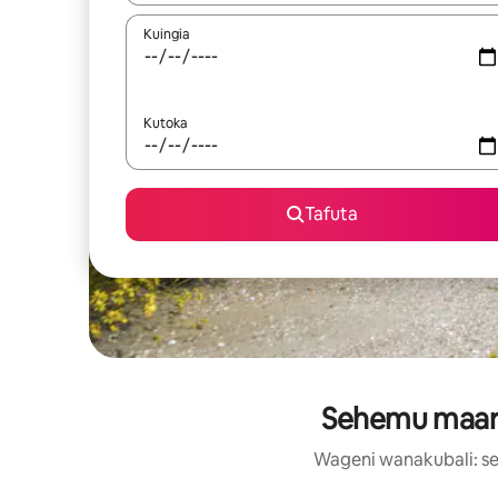
Kuingia
Kutoka
Tafuta
Sehemu maaruf
Wageni wanakubali: se