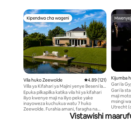
Kipendwa cha wageni
Mwenyej
Kipendwa cha wageni
Mwenyej
Kijumba h
Vila huko Zeewolde
Ukadiriaji wa wastani wa
4.89 (121)
Gari la G
Villa ya Kifahari ya Majini yenye Beseni la
kwenye bu
Gari la st
Maji Moto, Sauna na Bustani Kubwa
Epuka pilkapilka katika vila hii ya kifahari
kimahaba
maji mot
iliyo kwenye maji na iliyo peke yake
msingi wa
inayoweza kuchukua watu 7 huko
Utrecht (
Zeewolde. Furahia amani, faragha na
(dakika 4
Vistawishi maarufu
mandhari mazuri juu ya maji. Pumzika
ya asili: 
katika eneo la faragha la ustawi lenye
Eempolder,
sauna, beseni la maji moto na bafu la nje
ya likizo 