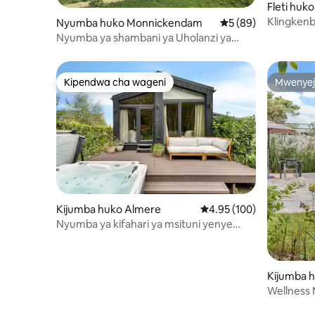
Fleti huko
Klingkenb
Nyumba huko Monnickendam
Ukadiriaji wa wastan
5 (89)
Nyumba ya shambani ya Uholanzi ya
karne ya 17, dakika 15 kutoka Amsterdam
Kipendwa cha wageni
Mwenyej
Kipendwa cha wageni
Mwenyej
Kijumba huko Almere
Ukadiriaji wa wastani wa
4.95 (100)
Nyumba ya kifahari ya msituni yenye
jakuzi binafsi, Sauna na Kiyoyozi
Kijumba h
Wellness 