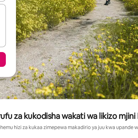
u za kukodisha wakati wa likizo mjini
hemu hizi za kukaa zimepewa makadirio ya juu kwa upande wa m