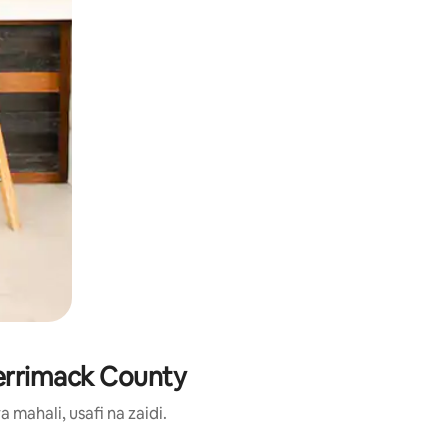
Merrimack County
ahali, usafi na zaidi.