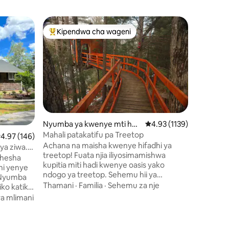
Banda hu
Kipendwa cha wageni
Kipend
Kipendwa maarufu cha wageni
Kipend
Skylight 
Moto Kar
Pumzika 
iliyo kati
New Hamp
lako la m
mzima, la
Mahali
·
F
kitanda c
na uamke
unaoingia
ni 173
Nyumba ya kwenye mti huk
Ukadiriaji wa wastani wa 
4.93 (1139)
juu. Daki
o Dunbarton
Mahali patakatifu pa Treetop
kadiriaji wa wastani wa 4.97 kati ya 5, tathmini 146
4.97 (146)
Mountain
Achana na maisha kwenye hifadhi ya
kutoka 
ya ziwa.
treetop! Fuata njia iliyosimamishwa
huko Tilt
aa.
ehesha
kupitia miti hadi kwenye oasis yako
Winnisqu
ni yenye
ndogo ya treetop. Sehemu hii ya
ya White
kujitegemea iko futi 30 juu ya sakafu ya
wanaotaf
Thamani
·
Familia
·
Sehemu za nje
iko katika
msitu. Sehemu hii ni nzuri kwa ajili ya
ya kimap
na
a mlimani
kuungana tena na mazingira ya asili.
iteremko
Vistawishi: Wi-Fi ya Umeme, Choo cha
na vijiji
mboji, Jiko la kuni (natoa kuni), Friji. Leta;