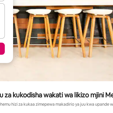
za kukodisha wakati wa likizo mjini 
hemu hizi za kukaa zimepewa makadirio ya juu kwa upande wa m