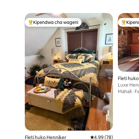
Kipendwa cha wageni
Kipen
Kipendwa maarufu cha wageni
Kipendw
Fleti huk
Luxe Hen
Mahali
·
Fa
Fleti huko Henniker
Ukadiriaji wa wastani w
4.99 (78)