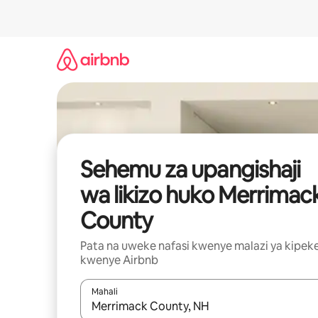
Ruka
kwenda
kwenye
maudhui
Sehemu za upangishaji
wa likizo huko Merrimac
County
Pata na uweke nafasi kwenye malazi ya kipek
kwenye Airbnb
Mahali
Wakati matokeo yanapatikana, vinjari kwa kutumia