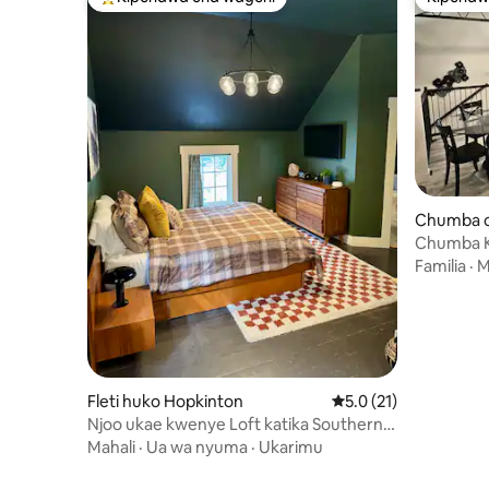
Kipendwa maarufu cha wageni
Kipendw
Chumba c
w
Chumba Ki
Familia
·
M
Fleti huko Hopkinton
Ukadiriaji wa wastani 
5.0 (21)
Njoo ukae kwenye Loft katika Southern
Charm Farm!
Mahali
·
Ua wa nyuma
·
Ukarimu