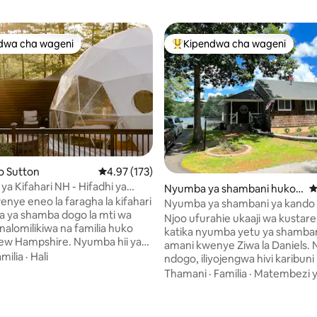
dwa cha wageni
Kipendwa cha wageni
a maarufu cha wageni
Kipendwa maarufu cha wageni
o Sutton
Ukadiriaji wa wastani wa 4.97 kati ya 5, tathmi
4.97 (173)
ya Kifahari NH - Hifadhi ya
Nyumba ya shambani huko
U
e
nye eneo la faragha la kifahari
Weare
Nyumba ya shambani ya kando 
uma ya shamba dogo la mti wa
Mwonekano mzuri na boti kadh
Njoo ufurahie ukaaji wa kustar
inalomilikiwa na familia huko
katika nyumba yetu ya shamba
ew Hampshire. Nyumba hii ya
amani kwenye Ziwa la Daniels. Nyumba
ya watu wazima pekee ina
milia
·
Hali
ndogo, iliyojengwa hivi karibuni 
maji moto la faragha, sauna ya
mazingira ya vijijini lakini karibu 
Thamani
·
Familia
·
Matembezi y
werezi inayotumia kuni, birika
migahawa, ununuzi, mbuga, m
ridi, kitanda cha bembea na
 4.95 kati ya 5, tathmini 147
ya skii, viwanja vya gofu, maziwa 
otea moto chini ya anga iliyojaa
vya kipekee vya New England. Sitaha