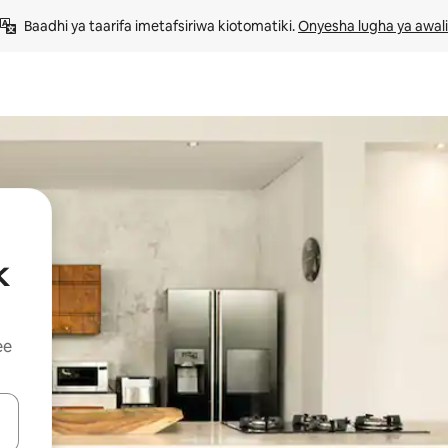
Baadhi ya taarifa imetafsiriwa kiotomatiki. 
Onyesha lugha ya awali
k
ee
 vitufe vya vishale vya juu na chini au uchunguze kwa kugusa au kute