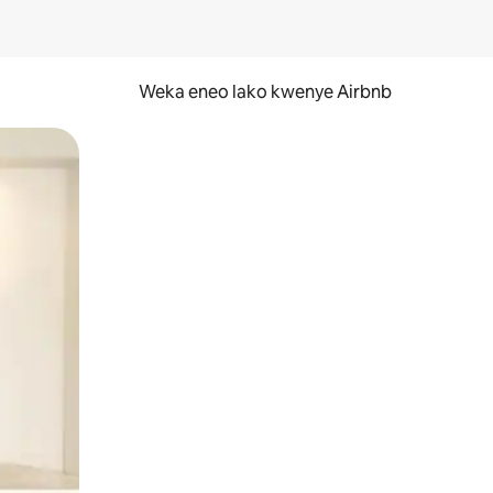
Weka eneo lako kwenye Airbnb
lezesha kidole kwenye ishara.