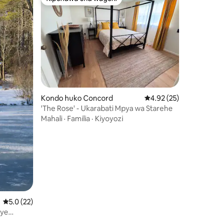
Kipendwa cha wageni
ini 94
Kondo huko Concord
Ukadiriaji wa wastani w
4.92 (25)
'The Rose' - Ukarabati Mpya wa Starehe
Mahali
·
Familia
·
Kiyoyozi
Ukadiriaji wa wastani wa 5.0 kati ya 5, tathmini 22
5.0 (22)
nye