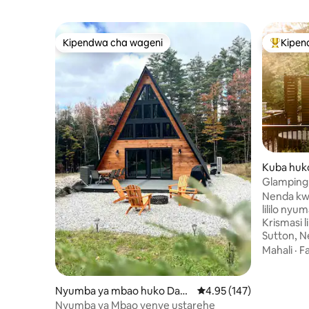
Kipendwa cha wageni
Kipen
Kipendwa cha wageni
Kipendw
Kuba huk
Glamping 
Geodom
Nenda kwe
lililo ny
Krismasi l
Sutton, N
mviringo 
Mahali
·
Fa
beseni la 
mbao ya m
la maji ba
Nyumba ya mbao huko Dan
Ukadiriaji wa wastani wa
4.95 (147)
eneo la ku
bury
Nyumba ya Mbao yenye ustarehe