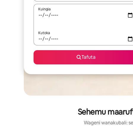
Kuingia
Kutoka
Tafuta
Sehemu maarufu 
Wageni wanakubali: se