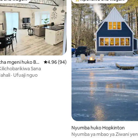
a cha wageni
Kipendwa maarufu cha wageni
ha mgeni huko Bo
Ukadiriaji wa wastani wa 4.96 kati ya 5, tathm
4.96 (94)
lichobarikiwa Sana
ahali
·
Ufuaji nguo
wa 5.0 kati ya 5, tathmini 21
Nyumba huko Hopkinton
Nyumba ya mbao ya Ziwani ye