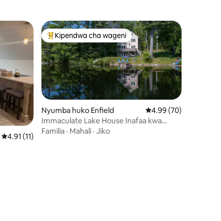
a
Kipendwa cha wageni
Kipendwa maarufu cha wageni
Nyumba huko Enfield
Ukadiriaji wa wastani w
4.99 (70)
Immaculate Lake House Inafaa kwa
ini 78
Familia Nzima
Familia
·
Mahali
·
Jiko
Ukadiriaji wa wastani wa 4.91 kati ya 5, tathmini 11
4.91 (11)