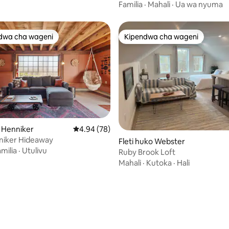
starehe na maboresho ya kisas
Familia
·
Mahali
·
Ua wa nyuma
dwa cha wageni
Kipendwa cha wageni
a maarufu cha wageni
Kipendwa cha wageni
o Henniker
Ukadiriaji wa wastani wa 4.94 kati ya 5, tathm
4.94 (78)
niker Hideaway
Fleti huko Webster
milia
·
Utulivu
Ruby Brook Loft
Mahali
·
Kutoka
·
Hali
a 4.99 kati ya 5, tathmini 78