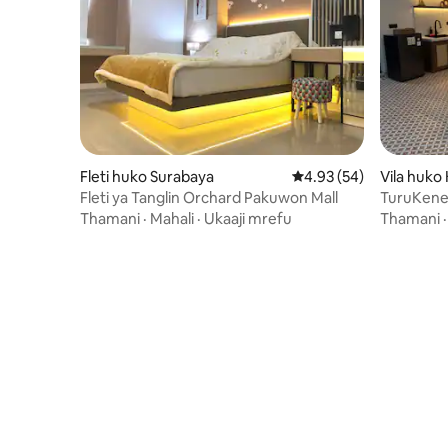
Fleti huko Surabaya
Ukadiriaji wa wastani w
4.93 (54)
Vila huk
an
Fleti ya Tanglin Orchard Pakuwon Mall
TuruKene 
Thamani
·
Mahali
·
Ukaaji mrefu
Thamani