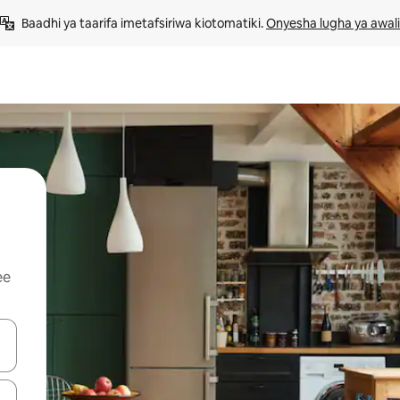
Baadhi ya taarifa imetafsiriwa kiotomatiki. 
Onyesha lugha ya awali
ee
 vitufe vya vishale vya juu na chini au uchunguze kwa kugusa au kute