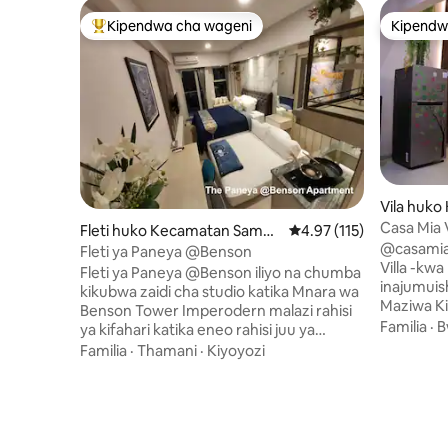
Kipendwa cha wageni
Kipendw
Kipendwa maarufu cha wageni
Kipendw
Vila huk
Casa Mia V
Fleti huko Kecamatan Sambi
Ukadiriaji wa wastani wa
4.97 (115)
@casamia
kerep
Fleti ya Paneya @Benson
Villa -kw
Fleti ya Paneya @Benson iliyo na chumba
inajumuis
kikubwa zaidi cha studio katika Mnara wa
Maziwa Ki
Benson Tower Imperodern malazi rahisi
AC Kitanda 1 cha malkia + AC Kitanda cha
Familia
·
B
ya kifahari katika eneo rahisi juu ya
mattras 3
Surabaya Pakuwon Mall. Eneo kubwa
Familia
·
Thamani
·
Kiyoyozi
kuogea 🎤
zaidi nchini Indonesia. Ina upatikanaji wa
Mashine ya🎽 Kuf
moja kwa moja wa Pakuwon Mall. Toa
Kikausha 
mandhari ya kijani ya kipekee wakati wa
eneo 🥩 la
mchana na mwanga mzuri wa jiji la
michezo ❄️ friji 📺 Telev
Surabaya ya Magharibi wakati wa usiku.