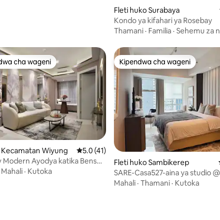
Fleti huko Surabaya
Kondo ya kifahari ya Rosebay
Thamani
·
Familia
·
Sehemu za n
dwa cha wageni
Kipendwa cha wageni
a maarufu cha wageni
Kipendwa cha wageni
ko Kecamatan Wiyung
Ukadiriaji wa wastani wa 5.0 kati ya 5, tathm
5.0 (41)
 Modern Ayodya katika Benson
wa 5.0 kati ya 5, tathmini 26
Fleti huko Sambikerep
Mall
·
Mahali
·
Kutoka
SARE-Casa527-aina ya studio 
Pakuwonmall
Mahali
·
Thamani
·
Kutoka