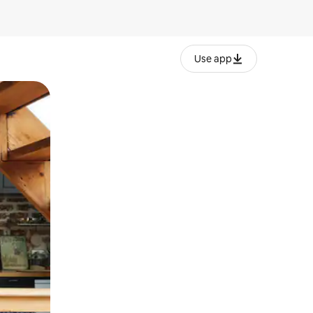
Use app
lezesha kidole kwenye ishara.