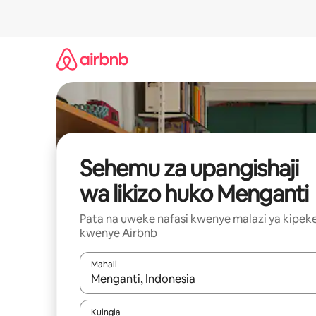
Ruka
kwenda
kwenye
maudhui
Sehemu za upangishaji
wa likizo huko Menganti
Pata na uweke nafasi kwenye malazi ya kipek
kwenye Airbnb
Mahali
Wakati matokeo yanapatikana, vinjari kwa kutumia
Kuingia