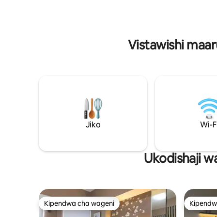
Netflix Disney Hotstar+ 🧑‍🍳 jiko 🍽️
Imewekewa kitanda cha ukubwa wa
vyombo se
malkia 2 (kitanda 1 cha kuvuta), vyombo
Mchele Ina
vya jikoni, runinga janja, bafu ya kibinafsi,
magurudu
kikausha nywele, friji na birika. WI-FI ya
Vistawishi maaru
bure na Netflix pia zinapatikana
Jiko
Wi-F
Ukodishaji w
Kipendwa cha wageni
Kipendw
Kipendwa cha wageni
Kipendw