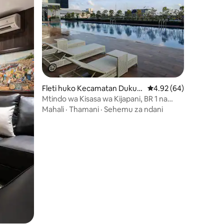
ini 27
Fleti huko Kecamatan Dukuh
Ukadiriaji wa wastani w
4.92 (64)
pakis
Mtindo wa Kisasa wa Kijapani, BR 1 na
Mandhari ya ajabu ya Jiji
Mahali
·
Thamani
·
Sehemu za ndani