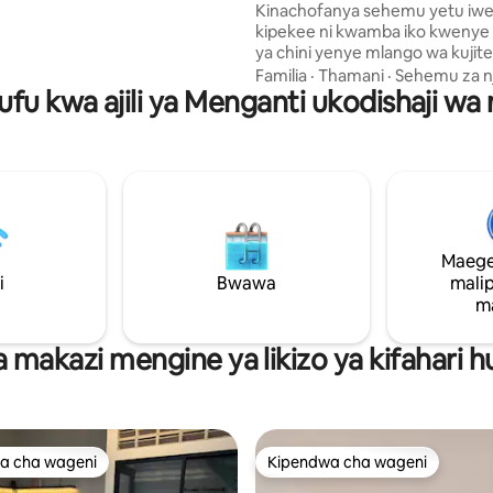
Kinachofanya sehemu yetu iwe
kipekee ni kwamba iko kwenye
ti 🫕 ya mapishi Mpishi 🍚 wa
ya chini yenye mlango wa kuji
faa 🧑‍🦽 kwa viti vya
na bustani ya kujitegemea Nyumba yetu
mu 🚘 Garasi
Familia
·
Thamani
·
Sehemu za n
fu kwa ajili ya Menganti ukodishaji wa
ni Kondo ya BR 2 na ufikiaji bor
kidokezi chake - Iko kwenye G
chini, hakuna lifti inayohitajika -
Kuingia linatembea tu kutoka 
nyumba - Gojek/ Grab inaweza
mbele ya nyumba - Maegesho ya
ya nyumba (chaguo jingine la 
cha chini) - mita 20 kutoka eneo
Maege
mazoezi na uwanja wa michezo
i
Bwawa
kutoka Eneo la BBQ - 25m kut
mali
Bwawa
m
a makazi mengine ya likizo ya kifahari 
a cha wageni
Kipendwa cha wageni
a cha wageni
Kipendwa cha wageni