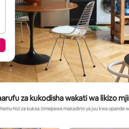
rufu za kukodisha wakati wa likizo mji
hemu hizi za kukaa zimepewa makadirio ya juu kwa upande wa m