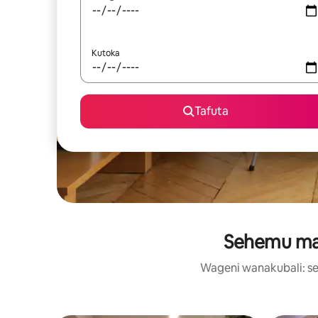
Kutoka
Tafuta
Sehemu maa
Wageni wanakubali: se