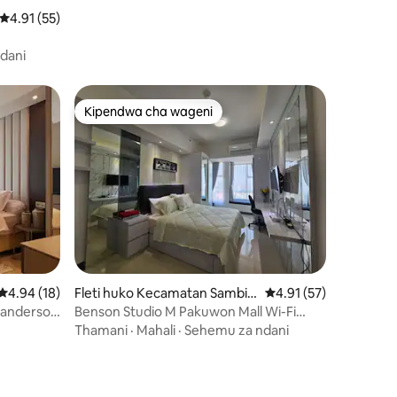
Ukadiriaji wa wastani wa 4.91 kati ya 5, tathmini 55
4.91 (55)
dani
Kipendwa cha wageni
Kipendwa cha wageni
ini 41
Ukadiriaji wa wastani wa 4.94 kati ya 5, tathmini 18
4.94 (18)
Fleti huko Kecamatan Sambik
Ukadiriaji wa wastani 
4.91 (57)
erep
@anderson
Benson Studio M Pakuwon Mall Wi-Fi
HotWater Pantry
Thamani
·
Mahali
·
Sehemu za ndani