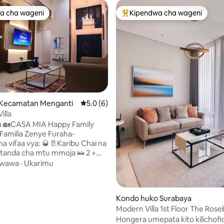
a cha wageni
Kipendwa cha wageni
a cha wageni
Kipendwa maarufu cha wageni
o Kecamatan Menganti
Ukadiriaji wa wastani wa 5.0 kati ya 5, tath
5.0 (6)
illa
 4.97 kati ya 5, tathmini 115
 🏡CASA MIA Happy Family
a Familia Zenye Furaha-
ha vifaa vya: 🥃🥛Karibu Chai na
tanda cha mtu mmoja 🛌 2 +
wawa
·
Ukarimu
 Futon 120x200 Chumba 🚿 cha
 Karaoke Eneo la 🛋️ Familia
ua Pasi ya Nguo 🧑
Kondo huko Surabaya
nywele Pongezi 🍜☕ Bila Malipo
Modern Villa 1st Floor The Ros
 bbq 🎹🎼 Piano eneo la 🪇
Prvt Garden
Hongera umepata kito kilichofi
isheni mahiri