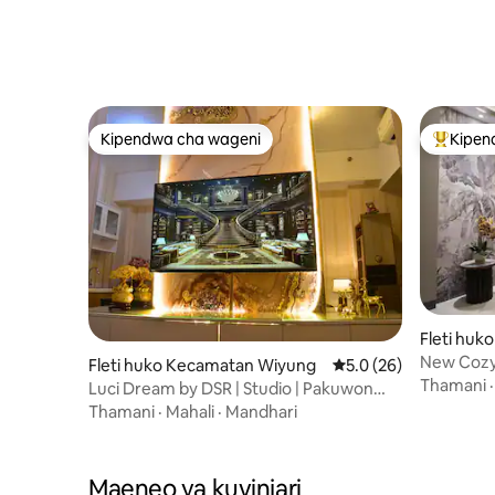
Kipendwa cha wageni
Kipen
Kipendwa cha wageni
Kipendw
Fleti hu
New Cozy
Fleti huko Kecamatan Wiyung
Ukadiriaji wa wastani 
5.0 (26)
Pakuwon 
Thamani
Luci Dream by DSR | Studio | Pakuwon
Mall | Benson
Thamani
·
Mahali
·
Mandhari
Maeneo ya kuvinjari