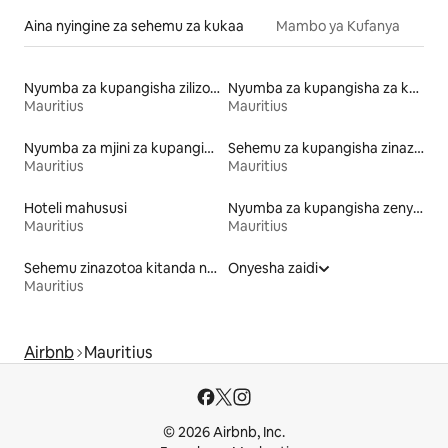
Aina nyingine za sehemu za kukaa
Mambo ya Kufanya
Nyumba za kupangisha zilizo na sauna
Nyumba za kupangisha za kulala wageni
Mauritius
Mauritius
Nyumba za mjini za kupangisha
Sehemu za kupangisha zinazowafaa wanyama vipenzi
Mauritius
Mauritius
Hoteli mahususi
Nyumba za kupangisha zenye mabwawa
Mauritius
Mauritius
Sehemu zinazotoa kitanda na kifungua kinywa
Onyesha zaidi
Mauritius
Airbnb
Mauritius
© 2026 Airbnb, Inc.