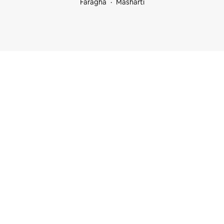
Faragha
Masharti