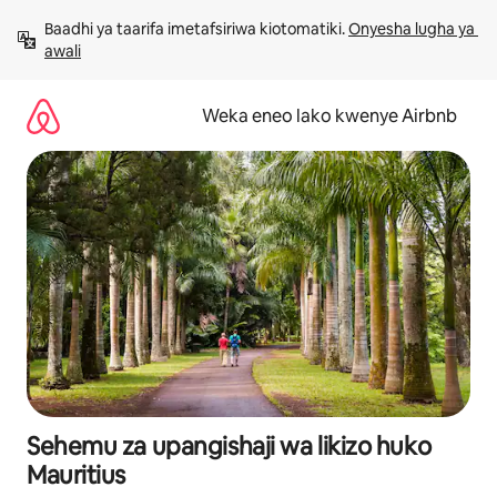
Ruka
Baadhi ya taarifa imetafsiriwa kiotomatiki. 
Onyesha lugha ya 
kwenda
awali
kwenye
maudhui
Weka eneo lako kwenye Airbnb
Sehemu za upangishaji wa likizo huko
Mauritius