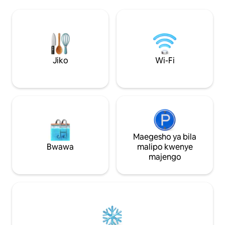
(dakika 20), Tamar
unaweza kusikia pumzi yako
(dakika 20), mat
mwenyewe. Hapa, wasiwasi hupotea,
lagoon na machwe
nguvu hurudi na nafasi hufunguka kwa
ufukweni. Katika m² 150, ni ya karibu
ajili ya matamanio mapya, uwazi na nia.
lakini yenye hewa 
Kuanza upya kwa kweli huanza na
wanandoa, familia,
mapumziko, na utulivu si mapumziko,
au mtu yeyote an
Jiko
Wi-Fi
bali ni maandalizi ya hatua inayofuata.
tulivu, ya kitropiki
Maegesho ya bila
Bwawa
malipo kwenye
majengo