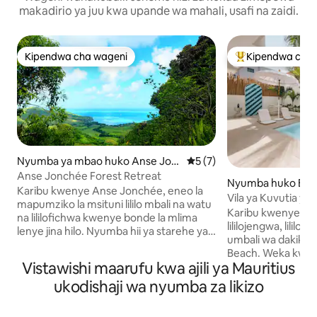
makadirio ya juu kwa upande wa mahali, usafi na zaidi.
Kipendwa cha wageni
Kipendwa cha 
Kipendwa cha wageni
Kipendwa maaruf
Nyumba ya mbao huko Anse Jon
Ukadiriaji wa wastani wa 5 k
5 (7)
chée
Anse Jonchée Forest Retreat
Nyumba huko Blac
Karibu kwenye Anse Jonchée, eneo la
Vila ya Kuvutia y
mapumziko la msituni lililo mbali na watu
- Vila za Searenity
Karibu kwenye Hibi
na lililofichwa kwenye bonde la mlima
lililojengwa, lililo
lenye jina hilo. Nyumba hii ya starehe ya
umbali wa dakika 
mazingira ambayo haijounganishwa
Beach. Weka kwenye njia tulivu ya
kwenye umeme imetengenezwa kwa
Vistawishi maarufu kwa ajili ya Mauritius
makazi lakini hat
ajili ya faragha kamili na kujitenga na
mikahawa, maduk
ukodishaji wa nyumba za likizo
ulimwengu wa nje. Hakuna televisheni,
msingi mzuri wa k
hakuna Wi-Fi na hakuna majirani — kuna
vya Pwani ya Magh
tu sauti za ndege na ukimya ambapo