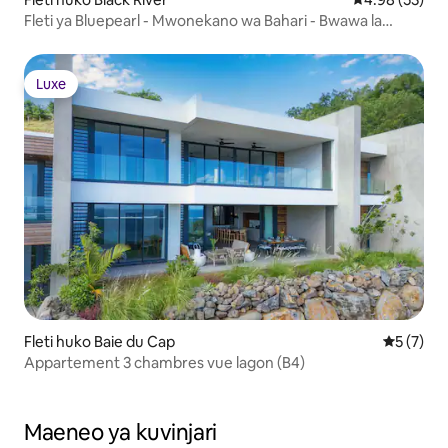
Fleti ya Bluepearl - Mwonekano wa Bahari - Bwawa la
Kujitegemea
Luxe
Luxe
Fleti huko Baie du Cap
Ukadiriaji
5 (7)
Appartement 3 chambres vue lagon (B4)
Maeneo ya kuvinjari