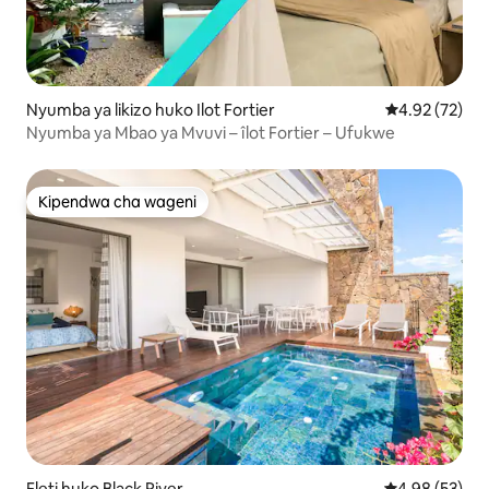
Nyumba ya likizo huko Ilot Fortier
Ukadiriaji wa 
4.92 (72)
Nyumba ya Mbao ya Mvuvi – îlot Fortier – Ufukwe
Kipendwa cha wageni
Kipendwa cha wageni
Fleti huko Black River
Ukadiriaji wa 
4.98 (53)