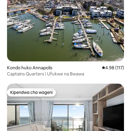
Kondo huko Annapolis
Ukadiriaji wa w
4.98 (117)
Captains Quarters | Ufukwe na Bwawa
Kipendwa cha wageni
Kipendwa cha wageni