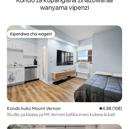
Kondo za kupangisha zinazowafaa
wanyama vipenzi
Kipendwa cha wageni
Kipendwa cha wageni
Kondo huko Mount Vernon
Ukadiriaji wa w
4.88 (108)
Studio ya kisasa ya Mt.Vernon katika eneo kubwa la kati