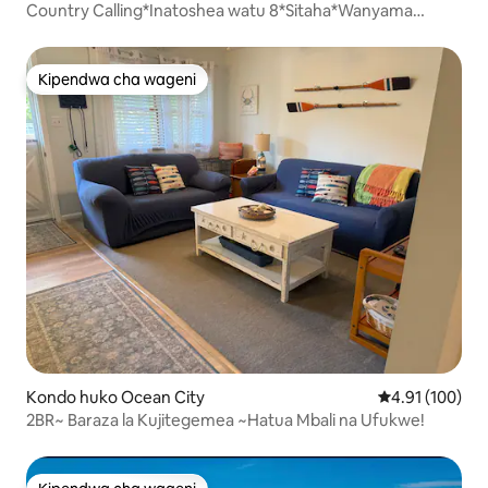
Country Calling*Inatoshea watu 8*Sitaha*Wanyama
vipenzi wanaruhusiwa*Arcade*
Kipendwa cha wageni
Kipendwa cha wageni
Kondo huko Ocean City
Ukadiriaji wa w
4.91 (100)
2BR~ Baraza la Kujitegemea ~Hatua Mbali na Ufukwe!