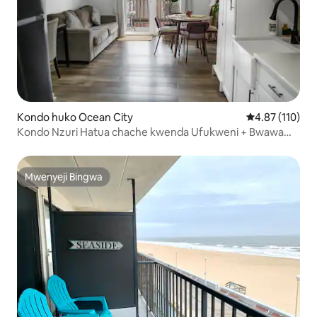
Kondo huko Ocean City
Ukadiriaji wa w
4.87 (110)
Kondo Nzuri Hatua chache kwenda Ufukweni + Bwawa
Maegesho Yasiyo na Kikomo
Mwenyeji Bingwa
Mwenyeji Bingwa