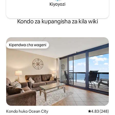
Kiyoyozi
Kondo za kupangisha za kila wiki
Kipendwa cha wageni
Kipendwa cha wageni
Kondo huko Ocean City
Ukadiriaji wa w
4.83 (248)