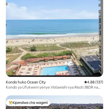
Kondo huko Ocean City
Ukadiriaji wa w
4.88 (137)
Kondo ya Ufukweni yenye Vistawishi vya Risoti 3BDR na
mabwawa 3
Kipendwa cha wageni
Kipendwa maarufu cha wageni