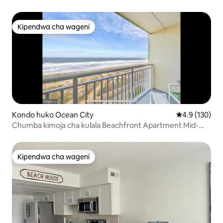
Kipendwa cha wageni
Kipendwa cha wageni
Kondo huko Ocean City
Ukadiriaji wa 
4.9 (130)
Chumba kimoja cha kulala Beachfront Apartment Mid-
Town
Kipendwa cha wageni
Kipendwa cha wageni