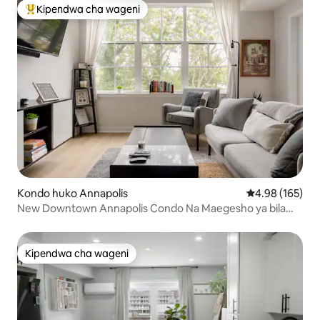
Kipendwa cha wageni
Kipendwa maarufu cha wageni
Kondo huko Annapolis
Ukadiriaji wa w
4.98 (165)
New Downtown Annapolis Condo Na Maegesho ya bila
malipo
Kipendwa cha wageni
Kipendwa cha wageni