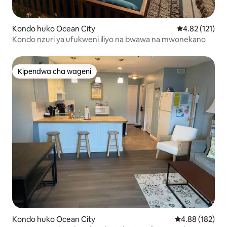
Kondo huko Ocean City
Ukadiriaji wa w
4.82 (121)
Kondo nzuri ya ufukweni iliyo na bwawa na mwonekano
Kipendwa cha wageni
Kipendwa cha wageni
Kondo huko Ocean City
Ukadiriaji wa w
4.88 (182)