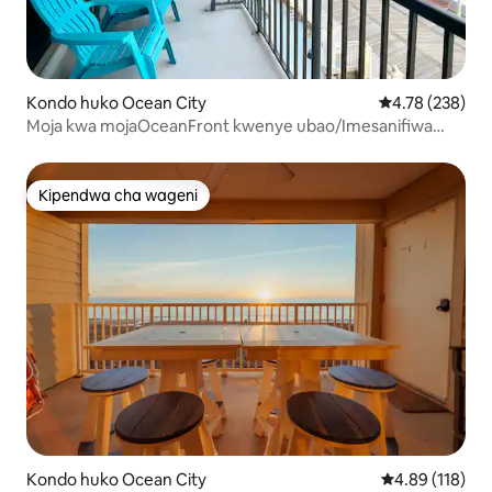
Kondo huko Ocean City
Ukadiriaji wa w
4.78 (238)
Moja kwa mojaOceanFront kwenye ubao/Imesanifiwa
upya/Dimbwi
Kipendwa cha wageni
Kipendwa cha wageni
Kondo huko Ocean City
Ukadiriaji wa w
4.89 (118)