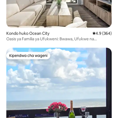
Kondo huko Ocean City
Ukadiriaji wa 
4.9 (364)
Oasis ya Familia ya Ufukweni: Bwawa, Ufukwe na
Maegesho!
Kipendwa cha wageni
Kipendwa cha wageni