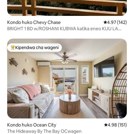
Kondo huko Chevy Chase
Ukadiriaji wa w
4.97 (142)
BRIGHT 1 BD w/ROSHANI KUBWA katika eneo KUU LA
BETHESDA
Kipendwa cha wageni
Kipendwa maarufu cha wageni
Kondo huko Ocean City
Ukadiriaji wa w
4.98 (151)
The Hideaway By The Bay OCwagen