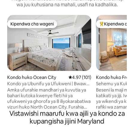
wa juu kuhusiana na mahali, usafi na kadhalika.
Kipendwa cha wageni
Kipendwa cha 
Kipendwa cha wageni
Kipendwa maaruf
Kondo huko Ocean City
Ukadiriaji wa wastani wa 4.97 kat
4.97 (101)
Kondo huko Frede
Kondo ya Ubunifu ya Ufukweni | Bwawa,
Sehemu ya Kukaa y
Beseni la Maji Moto na Sitaha
Kubwa + Beseni la
Amka ufurahie mandhari ya kuvutia ya
Beseni la maji mot
Inaweza Kutembe
bahari kutoka kwenye fleti hii ya
katikati ya jiji. Iwe unatembelea kwa ajili
ufukweni ya ghorofa ya 8 iliyokarabatiwa
ya wikendi ya kim
vizuri huko North Ocean City. Furahia
rafiki wa zamani a
Vistawishi maarufu kwa ajili ya kondo za
ufikiaji wa moja kwa moja wa ufukweni,
na mbwa wako, flet
maeneo mawili ya maegesho
ghorofa mbili, ili
kupangisha jijini Maryland
yaliyowekwa, lifti, mashuka na mataulo,
juu, katikati ya jiji
bwawa la ndani lenye mfumo wa
nafasi (na utulivu) wa