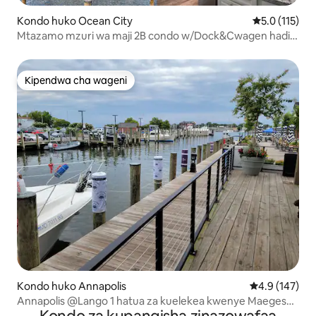
Kondo huko Ocean City
Ukadiriaji wa 
5.0 (115)
Mtazamo mzuri wa maji 2B condo w/Dock&Cwagen hadi
Beach
Kipendwa cha wageni
Kipendwa cha wageni
Kondo huko Annapolis
Ukadiriaji wa 
4.9 (147)
Annapolis @Lango 1 hatua za kuelekea kwenye Maegesho
ya Bila Malipo ya Bandari