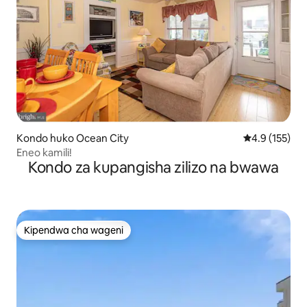
Kondo huko Ocean City
Ukadiriaji wa 
4.9 (155)
Eneo kamili!
Kondo za kupangisha zilizo na bwawa
Kipendwa cha wageni
Kipendwa cha wageni