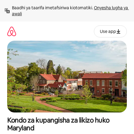
Ruka
Baadhi ya taarifa imetafsiriwa kiotomatiki. 
Onyesha lugha ya 
kwenda
awali
kwenye
maudhui
Use app
Kondo za kupangisha za likizo huko
Maryland