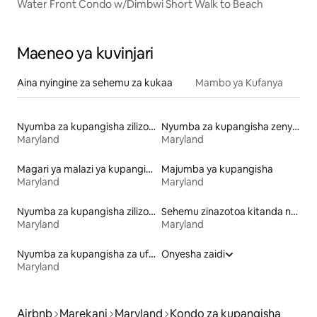
Water Front Condo w/Dimbwi Short Walk to Beach
Maeneo ya kuvinjari
Aina nyingine za sehemu za kukaa
Mambo ya Kufanya
Nyumba za kupangisha zilizo na kayak
Nyumba za kupangisha zenye mabwawa
Maryland
Maryland
Magari ya malazi ya kupangisha
Majumba ya kupangisha
Maryland
Maryland
Nyumba za kupangisha zilizo na sauna
Sehemu zinazotoa kitanda na kifungua kinywa
Maryland
Maryland
Nyumba za kupangisha za ufukweni
Onyesha zaidi
Maryland
Airbnb
Marekani
Maryland
Kondo za kupangisha