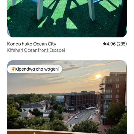
Kondo huko Ocean City
Ukadiriaji wa w
4.96 (235)
Kifahari Oceanfront Escape!
Kipendwa cha wageni
Kipendwa maarufu cha wageni