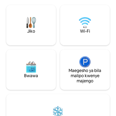
kupasha joto na beseni la maji moto na
maji moto la kuji
sitaha mpya ya kupendeza ya kupumzika
vyenye mwanga mw
kwenye jua yenye ukubwa wa futi za
mvuto wa kale, se
mraba 4,000 iliyo na mwonekano wa
kwa umakini ni bora
bahari ambayo itakamilika mwaka 2026.
kupumzika baada y
Ndani, eneo hili la mapumziko la
Frederick. Tembe
ufukweni lililobuniwa linatoshea watu 8
vya pombe, madu
Jiko
Wi-Fi
na lina mapambo ya kifahari, mabafu
ya nguo na mikaha
yaliyo na vipengele vya spaa, jiko la
Inafaa kwa mbwa.
mapishi ya hali ya juu, roshani binafsi ya
ufukweni, fanicha maridadi na pazia za
chumba cha kulala zinazozuia
mwangaza
Maegesho ya bila
Bwawa
malipo kwenye
majengo