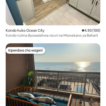
Kondo huko Ocean City
Ukadiriaji wa w
4.93 (100)
Kondo nzima iliyosasishwa vizuri na Mionekano ya Bahari!
Kipendwa cha wageni
Kipendwa cha wageni