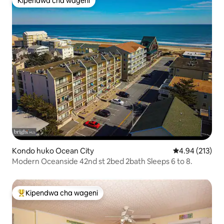
Kipendwa cha wageni
Kipendwa cha wageni
Kondo huko Ocean City
Ukadiriaji wa w
4.94 (213)
Modern Oceanside 42nd st 2bed 2bath Sleeps 6 to 8.
Kipendwa cha wageni
Kipendwa maarufu cha wageni