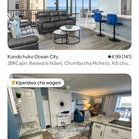
Kondo huko Ocean City
Ukadiriaji wa w
4.99 (141)
2BRCapri: Bwawa la Ndani, Chumba cha Mchezo, Kiti cha
Ukandaji
Kipendwa cha wageni
Kipendwa maarufu cha wageni