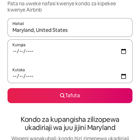
Pata na uweke nafasi kwenye kondo za kipekee
kwenye Airbnb
Mahali
Wakati matokeo yanapatikana, vinjari kwa kutumia vitufe vya v
Kuingia
Kutoka
Tafuta
Kondo za kupangisha zilizopewa
ukadiriaji wa juu jijini Maryland
Wageni wanakubali: kondo hizi zimepewa ukadiriaji