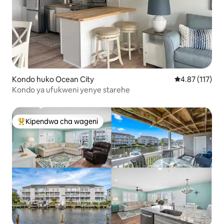
Kondo huko Ocean City
Ukadiriaji wa w
4.87 (117)
Kondo ya ufukweni yenye starehe
Kipendwa cha wageni
Kipendwa maarufu cha wageni