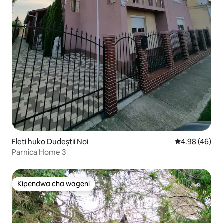
Fleti huko Dudeștii Noi
Ukadiriaji wa 
4.98 (46)
Parnica Home 3
Kipendwa cha wageni
Kipendwa cha wageni