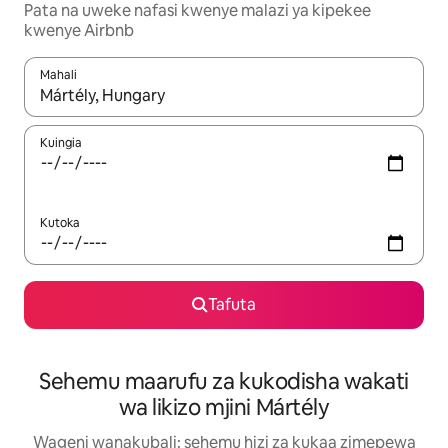
Pata na uweke nafasi kwenye malazi ya kipekee
kwenye Airbnb
Mahali
Wakati matokeo yanapatikana, vinjari kwa kutumia vitufe vya v
Kuingia
Kutoka
Tafuta
Sehemu maarufu za kukodisha wakati
wa likizo mjini Mártély
Wageni wanakubali: sehemu hizi za kukaa zimepewa