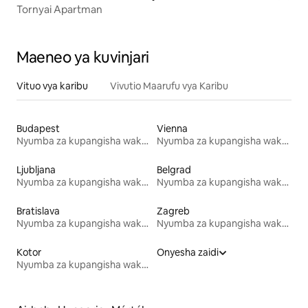
Tornyai Apartman
Maeneo ya kuvinjari
Vituo vya karibu
Vivutio Maarufu vya Karibu
Budapest
Vienna
Nyumba za kupangisha wakati wa likizo
Nyumba za kupangisha wakati wa likizo
Ljubljana
Belgrad
Nyumba za kupangisha wakati wa likizo
Nyumba za kupangisha wakati wa likizo
Bratislava
Zagreb
Nyumba za kupangisha wakati wa likizo
Nyumba za kupangisha wakati wa likizo
Kotor
Onyesha zaidi
Nyumba za kupangisha wakati wa likizo