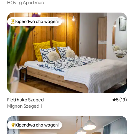
HOvirg Apartman
Kipendwa cha wageni
Kipendwa maarufu cha wageni
Fleti huko Szeged
Ukadiriaji 
5 (19)
Mignon Szeged 1
Kipendwa cha wageni
Kipendwa maarufu cha wageni