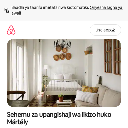
Ruka
Baadhi ya taarifa imetafsiriwa kiotomatiki. 
Onyesha lugha ya 
kwenda
awali
kwenye
maudhui
Use app
Sehemu za upangishaji wa likizo huko
Mártély