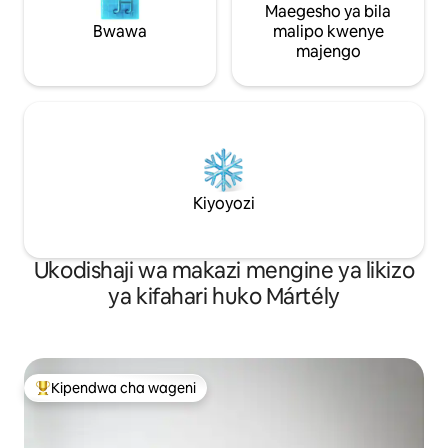
Maegesho ya bila
Bwawa
malipo kwenye
majengo
Kiyoyozi
Ukodishaji wa makazi mengine ya likizo
ya kifahari huko Mártély
Kipendwa cha wageni
Kipendwa maarufu cha wageni