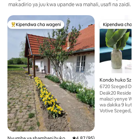
makadirio ya juu kwa upande wa mahali, usafi na zaidi.
Kipendwa cha wageni
Kipendwa cha wa
Kipendwa maarufu cha wageni
Kipendwa cha wa
Kondo huko Szeg
6720 Szeged Deák 
Deák20 Residence
malazi yenye WiFi 
wa dakika 9 kutem
Votive Szeged, mi
wa Michezo wa Kit
umbali wa dakika 
uwanja wa Dóm. N
wa kilomita 3.2 ku
Nyumba ya shambani huko K
Ukadiriaji wa wastani wa 4.87 ka
4.87 (95)