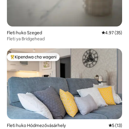
Fleti huko Szeged
Ukadiriaji wa 
4.97 (35)
Fleti ya Bridgehead
Kipendwa cha wageni
Kipendwa maarufu cha wageni
Fleti huko Hódmezővásárhely
Ukadiriaji 
5 (13)