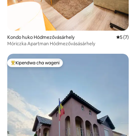
Kondo huko Hódmezővásárhely
Ukadiriaji
5 (7)
Móriczka Apartman Hódmezővásásárhely
Kipendwa cha wageni
Kipendwa maarufu cha wageni