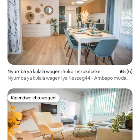
Nyumba ya kulala wageni huko Tiszakécske
Ukadiriaji
5 (6)
Nyumba ya kulala wageni ya Keszeg44 - Ambapo muda
haukimbii
Kipendwa cha wageni
Kipendwa cha wageni