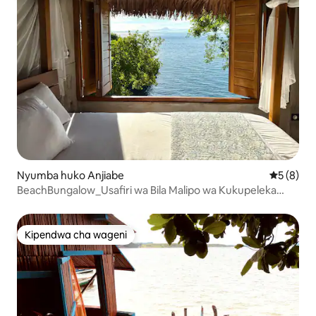
Nyumba huko Anjiabe
Ukadiriaji
5 (8)
BeachBungalow_Usafiri wa Bila Malipo wa Kukupeleka
Kwenye Uwanja wa Ndege
Kipendwa cha wageni
Kipendwa cha wageni