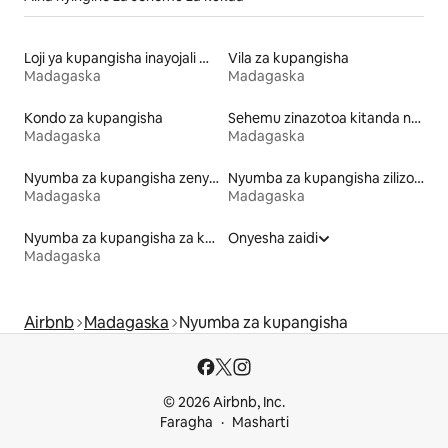
Loji ya kupangisha inayojali mazingira
Vila za kupangisha
Madagaska
Madagaska
Kondo za kupangisha
Sehemu zinazotoa kitanda na kifungua kinywa
Madagaska
Madagaska
Nyumba za kupangisha zenye kiamsha kinywa
Nyumba za kupangisha zilizo na ufikiaji wa ufukweni
Madagaska
Madagaska
Nyumba za kupangisha za kulala wageni
Onyesha zaidi
Madagaska
Airbnb
Madagaska
Nyumba za kupangisha
© 2026 Airbnb, Inc.
Faragha
Masharti