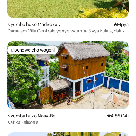
Nyumba huko Madirokely
Eneo jipya 
Mpya
Darsalam Villa Centrale yenye vyumba 3 vya kulala, dakika
1 kutoka pwani
Kipendwa cha wageni
Kipendwa cha wageni
Nyumba huko Nosy-Be
Ukadiriaji wa 
4.86 (14)
Katika Falisoa's