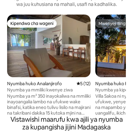
wa juu kuhusiana na mahali, usafi na kadhalika.
Kipendwa cha wageni
Mwenyeji Bingwa
Kipendwa cha wageni
Mwenyeji Bingwa
Nyumba huko Analanjirofo
Ukadiriaji wa wastani wa 5 ka
5 (12)
Nyumba huko Ra
Nyumba ya mmiliki kwenye ziwa
Nyumba ya kipeke
Ramena
Nyumba ya m² 350 inayokaliwa na mmiliki
Villa Sakoa ni nyu
inayoangalia lambo na ufukwe wake
ufukwe, yenye uku
binafsi, katika eneo tulivu lisilo na majirani
na mapambo yaliy
na takribani dakika 15 kutoka mjini na
uangalifu, ikichan
Vistawishi maarufu kwa ajili ya nyumba
vistawishi vyake na msongamano.
ufundi wa Malaga
Vistawishi vya ubora wa juu, bafu la
kisasa. Kwenye gho
za kupangisha jijini Madagaska
kuingia ndani lenye maji ya moto,
kubwa, yenye mw