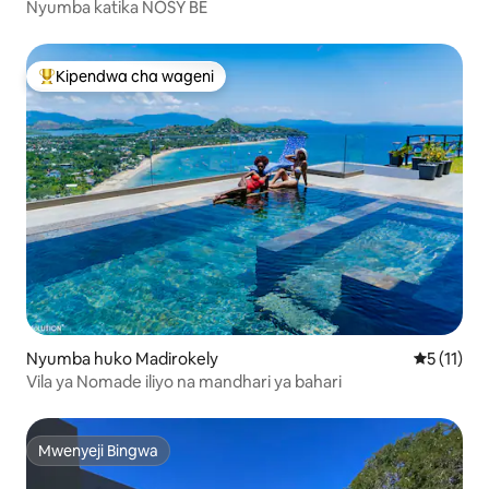
Nyumba katika NOSY BE
Kipendwa cha wageni
Kipendwa maarufu cha wageni
Nyumba huko Madirokely
Ukadiriaji
5 (11)
Vila ya Nomade iliyo na mandhari ya bahari
Mwenyeji Bingwa
Mwenyeji Bingwa