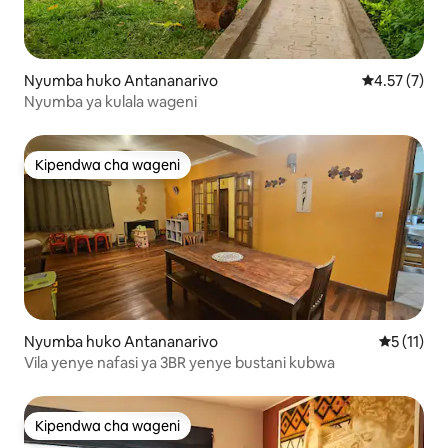
Nyumba huko Antananarivo
Ukadiriaji wa
4.57 (7)
Nyumba ya kulala wageni
Kipendwa cha wageni
Kipendwa cha wageni
Nyumba huko Antananarivo
Ukadiriaji
5 (11)
Vila yenye nafasi ya 3BR yenye bustani kubwa
Kipendwa cha wageni
Kipendwa cha wageni