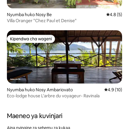
Nyumba huko Nosy Be
Ukadiriaji w
4.8 (5)
Villa Oranger "Chez Paul et Denise"
Kipendwa cha wageni
Kipendwa cha wageni
Nyumba huko Nosy Ambariovato
Ukadiriaji wa
4.9 (10)
Eco-lodge house L'arbre du voyageur- Ravinala
Maeneo ya kuvinjari
Aina nyingine za sehemu za kukaa