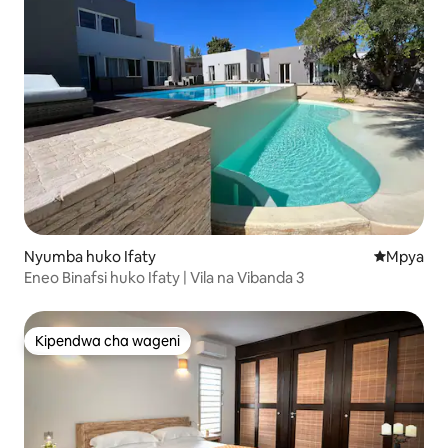
Nyumba huko Ifaty
Eneo jipya 
Mpya
Eneo Binafsi huko Ifaty | Vila na Vibanda 3
Kipendwa cha wageni
Kipendwa cha wageni