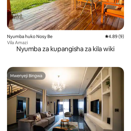
Nyumba huko Nosy Be
Ukadiriaji wa
4.89 (9)
Vila Amazi
Nyumba za kupangisha za kila wiki
Mwenyeji Bingwa
Mwenyeji Bingwa