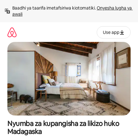
Ruka
Baadhi ya taarifa imetafsiriwa kiotomatiki. 
Onyesha lugha ya 
kwenda
awali
kwenye
maudhui
Use app
Nyumba za kupangisha za likizo huko
Madagaska