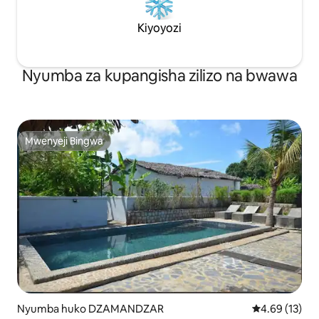
Kiyoyozi
Nyumba za kupangisha zilizo na bwawa
Mwenyeji Bingwa
Mwenyeji Bingwa
Nyumba huko DZAMANDZAR
Ukadiriaji wa 
4.69 (13)