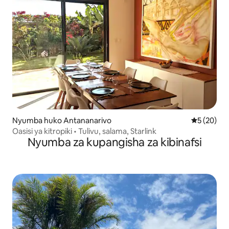
Nyumba huko Antananarivo
Ukadiriaji 
5 (20)
Oasisi ya kitropiki • Tulivu, salama, Starlink
Nyumba za kupangisha za kibinafsi