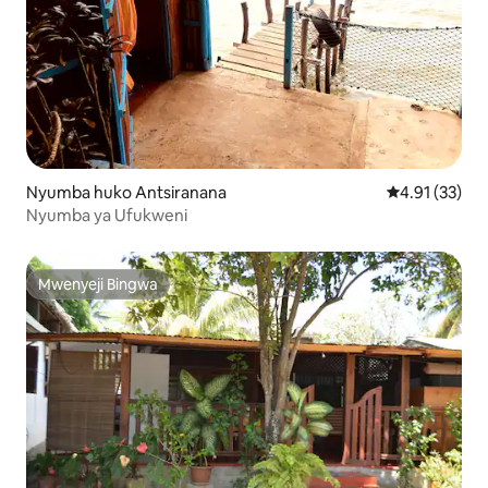
Nyumba huko Antsiranana
Ukadiriaji wa 
4.91 (33)
Nyumba ya Ufukweni
Mwenyeji Bingwa
Mwenyeji Bingwa