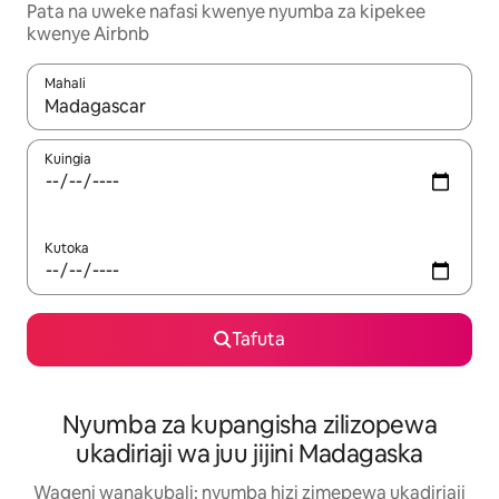
Pata na uweke nafasi kwenye nyumba za kipekee
kwenye Airbnb
Mahali
Wakati matokeo yanapatikana, vinjari kwa kutumia vitufe vya v
Kuingia
Kutoka
Tafuta
Nyumba za kupangisha zilizopewa
ukadiriaji wa juu jijini Madagaska
Wageni wanakubali: nyumba hizi zimepewa ukadiriaji