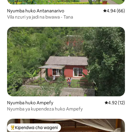
Nyumba huko Antananarivo
Ukadiriaji wa 
4.94 (66)
Vila nzuri ya jadi na bwawa - Tana
Nyumba huko Ampefy
Ukadiriaji wa 
4.92 (12)
Nyumba ya kupendeza huko Ampefy
Kipendwa cha wageni
Kipendwa maarufu cha wageni