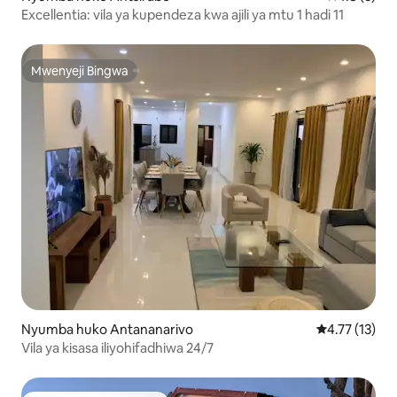
Excellentia: vila ya kupendeza kwa ajili ya mtu 1 hadi 11
Mwenyeji Bingwa
Mwenyeji Bingwa
Nyumba huko Antananarivo
Ukadiriaji wa 
4.77 (13)
Vila ya kisasa iliyohifadhiwa 24/7