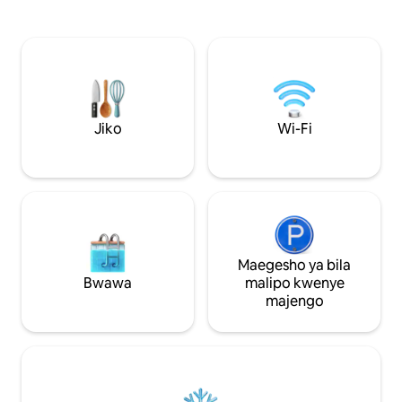
umeme wa kiwango cha Ulaya, oveni ya
sababu ya madiri
kawaida na mikrowevu, friji, stoo ya
kuteleza, jiko lililo
mvinyo, friza, kifaa cha kuchakata
vyumba 2 vya kulal
chakula, mashine ya kutengeneza
bafu 1. Kwenye gh
kahawa, birika, jiko la kuokea nyama, n.k.
cha kulala chenye 
Televisheni janja ya inchi 75, dawati na
manyunyu, sebule i
kompyuta, mfumo wa sauti wa JBL, Wi-
lenye mandhari ya 
Fi isiyo na kikomo. Mwangalizi, mtunza
bora kwa ajili ya ku
Jiko
Wi-Fi
bustani, usafishaji na mashuka (mashuka
na taulo) yamejumuishwa.
Maegesho ya bila
Bwawa
malipo kwenye
majengo