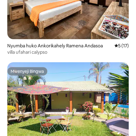
Nyumba huko Ankorikahely Ramena Andasoa
Ukadiriaji 
5 (17)
villa ufahari calypso
Mwenyeji Bingwa
Mwenyeji Bingwa