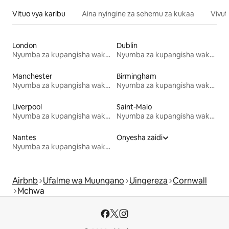
Vituo vya karibu
Aina nyingine za sehemu za kukaa
Vivut
London
Dublin
Nyumba za kupangisha wakati wa likizo
Nyumba za kupangisha wakati wa likizo
Manchester
Birmingham
Nyumba za kupangisha wakati wa likizo
Nyumba za kupangisha wakati wa likizo
Liverpool
Saint-Malo
Nyumba za kupangisha wakati wa likizo
Nyumba za kupangisha wakati wa likizo
Nantes
Onyesha zaidi
Nyumba za kupangisha wakati wa likizo
Airbnb
Ufalme wa Muungano
Uingereza
Cornwall
Mchwa