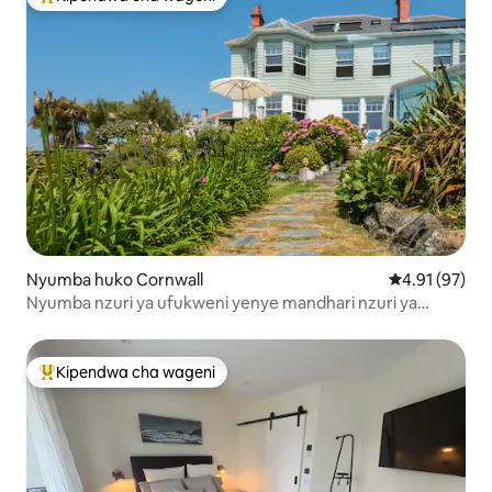
Kipendwa maarufu cha wageni
Nyumba huko Cornwall
Ukadiriaji wa 
4.91 (97)
Nyumba nzuri ya ufukweni yenye mandhari nzuri ya
bahari
Kipendwa cha wageni
Kipendwa maarufu cha wageni