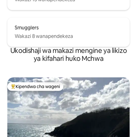
Smugglers
Wakazi 8 wanapendekeza
Ukodishaji wa makazi mengine ya likizo
ya kifahari huko Mchwa
Kipendwa cha wageni
Kipendwa maarufu cha wageni