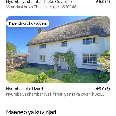
Nyumba ya shambani huko Coverack
Ukadiriaji w
5.0 (5)
Vitanda 4 huko The Lizard (oc-b620048)
Kipendwa cha wageni
Kipendwa cha wageni
Nyumba huko Lizard
Ukadiriaji w
5.0 (5)
Nyumba ya shambani ya kifahari ya njia ya pwani huko
Cornwall
Maeneo ya kuvinjari