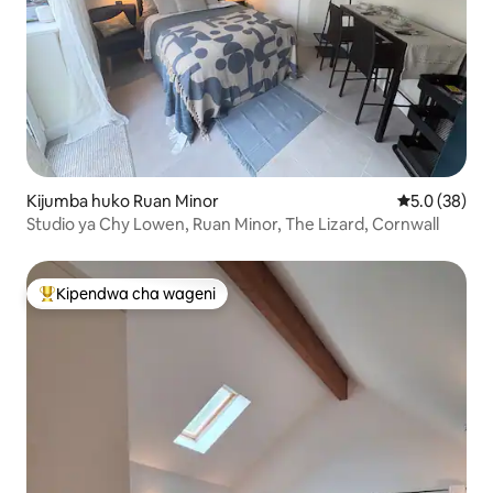
Kijumba huko Ruan Minor
Ukadiriaji wa
5.0 (38)
Studio ya Chy Lowen, Ruan Minor, The Lizard, Cornwall
Kipendwa cha wageni
Kipendwa maarufu cha wageni