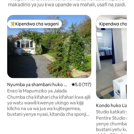
makadirio ya juu kwa upande wa mahali, usafi na zaidi.
Kipendwa cha wageni
Kipendwa cha wa
Kipendwa maarufu cha wageni
Kipendwa cha wa
Nyumba ya shambani huko C
Ukadiriaji wa wastani wa 5.0 kat
5.0 (117)
overack
Eneo la Mapumziko ya Jalada
Chumba cha kifahari cha kifahari kwa ajili
ya watu wawili kwenye ukingo wa kijiji
Kondo huko Lizar
kilicho na ua wa jua wa kujitegemea,
Studio katikati ya 
bustani yenye nyasi, kitanda cha sponji
Pentire Studio ni f
aina ya King, chumba cha kulala kilicho na
yenye chumba 1 cha
bafu ya umeme na jiko kamili lenye;
bustani yetu kubw
oveni ya feni, hob ya kauri ya 4, dondoo,