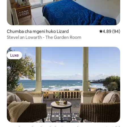
Chumba cha mgeni huko Lizard
Ukadiriaji wa 
4.89 (94)
Stevel an Lowarth - The Garden Room
Luxe
Luxe