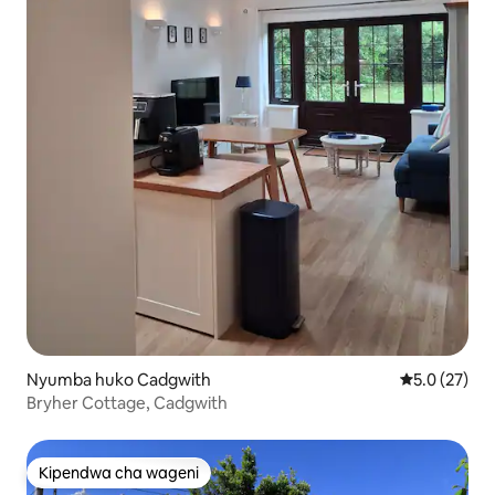
Nyumba huko Cadgwith
Ukadiriaji wa
5.0 (27)
Bryher Cottage, Cadgwith
Kipendwa cha wageni
Kipendwa cha wageni