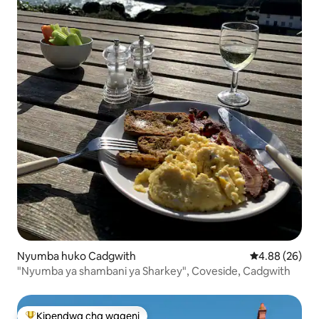
Nyumba huko Cadgwith
Ukadiriaji wa 
4.88 (26)
"Nyumba ya shambani ya Sharkey", Coveside, Cadgwith
Kipendwa cha wageni