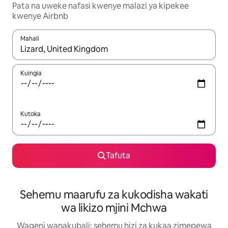
Pata na uweke nafasi kwenye malazi ya kipekee
kwenye Airbnb
Mahali
Wakati matokeo yanapatikana, vinjari kwa kutumia vitufe vya v
Kuingia
Kutoka
Tafuta
Sehemu maarufu za kukodisha wakati
wa likizo mjini Mchwa
Wageni wanakubali: sehemu hizi za kukaa zimepewa