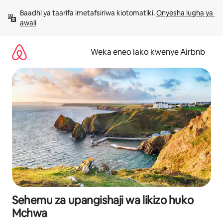
Ruka
Baadhi ya taarifa imetafsiriwa kiotomatiki. 
Onyesha lugha ya 
kwenda
awali
kwenye
maudhui
Weka eneo lako kwenye Airbnb
Sehemu za upangishaji wa likizo huko
Mchwa