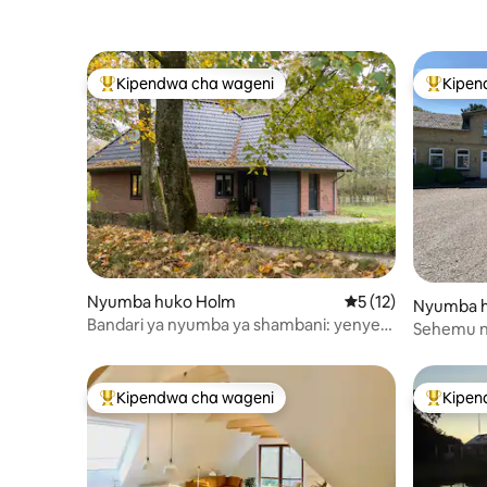
Kipendwa cha wageni
Kipen
Kipendwa maarufu cha wageni
Kipendw
Nyumba huko Holm
Ukadiriaji wa wastan
5 (12)
Nyumba h
Bandari ya nyumba ya shambani: yenye
Sehemu n
starehe, maridadi, kijani kibichi
Kipendwa cha wageni
Kipen
Kipendwa maarufu cha wageni
Kipendw