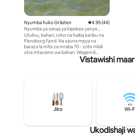
takriban.
za kipeke
vipande v
vilivyocha
Nyumba huko Gråsten
Ukadiriaji wa wastani w
4.95 (44)
Nyumba ya sanaa ya kipekee yenye
mandhari ya ajabu ya bahari na sauna
Utulivu, bahari, roho na haiba karibu na
Flensborg Fjord. Na sauna mpya na
baraza la mita za mraba 70 - zote mbili
zina mtazamo wa bahari. Wageni 6
Vistawishi maar
wanaweza kutumia: Jiko zuri na bafu,
sebule kubwa na runinga na mtandao na
mandhari ya kipekee ya bahari. Vyumba 3
vikubwa vya kulala na vyote vina
mandhari mazuri zaidi ya fjord.
Gendarmstien / Gendarmenwanderweg
na asili ya ajabu kama jirani, karibu na
Flensburg na Sønderborg na umbali wa
kutembea kwa mikahawa Pearl,
Jiko
Wi-F
Sivgaarden na Providence. Milango
imepambwa na mandhari ya mandhari na
msanii Wilhelm Dreesen.
Ukodishaji w