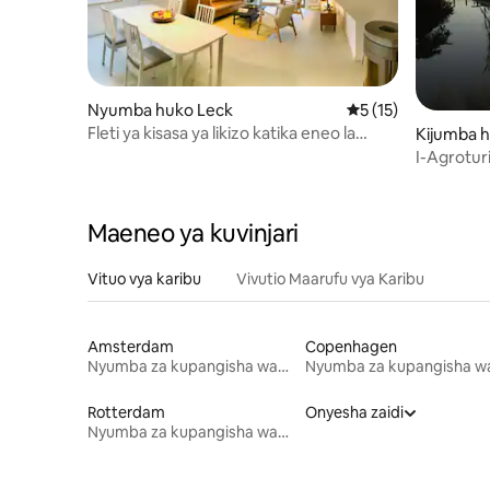
Nyumba huko Leck
Ukadiriaji wa wastan
5 (15)
Fleti ya kisasa ya likizo katika eneo la
Kijumba 
mapumziko la Leck
I-Agroturi
Maeneo ya kuvinjari
Vituo vya karibu
Vivutio Maarufu vya Karibu
Amsterdam
Copenhagen
Nyumba za kupangisha wakati wa likizo
Rotterdam
Onyesha zaidi
Nyumba za kupangisha wakati wa likizo