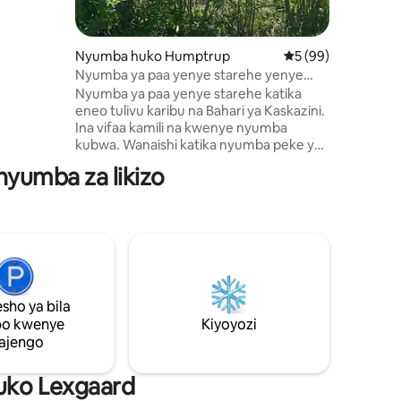
 na
ye
ta,
Nyumba huko Humptrup
Ukadiriaji wa wastan
5 (99)
 siku.
Nyumba ya paa yenye starehe yenye
bustani kubwa
Nyumba ya paa yenye starehe katika
eneo tulivu karibu na Bahari ya Kaskazini.
Ina vifaa kamili na kwenye nyumba
kubwa. Wanaishi katika nyumba peke yao
na bustani pia inapatikana kwa matumizi
nyumba za likizo
yao ya kipekee. Bahari ya Kaskazini iko
karibu kilomita 20 kutoka Humptrup!
Mahali pazuri pa kuanzia kwa safari za
mchana kwenda Visiwa vya Frisian
Kaskazini na Halligen ( kwa mfano Sylt ,
Föhr, Amrum, Hooge, Oland, Hamburger
Hallig ). Jumba la Makumbusho la Nolde
katika maeneo ya karibu na Denmark
sho ya bila
umbali wa kilomita 3 tu.
po kwenye
Kiyoyozi
ajengo
huko Lexgaard