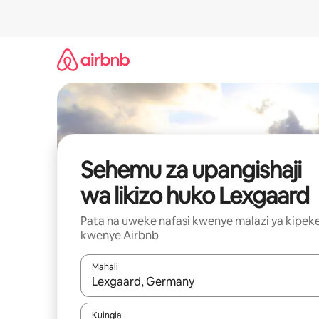
Ruka
kwenda
kwenye
maudhui
Sehemu za upangishaji
wa likizo huko Lexgaard
Pata na uweke nafasi kwenye malazi ya kipek
kwenye Airbnb
Mahali
Wakati matokeo yanapatikana, vinjari kwa kutumia
Kuingia