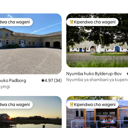
dwa cha wageni
Kipendwa cha wageni
a maarufu cha wageni
Kipendwa maarufu cha wageni
Nyumba huko Bylderup-Bov
i wa 5 kati ya 5, tathmini 12
Nyumba ya shambani ya kupen
uko Padborg
Ukadiriaji wa wastani wa 4.97 kati ya 5, tathm
4.97 (34)
Denmark yenye bustani na ama
yingi
dwa cha wageni
Kipendwa cha wageni
a maarufu cha wageni
Kipendwa maarufu cha wageni