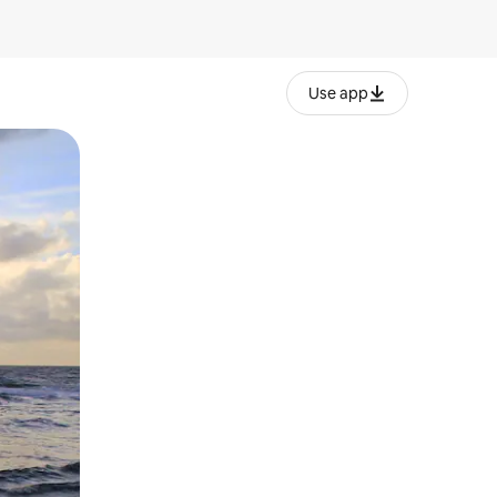
Use app
lezesha kidole kwenye ishara.