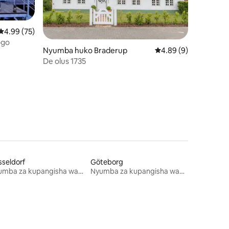
Ukadiriaji wa wastani wa 4.99 kati ya 5, tathmini 75
4.99 (75)
ogo
Nyumba huko Braderup
Ukadiriaji wa wastani 
4.89 (9)
De olus 1735
ni 433
seldorf
Göteborg
Nyumba za kupangisha wakati wa likizo
Nyumba za kupangisha wakati wa likizo