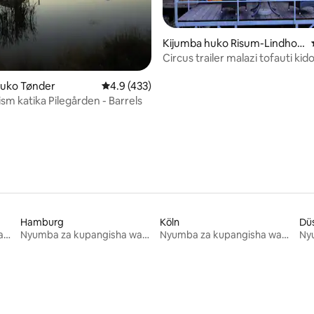
Kijumba huko Risum-Lindhol
m
Circus trailer malazi tofauti kid
i wa 5 kati ya 5, tathmini 15
huko Tønder
Ukadiriaji wa wastani wa 4.9 kati ya 5, tathmi
4.9 (433)
sm katika Pilegården - Barrels
Hamburg
Köln
Düs
Nyumba za kupangisha wakati wa likizo
Nyumba za kupangisha wakati wa likizo
Nyumba za kupangisha wakati wa likizo