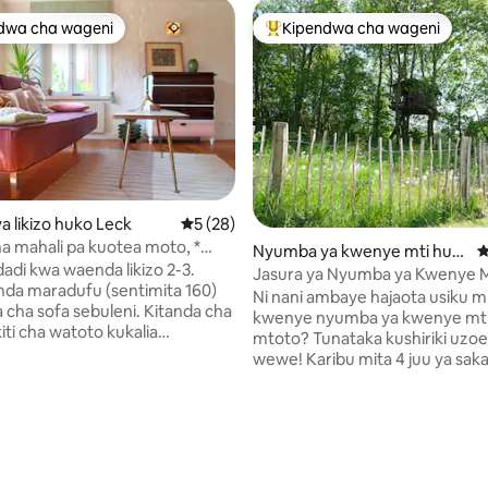
dwa cha wageni
Kipendwa cha wageni
a maarufu cha wageni
Kipendwa maarufu cha wageni
 likizo huko Leck
Ukadiriaji wa wastani wa 5 kati ya 5, tathm
5 (28)
o na mahali pa kuotea moto, *
Nyumba ya kwenye mti huk
U
 magharibi *
dadi kwa waenda likizo 2-3.
o Holm
Jasura ya Nyumba ya Kwenye M
nda maradufu (sentimita 160)
Ni nani ambaye hajaota usiku 
a cha sofa sebuleni. Kitanda cha
kwenye nyumba ya kwenye mt
iti cha watoto kukalia
mtoto? Tunataka kushiriki uzo
la kinaweza kuwekewa nafasi.
wewe! Karibu mita 4 juu ya sakafu,
azingira yasiyo ya kawaida
katikati ya majani ya kijani una
oti ya afya ya Leck karibu na
kujisikia vizuri. Siku moja kwe
Kaskazini (Hifadhi ya Taifa ya
ya kwenye mti (bila anasa ya ma
 Wadden) na Denmark. Fleti hiyo
kila siku) inatisha. Huwezi kutarajia anasa,
ti mwa kijiji na pia inatoa eneo
badala ya adventure na chang
ustani la kupumzika. Katika
kidogo ya kufanya. Pamoja na mkate wa