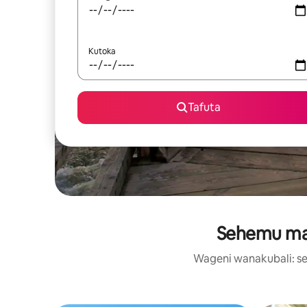
Kutoka
Tafuta
Sehemu maa
Wageni wanakubali: se