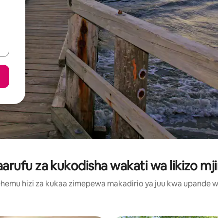
rufu za kukodisha wakati wa likizo mji
hemu hizi za kukaa zimepewa makadirio ya juu kwa upande wa m