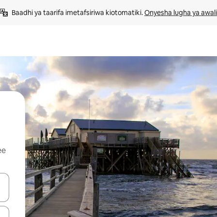
Baadhi ya taarifa imetafsiriwa kiotomatiki. 
Onyesha lugha ya awali
ee
 vitufe vya vishale vya juu na chini au uchunguze kwa kugusa au kute