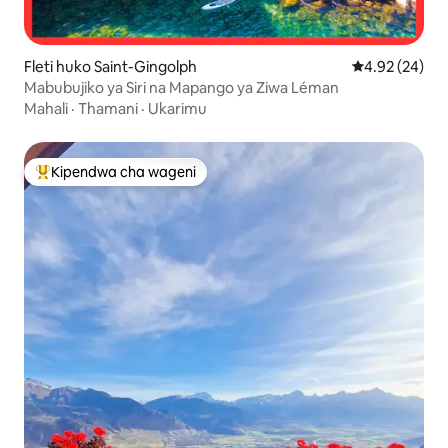
Fleti huko Saint-Gingolph
Ukadiriaji wa 
4.92 (24)
Mabubujiko ya Siri na Mapango ya Ziwa Léman
Mahali
·
Thamani
·
Ukarimu
Kipendwa cha wageni
Kipendwa maarufu cha wageni