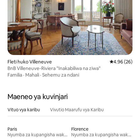
Fleti huko Villeneuve
Ukadiriaji wa 
4.96 (26)
BnB Villeneuve-Riviera "Inakabiliwa na ziwa"
Familia
·
Mahali
·
Sehemu za ndani
Maeneo ya kuvinjari
Vituo vya karibu
Vivutio Maarufu vya Karibu
Paris
Florence
Nyumba za kupangisha wakati wa likizo
Nyumba za kupangisha wakati wa likizo