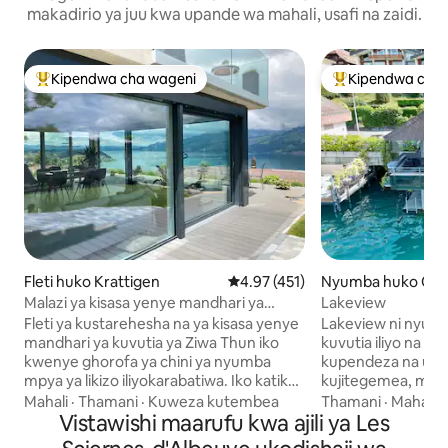
makadirio ya juu kwa upande wa mahali, usafi na zaidi.
Kipendwa cha wageni
Kipendwa cha 
Kipendwa maarufu cha wageni
Kipendwa maaruf
Fleti huko Krattigen
Ukadiriaji wa wastani wa 4.97 kat
4.97 (451)
Nyumba huko Obe
m Thunersee
Malazi ya kisasa yenye mandhari ya
Lakeview
kuvutia ya Ziwa Thun
Fleti ya kustarehesha na ya kisasa yenye
Lakeview ni nyumb
mandhari ya kuvutia ya Ziwa Thun iko
kuvutia iliyo na man
kwenye ghorofa ya chini ya nyumba
kupendeza na ufiki
mpya ya likizo iliyokarabatiwa. Iko katika
kujitegemea, maha
sehemu tulivu ya kijiji na ndio mahali pa
karibu na ziwa. N
Mahali
·
Thamani
·
Kuweza kutembea
Thamani
·
Mahali
·
kuanzia kwa matembezi kwenye milima
Vistawishi maarufu kwa ajili ya Les
samani kwa upend
na maziwa. Inafaa kwa pers 4. Matuta
hali ya juu iko kwe