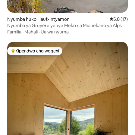
Nyumba huko Haut-Intyamon
Ukadiriaji wa
5.0 (17)
Nyumba ya Gruyère yenye Meko na Mionekano ya Alps
Familia
·
Mahali
·
Ua wa nyuma
Kipendwa cha wageni
Kipendwa maarufu cha wageni