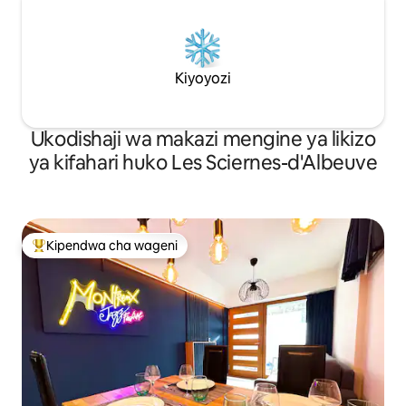
Kiyoyozi
Ukodishaji wa makazi mengine ya likizo
ya kifahari huko Les Sciernes-d'Albeuve
Kipendwa cha wageni
Kipendwa maarufu cha wageni