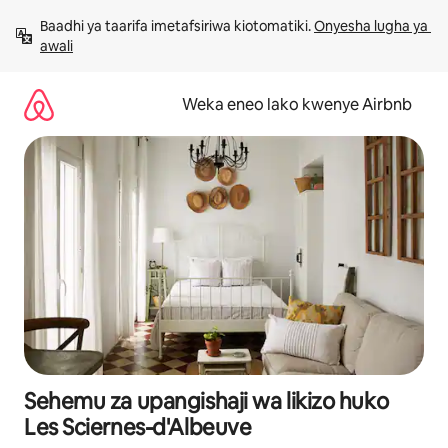
Ruka
Baadhi ya taarifa imetafsiriwa kiotomatiki. 
Onyesha lugha ya 
kwenda
awali
kwenye
maudhui
Weka eneo lako kwenye Airbnb
Sehemu za upangishaji wa likizo huko
Les Sciernes-d'Albeuve