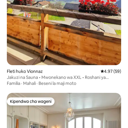
Fleti huko Vionnaz
Ukadiriaji wa 
4.97 (59)
Jakuzi na Sauna • Mwonekano wa XXL • Roshani ya
kipekee
Familia
·
Mahali
·
Beseni la maji moto
Kipendwa cha wageni
Kipendwa cha wageni