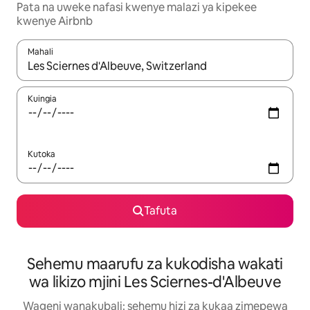
Pata na uweke nafasi kwenye malazi ya kipekee
kwenye Airbnb
Mahali
Wakati matokeo yanapatikana, vinjari kwa kutumia vitufe vya v
Kuingia
Kutoka
Tafuta
Sehemu maarufu za kukodisha wakati
wa likizo mjini Les Sciernes-d'Albeuve
Wageni wanakubali: sehemu hizi za kukaa zimepewa