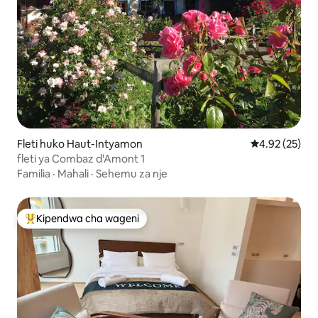
Fleti huko Haut-Intyamon
Ukadiriaji wa 
4.92 (25)
fleti ya Combaz d'Amont 1
Familia
·
Mahali
·
Sehemu za nje
Kipendwa cha wageni
Kipendwa maarufu cha wageni