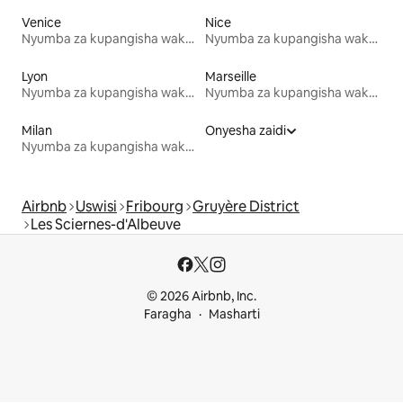
Venice
Nice
Nyumba za kupangisha wakati wa likizo
Nyumba za kupangisha wakati wa likizo
Lyon
Marseille
Nyumba za kupangisha wakati wa likizo
Nyumba za kupangisha wakati wa likizo
Milan
Onyesha zaidi
Nyumba za kupangisha wakati wa likizo
Airbnb
Uswisi
Fribourg
Gruyère District
Les Sciernes-d'Albeuve
© 2026 Airbnb, Inc.
Faragha
Masharti