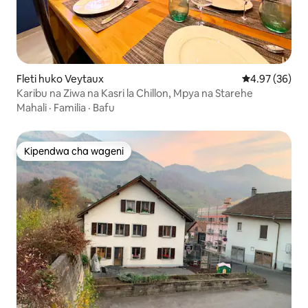
Fleti huko Veytaux
Ukadiriaji wa 
4.97 (36)
Karibu na Ziwa na Kasri la Chillon, Mpya na Starehe
Mahali
·
Familia
·
Bafu
Kipendwa cha wageni
Kipendwa cha wageni