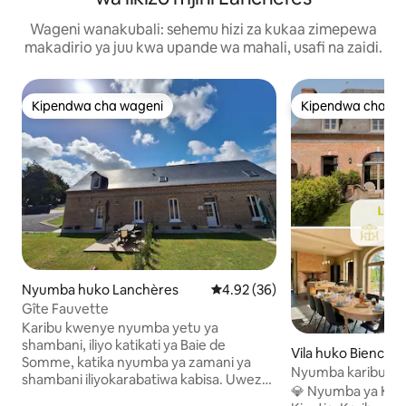
Wageni wanakubali: sehemu hizi za kukaa zimepewa
makadirio ya juu kwa upande wa mahali, usafi na zaidi.
Kipendwa cha wageni
Kipendwa cha wa
Kipendwa cha wageni
Kipendwa cha wa
Nyumba huko Lanchères
Ukadiriaji wa wastani wa 4.92 ka
4.92 (36)
Gîte Fauvette
Karibu kwenye nyumba yetu ya
shambani, iliyo katikati ya Baie de
Vila huko Biencour
Somme, katika nyumba ya zamani ya
Nyumba karibu n
shambani iliyokarabatiwa kabisa. Uwezo:
Le Tréport – Bara
💎 Nyumba ya Kipe
Watu 7 | Vyumba 3 vya kulala ghorofani