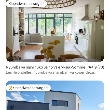
Kipendwa cha wageni
Kipendwa cha wageni
Nyumba ya mjini huko Saint-Valery-sur-Somme
Ukadiriaji wa
4.9 (70)
Les Hirondelles, nyumba ya shambani ya kupendeza
yenye bustani, 7p
Kipendwa cha wageni
Kipendwa maarufu cha wageni