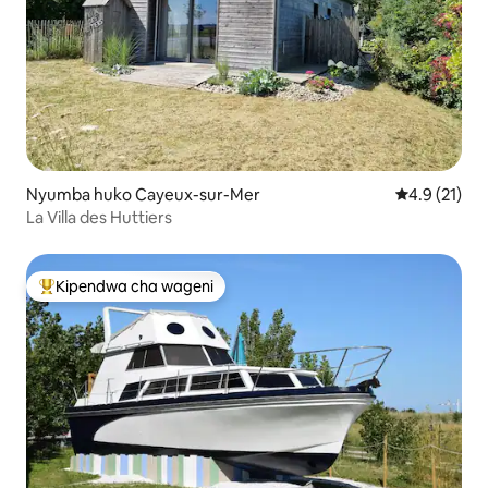
Nyumba huko Cayeux-sur-Mer
Ukadiriaji wa
4.9 (21)
La Villa des Huttiers
Kipendwa cha wageni
Kipendwa maarufu cha wageni