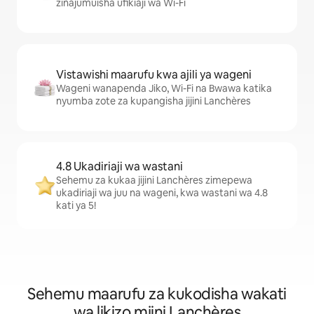
zinajumuisha ufikiaji wa Wi-Fi
Vistawishi maarufu kwa ajili ya wageni
Wageni wanapenda Jiko, Wi-Fi na Bwawa katika
nyumba zote za kupangisha jijini Lanchères
4.8 Ukadiriaji wa wastani
Sehemu za kukaa jijini Lanchères zimepewa
ukadiriaji wa juu na wageni, kwa wastani wa 4.8
kati ya 5!
Sehemu maarufu za kukodisha wakati
wa likizo mjini Lanchères