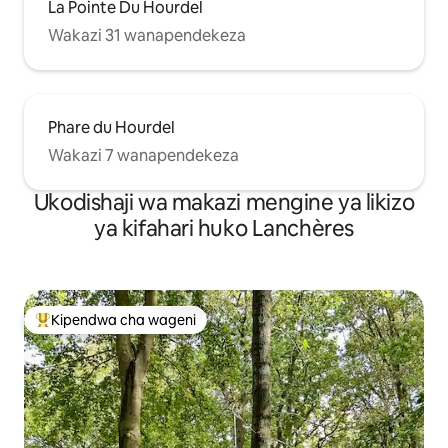
La Pointe Du Hourdel
Wakazi 31 wanapendekeza
Phare du Hourdel
Wakazi 7 wanapendekeza
Ukodishaji wa makazi mengine ya likizo
ya kifahari huko Lanchères
Kipendwa cha wageni
Kipendwa maarufu cha wageni