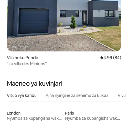
Vila huko Pendé
Ukadiriaji wa 
4.99 (84)
"La villa des Minions"
Maeneo ya kuvinjari
Vituo vya karibu
Aina nyingine za sehemu za kukaa
Vivut
London
Paris
Nyumba za kupangisha wakati wa likizo
Nyumba za kupangisha wakati wa likizo