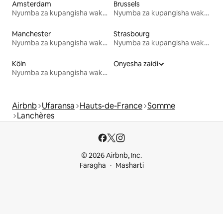
Amsterdam
Brussels
Nyumba za kupangisha wakati wa likizo
Nyumba za kupangisha wakati wa likizo
Manchester
Strasbourg
Nyumba za kupangisha wakati wa likizo
Nyumba za kupangisha wakati wa likizo
Köln
Onyesha zaidi
Nyumba za kupangisha wakati wa likizo
Airbnb
Ufaransa
Hauts-de-France
Somme
Lanchères
© 2026 Airbnb, Inc.
Faragha
Masharti