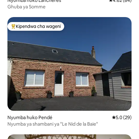
Nyumba huko Lanchéres
Ukadiriaji wa 
4.62 (84)
Ghuba ya Somme
Kipendwa cha wageni
Kipendwa maarufu cha wageni
Nyumba huko Pendé
Ukadiriaji wa
5.0 (29)
Nyumba ya shambani ya "Le Nid de la Baie"