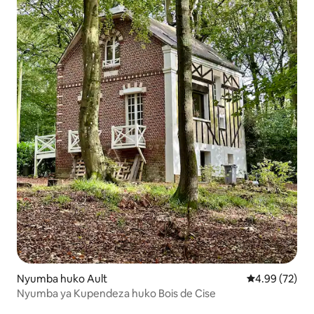
Nyumba huko Ault
Ukadiriaji wa 
4.99 (72)
Nyumba ya Kupendeza huko Bois de Cise