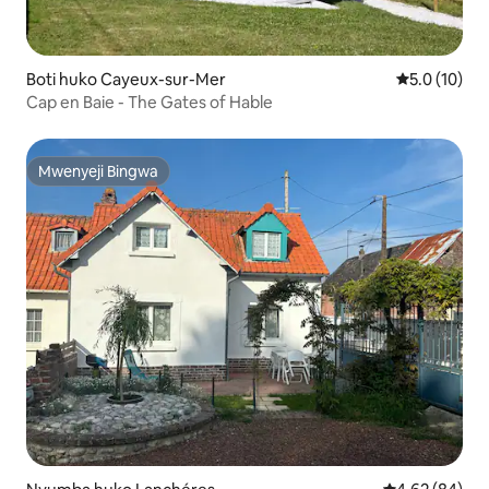
Boti huko Cayeux-sur-Mer
Ukadiriaji wa
5.0 (10)
Cap en Baie - The Gates of Hable
Mwenyeji Bingwa
Mwenyeji Bingwa