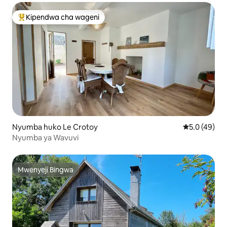
Kipendwa cha wageni
Kipendwa maarufu cha wageni
Nyumba huko Le Crotoy
Ukadiriaji wa
5.0 (49)
Nyumba ya Wavuvi
Mwenyeji Bingwa
Mwenyeji Bingwa