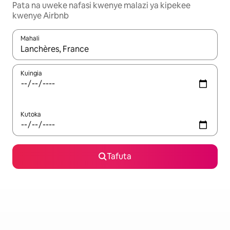
Pata na uweke nafasi kwenye malazi ya kipekee
kwenye Airbnb
Mahali
Wakati matokeo yanapatikana, vinjari kwa kutumia vitufe vya v
Kuingia
Kutoka
Tafuta