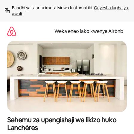
Ruka
Baadhi ya taarifa imetafsiriwa kiotomatiki. 
Onyesha lugha ya 
kwenda
awali
kwenye
maudhui
Weka eneo lako kwenye Airbnb
Sehemu za upangishaji wa likizo huko
Lanchères