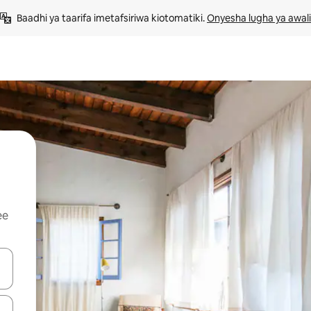
Baadhi ya taarifa imetafsiriwa kiotomatiki. 
Onyesha lugha ya awali
ee
 vitufe vya vishale vya juu na chini au uchunguze kwa kugusa au kute