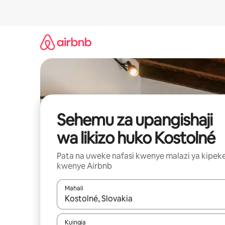
Ruka
kwenda
kwenye
maudhui
Sehemu za upangishaji
wa likizo huko Kostolné
Pata na uweke nafasi kwenye malazi ya kipek
kwenye Airbnb
Mahali
Wakati matokeo yanapatikana, vinjari kwa kutumia
Kuingia