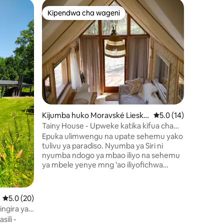
Kijumba 
Kipendwa cha wageni
Kipe
Kipendwa cha wageni
Kipend
Rukia uwa
Imejengw
mwenyewe
ndani zi
Kitongoj
kwa ajili 
vya stah
majira ya
joto kwa a
na majira
ini 39
Kijumba huko Moravské Liesko
Ukadiriaji wa wastani
5.0 (14)
sehemu y
vé
iliyofuni
Tainy House - Upweke katika kifua cha
kuchomea
mazingira ya asili.
Epuka ulimwengu na upate sehemu yako
Na kupand
tulivu ya paradiso. Nyumba ya Siri ni
muhimu s
nyumba ndogo ya mbao iliyo na sehemu
ubora na
ya mbele yenye mng 'ao iliyofichwa
mtazamo
kwenye kifuko cha mazingira ya asili,
mbali na msongamano, ishara na
mafadhaiko. Inafaa kwa wanandoa,
Ukadiriaji wa wastani wa 5.0 kati ya 5, tathmini 20
5.0 (20)
wapweke, wapenzi wa mazingira ya asili
ngira ya
au watu wa jiji waliochoka ambao
athians
ili -
wanatamani amani, kupunguza kasi na