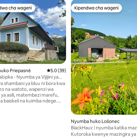
dwa cha wageni
Kipendwa cha wageni
a maarufu cha wageni
Kipendwa cha wageni
 4.92 kati ya 5, tathmini 108
uko Priepasné
Ukadiriaji wa wastani wa 5.0 kati ya 5, tathm
5.0 (39)
lúpka - Nyumba ya Vijijini ya
 shambani ya bluu ni bora kwa
lizo na watoto, wapenzi wa
 ya asili, matembezi marefu,
 baiskeli na kuimba ndege.
 vingi vya kuchezea, michezo,
kwa ajili ya watoto, kwa hivyo
ia hata wakati mvua inanyesha
Nyumba huko Lošonec
BlackHauz | nyumba katika mazi
ana na historia ya Slovakia: –
asili iliyo na beseni | Little Carp
Kutoroka kwenye mazingira ya as
 Makumbusho ya Jenerali M. R.