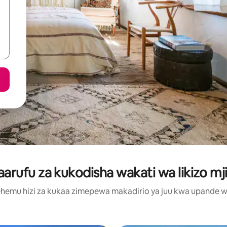
rufu za kukodisha wakati wa likizo mji
hemu hizi za kukaa zimepewa makadirio ya juu kwa upande wa m