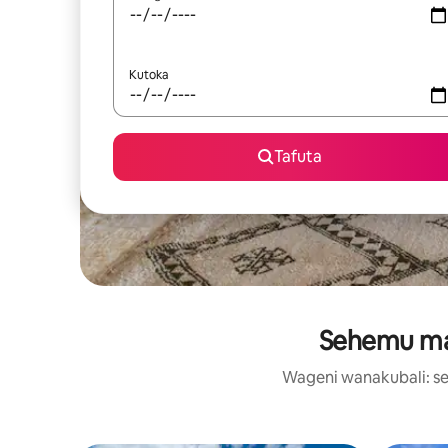
Kutoka
Tafuta
Sehemu maa
Wageni wanakubali: se