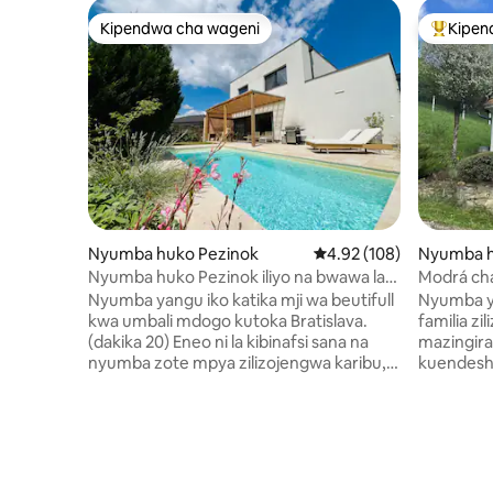
Kipendwa cha wageni
Kipen
Kipendwa cha wageni
Kipendw
Nyumba huko Pezinok
Ukadiriaji wa wastani wa
4.92 (108)
Nyumba h
Nyumba huko Pezinok iliyo na bwawa la
Modrá cha
kuogelea, Bratislava
Bluu
Nyumba yangu iko katika mji wa beutifull
Nyumba ya
kwa umbali mdogo kutoka Bratislava.
familia zi
(dakika 20) Eneo ni la kibinafsi sana na
mazingira
nyumba zote mpya zilizojengwa karibu,
kuendesha
karibu na mashamba ya mizabibu na
Kuna vitu
misitu karibu. Inafaa kwa watu 6. Sehemu
na vitabu 
ya chini ya sakafu ina sehemu moja
watafurah
kubwa ya wazi ya kuishi iliyo na sofa
nje. Karibu nawe utapata maeneo
kubwa, runinga na jikoni iliyo na vifaa
yanayohusi
vyote, mashine ya kuosha vyombo, friji-
Mohyla na