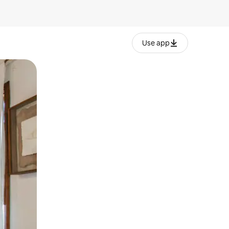
Use app
lezesha kidole kwenye ishara.