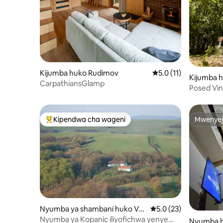
Kijumba huko Rudimov
Ukadiriaji wa wastani 
5.0 (11)
Kijumba 
CarpathiansGlamp
Posed Vin
Kipendwa cha wageni
Mwenyej
Kipendwa maarufu cha wageni
Mwenyej
Nyumba ya shambani huko Vrb
Ukadiriaji wa wastani 
5.0 (23)
ovce
Nyumba ya Kopanic iliyofichwa yenye
Nyumba 